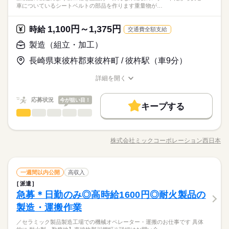
車についているシートベルトの部品を作ります重量物が…
1,100円～1,375円
時給
交通費全額支給
製造（組立・加工）
長崎県東彼杵郡東彼杵町 / 彼杵駅（車9分）
詳細を開く
職種/応募資格
お仕事の特徴
給与/時間/休日
応募状況
今が狙い目！
キープする
製造（組立・加工）
職種
低い
高い
多い年齢層
新製品の製造により新工程を立上げ！ みんな未経験のスタート
だから安心♪ 車についているシートベルトの部品を作ります 重
株式会社ミックコーポレーション西日本
男性
女性
男女の割合
職種/応募資格
お仕事の特徴
給与/時間/休日
量物が無いので女性でも軽々扱えます♪ 部品の取り付けや検品を
続きを読む
するお仕事で 同じことを何度も繰り返すルーティーン業務です
覚える事が少ないので、未経験でも十分可能！ モクモクと作業
続きを読む
ひとりで
みんなで
仕事の仕方
製造（組立・加工）
職種
する事が好きな方にピッタリです
一週間以内公開
高収入
低い
高い
多い年齢層
メーカー関連
業界
派遣
新製品の製造により新工程を立上げ！ みんな未経験のスタート
しずか
にぎやか
急募＊日勤のみ◎高時給1600円◎耐火製品の
応募資格
職場の様子
だから安心♪ 車についているシートベルトの部品を作ります 重
男性
女性
男女の割合
量物が無いので女性でも軽々扱えます♪ 部品の取り付けや検品を
製造・運搬作業
経験・資格：不問
続きを読む
するお仕事で 同じことを何度も繰り返すルーティーン業務です
事前研修も予定しておりますので、入社は即日OK♪早い者勝ち
／セラミック製品製造工場での機械オペレーター・運搬のお仕事です 具体
覚える事が少ないので、未経験でも十分可能！ モクモクと作業
続きを読む
ひとりで
みんなで
仕事の仕方