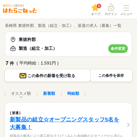
0
キープ
ログイン
メニュー
長崎県 東彼杵郡、製造（組立・加工）、派遣の求人（募集）一覧
東彼杵郡
製造（組立・加工）
条件変更
7
( 平均時給：1,591円 )
件
この条件の
新着を受け取る
この条件を保存
オススメ順
新着順
時給順
派遣
新製品の組立☆オープニングスタッフ5名を
大募集！
新製品の製造により新工程を立上げ！みんな未経験のスタートだから安心♪