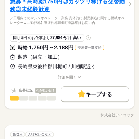
しずか
にぎやか
急募＊高時給1750円◎ガッツリ稼げる交替勤
応募資格
職場の様子
（省令2号） ＜月収例＞ 33.3万円 （内訳：時給1,750円×7.83H×
続きを読む
働き方・環境
未経験でもすぐに覚えられます！ ▼具体的には… ・部品や素材
シフト勤務
中！ 手厚い研修でサポートしますので 初めての方もご安心くだ
男性
女性
男女の割合
21日＋残業10H＋深夜割増54H） 稼ぎたい方必見です◎
を機械にセット ・ボタンを押して加工をスタート ・完成した製
務◎未経験歓迎
●未経験歓迎 ●フリーターさん ●ガッツリ稼ぎたい方 ●黙々と作
大手企業
ブランクOK
社会保険制度
研修制度
働き方・環境
さい◎
続きを読む
品の目視検査 ・簡単なパソコンでの入力作業 作業は全てマニュ
業することがお好きな方 【福利厚生】 ●雇用・労災・社会保険
大手企業
ブランクOK
社会保険制度
研修制度
自分のライフスタイルに合わせてお仕事しませんか？
制服あり
禁煙・分煙
バイク自転車
車OK
／工場内でのマシンオペレーター業務 具体的に 製品製造に関する機械オペ
アル化されており 1～2週間でマスターできる 軽作業に近い内容
続きを読む
土曜 日曜 祝日
休日・休暇
加入 ●業務災害補償保険（疾病補償あり）加入 ●有給休暇あり
ひとりで
みんなで
仕事の仕方
レーター→…勤務地】東彼杵郡川棚町※詳細はお問い合…
高時給×フルタイムなのでしっかり稼げます。
です♪ 事前に職場見学ができるので 実際の雰囲気を見てから判
（法定通り） ●年に1回の健康診断有（無料） ●車通勤OK（無料
制服あり
禁煙・分煙
バイク自転車
車OK
派遣活躍中
英語不要
電話なし
●有給休暇あり（法定通り）
メーカー関連
業界
キレイな工場で働きやすい環境です♪
断OK！ モクモク作業に集中したい方や 将来的に正社員を目指
駐車場あり） ●交通費月14,000円迄支給 ●制服貸与
続きを読む
弊社スタッフも多数活躍中！！！
派遣活躍中
英語不要
電話なし
して 安定して働きたい方も大歓迎★ 若手のフリーターさん活躍
しずか
にぎやか
応募資格
職場の様子
27,984円/月 高い
同じ条件のお仕事より
?
中！ 手厚い研修でサポートしますので 初めての方もご安心くだ
●未経験歓迎 ●フリーターさん ●ガッツリ稼ぎたい方 ●黙々と作
さい◎
1,750円～2,188円
時給
交通費一部支給
時給 1,750円～2,188円
給与
業することがお好きな方 【福利厚生】 ●雇用・労災・社会保険
詳しい募集要項をすべて見る
お仕事の特徴
自分のライフスタイルに合わせてお仕事しませんか？
加入 ●業務災害補償保険（疾病補償あり）加入 ●有給休暇あり
製造（組立・加工）
●交通費月14,000円迄支給
高時給×フルタイムなのでしっかり稼げます。
働く人の待遇向上
（法定通り） ●年に1回の健康診断有（無料） ●車通勤OK（無料
●車通勤OK（無料駐車場あり）
キレイな工場で働きやすい環境です♪
長崎県東彼杵郡川棚町 / 川棚駅近く
駐車場あり） ●交通費月14,000円迄支給 ●制服貸与
続きを読む
高収入
弊社スタッフも多数活躍中！！！
応募する
詳細を開く
基本特徴
長期
期間・時間
職種/応募資格
お仕事の特徴
給与/時間/休日
時給 1,750円～2,188円
給与
未経験OK
新卒・第二
20代活躍
30代活躍
40代活躍
続きを読む
詳しい募集要項をすべて見る
（1）8：15～16：45（休憩60分） （2）16：15～0：45 （休憩6
応募状況
今が狙い目！
●交通費月14,000円迄支給
キープする
0分） （3）0：15～8：45（休憩60分） （1）（2）（3）の交替
募集条件
働く人の待遇向上
基本特徴
高収入
製造（組立・加工）
職種
●車通勤OK（無料駐車場あり）
低い
高い
勤務制 ※残業代は給与とは別途支給いたします ※22：00～翌
多い年齢層
交通費
勤務地固定
主婦・主夫
WEB登録
未経験OK
新卒・第二
20代活躍
30代活躍
40代活躍
5：00まで18歳以上の方（省令2号） ＜月収例＞ 月額25万以上も
／ 工場内での マシンオペレーター業務 ＼ ●具体的に・・ ・製
応募する
募集条件
可能★ 残業があるのでガッツリ稼げます！ 稼ぎたい方必見です
続きを読む
品製造に関する機械オペレーター →機械オペレターといって
子連れ選考可
株式会社アイコック
男性
女性
男女の割合
長期
期間・時間
◎
職種/応募資格
お仕事の特徴
給与/時間/休日
も、 工場の機械に部品や素材をセットして、 ボタンを押すだけ
交通費
勤務地固定
主婦・主夫
WEB登録
続きを読む
就業時間・曜日
続きを読む
の簡単な作業なんです！ ・製品の目視検査 ・機械の操作や簡単
（1）8：15～16：45（休憩60分） （2）16：15～0：45 （休憩6
子連れ選考可
なパソコン入力作業など ●職場見学OK 就業前に実際の現場を見
続きを読む
月曜 火曜 水曜 木曜 金曜 土曜 日曜 祝日
休日・休暇
残20未満
10時～出社
17時～出社
平日休み
0分） （3）0：15～8：45（休憩60分） （1）（2）（3）の交替
ひとりで
みんなで
仕事の仕方
就業時間・曜日
製造（組立・加工）
職種
学してみませんか？ しっかり確認した後頑張れそうか 判断する
高収入
入社祝い金など
低い
高い
勤務制 ※残業代は給与とは別途支給いたします ※22：00～翌
多い年齢層
●シフト制
シフト勤務