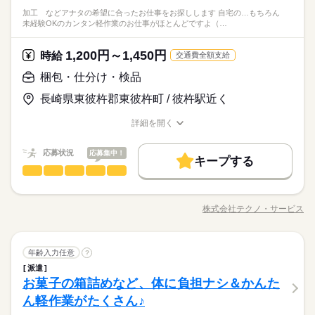
無料の社員寮完備（家具家電付き） 家具・家電つき（洗濯
0代の方々が活躍中の職場です♪ ●履歴書不要●車通勤・バイク通
■お友達紹介キャンペーン！デジタルギフト3000円分プレゼント
※年末年始・ＧＷ・夏季 大型連休あり
フリーター、主婦・主夫歓迎
機・冷蔵庫・レンジ） 駐車場1台つき ※管理費規定あり ◎
続きを読む
加工 などアナタの希望に合ったお仕事をお探しします 自宅の…もちろん
勤OK ■有給休暇■社会保険完備■退職金制度■お友達紹介キャン
続きを読む
（当社規定あり）
※年間休日116日
未経験OKのカンタン軽作業のお仕事がほとんどですよ（…
日払い・週払いOK ◎担当者による就労後のフォロー ◎原則屋内
メーカー関連
業界
ペーン実施中 ■登録方法：履歴書不要・ご自宅でもできる簡単オ
※工場カレンダーあり
禁煙、喫煙スペースあり ◎車通勤可（無料駐車場完備） ◎正社
ンライン登録がオススメ
時給 1,700円～
給与
員登用制度あり ◎社会保険制度あり ◎有給休暇制度あり ◎制服
詳しい募集要項をすべて見る
休日・休暇
1,200円～1,450円
応募資格
時給
お仕事の特徴
交通費全額支給
貸与 ◎休憩所利用可 ◎食堂利用可 ◎社員紹介制度あり
交通費全額支給
※4勤1休・4勤2休
資格不問・未経験OK
働く人の待遇向上
梱包・仕分け・検品
■お友達紹介キャンペーン！デジタルギフト3000円分プレゼント
※年末年始・ＧＷ・夏季 大型連休あり
フリーター、主婦・主夫歓迎
高収入
応募する
（当社規定あり）
※年間休日116日
長崎県東彼杵郡東彼杵町 / 彼杵駅近く
長期
期間・時間
※工場カレンダーあり
基本特徴
詳細を開く
【1】08：15～16：45
時給 1,700円～
給与
未経験OK
新卒・第二
20代活躍
30代活躍
40代活躍
職種/応募資格
お仕事の特徴
給与/時間/休日
詳しい募集要項をすべて見る
続きを読む
【2】00：15～08：45
交通費全額支給
【3】16：15～00：45
50代活躍
応募状況
働く人の待遇向上
応募集中！
基本特徴
高収入
キープする
※表記のうち実働7時間30分です。
梱包・仕分け・検品
職種
募集条件
未経験OK
新卒・第二
20代活躍
30代活躍
40代活躍
ひとりで
みんなで
仕事の仕方
応募する
長期
期間・時間
「カンタンなお仕事からはじめていきたい」 「久しぶりに働き
交通費
勤務地固定
履歴書不要
WEB登録
50代活躍
休日・休暇
にでるから不安…」 そんな方には おかしの”箱詰め”や”仕分け”の
【1】08：15～16：45
募集条件
株式会社テクノ・サービス
交通費
しずか
勤務地固定
履歴書不要
WEB登録
にぎやか
職場の様子
働き方・環境
職種/応募資格
お仕事の特徴
給与/時間/休日
お仕事が オススメです！ 軽いものをメインに扱うので 体への負
続きを読む
【2】00：15～08：45
シフト勤務
働き方・環境
担は少なめ。 作業は同じことを繰り返し行うので 未経験からで
大手企業
ブランクOK
産休・育休
社会保険制度
【3】16：15～00：45
※4週で4日以上お休みあり
もすぐにできるようになりますよ。 ＜その他にも…＞ ●商品の
続きを読む
大手企業
ブランクOK
産休・育休
社会保険制度
※表記のうち実働7時間30分です。
研修制度
制服あり
禁煙・分煙
バイク自転車
車OK
梱包・仕分け・検品
その他
業界
職種
検品・チェック ●梱包・ピッキング ●食品の盛り付け・トッピン
年齢入力任意
?
ひとりで
みんなで
仕事の仕方
研修制度
制服あり
禁煙・分煙
バイク自転車
車OK
グ ●部品の組み立て・加工 など アナタの希望に合ったお仕事
派遣
社員食堂
派遣活躍中
英語不要
「カンタンなお仕事からはじめていきたい」 「久しぶりに働き
を お探しします！ 「自宅の近く」「座り作業」など なんでもご
お菓子の箱詰めなど、体に負担ナシ＆かんた
応募資格
社員食堂
派遣活躍中
英語不要
休日・休暇
にでるから不安…」 そんな方には おかしの”箱詰め”や”仕分け”の
相談ください。 まずはお気軽にご応募ください。
しずか
にぎやか
職場の様子
お仕事が オススメです！ 軽いものをメインに扱うので 体への負
ん軽作業がたくさん♪
◆未経験大歓迎！ ◆フリーターさん、主婦（夫）さん大歓迎！
シフト勤務
担は少なめ。 作業は同じことを繰り返し行うので 未経験からで
豊富なお仕事の中から、ピッタリのお仕事をご案内します。
◆男女スタッフ活躍中！ 経験を活かしたい方も大歓迎！ お持ち