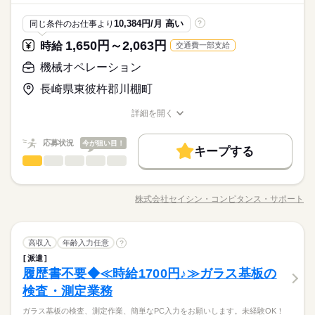
就業時間・曜日
続きを読む
続きを読む
WEB選考完結
勤務時間
残20未満
10,384円/月 高い
同じ条件のお仕事より
?
就業時間・曜日
働き方・環境
残20未満
［1］08：00～17：00 稼働時間8h（休憩1h） ［2］18：00～0
働き方・環境
1,650円～2,063円
休日・休暇
時給
交通費一部支給
3：00 稼働時間8h（休憩1h） ■残業平均：0.75h/日 ■シフト：2
社会保険制度
制服あり
禁煙・分煙
バイク自転車
社会保険制度
制服あり
禁煙・分煙
バイク自転車
交替 ・休みごとのシフト切り替え ・配属の工程によっては日
５勤２休（土日）
機械オペレーション
車OK
寮・社宅
まかない
社員食堂
勤・夜勤の可能性あり。
車OK
寮・社宅
まかない
社員食堂
続きを読む
長崎県東彼杵郡川棚町
詳細を開く
職種/応募資格
お仕事の特徴
給与/時間/休日
休日・休暇
応募状況
今が狙い目！
５勤２休（土日）
キープする
機械オペレーション
職種
男性
女性
男女の割合
熱処理機械のオペレーターがメインのお仕事です！ 《具体的な
お仕事》 ◆機械オペレート作業 ◆台車を使用した原料移動作業
株式会社セイシン・コンピタンス・サポート
ひとりで
みんなで
仕事の仕方
職種/応募資格
お仕事の特徴
給与/時間/休日
●原料をのせる専用台車を手動でセット！ ・セットした専用台
車に原料が積まれます！台車で運んで機械に投入 ・台車を数
メートル離れた場所まで移動させ機械に原料を投入！ ●スイッチ
続きを読む
機械オペレーション
メーカー関連
業界
職種
ON ・後は機械任せ！ ●取り出し・移動 ・仕上がった原料
高収入
年齢入力任意
?
男性
女性
男女の割合
を専用台車で回収！ ・また所定の場所へ移動させます。 ※重
派遣
熱処理機械のオペレーターがメインのお仕事です！ 《具体的な
いもの運ぶ際はパワーリフターを使用（総重量200Kg） ※PC使
履歴書不要◆≪時給1700円♪≫ガラス基板の
応募資格
お仕事》 ◆機械オペレート作業 ◆台車を使用した原料移動作業
用 決まったセルへの数字入力等あり（スマホの入力と変わりま
ひとりで
みんなで
仕事の仕方
●原料をのせる専用台車を手動でセット！ ・セットした専用台
検査・測定業務
■未経験歓迎！ 〈こんな方はぜひご応募ください〉 ■高時給でお
せん） ＊製造機械の操作・点検・清掃作業がメイン
車に原料が積まれます！台車で運んで機械に投入 ・台車を数
【未経験歓迎】半導体関連の室内作業スタッフ。事前の職場見
仕事を探されている方 ■工場では働いたことがある方（年数・業
ガラス基板の検査、測定作業、簡単なPC入力をお願いします。未経験OK！
メートル離れた場所まで移動させ機械に原料を投入！ ●スイッチ
続きを読む
学OKだから安心◎無料の社員寮は家具・家電付き！週払い・日