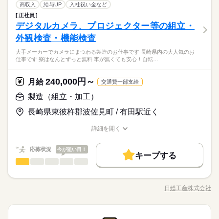
就業時間・曜日
製造（組立・加工）
職種
しっかり手取り額も残るので安定収入が見込めます！ 地元で大
高収入
給与UP
入社祝い金など
低い
高い
勤務制 ※残業代は給与とは別途支給いたします ※22：00～翌
多い年齢層
●シフト制
シフト勤務
メーカー関連
業界
人気の液晶ディスプレイ用の基板製造メーカーのお仕事です！
正社員
残20未満
10時～出社
17時～出社
平日休み
5：00まで18歳以上の方（省令2号） ＜月収例＞ 月額25万以上も
液晶用のガラス製品（フォトマスク基板）の製造・検査作業 電
●4勤1休、4勤2休
らくらくマイカー通勤可！交通費全額支給（規定あり）！ Uタ
しずか
にぎやか
デジタルカメラ、プロジェクター等の組立・
応募資格
職場の様子
可能★ 残業があるのでガッツリ稼げます！ 稼ぎたい方必見です
続きを読む
働き方・環境
子機器部品（ガラス製品）に傷や汚れが無いかの確認作業。 主
※会社カレンダー有り
シフト勤務
ーン・Iターン希望者の方も大歓迎です♪ GW、夏季、年末年始の
男性
女性
男女の割合
◎
にクリーンルーム内作業（一部クリーンルーム以外のお仕事も
外観検査・機能検査
●有給休暇あり（法定通り）
未経験歓迎
大手企業
ブランクOK
社会保険制度
研修制度
働き方・環境
大型連休もあるお仕事です♪
続きを読む
あります）。 【ポイント】 高時給1600円は長崎エリアではトッ
大手企業
ブランクOK
社会保険制度
研修制度
長崎県東彼杵郡のお仕事です！エリア屈指の高時給1600円！稼
制服あり
禁煙・分煙
バイク自転車
車OK
大手メーカーでカメラにまつわる製造のお仕事です 長崎県内の大人気のお
プクラス時給！月収33万以上も可能♪ 寮費ずっと無料！だから、
続きを読む
月曜 火曜 水曜 木曜 金曜 土曜 日曜 祝日
休日・休暇
※習熟期間：約14日
ひとりで
みんなで
仕事の仕方
仕事です 寮はなんとずっと無料 車が無くても安心！自転…
げるお仕事！
しっかり手取り額も残るので安定収入が見込めます！ 地元で大
制服あり
禁煙・分煙
バイク自転車
車OK
派遣活躍中
英語不要
電話なし
●シフト制
メーカー関連
業界
入寮希望の方には嬉しい寮費ずっと無料！
人気の液晶ディスプレイ用の基板製造メーカーのお仕事です！
●4勤1休、4勤2休
交通費全額支給（規定あり）！
派遣活躍中
英語不要
電話なし
らくらくマイカー通勤可！交通費全額支給（規定あり）！ Uタ
240,000円～
しずか
にぎやか
応募資格
月給
職場の様子
交通費一部支給
時給 1,600円～
給与
※会社カレンダー有り
長期休暇有！プライべートも充実！
ーン・Iターン希望者の方も大歓迎です♪ GW、夏季、年末年始の
詳しい募集要項をすべて見る
●有給休暇あり（法定通り）
未経験歓迎
製造（組立・加工）
【月収例】 月収337,800円 時給1600円×7.5h×21日+残業15h+深
大型連休もあるお仕事です♪
夜60h+休日出勤7.5h 【交通費】 100,000円迄/月（規定あり） k
長崎県東彼杵郡のお仕事です！エリア屈指の高時給1600円！稼
長崎県東彼杵郡波佐見町 / 有田駅近く
※習熟期間：約14日
kw_bcov2105
お仕事の特徴
げるお仕事！
応募する
入寮希望の方には嬉しい寮費ずっと無料！
働く人の待遇向上
詳細を開く
続きを読む
交通費全額支給（規定あり）！
職種/応募資格
お仕事の特徴
給与/時間/休日
時給 1,600円～
給与
高収入
入社祝い金など
長期休暇有！プライべートも充実！
詳しい募集要項をすべて見る
応募状況
今が狙い目！
【月収例】 月収337,800円 時給1600円×7.5h×21日+残業15h+深
キープする
基本特徴
1ヵ月～3ヵ月
期間・時間
製造（組立・加工）
夜60h+休日出勤7.5h 【交通費】 100,000円迄/月（規定あり） k
職種
低い
高い
多い年齢層
未経験OK
20代活躍
30代活躍
40代活躍
正社員登用
続きを読む
kw_bcov2105
［1］08：15～16：45 稼働時間7.5h（休憩1h） ［2］16：15～0
デジタルカメラ、プロジェクター等の組立・外観検査・機能検
応募する
0：45 稼働時間7.5h（休憩1h） ［3］00：15～08：45 稼働時間
募集条件
働く人の待遇向上
査 ピンセットやナットランナーを用いてビス止め・組付、樹脂
基本特徴
高収入
入社祝い金など
日総工産株式会社
続きを読む
男性
女性
男女の割合
7.5h（休憩1h） ［4］08：15～17：05 稼働時間7.84h（休憩1
職種/応募資格
お仕事の特徴
給与/時間/休日
外装部品の組立・組付 終日立ち仕事のライン作業で細かい部品
大量募集
交通費
履歴書不要
WEB登録
未経験OK
20代活躍
30代活躍
40代活躍
正社員登用
続きを読む
h） ■残業平均：1h/日 ●友人紹介制度実施中 …紹介した方に3万
の組付けがあります。 【ポイント】 ☆寮費無料キャンペーン！
募集条件
円を支給します。 ※1ヵ月在籍が条件となります ※派遣のお仕
続きを読む
WEB選考完結
☆大手メーカーでカメラにまつわる製造のお仕事です！ ☆長崎
続きを読む
ひとりで
みんなで
仕事の仕方
1ヵ月～3ヵ月
期間・時間
事が対象となります
製造（組立・加工）
職種