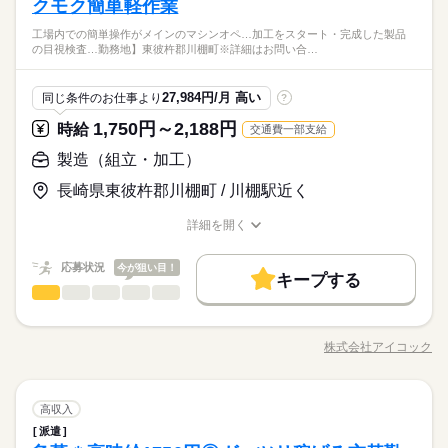
い」 そんな方にピッタリのお仕事です！ 築2年ほどの新しい工
派遣活躍中
英語不要
PC不要
電話なし
クモク簡単軽作業
●未経験歓迎 ●フリーターさん ●ガッツリ稼ぎたい方 ●黙々と作
か 判断することができます お気軽にご応募ください◎
続きを読む
※会社カレンダー有り
派遣活躍中
英語不要
PC不要
電話なし
場で、半導体関連製品の加工業務をお任せします。 冷暖房完備
業することがお好きな方 【福利厚生】 ●雇用・労災・社会保険
●有給休暇あり（法定通り）
自分のライフスタイルに合わせてお仕事しませんか？
工場内での簡単操作がメインのマシンオペ…加工をスタート・完成した製品
の快適な環境なので、一年を通して働きやすい職場です。 （ク
続きを読む
加入 ●業務災害補償保険（疾病補償あり）加入 ●有給休暇あり
ひとりで
みんなで
仕事の仕方
の目視検査…勤務地】東彼杵郡川棚町※詳細はお問い合…
高時給×フルタイムなのでしっかり稼げます。
リーンルームではありません） ●具体的に・・ 半導体関連製品
（法定通り） ●年に1回の健康診断有（無料） ●車通勤OK（無料
メーカー関連
業界
キレイな工場で働きやすい環境です♪
の加工に関わる軽作業です。 ・機械オペレーター業務 ・パソコ
駐車場あり） ●交通費月14,000円迄支給 ●制服貸与
続きを読む
弊社スタッフも多数活躍中！！！
ンへの簡単なデータ入力 ・製品の運搬作業 ●職場見学OK 就業
しずか
にぎやか
応募資格
職場の様子
27,984円/月 高い
同じ条件のお仕事より
?
前に実際の現場の見学あります しっかり確認した後頑張れそう
●未経験歓迎 ●フリーターさん ●ガッツリ稼ぎたい方 ●黙々と作
か 判断することができます お気軽にご応募ください◎
1,750円～2,188円
時給
交通費一部支給
時給 1,750円～2,188円
給与
業することがお好きな方 【福利厚生】 ●雇用・労災・社会保険
詳しい募集要項をすべて見る
お仕事の特徴
自分のライフスタイルに合わせてお仕事しませんか？
加入 ●業務災害補償保険（疾病補償あり）加入 ●有給休暇あり
製造（組立・加工）
●交通費月14,000円迄支給
高時給×フルタイムなのでしっかり稼げます。
働く人の待遇向上
（法定通り） ●年に1回の健康診断有（無料） ●車通勤OK（無料
●車通勤OK（無料駐車場あり）
キレイな工場で働きやすい環境です♪
長崎県東彼杵郡川棚町 / 川棚駅近く
駐車場あり） ●交通費月14,000円迄支給 ●制服貸与
続きを読む
高収入
弊社スタッフも多数活躍中！！！
応募する
詳細を開く
基本特徴
長期
期間・時間
職種/応募資格
お仕事の特徴
給与/時間/休日
時給 1,750円～2,188円
給与
未経験OK
新卒・第二
20代活躍
30代活躍
40代活躍
続きを読む
詳しい募集要項をすべて見る
【10月まで】8：15～17：05（日勤のみ） 【11月以降】下記時
応募状況
今が狙い目！
●交通費月14,000円迄支給
キープする
間帯での1週間交替勤務 ・8：15～17：05 ・20：15～翌5：0
募集条件
働く人の待遇向上
基本特徴
高収入
製造（組立・加工）
職種
●車通勤OK（無料駐車場あり）
低い
高い
5 ※残業は月平均10時間程度 ※休憩は各60分 ※残業代は給与と
多い年齢層
大量募集
交通費
勤務地固定
主婦・主夫
WEB登録
未経験OK
新卒・第二
20代活躍
30代活躍
40代活躍
は別途支給いたします ※22：00～翌5：00まで18歳以上の方
工場内での簡単操作がメインの マシンオペレーター業務です。
応募する
募集条件
（省令2号） ＜月収例＞ 33.3万円 （内訳：時給1,750円×7.83H×
続きを読む
未経験でもすぐに覚えられます！ ▼具体的には… ・部品や素材
子連れ選考可
株式会社アイコック
男性
女性
男女の割合
長期
期間・時間
21日＋残業10H＋深夜割増54H） 稼ぎたい方必見です◎
職種/応募資格
お仕事の特徴
給与/時間/休日
を機械にセット ・ボタンを押して加工をスタート ・完成した製
大量募集
交通費
勤務地固定
主婦・主夫
WEB登録
続きを読む
就業時間・曜日
続きを読む
品の目視検査 ・簡単なパソコンでの入力作業 作業は全てマニュ
【10月まで】8：15～17：05（日勤のみ） 【11月以降】下記時
子連れ選考可
アル化されており 1～2週間でマスターできる 軽作業に近い内容
続きを読む
土曜 日曜 祝日
休日・休暇
残20未満
10時～出社
17時～出社
土日祝休
間帯での1週間交替勤務 ・8：15～17：05 ・20：15～翌5：0
ひとりで
みんなで
仕事の仕方
就業時間・曜日
製造（組立・加工）
職種
です♪ 事前に職場見学ができるので 実際の雰囲気を見てから判
高収入
低い
高い
5 ※残業は月平均10時間程度 ※休憩は各60分 ※残業代は給与と
多い年齢層
●有給休暇あり（法定通り）
シフト勤務
メーカー関連
業界
断OK！ モクモク作業に集中したい方や 将来的に正社員を目指
派遣
残20未満
10時～出社
17時～出社
土日祝休
は別途支給いたします ※22：00～翌5：00まで18歳以上の方
工場内での簡単操作がメインの マシンオペレーター業務です。
して 安定して働きたい方も大歓迎★ 若手のフリーターさん活躍