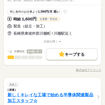
的に 耐火製…勤務地】東彼杵郡川棚町※詳細はお問い合…
です！
する事が好きな方にピッタリです
時給 1,100円～1,375円
給与
メーカー関連
業界
詳しい募集要項をすべて見る
交通費支給※規定有
しずか
にぎやか
応募資格
職場の様子
1,584円/月 高い
同じ条件のお仕事より
?
お仕事の特徴
経験・資格：不問
1,600円
時給
交通費一部支給
応募する
基本特徴
長期
期間・時間
事前研修も予定しておりますので、入社は即日OK♪早い者勝ち
製造（組立・加工）
未経験OK
新卒・第二
20代活躍
30代活躍
40代活躍
です！
08：00～17：00
時給 1,100円～1,375円
給与
詳しい募集要項をすべて見る
長崎県東彼杵郡川棚町 / 川棚駅近く
50代活躍
正社員登用
※2時間毎に小休憩あり
交通費支給※規定有
募集条件
続きを読む
詳細を開く
職種/応募資格
お仕事の特徴
給与/時間/休日
大量募集
交通費
勤務地固定
主婦・主夫
WEB登録
土曜 日曜
休日・休暇
基本特徴
応募する
長期
期間・時間
応募状況
今が狙い目！
未経験OK
新卒・第二
20代活躍
30代活躍
40代活躍
就業時間・曜日
完全週休2日
キープする
08：00～17：00
製造（組立・加工）
職種
長期連休もあります！（GW・お盆・年末年始）
低い
高い
多い年齢層
家庭都合休可
50代活躍
正社員登用
※2時間毎に小休憩あり
／ セラミック製品製造工場での 機械オペレーター・運搬のお仕
募集条件
働き方・環境
続きを読む
事です！ ＼ ●具体的に・・ ・耐火製品製造に関する製品の投入
株式会社アイコック
大量募集
交通費
勤務地固定
主婦・主夫
WEB登録
男性
女性
男女の割合
職種/応募資格
お仕事の特徴
給与/時間/休日
・積み込み ・運搬作業 ※難しい作業はありません ●職場見学O
ブランクOK
産休・育休
社会保険制度
制服あり
土曜 日曜
休日・休暇
続きを読む
就業時間・曜日
働き方・環境
家庭都合休可
K 就業前に実際の現場を見学してみませんか？ しっかり確認し
バイク自転車
車OK
社員食堂
派遣活躍中
た後頑張れそうか 判断することができます♪ ●モクモク作業
続きを読む
完全週休2日
ブランクOK
産休・育休
社会保険制度
制服あり
ひとりで
みんなで
仕事の仕方
製造（組立・加工）
職種
「話すことが苦手…」 そんな方でも安心♪ モクモクと作業に集
高収入
長期連休もあります！（GW・お盆・年末年始）
OPスタッフ
ルーティン
英語不要
低い
高い
多い年齢層
メーカー関連
業界
バイク自転車
車OK
社員食堂
派遣活躍中
中できます ●未経験歓迎 研修があるので 初めての方も安心で
派遣
／ セラミック製品製造工場での 機械オペレーター・運搬のお仕
す！ 20～40代の男性スタッフ活躍中！ お気軽にご応募ください
しずか
にぎやか
新しくキレイな工場で始める半導体関連製品
応募資格
職場の様子
OPスタッフ
ルーティン
英語不要
事です！ ＼ ●具体的に・・ ・耐火製品製造に関する製品の投入
◎
男性
女性
男女の割合
・積み込み ・運搬作業 ※難しい作業はありません ●職場見学O
加工スタッフ☆
●未経験歓迎 ●フリーターさん ●ガッツリ稼ぎたい方 ●黙々と作
続きを読む
K 就業前に実際の現場を見学してみませんか？ しっかり確認し
業することがお好きな方 【福利厚生】 ●雇用・労災・社会保険