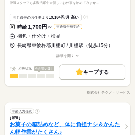
種不問） ■時給が高い仕事でガッツリ稼ぎたい方 ■シフト勤務で
派遣スタッフも多数活躍中☆新しいお仕事を始めてみませ…
メーカー関連
業界
ON ・後は機械任せ！ ●取り出し・移動 ・仕上がった原料
払いも可能です♪
平日休みを取りたい方 ※年齢の条件と理由：あり（例外事由2
を専用台車で回収！ ・また所定の場所へ移動させます。 ※重
号・18歳以上（労働基準法）） ※「就業先の規定により、60歳
続きを読む
いもの運ぶ際はパワーリフターを使用（総重量200Kg） ※PC使
応募資格
未満の方を対象としています （雇用対策法施行規則第1条の3第1
19,184円/月 高い
同じ条件のお仕事より
?
用 決まったセルへの数字入力等あり（スマホの入力と変わりま
お仕事の特徴
項第3号による年齢制限）」
■未経験歓迎！ 〈こんな方はぜひご応募ください〉 ■高時給でお
せん） ＊製造機械の操作・点検・清掃作業がメイン
1,700円～
時給
交通費全額支給
時給 1,650円～2,063円
給与
【未経験歓迎】半導体関連の室内作業スタッフ。事前の職場見
仕事を探されている方 ■工場では働いたことがある方（年数・業
働く人の待遇向上
詳しい募集要項をすべて見る
学OKだから安心◎無料の社員寮は家具・家電付き！週払い・日
種不問） ■時給が高い仕事でガッツリ稼ぎたい方 ■シフト勤務で
梱包・仕分け・検品
【給与備考】 ■深夜勤務手当 ■時間外手当 《月収例》 時給1,650
高収入
払いも可能です♪
平日休みを取りたい方 ※年齢の条件と理由：あり（例外事由2
円×7時間30分×20.8日＋深夜手当45時間分＋残業代20時間分＋休
長崎県東彼杵郡川棚町 / 川棚駅（徒歩15分）
号・18歳以上（労働基準法）） ※「就業先の規定により、60歳
続きを読む
基本特徴
日出勤1日 ＝月収332,718円
応募する
未満の方を対象としています （雇用対策法施行規則第1条の3第1
未経験OK
新卒・第二
20代活躍
30代活躍
40代活躍
続きを読む
詳細を開く
項第3号による年齢制限）」
続きを読む
職種/応募資格
お仕事の特徴
給与/時間/休日
正社員登用
時給 1,650円～2,063円
給与
働く人の待遇向上
基本特徴
高収入
詳しい募集要項をすべて見る
応募状況
今が狙い目！
【給与備考】 ■深夜勤務手当 ■時間外手当 《月収例》 時給1,650
キープする
募集条件
未経験OK
新卒・第二
20代活躍
30代活躍
40代活躍
長期
期間・時間
梱包・仕分け・検品
職種
円×7時間30分×20.8日＋深夜手当45時間分＋残業代20時間分＋休
男性
女性
男女の割合
交通費
主婦・主夫
履歴書不要
正社員登用
日出勤1日 ＝月収332,718円
【昼勤】8：15～16：45 【夜勤】16：15～0：45 【朝勤】0：15
ガラス基板の検査、測定作業、簡単なPC入力をお願いします。
応募する
募集条件
就業時間・曜日
交通費
主婦・主夫
履歴書不要
就業時間・曜日
～8：45 ※実働：7時間30分 ※休憩：60分 ※交代制（4直3交
未経験OK！派遣スタッフも多数活躍中☆新しいお仕事を始めて
続きを読む
株式会社テクノ・サービス
ひとりで
続きを読む
みんなで
仕事の仕方
替） ※時間外勤務あり：月20時間程度 【待遇・福利厚生】 ◎
職種/応募資格
お仕事の特徴
給与/時間/休日
みませんか？ ★細かい作業が好きな方におすすめです★20代・3
残20未満
平日休み
家庭都合休可
シフト勤務
残20未満
平日休み
家庭都合休可
シフト勤務
無料の社員寮完備（家具家電付き） 家具・家電つき（洗濯
0代の方々が活躍中の職場です♪ ●履歴書不要●車通勤・バイク通
働き方・環境
機・冷蔵庫・レンジ） 駐車場1台つき ※管理費規定あり ◎
続きを読む
働き方・環境
勤OK ■有給休暇■社会保険完備■退職金制度■お友達紹介キャン
続きを読む
ブランクOK
社会保険制度
制服あり
日払い
週払い
長期
期間・時間
日払い・週払いOK ◎担当者による就労後のフォロー ◎原則屋内
梱包・仕分け・検品
メーカー関連
業界
職種
ペーン実施中 ■登録方法：履歴書不要・ご自宅でもできる簡単オ
年齢入力任意
?
男性
女性
男女の割合
ブランクOK
社会保険制度
制服あり
日払い
週払い
禁煙、喫煙スペースあり ◎車通勤可（無料駐車場完備） ◎正社
ンライン登録がオススメ
禁煙・分煙
バイク自転車
車OK
寮・社宅
社員食堂
派遣
【昼勤】8：15～16：45 【夜勤】16：15～0：45 【朝勤】0：15
ガラス基板の検査、測定作業、簡単なPC入力をお願いします。
員登用制度あり ◎社会保険制度あり ◎有給休暇制度あり ◎制服
禁煙・分煙
バイク自転車
車OK
寮・社宅
社員食堂
休日・休暇
お菓子の箱詰めなど、体に負担ナシ＆かんた
応募資格
～8：45 ※実働：7時間30分 ※休憩：60分 ※交代制（4直3交
未経験OK！派遣スタッフも多数活躍中☆新しいお仕事を始めて
ルーティン
英語不要
PC不要
貸与 ◎休憩所利用可 ◎食堂利用可 ◎社員紹介制度あり
ひとりで
みんなで
仕事の仕方
替） ※時間外勤務あり：月20時間程度 【待遇・福利厚生】 ◎
みませんか？ ★細かい作業が好きな方におすすめです★20代・3
ルーティン
英語不要
PC不要
ん軽作業がたくさん♪
※4勤1休・4勤2休
資格不問・未経験OK