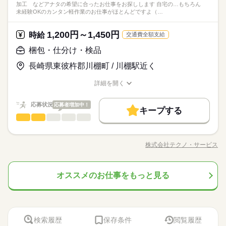
※4週で4日以上お休みあり
加工 などアナタの希望に合ったお仕事をお探しします 自宅の…もちろん
もすぐにできるようになりますよ。 ＜その他にも…＞ ●商品の
続きを読む
もちろん未経験OKのカンタン軽作業のお仕事がほとんどですよ
の免許・資格を活かした お仕事を紹介いたします！ 20代～50代
未経験OKのカンタン軽作業のお仕事がほとんどですよ（…
その他
業界
検品・チェック ●梱包・ピッキング ●食品の盛り付け・トッピン
（座り仕事もアリ！力仕事ナシ！）♪
と幅広い年齢の方が、 様々な職場で活躍中です！ ※お仕事の掛
グ ●部品の組み立て・加工 など アナタの希望に合ったお仕事
け持ち（Wワーク）不可
続きを読む
を お探しします！ 「自宅の近く」「座り作業」など なんでもご
1,200円～1,450円
応募資格
時給
交通費全額支給
相談ください。 まずはお気軽にご応募ください。
お仕事の特徴
◆未経験大歓迎！ ◆フリーターさん、主婦（夫）さん大歓迎！
梱包・仕分け・検品
時給 1,200円～1,450円
給与
豊富なお仕事の中から、ピッタリのお仕事をご案内します。
◆男女スタッフ活躍中！ 経験を活かしたい方も大歓迎！ お持ち
基本特徴
詳しい募集要項をすべて見る
もちろん未経験OKのカンタン軽作業のお仕事がほとんどですよ
長崎県東彼杵郡川棚町 / 川棚駅近く
の免許・資格を活かした お仕事を紹介いたします！ 20代～50代
◆即払いサービスあり ＼ 働いた分を早めにGET！ ／ 働いた分
未経験OK
新卒・第二
20代活躍
30代活躍
40代活躍
（座り仕事もアリ！力仕事ナシ！）♪
と幅広い年齢の方が、 様々な職場で活躍中です！ ※お仕事の掛
の給与の一部を、給料日前に受け取れます。 スマホでカンタン
詳細を開く
け持ち（Wワーク）不可
50代活躍
続きを読む
申請！ 給料日前にお金が必要な時や、急な出費がある時も安心
職種/応募資格
お仕事の特徴
給与/時間/休日
応募する
です。 ※最短5日後から受け取り可能 ※給与は原則【月末締め
募集条件
続きを読む
／翌月25日払い】 ※当社規定あり ◆深夜手当アリ 22時～翌5
続きを読む
応募状況
応募者増加中！
キープする
大量募集
時給 1,200円～1,450円
交通費
即日スタート
勤務地固定
給与
時に働いた場合は時給25％UP ◆残業代支給 勤務時間が8hを超
基本特徴
梱包・仕分け・検品
職種
詳しい募集要項をすべて見る
ひとりで
みんなで
仕事の仕方
えている場合は時給25％UP ※試用期間ナシ
◆即払いサービスあり ＼ 働いた分を早めにGET！ ／ 働いた分
主婦・主夫
履歴書不要
WEB登録
未経験OK
新卒・第二
20代活躍
30代活躍
40代活躍
「カンタンなお仕事からはじめていきたい」 「久しぶりに働き
3ヵ月以上
期間・時間
の給与の一部を、給料日前に受け取れます。 スマホでカンタン
にでるから不安…」 そんな方には おかしの”箱詰め”や”仕分け”の
50代活躍
就業時間・曜日
申請！ 給料日前にお金が必要な時や、急な出費がある時も安心
株式会社テクノ・サービス
しずか
にぎやか
職場の様子
【勤務時間例】 8：00-16：00／9：00-17：00／10：00-19：00
職種/応募資格
お仕事の特徴
給与/時間/休日
お仕事が オススメです！ 軽いものをメインに扱うので 体への負
応募する
募集条件
です。 ※最短5日後から受け取り可能 ※給与は原則【月末締め
残業なし
10時～出社
17時～出社
土日祝休
／ 6：00-15：00／17：30-翌2：30／20：00-翌5：15 など多数！
担は少なめ。 作業は同じことを繰り返し行うので 未経験からで
続きを読む
／翌月25日払い】 ※当社規定あり ◆深夜手当アリ 22時～翌5
続きを読む
大量募集
交通費
即日スタート
勤務地固定
※「日勤or夜勤のみ」「長期で働きたい」「土日休み」「残業少
もすぐにできるようになりますよ。 ＜その他にも…＞ ●商品の
続きを読む
平日休み
時に働いた場合は時給25％UP ◆残業代支給 勤務時間が8hを超
なめ」など、あなたのご希望を教えて下さい！ ※ご応募のタイ
オススメのお仕事をもっと見る
梱包・仕分け・検品
その他
業界
職種
検品・チェック ●梱包・ピッキング ●食品の盛り付け・トッピン
主婦・主夫
履歴書不要
WEB登録
ひとりで
みんなで
仕事の仕方
えている場合は時給25％UP ※試用期間ナシ
ミングによっては、ご希望のお仕事が定員に達している場合が
続きを読む
働き方・環境
グ ●部品の組み立て・加工 など アナタの希望に合ったお仕事
就業時間・曜日
「カンタンなお仕事からはじめていきたい」 「久しぶりに働き
3ヵ月以上
期間・時間
あります。 その際は、ご希望に沿う他のお仕事を並行してご案
を お探しします！ 「自宅の近く」「座り作業」など なんでもご
応募資格
大手企業
ブランクOK
産休・育休
社会保険制度
にでるから不安…」 そんな方には おかしの”箱詰め”や”仕分け”の
残業なし
10時～出社
17時～出社
土日祝休
内致します。
相談ください。 まずはお気軽にご応募ください。
しずか
にぎやか
職場の様子
【勤務時間例】 8：00-16：00／9：00-17：00／10：00-19：00
お仕事が オススメです！ 軽いものをメインに扱うので 体への負
◆未経験大歓迎！ ◆フリーターさん、主婦（夫）さん大歓迎！
日払い
週払い
禁煙・分煙
バイク自転車
車OK
休日・休暇
／ 6：00-15：00／17：30-翌2：30／20：00-翌5：15 など多数！
平日休み
担は少なめ。 作業は同じことを繰り返し行うので 未経験からで
豊富なお仕事の中から、ピッタリのお仕事をご案内します。
◆男女スタッフ活躍中！ 経験を活かしたい方も大歓迎！ お持ち
検索履歴
保存条件
閲覧履歴
※「日勤or夜勤のみ」「長期で働きたい」「土日休み」「残業少
働き方・環境
派遣活躍中
ルーティン
PC不要
電話なし