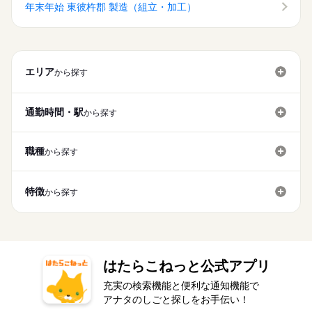
なめ」など、あなたのご希望を教えて下さい！ ※ご応募のタイ
年末年始 東彼杵郡 製造（組立・加工）
大手企業
ブランクOK
産休・育休
社会保険制度
ミングによっては、ご希望のお仕事が定員に達している場合が
続きを読む
あります。 その際は、ご希望に沿う他のお仕事を並行してご案
日払い
週払い
禁煙・分煙
バイク自転車
車OK
内致します。
派遣活躍中
ルーティン
PC不要
電話なし
休日・休暇
エリア
から探す
土日休み案件多数！
通勤時間・駅
から探す
職種
から探す
特徴
から探す
はたらこねっと公式アプリ
充実の検索機能と便利な通知機能で
アナタのしごと探しをお手伝い！