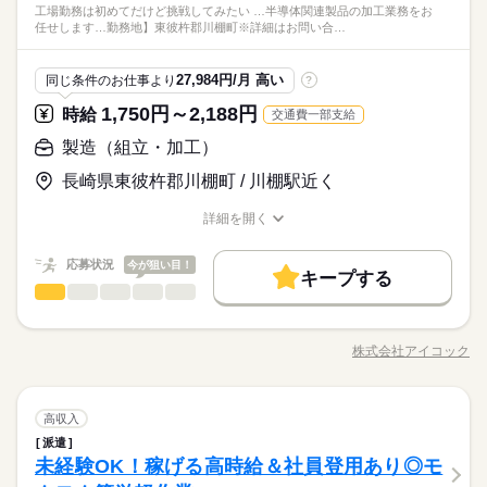
自分のライフスタイルに合わせてお仕事しませんか？
工場勤務は初めてだけど挑戦してみたい …半導体関連製品の加工業務をお
た後頑張れそうか 判断することができます♪ ●モクモク作業
続きを読む
加入 ●有給休暇あり（法定通り） ●年に1回の健康診断有（無
ひとりで
みんなで
仕事の仕方
任せします…勤務地】東彼杵郡川棚町※詳細はお問い合…
高時給×フルタイムなのでしっかり稼げます。
「話すことが苦手…」 そんな方でも安心♪ モクモクと作業に集
料） ●車通勤OK（無料駐車場あり） ●交通費月14,000円迄支給
メーカー関連
業界
弊社スタッフも多数活躍中！！！
中できます ●未経験歓迎 研修があるので 初めての方も安心で
●制服貸与 ●業務災害補償保険（疾病補償あり）
続きを読む
す！ 20～40代の男性スタッフ活躍中！ お気軽にご応募ください
しずか
にぎやか
応募資格
職場の様子
27,984円/月 高い
同じ条件のお仕事より
?
◎
●未経験歓迎 ●フリーターさん ●ガッツリ稼ぎたい方 ●黙々と作
1,750円～2,188円
お仕事の特徴
時給
交通費一部支給
時給 1,600円
給与
業することがお好きな方 【福利厚生】 ●雇用・労災・社会保険
詳しい募集要項をすべて見る
自分のライフスタイルに合わせてお仕事しませんか？
働く人の待遇向上
加入 ●有給休暇あり（法定通り） ●年に1回の健康診断有（無
製造（組立・加工）
●交通費月14,000円迄支給
高時給×フルタイムなのでしっかり稼げます。
料） ●車通勤OK（無料駐車場あり） ●交通費月14,000円迄支給
●車通勤OK（無料駐車場あり）
高収入
弊社スタッフも多数活躍中！！！
長崎県東彼杵郡川棚町 / 川棚駅近く
●制服貸与 ●業務災害補償保険（疾病補償あり）
続きを読む
応募する
基本特徴
詳細を開く
未経験OK
長期
新卒・第二
20代活躍
30代活躍
40代活躍
期間・時間
職種/応募資格
お仕事の特徴
給与/時間/休日
続きを読む
時給 1,600円
給与
詳しい募集要項をすべて見る
8：15～17：05（休憩60分）
募集条件
働く人の待遇向上
応募状況
基本特徴
今が狙い目！
高収入
●交通費月14,000円迄支給
キープする
※残業代は給与とは別途支給いたします
交通費
製造（組立・加工）
勤務地固定
主婦・主夫
WEB登録
職種
●車通勤OK（無料駐車場あり）
未経験OK
新卒・第二
20代活躍
30代活躍
40代活躍
低い
高い
多い年齢層
募集条件
／ 空調完備｜軽作業 20～40代男性活躍中！ ＼ 「工場勤務は初
子連れ選考可
応募する
めてだけど挑戦してみたい」 「キレイな職場で安定して働きた
土曜 日曜 祝日
休日・休暇
交通費
勤務地固定
主婦・主夫
WEB登録
株式会社アイコック
男性
女性
男女の割合
就業時間・曜日
長期
期間・時間
職種/応募資格
お仕事の特徴
給与/時間/休日
続きを読む
い」 そんな方にピッタリのお仕事です！ 築2年ほどの新しい工
続きを読む
※会社カレンダー有り
子連れ選考可
場で、半導体関連製品の加工業務をお任せします。 冷暖房完備
残20未満
土日祝休
8：15～17：05（休憩60分）
●有給休暇あり（法定通り）
就業時間・曜日
働き方・環境
の快適な環境なので、一年を通して働きやすい職場です。 （ク
続きを読む
残20未満
土日祝休
※残業代は給与とは別途支給いたします
ひとりで
みんなで
仕事の仕方
働き方・環境
製造（組立・加工）
職種
リーンルームではありません） ●具体的に・・ 半導体関連製品
高収入
低い
高い
多い年齢層
大手企業
ブランクOK
社会保険制度
研修制度
メーカー関連
業界
の加工に関わる軽作業です。 ・機械オペレーター業務 ・パソコ
派遣
大手企業
ブランクOK
社会保険制度
研修制度
／ 空調完備｜軽作業 20～40代男性活躍中！ ＼ 「工場勤務は初
制服あり
禁煙・分煙
バイク自転車
車OK
社員食堂
ンへの簡単なデータ入力 ・製品の運搬作業 ●職場見学OK 就業
しずか
にぎやか
未経験OK！稼げる高時給＆社員登用あり◎モ
応募資格
職場の様子
めてだけど挑戦してみたい」 「キレイな職場で安定して働きた
土曜 日曜 祝日
休日・休暇
制服あり
禁煙・分煙
バイク自転車
車OK
社員食堂
前に実際の現場の見学あります しっかり確認した後頑張れそう
男性
女性
男女の割合