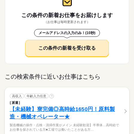
県内の大人気のお仕事です！☆寮はなんとずっと無料！ ☆車が
大量募集
交通費
履歴書不要
WEB登録
低い
高い
多い年齢層
就業時間・曜日
メーカー関連
業界
続きを読む
無くても安心！自転車で通勤可能！（後々は送迎バスの可能性
［1］08：15～16：45 稼働時間7.5h（休憩1h） ［2］16：15～0
デジタルカメラ、プロジェクター等の組立・外観検査・機能検
WEB選考完結
休日・休暇
も...！） ☆日総工産技能社員とは地域または職種限定の正社員
残20未満
しずか
にぎやか
0：45 稼働時間7.5h（休憩1h） ［3］00：15～08：45 稼働時間
応募資格
職場の様子
査 ピンセットやナットランナーを用いてビス止め・組付、樹脂
この条件の新着お仕事を
お届けします
就業時間・曜日
働き方・環境
残20未満
採用です！ ☆嬉しい月給制度！正社員なので給与も安定して稼
男性
女性
男女の割合
7.5h（休憩1h） ［4］08：15～17：05 稼働時間7.84h（休憩1
外装部品の組立・組付 終日立ち仕事のライン作業で細かい部品
■シフト：3交替 シフト切替：［2］［2］［2］［2］休［1］
働き方・環境
未経験歓迎
げます！ ☆年2回のボーナスもあります！
続きを読む
（お仕事は毎時更新されます）
h） ■残業平均：1h/日 ●友人紹介制度実施中 …紹介した方に3万
社会保険制度
制服あり
禁煙・分煙
バイク自転車
の組付けがあります。 【ポイント】 ☆寮費無料キャンペーン！
［1］［1］［1］休［3］［3］［3］［3］休休の繰返し。日勤固
社会保険制度
制服あり
禁煙・分煙
バイク自転車
円を支給します。 ※1ヵ月在籍が条件となります ※派遣のお仕
続きを読む
▽先輩スタッフTさん/1年目 より ￣￣￣￣￣￣￣￣￣￣￣￣￣
☆大手メーカーでカメラにまつわる製造のお仕事です！ ☆長崎
続きを読む
定の場合は［4］対応。 ※月に0～2回の出勤日が調整休日になり
※習熟期間：約30日
車OK
寮・社宅
ひとりで
まかない
社員食堂
みんなで
仕事の仕方
メールアドレスの入力のみ！(10秒)
事が対象となります
￣￣￣ 日総工産に応募して感動したのは、 就業決定までのスピ
県内の大人気のお仕事です！☆寮はなんとずっと無料！ ☆車が
ます。 ※休日は毎週1日以上
車OK
寮・社宅
まかない
社員食堂
メーカー関連
業界
ード感です。 応募してすぐにSMSで連絡がきて、 当日中にWE
無くても安心！自転車で通勤可能！（後々は送迎バスの可能性
続きを読む
kkw_htd2304
B面接をすることができました。 急いで仕事と寮を探したいと
休日・休暇
も...！） ☆日総工産技能社員とは地域または職種限定の正社員
しずか
にぎやか
応募資格
職場の様子
この条件の新着を受け取る
伝えたところ、 翌日に引っ越せる寮付きの仕事も 紹介してもら
続きを読む
採用です！ ☆嬉しい月給制度！正社員なので給与も安定して稼
■シフト：3交替 シフト切替：［2］［2］［2］［2］休［1］
未経験歓迎
えて有難かったです。 実際に働き始めてからは、 サポート社員
げます！ ☆年2回のボーナスもあります！
月給 240,000円～
給与
［1］［1］［1］休［3］［3］［3］［3］休休の繰返し。日勤固
の存在に とても助けられていて。 仕事がなかなか上達せず悩ん
詳しい募集要項をすべて見る
▽先輩スタッフTさん/1年目 より ￣￣￣￣￣￣￣￣￣￣￣￣￣
定の場合は［4］対応。 ※月に0～2回の出勤日が調整休日になり
※習熟期間：約30日
でいた時、 「ちょっと面談しませんか？」って 声をかけてもら
【月収例】 月収301,875円 基本給158,000円＋所属手当82,000円
お仕事の特徴
￣￣￣ 日総工産に応募して感動したのは、 就業決定までのスピ
ます。 ※休日は毎週1日以上
えたのは、 驚いたと同時に嬉しかったですね。 【POINT】 ●当
※手当は一律支給 【交通費】 100,000円迄/月（規定あり） kkw
ード感です。 応募してすぐにSMSで連絡がきて、 当日中にWE
続きを読む
この検索条件に近いお仕事はこちら
働く人の待遇向上
kkw_htd2304
日～翌日の面接が5割 …土日もWEB面接が可能です！ お急ぎ
_bcov2105 kkw_bcov2106
B面接をすることができました。 急いで仕事と寮を探したいと
応募する
の方もお気軽にご相談ください。 ●離職率は3.8% …あなたの希
高収入
給与UP
入社祝い金など
伝えたところ、 翌日に引っ越せる寮付きの仕事も 紹介してもら
続きを読む
望に合わせて、 キャリアアップできるお仕事を ご紹介する
続きを読む
えて有難かったです。 実際に働き始めてからは、 サポート社員
基本特徴
月給 240,000円～
ことも可能です。
給与
の存在に とても助けられていて。 仕事がなかなか上達せず悩ん
高収入
年齢入力任意
詳しい募集要項をすべて見る
?
未経験OK
20代活躍
30代活躍
40代活躍
続きを読む
でいた時、 「ちょっと面談しませんか？」って 声をかけてもら
【月収例】 月収301,875円 基本給158,000円＋所属手当82,000円
派遣
勤務時間
えたのは、 驚いたと同時に嬉しかったですね。 【POINT】 ●当
※手当は一律支給 【交通費】 100,000円迄/月（規定あり） kkw
【未経験】寮完備◎高時給1650円！原料製
募集条件
働く人の待遇向上
高収入
給与UP
入社祝い金など
日～翌日の面接が5割 …土日もWEB面接が可能です！ お急ぎ
_bcov2105 kkw_bcov2106
［1］08：00～17：00 稼働時間8h（休憩1h） ［2］18：00～0
応募する
造・機械オペレーター★
基本特徴
大量募集
交通費
勤務地固定
履歴書不要
WEB登録
の方もお気軽にご相談ください。 ●離職率は3.8% …あなたの希
未経験OK
20代活躍
30代活躍
40代活躍
3：00 稼働時間8h（休憩1h） ■残業平均：0.75h/日 ■シフト：2
望に合わせて、 キャリアアップできるお仕事を ご紹介する
続きを読む
募集条件
交替 ・休みごとのシフト切り替え ・配属の工程によっては日
WEB選考完結
製造機械の操作・点検・清掃作業がメイン 未経験歓迎】半導体…高時給で
ことも可能です。
お仕事を探されている方■工場では働いたことがある方…
勤・夜勤の可能性あり。
大量募集
交通費
勤務地固定
履歴書不要
WEB登録