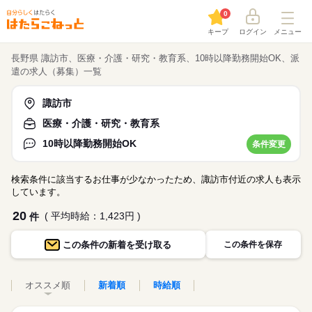
0
キープ
ログイン
メニュー
長野県 諏訪市、医療・介護・研究・教育系、10時以降勤務開始OK、派
遣の求人（募集）一覧
諏訪市
医療・介護・研究・教育系
10時以降勤務開始OK
条件変更
検索条件に該当するお仕事が少なかったため、諏訪市付近の求人も表示
しています。
20
( 平均時給：1,423円 )
件
この条件の
新着を受け取る
この条件を保存
オススメ順
新着順
時給順