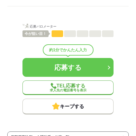
ご紹介先それぞれ措置を講じるため、
詳細はお気軽にお問合せください◎
詳細については、ご紹介時に改めてご案内します。
低い
高い
多い年齢層
応募する
応募バロメーター
男性
女性
男女の割合
今が
狙い目！
ひとりで
みんなで
仕事の仕方
約1分でかんたん入力
しずか
にぎやか
職場の様子
応募する
配属先部署：
有料老人ホーム/デイサービス施設/グループホーム/特別養護老人ホ
ーム/病院など
TEL応募する
人数
10人
求人先の電話番号を表示
男女比
（男5：女5）
平均年齢
40歳
キープする
概要：
業界
医療・介護・福祉関連
事業内容
介護施設の運営