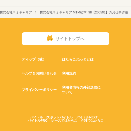
株式会社ネオキャリア
株式会社ネオキャリア MTM松本_98【260501】のお仕事詳細
サイトトップへ
ディップ（株）
はたらこねっととは
ヘルプ＆お問い合わせ
利用規約
利用者情報の外部送信に
プライバシーポリシー
ついて
バイトル
スポットバイトル
バイトルNEXT
バイトルPRO
ナースではたらこ
介護ではたらこ