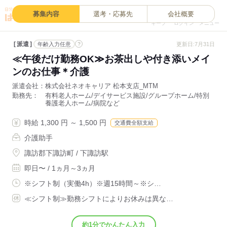
0
募集内容
選考・応募先
会社概要
キープ
ログイン
メニュー
派遣
?
更新日:7月31日
年齢入力任意
≪午後だけ勤務OK≫お茶出しや付き添いメイ
ンのお仕事＊介護
派遣会社
株式会社ネオキャリア 松本支店_MTM
勤務先
有料老人ホーム/デイサービス施設/グループホーム/特別
養護老人ホーム/病院など
時給 1,300 円 ～ 1,500 円
交通費全額支給
介護助手
諏訪郡下諏訪町 / 下諏訪駅
即日〜 / 1ヵ月～3ヵ月
※シフト制（実働4h）※週15時間～※シ…
≪シフト制≫勤務シフトによりお休みは異な…
約1分でかんたん入力