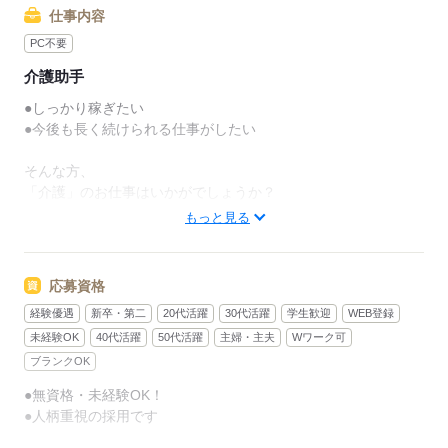
仕事内容
PC不要
介護助手
●しっかり稼ぎたい
●今後も長く続けられる仕事がしたい
そんな方、
「介護」のお仕事はいかがでしょうか？
もっと見る
介護といっても、最近では
経験や資格がまったくいらない
“サポート”的なお仕事が増えてるんです。
応募資格
経験優遇
新卒・第二
20代活躍
30代活躍
学生歓迎
WEB登録
たとえば、未経験・無資格の
新人さんにお任せするのは
未経験OK
40代活躍
50代活躍
主婦・主夫
Wワーク可
ブランクOK
リネン（シーツ・枕カバー・タオル類）
●無資格・未経験OK！
の補充・運搬 など
●人柄重視の採用です
本当に誰でもできる