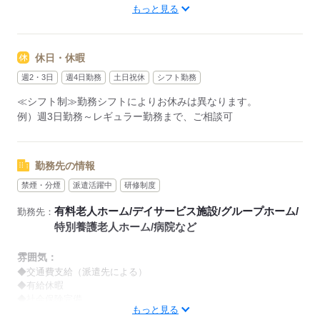
もっと見る
【早番】
07：00～16：00
【日勤】
休日・休暇
09：00～18：00
【遅番】
週2・3日
週4日勤務
土日祝休
シフト勤務
11：00～20：00
≪シフト制≫勤務シフトによりお休みは異なります。
【夜勤】
例）週3日勤務～レギュラー勤務まで、ご相談可
17：00～10：00
※夜勤希望の方は、まず施設に慣れて頂くため
2～3ヵ月程度のならし日勤が必要です
勤務先の情報
禁煙・分煙
派遣活躍中
研修制度
その他、
●週2日・1日4h～
有料老人ホーム/デイサービス施設/グループホーム/
勤務先：
●日勤のみ
特別養護老人ホーム/病院など
●土日休み
など、いろんなシフトのお仕事をご紹介できます！
雰囲気：
登録の際に、あなたのご希望をお聞かせください。
◆交通費支給（派遣先による）
◆有給休暇
◆社会保険完備
◆給与の前払い制度あり（規定あり）
もっと見る
※喫煙環境に関しては就業場所ごとに異なります。
勤務したシフトを申請後、最短で2日後に給与GETも可能！