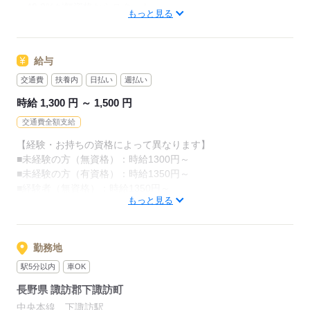
・48.8%が無資格からスタート
カンタンなお仕事ばかり。
もっと見る
・56.7％が未経験からスタート
お仕事に慣れてきたら、少しずつ
「介護職員初任者研修」がとれる
専門的なこともお任せしていきます。
給与
スクールもありますし、
（食事・入浴・お手洗いのサポートなど）
交通費
扶養内
日払い
週払い
資格がとれるまでは無資格・未経験でも
きちんと経験を積めば、
時給 1,300 円 ～ 1,500 円
働ける職場をご紹介するなど、
今後長く必要とされる介護のお仕事。
交通費全額支給
あなたもはじめてみませんか？
介護未経験の方を全力でバックアップします！
【経験・お持ちの資格によって異なります】
■未経験の方（無資格）：時給1300円～
もちろん経験者の方や、
応募する
■未経験の方（有資格）：時給1350円～
介護福祉士、ケアマネージャー、
■経験者（無資格）：時給1350円～
介護職員初任者研修等の資格保有者の方も大歓迎！
もっと見る
■経験者（有資格）：時給1450円～
■介護福祉士：時給1500円
応募する
※22時～翌5時の就労は深夜時給適用
勤務地
※お給料は最短で週払いOK！（規定有）
駅5分以内
車OK
※残業代は別途全額支給
長野県 諏訪郡下諏訪町
【月給例】
中央本線 下諏訪駅