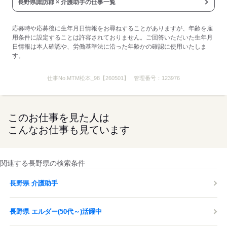
応募する
長野県諏訪郡 × 介護助手の仕事一覧
応募時や応募後に生年月日情報をお尋ねすることがありますが、年齢を雇
用条件に設定することは許容されておりません。ご回答いただいた生年月
日情報は本人確認や、労働基準法に沿った年齢かの確認に使用いたしま
す。
仕事No.
MTM松本_98【260501】
管理番号：
123976
このお仕事を見た人は
こんなお仕事も見ています
関連する長野県の検索条件
長野県 介護助手
長野県 エルダー(50代～)活躍中