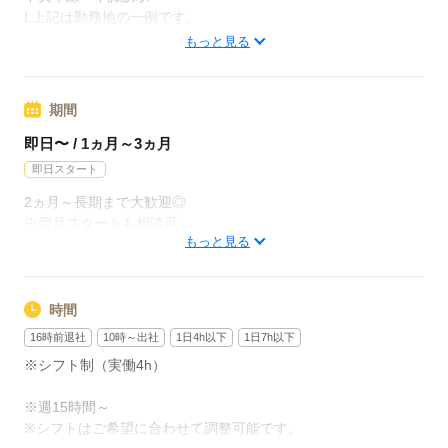
月給228800円（月22日勤務・実働1日8h）
L上記は勤務地の一例です。
※未経験の方（無資格）：時給1300円で算出した場合となりま
【他勤務先例】入居施設、デイサービス、ショートステイ、ク
もっと見る
す。
リニック、病院
【交通費備考】
期間
応募する
※交通費全額支給（派遣先による）
※車通勤OK/規定あり
即日〜 / 1ヵ月～3ヵ月
即日スタート
応募する
2ヵ月～長期まで大歓迎◎
※翌月スタートも相談可
もっと見る
※試用期間（初回2ヵ月契約）
応募する
時間
16時前退社
10時～出社
1日4h以下
1日7h以下
※シフト制（実働4h）
※週15時間～
※シフトはご希望に合わせて調整可能です。