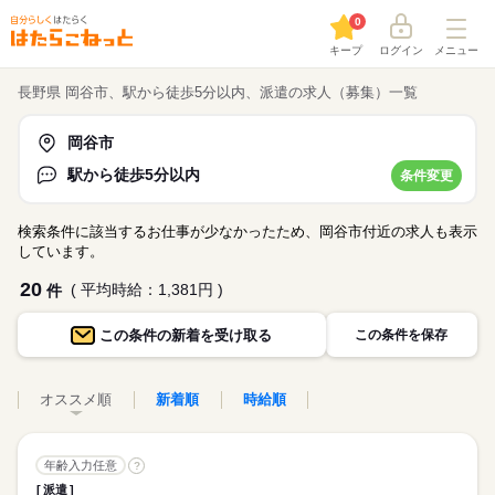
0
キープ
ログイン
メニュー
長野県 岡谷市、駅から徒歩5分以内、派遣の求人（募集）一覧
岡谷市
駅から徒歩5分以内
条件変更
検索条件に該当するお仕事が少なかったため、岡谷市付近の求人も表示
しています。
20
( 平均時給：1,381円 )
件
この条件の
新着を受け取る
この条件を保存
オススメ順
新着順
時給順
年齢入力任意
?
派遣