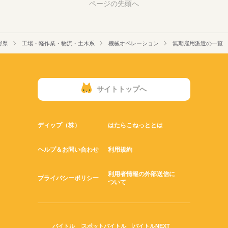
ページの先頭へ
野県
工場・軽作業・物流・土木系
機械オペレーション
無期雇用派遣の一覧
サイトトップへ
ディップ（株）
はたらこねっととは
ヘルプ＆お問い合わせ
利用規約
利用者情報の外部送信に
プライバシーポリシー
ついて
バイトル
スポットバイトル
バイトルNEXT