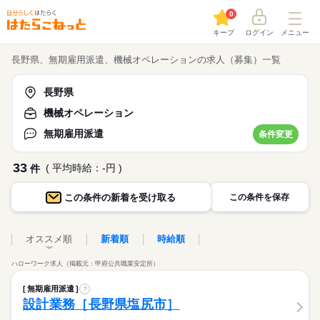
0
キープ
ログイン
メニュー
長野県、無期雇用派遣、機械オペレーションの求人（募集）一覧
長野県
機械オペレーション
無期雇用派遣
条件変更
33
( 平均時給：-円 )
件
この条件の
新着を受け取る
この条件を保存
オススメ順
新着順
時給順
ハローワーク求人（掲載元：甲府公共職業安定所）
無期雇用派遣
?
設計業務［長野県塩尻市］