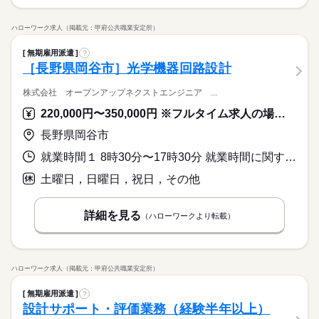
ハローワーク求人（掲載元：甲府公共職業安定所）
無期雇用派遣
?
［長野県岡谷市］光学機器回路設計
株式会社 オープンアップネクストエンジニア ...
220,000円〜350,000円 ※フルタイム求人の場合は月額（換算額）、パート求人の場合は時間額を表示しています。
長野県岡谷市
就業時間１ 8時30分〜17時30分 就業時間に関する特記事項 上記は本派遣先での就業時間となりますが、雇用契約は所定労働時
土曜日，日曜日，祝日，その他
詳細を見る
（ハローワークより転載）
ハローワーク求人（掲載元：甲府公共職業安定所）
無期雇用派遣
?
設計サポート・評価業務（経験半年以上）