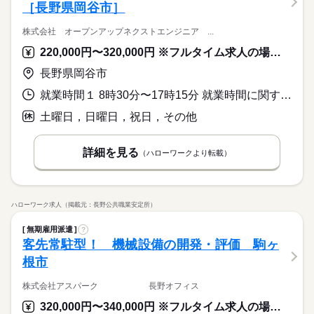
［長野県岡谷市］
株式会社 オープンアップネクストエンジニア ...
220,000円〜320,000円 ※フルタイム求人の場合は月額（換算額）、パート求人の場合は時間額を表示しています。
長野県岡谷市
就業時間１ 8時30分〜17時15分 就業時間に関する特記事項 上記は本派遣先での就業時間となりますが、雇用契約は所定労働時
土曜日，日曜日，祝日，その他
詳細を見る
（ハローワークより転載）
ハローワーク求人（掲載元：長野公共職業安定所）
無期雇用派遣
?
客先常駐型！ 機械設備の開発・評価 駒ヶ
根市
株式会社アスパーク 長野オフィス
320,000円〜340,000円 ※フルタイム求人の場合は月額（換算額）、パート求人の場合は時間額を表示しています。