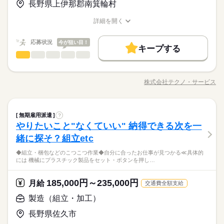
月給 185,000円～235,000円
給与
＜年間休日125日＞ ◆完全週休2日制（土日休み） ◆祝日 ◆年
長野県上伊那郡南箕輪村
会人経験不問 ◆正社員デビュー大歓迎 フリーター・離職中・主
詳しい募集要項をすべて見る
＼履歴書不要／相談のみもOK！事前見学で職場の雰囲気を見て
末年始休暇 ※上記は一例です。配属先により 当社の所定休日
基本特徴
婦（夫）の方も活躍中です ≪こんな方にぴったり≫ ・正社員と
【給与備考】
「ここなら」と納得してから決められるので安心◎やりたいこ
数と差がある場合は、 差分の調整を年末に行います。
詳細を開く
して安定した働き方がしたい方 ・プラモデルや機械いじりが好
◆時間外手当あり
無期派遣
未経験OK
新卒・第二
20代活躍
30代活躍
となくても大丈夫。まずは肩の力を抜いてお話ししましょう。
職種/応募資格
お仕事の特徴
給与/時間/休日
きな方 ・人見知りや話し下手な方も大丈夫です ※定年制度あり
続きを読む
◆昇給あり（年1回）
応募する
続きを読む
募集条件
（満60歳）
応募状況
今が狙い目！
キープする
大量募集
交通費
即日スタート
主婦・主夫
続きを読む
製造（組立・加工）
職種
男性
女性
男女の割合
月給 185,000円～235,000円
給与
勤務時間
詳しい募集要項をすべて見る
履歴書不要
WEB選考完結
基本特徴
＼モノづくり業界でのお仕事／ 仕分けや梱包、包装といった か
【給与備考】
08：30～17：30
んたんなお仕事などが中心。 （そのほか、組立や加工などもあ
無期派遣
未経験OK
新卒・第二
20代活躍
30代活躍
就業時間・曜日
◆時間外手当あり
株式会社テクノ・サービス
ひとりで
みんなで
仕事の仕方
※上記はシフトの一例となります。
職種/応募資格
お仕事の特徴
給与/時間/休日
ります！） 覚えやすいルーティンワークばかりなので 未経験の
募集条件
◆昇給あり（年1回）
続きを読む
業務上必要がある場合や
残業なし
残10未満
残20未満
10時～出社
方もすぐに慣れていきますよ♪ ▼具体的にはこんな感じ！ ・部
応募する
配属先の都合により、
大量募集
交通費
即日スタート
主婦・主夫
品を機械にセットしてボタン操作する ・製品に不備がないか目
続きを読む
しずか
にぎやか
16時前退社
土日祝休
職場の様子
時間帯が変更となる場合があります。
続きを読む
製造（組立・加工）
職種
視でチェックする ・製品を仕分けたり、丁寧に包装する など、
無期雇用派遣
?
男性
女性
男女の割合
履歴書不要
WEB選考完結
勤務時間
その他
業界
いろ～んな種類のお仕事があるので きっとあなたに合った職種
働き方・環境
やりたいこと"なくていい" 納得できる次を一
＼モノづくり業界でのお仕事／ 仕分けや梱包、包装といった か
就業時間・曜日
が見つかるはず！ じっくりお話して一緒に ピッタリの配属先を
08：30～17：30
応募資格
んたんなお仕事などが中心。 （そのほか、組立や加工などもあ
ブランクOK
産休・育休
社会保険制度
研修制度
緒に探そ？組立etc
残業なし
残10未満
残20未満
10時～出社
休日・休暇
探していきましょう。
ひとりで
みんなで
仕事の仕方
※上記はシフトの一例となります。
ります！） 覚えやすいルーティンワークばかりなので 未経験の
＜工場でのお仕事が未経験の方も大歓迎！＞ ▼こんな方にピッ
続きを読む
資格支援
禁煙・分煙
バイク自転車
車OK
業務上必要がある場合や
◆組立・梱包などのこつこつ作業◆自分に合ったお仕事が見つかる≪具体的
方もすぐに慣れていきますよ♪ ▼具体的にはこんな感じ！ ・部
＜年間休日125日＞ ◆完全週休2日制（土日休み） ◆祝日 ◆年
16時前退社
土日祝休
タリ ・自然体の自分で働きたい ・正社員になって安定したい ・
には 機械にプラスチック製品をセット・ボタンを押し…
配属先の都合により、
3割以上が10～30代の女性！テクノ・サービスのお仕事は、華や
品を機械にセットしてボタン操作する ・製品に不備がないか目
続きを読む
末年始休暇 ※上記は一例です。配属先により 当社の所定休日
働き方・環境
ルーティン
英語不要
PC不要
電話なし
モクモク作業に興味がある ・デスクワークより 体を動かして
しずか
にぎやか
職場の様子
時間帯が変更となる場合があります。
かな職場じゃないからこそ「黙々働きたい」や「見た目を気に
視でチェックする ・製品を仕分けたり、丁寧に包装する など、
数と差がある場合は、 差分の調整を年末に行います。
働きたい ※定年制度あり（満60歳）
ブランクOK
産休・育休
社会保険制度
研修制度
その他
業界
せず通勤したい」という女性が多数活躍中。転勤がないので地
いろ～んな種類のお仕事があるので きっとあなたに合った職種
185,000円～235,000円
月給
続きを読む
交通費全額支給
元で働きたい方にもおすすめ◎
が見つかるはず！ じっくりお話して一緒に ピッタリの配属先を
続きを読む
資格支援
禁煙・分煙
バイク自転車
車OK
応募資格
製造（組立・加工）
休日・休暇
探していきましょう。
ルーティン
英語不要
PC不要
電話なし
＜工場でのお仕事が未経験の方も大歓迎！＞ ▼こんな方にピッ
月給 185,000円～235,000円
給与
＜年間休日125日＞ ◆完全週休2日制（土日休み） ◆祝日 ◆年
長野県佐久市
タリ ・自然体の自分で働きたい ・正社員になって安定したい ・
詳しい募集要項をすべて見る
お仕事の特徴
3割以上が10～30代の女性！テクノ・サービスのお仕事は、華や
末年始休暇 ※上記は一例です。配属先により 当社の所定休日
モクモク作業に興味がある ・デスクワークより 体を動かして