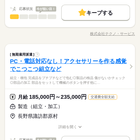
職種/応募資格
お仕事の特徴
給与/時間/休日
きな方 ・人見知りや話し下手な方も大丈夫です ※定年制度あり
続きを読む
◆昇給あり（年1回）
応募する
続きを読む
募集条件
（満60歳）
応募状況
今が狙い目！
キープする
大量募集
交通費
即日スタート
主婦・主夫
続きを読む
製造（組立・加工）
職種
男性
女性
男女の割合
月給 185,000円～235,000円
給与
勤務時間
詳しい募集要項をすべて見る
履歴書不要
WEB選考完結
基本特徴
＼モノづくり業界でのお仕事／ 仕分けや梱包、包装といった か
【給与備考】
08：30～17：30
んたんなお仕事などが中心。 （そのほか、組立や加工などもあ
無期派遣
未経験OK
新卒・第二
20代活躍
30代活躍
就業時間・曜日
◆時間外手当あり
株式会社テクノ・サービス
ひとりで
みんなで
仕事の仕方
※上記はシフトの一例となります。
職種/応募資格
お仕事の特徴
給与/時間/休日
ります！） 覚えやすいルーティンワークばかりなので 未経験の
募集条件
◆昇給あり（年1回）
続きを読む
業務上必要がある場合や
残業なし
残10未満
残20未満
10時～出社
方もすぐに慣れていきますよ♪ ▼具体的にはこんな感じ！ ・部
応募する
配属先の都合により、
大量募集
交通費
即日スタート
主婦・主夫
品を機械にセットしてボタン操作する ・製品に不備がないか目
続きを読む
しずか
にぎやか
16時前退社
土日祝休
職場の様子
時間帯が変更となる場合があります。
続きを読む
製造（組立・加工）
職種
視でチェックする ・製品を仕分けたり、丁寧に包装する など、
無期雇用派遣
?
男性
女性
男女の割合
履歴書不要
WEB選考完結
勤務時間
その他
業界
いろ～んな種類のお仕事があるので きっとあなたに合った職種
働き方・環境
PC・電話対応なし！アクセサリーを作る感覚
＼モノづくり業界でのお仕事／ 仕分けや梱包、包装といった か
就業時間・曜日
が見つかるはず！ じっくりお話して一緒に ピッタリの配属先を
08：30～17：30
応募資格
んたんなお仕事などが中心。 （そのほか、組立や加工などもあ
ブランクOK
産休・育休
社会保険制度
研修制度
でこつこつ組立など
残業なし
残10未満
残20未満
10時～出社
休日・休暇
探していきましょう。
ひとりで
みんなで
仕事の仕方
※上記はシフトの一例となります。
ります！） 覚えやすいルーティンワークばかりなので 未経験の
＜工場でのお仕事が未経験の方も大歓迎！＞ ▼こんな方にピッ
続きを読む
資格支援
禁煙・分煙
バイク自転車
車OK
業務上必要がある場合や
組立・梱包 完成品をプチプチなどで包む◎製品の検品 傷がないかチェック
方もすぐに慣れていきますよ♪ ▼具体的にはこんな感じ！ ・部
＜年間休日125日＞ ◆完全週休2日制（土日休み） ◆祝日 ◆年
16時前退社
土日祝休
タリ ・自然体の自分で働きたい ・正社員になって安定したい ・
◎部品の加工 部品をセットして機械のボタンを押す他に…
配属先の都合により、
3割以上が10～30代の女性！テクノ・サービスのお仕事は、華や
品を機械にセットしてボタン操作する ・製品に不備がないか目
続きを読む
末年始休暇 ※上記は一例です。配属先により 当社の所定休日
働き方・環境
ルーティン
英語不要
PC不要
電話なし
モクモク作業に興味がある ・デスクワークより 体を動かして
しずか
にぎやか
職場の様子
時間帯が変更となる場合があります。
かな職場じゃないからこそ「黙々働きたい」や「見た目を気に
視でチェックする ・製品を仕分けたり、丁寧に包装する など、
数と差がある場合は、 差分の調整を年末に行います。
働きたい ※定年制度あり（満60歳）
ブランクOK
産休・育休
社会保険制度
研修制度
その他
業界
せず通勤したい」という女性が多数活躍中。転勤がないので地
いろ～んな種類のお仕事があるので きっとあなたに合った職種
185,000円～235,000円
月給
続きを読む
交通費全額支給
元で働きたい方にもおすすめ◎
が見つかるはず！ じっくりお話して一緒に ピッタリの配属先を
続きを読む
資格支援
禁煙・分煙
バイク自転車
車OK
応募資格
製造（組立・加工）
休日・休暇
探していきましょう。
ルーティン
英語不要
PC不要
電話なし
＜工場でのお仕事が未経験の方も大歓迎！＞ ▼こんな方にピッ
月給 185,000円～235,000円
給与
＜年間休日125日＞ ◆完全週休2日制（土日休み） ◆祝日 ◆年
長野県諏訪郡原村
タリ ・自然体の自分で働きたい ・正社員になって安定したい ・
詳しい募集要項をすべて見る
お仕事の特徴
3割以上が10～30代の女性！テクノ・サービスのお仕事は、華や
末年始休暇 ※上記は一例です。配属先により 当社の所定休日
モクモク作業に興味がある ・デスクワークより 体を動かして
【給与備考】
かな職場じゃないからこそ「黙々働きたい」や「見た目を気に
数と差がある場合は、 差分の調整を年末に行います。
基本特徴
詳細を開く
働きたい ※定年制度あり（満60歳）
◆時間外手当あり
せず通勤したい」という女性が多数活躍中。転勤がないので地
職種/応募資格
お仕事の特徴
給与/時間/休日
続きを読む
◆昇給あり（年1回）
無期派遣
未経験OK
新卒・第二
20代活躍
30代活躍
元で働きたい方にもおすすめ◎
応募する
続きを読む