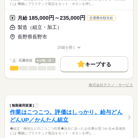
会人経験不問 ◆正社員デビュー大歓迎 フリーター・離職中・主
には 機械にプラスチック製品をセット・ボタンを押し…
＼履歴書不要／相談のみもOK！事前見学で職場の雰囲気を見て
る内容です。 ご希望をお聞きし、 ぴったりなお仕事を一緒に見
続きを読む
婦（夫）の方も活躍中です ≪こんな方にぴったり≫ ・正社員と
しずか
にぎやか
職場の様子
「ここなら」と納得してから決められるので安心◎やりたいこ
つけます！ ＼未経験の方が活躍しています／ はじめての方が不
して安定した働き方がしたい方 ・プラモデルや機械いじりが好
その他
業界
となくても大丈夫。まずは肩の力を抜いてお話ししましょう。
安にならないよう、 しっかりと時間をとって研修を行います。
185,000円～235,000円
月給
きな方 ・人見知りや話し下手な方も大丈夫です ※定年制度あり
続きを読む
交通費全額支給
分からないことはすぐに聞ける 環境ですのでご安心ください。
応募資格
（満60歳）
製造（組立・加工）
＼履歴書・職務経歴書は必要なし／ ◆転職回数・ブランク・社
お仕事の特徴
月給 185,000円～235,000円
給与
長野県長野市
会人経験不問 ◆正社員デビュー大歓迎 フリーター・離職中・主
詳しい募集要項をすべて見る
＼履歴書不要／相談のみもOK！事前見学で職場の雰囲気を見て
基本特徴
婦（夫）の方も活躍中です ≪こんな方にぴったり≫ ・正社員と
【給与備考】
「ここなら」と納得してから決められるので安心◎やりたいこ
詳細を開く
して安定した働き方がしたい方 ・プラモデルや機械いじりが好
◆時間外手当あり
無期派遣
未経験OK
新卒・第二
20代活躍
30代活躍
となくても大丈夫。まずは肩の力を抜いてお話ししましょう。
職種/応募資格
お仕事の特徴
給与/時間/休日
きな方 ・人見知りや話し下手な方も大丈夫です ※定年制度あり
続きを読む
◆昇給あり（年1回）
応募する
募集条件
（満60歳）
応募状況
今が狙い目！
キープする
大量募集
交通費
即日スタート
主婦・主夫
続きを読む
製造（組立・加工）
職種
男性
女性
男女の割合
月給 185,000円～235,000円
給与
勤務時間
詳しい募集要項をすべて見る
履歴書不要
WEB選考完結
基本特徴
◆組立・梱包などのこつこつ作業 ◆自分に合ったお仕事が見つ
【給与備考】
08：30～17：30
かる ≪具体的には≫ ・機械にプラスチック製品をセット ・ボタ
無期派遣
未経験OK
新卒・第二
20代活躍
30代活躍
就業時間・曜日
◆時間外手当あり
株式会社テクノ・サービス
ひとりで
みんなで
仕事の仕方
※上記はシフトの一例となります。
職種/応募資格
お仕事の特徴
給与/時間/休日
ンを押して、機械を動かす ・加工された製品を、丁寧に箱にし
募集条件
◆昇給あり（年1回）
続きを読む
業務上必要がある場合や
残業なし
残10未満
残20未満
10時～出社
まう など、シンプルなものがたくさん。 どれもすぐに覚えられ
応募する
配属先の都合により、
大量募集
交通費
即日スタート
主婦・主夫
る内容です。 ご希望をお聞きし、 ぴったりなお仕事を一緒に見
続きを読む
しずか
にぎやか
16時前退社
土日祝休
職場の様子
時間帯が変更となる場合があります。
続きを読む
製造（組立・加工）
職種
つけます！ ＼未経験の方が活躍しています／ はじめての方が不
無期雇用派遣
?
男性
女性
男女の割合
履歴書不要
WEB選考完結
勤務時間
その他
業界
安にならないよう、 しっかりと時間をとって研修を行います。
働き方・環境
作業はこつこつ。評価はしっかり。給与どん
◆組立・梱包などのこつこつ作業 ◆自分に合ったお仕事が見つ
就業時間・曜日
分からないことはすぐに聞ける 環境ですのでご安心ください。
08：30～17：30
応募資格
かる ≪具体的には≫ ・機械にプラスチック製品をセット ・ボタ
ブランクOK
産休・育休
社会保険制度
研修制度
どんUP／かんたん組立
残業なし
残10未満
残20未満
10時～出社
休日・休暇
ひとりで
みんなで
仕事の仕方
※上記はシフトの一例となります。
ンを押して、機械を動かす ・加工された製品を、丁寧に箱にし
＼履歴書・職務経歴書は必要なし／ ◆転職回数・ブランク・社
続きを読む
資格支援
禁煙・分煙
バイク自転車
車OK
業務上必要がある場合や
◆組立・梱包などのこつこつ作業◆自分に合ったお仕事が見つかる≪具体的
まう など、シンプルなものがたくさん。 どれもすぐに覚えられ
＜年間休日125日＞ ◆完全週休2日制（土日休み） ◆祝日 ◆年
16時前退社
土日祝休
会人経験不問 ◆正社員デビュー大歓迎 フリーター・離職中・主
には 機械にプラスチック製品をセット・ボタンを押し…
配属先の都合により、
＼履歴書不要／コツコツ経験値を貯めるようなシンプル作業。
る内容です。 ご希望をお聞きし、 ぴったりなお仕事を一緒に見
続きを読む
末年始休暇 ※上記は一例です。配属先により 当社の所定休日
働き方・環境
ルーティン
英語不要
PC不要
電話なし
婦（夫）の方も活躍中です ≪こんな方にぴったり≫ ・正社員と
しずか
にぎやか
職場の様子