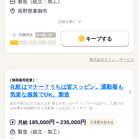
製造（組立・加工）
休日・休暇
資格支援
禁煙・分煙
バイク自転車
車OK
＼履歴書・職務経歴書は必要なし／ ◆転職回数・ブランク・社
お仕事の特徴
月給 185,000円～235,000円
給与
＜年間休日125日＞ ◆完全週休2日制（土日休み） ◆祝日 ◆年
長野県東御市
ルーティン
英語不要
PC不要
電話なし
会人経験不問 ◆正社員デビュー大歓迎 フリーター・離職中・主
詳しい募集要項をすべて見る
＼未経験OK／「細かい作業が、わりと好きかも」応募の理由
末年始休暇 ※上記は一例です。配属先により 当社の所定休日
基本特徴
婦（夫）の方も活躍中です ≪こんな方にぴったり≫ ・正社員と
【給与備考】
は、それで十分。一人でもくもく、細かい作業に集中する時間
数と差がある場合は、 差分の調整を年末に行います。
詳細を開く
して安定した働き方がしたい方 ・プラモデルや機械いじりが好
◆時間外手当あり
無期派遣
未経験OK
新卒・第二
20代活躍
30代活躍
が好きな方にピッタリ。特別なスキルや経験はいりません。
職種/応募資格
お仕事の特徴
給与/時間/休日
きな方 ・人見知りや話し下手な方も大丈夫です ※定年制度あり
続きを読む
◆昇給あり（年1回）
応募する
続きを読む
募集条件
（満60歳）
応募状況
今が狙い目！
キープする
大量募集
交通費
即日スタート
主婦・主夫
続きを読む
製造（組立・加工）
職種
男性
女性
男女の割合
月給 185,000円～235,000円
給与
勤務時間
詳しい募集要項をすべて見る
履歴書不要
WEB選考完結
基本特徴
◆組立・梱包などのこつこつ作業 ◆自分に合ったお仕事が見つ
【給与備考】
08：30～17：30
かる ≪具体的には≫ ・機械にプラスチック製品をセット ・ボタ
無期派遣
未経験OK
新卒・第二
20代活躍
30代活躍
就業時間・曜日
◆時間外手当あり
株式会社テクノ・サービス
ひとりで
みんなで
仕事の仕方
※上記はシフトの一例となります。
職種/応募資格
お仕事の特徴
給与/時間/休日
ンを押して、機械を動かす ・加工された製品を、丁寧に箱にし
募集条件
◆昇給あり（年1回）
続きを読む
業務上必要がある場合や
残業なし
残10未満
残20未満
10時～出社
まう など、シンプルなものがたくさん。 どれもすぐに覚えられ
応募する
配属先の都合により、
大量募集
交通費
即日スタート
主婦・主夫
る内容です。 ご希望をお聞きし、 ぴったりなお仕事を一緒に見
続きを読む
しずか
にぎやか
16時前退社
土日祝休
職場の様子
時間帯が変更となる場合があります。
続きを読む
製造（組立・加工）
職種
つけます！ ＼未経験の方が活躍しています／ はじめての方が不
無期雇用派遣
?
男性
女性
男女の割合
履歴書不要
WEB選考完結
勤務時間
その他
業界
安にならないよう、 しっかりと時間をとって研修を行います。
働き方・環境
化粧はマナー？うちは皆スッピン。通勤着も
◆組立・梱包などのこつこつ作業 ◆自分に合ったお仕事が見つ
就業時間・曜日
分からないことはすぐに聞ける 環境ですのでご安心ください。
08：30～17：30
応募資格
かる ≪具体的には≫ ・機械にプラスチック製品をセット ・ボタ
ブランクOK
産休・育休
社会保険制度
研修制度
気楽な服装でOK。製造
残業なし
残10未満
残20未満
10時～出社
休日・休暇
ひとりで
みんなで
仕事の仕方
※上記はシフトの一例となります。
ンを押して、機械を動かす ・加工された製品を、丁寧に箱にし
＼履歴書・職務経歴書は必要なし／ ◆転職回数・ブランク・社
続きを読む
資格支援
禁煙・分煙
バイク自転車
車OK
業務上必要がある場合や
組立や加工などもあります 覚えやすいルーティンワークばかり…工場での
まう など、シンプルなものがたくさん。 どれもすぐに覚えられ
＜年間休日125日＞ ◆完全週休2日制（土日休み） ◆祝日 ◆年
16時前退社
土日祝休
会人経験不問 ◆正社員デビュー大歓迎 フリーター・離職中・主
お仕事が未経験の方も大歓迎 こんな方にピッタリ・自…
配属先の都合により、
＼履歴書不要／相談のみもOK！事前見学で職場の雰囲気を見て
る内容です。 ご希望をお聞きし、 ぴったりなお仕事を一緒に見
続きを読む
末年始休暇 ※上記は一例です。配属先により 当社の所定休日
働き方・環境
ルーティン
英語不要
PC不要
電話なし
婦（夫）の方も活躍中です ≪こんな方にぴったり≫ ・正社員と
しずか
にぎやか
職場の様子
時間帯が変更となる場合があります。
「ここなら」と納得してから決められるので安心◎やりたいこ
つけます！ ＼未経験の方が活躍しています／ はじめての方が不
数と差がある場合は、 差分の調整を年末に行います。
して安定した働き方がしたい方 ・プラモデルや機械いじりが好
ブランクOK
産休・育休
社会保険制度
研修制度
その他
業界
となくても大丈夫。まずは肩の力を抜いてお話ししましょう。
安にならないよう、 しっかりと時間をとって研修を行います。
185,000円～235,000円
月給
きな方 ・人見知りや話し下手な方も大丈夫です ※定年制度あり
続きを読む
交通費全額支給
分からないことはすぐに聞ける 環境ですのでご安心ください。
続きを読む
資格支援
禁煙・分煙
バイク自転車
車OK
応募資格
（満60歳）
製造（組立・加工）
休日・休暇
ルーティン
英語不要
PC不要
電話なし
＼履歴書・職務経歴書は必要なし／ ◆転職回数・ブランク・社
お仕事の特徴