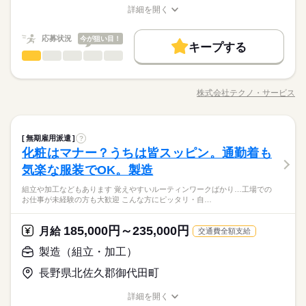
【給与備考】
かな職場じゃないからこそ「黙々働きたい」や「見た目を気に
数と差がある場合は、 差分の調整を年末に行います。
基本特徴
詳細を開く
働きたい ※定年制度あり（満60歳）
◆時間外手当あり
せず通勤したい」という女性が多数活躍中。転勤がないので地
職種/応募資格
お仕事の特徴
給与/時間/休日
続きを読む
◆昇給あり（年1回）
無期派遣
未経験OK
新卒・第二
20代活躍
30代活躍
元で働きたい方にもおすすめ◎
応募する
続きを読む
応募状況
今が狙い目！
キープする
募集条件
製造（組立・加工）
職種
男性
女性
男女の割合
月給 185,000円～235,000円
給与
大量募集
交通費
即日スタート
主婦・主夫
勤務時間
続きを読む
詳しい募集要項をすべて見る
◆組立・梱包などのこつこつ作業 ◆自分に合ったお仕事が見つ
【給与備考】
08：30～17：30
履歴書不要
WEB選考完結
基本特徴
かる ≪具体的には≫ ・機械にプラスチック製品をセット ・ボタ
◆時間外手当あり
株式会社テクノ・サービス
ひとりで
みんなで
仕事の仕方
※上記はシフトの一例となります。
職種/応募資格
お仕事の特徴
給与/時間/休日
ンを押して、機械を動かす ・加工された製品を、丁寧に箱にし
無期派遣
未経験OK
新卒・第二
20代活躍
30代活躍
就業時間・曜日
◆昇給あり（年1回）
続きを読む
業務上必要がある場合や
まう など、シンプルなものがたくさん。 どれもすぐに覚えられ
応募する
募集条件
配属先の都合により、
残業なし
残10未満
残20未満
10時～出社
る内容です。 ご希望をお聞きし、 ぴったりなお仕事を一緒に見
続きを読む
しずか
にぎやか
職場の様子
時間帯が変更となる場合があります。
大量募集
製造（組立・加工）
交通費
即日スタート
主婦・主夫
職種
つけます！ ＼未経験の方が活躍しています／ はじめての方が不
無期雇用派遣
?
男性
女性
男女の割合
16時前退社
土日祝休
勤務時間
その他
業界
続きを読む
安にならないよう、 しっかりと時間をとって研修を行います。
化粧はマナー？うちは皆スッピン。通勤着も
◆組立・梱包などのこつこつ作業 ◆自分に合ったお仕事が見つ
履歴書不要
WEB選考完結
分からないことはすぐに聞ける 環境ですのでご安心ください。
働き方・環境
08：30～17：30
応募資格
かる ≪具体的には≫ ・機械にプラスチック製品をセット ・ボタ
就業時間・曜日
気楽な服装でOK。製造
休日・休暇
ひとりで
みんなで
仕事の仕方
※上記はシフトの一例となります。
ンを押して、機械を動かす ・加工された製品を、丁寧に箱にし
ブランクOK
産休・育休
社会保険制度
研修制度
＼履歴書・職務経歴書は必要なし／ ◆転職回数・ブランク・社
残業なし
残10未満
残20未満
10時～出社
続きを読む
業務上必要がある場合や
組立や加工などもあります 覚えやすいルーティンワークばかり…工場での
まう など、シンプルなものがたくさん。 どれもすぐに覚えられ
＜年間休日125日＞ ◆完全週休2日制（土日休み） ◆祝日 ◆年
会人経験不問 ◆正社員デビュー大歓迎 フリーター・離職中・主
資格支援
禁煙・分煙
バイク自転車
車OK
お仕事が未経験の方も大歓迎 こんな方にピッタリ・自…
配属先の都合により、
＼履歴書不要／相談のみもOK！事前見学で職場の雰囲気を見て
る内容です。 ご希望をお聞きし、 ぴったりなお仕事を一緒に見
続きを読む
末年始休暇 ※上記は一例です。配属先により 当社の所定休日
16時前退社
土日祝休
婦（夫）の方も活躍中です ≪こんな方にぴったり≫ ・正社員と
しずか
にぎやか
職場の様子
時間帯が変更となる場合があります。
「ここなら」と納得してから決められるので安心◎やりたいこ
つけます！ ＼未経験の方が活躍しています／ はじめての方が不
数と差がある場合は、 差分の調整を年末に行います。
働き方・環境
ルーティン
英語不要
PC不要
電話なし
して安定した働き方がしたい方 ・プラモデルや機械いじりが好
その他
業界
となくても大丈夫。まずは肩の力を抜いてお話ししましょう。
安にならないよう、 しっかりと時間をとって研修を行います。
185,000円～235,000円
月給
きな方 ・人見知りや話し下手な方も大丈夫です ※定年制度あり
続きを読む
交通費全額支給
ブランクOK
産休・育休
社会保険制度
研修制度
分からないことはすぐに聞ける 環境ですのでご安心ください。
続きを読む
応募資格
（満60歳）
製造（組立・加工）
休日・休暇
資格支援
禁煙・分煙
バイク自転車
車OK
＼履歴書・職務経歴書は必要なし／ ◆転職回数・ブランク・社
お仕事の特徴
月給 185,000円～235,000円
給与
＜年間休日125日＞ ◆完全週休2日制（土日休み） ◆祝日 ◆年
長野県北佐久郡御代田町
ルーティン
英語不要
PC不要
電話なし
会人経験不問 ◆正社員デビュー大歓迎 フリーター・離職中・主
詳しい募集要項をすべて見る
＼履歴書不要／相談のみもOK！事前見学で職場の雰囲気を見て
末年始休暇 ※上記は一例です。配属先により 当社の所定休日
基本特徴
婦（夫）の方も活躍中です ≪こんな方にぴったり≫ ・正社員と
【給与備考】
「ここなら」と納得してから決められるので安心◎やりたいこ
数と差がある場合は、 差分の調整を年末に行います。
詳細を開く
して安定した働き方がしたい方 ・プラモデルや機械いじりが好
◆時間外手当あり
無期派遣
未経験OK
新卒・第二
20代活躍
30代活躍
となくても大丈夫。まずは肩の力を抜いてお話ししましょう。