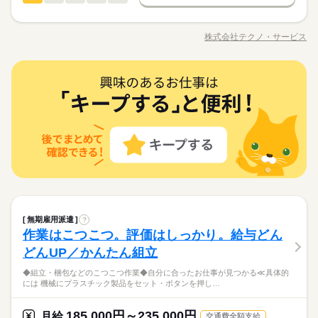
男性
女性
男女の割合
月給 185,000円～235,000円
給与
勤務時間
詳しい募集要項をすべて見る
履歴書不要
WEB選考完結
基本特徴
◆組立・梱包などのこつこつ作業 ◆自分に合ったお仕事が見つ
【給与備考】
08：30～17：30
かる ≪具体的には≫ ・機械にプラスチック製品をセット ・ボタ
無期派遣
未経験OK
新卒・第二
20代活躍
30代活躍
就業時間・曜日
◆時間外手当あり
株式会社テクノ・サービス
ひとりで
みんなで
仕事の仕方
※上記はシフトの一例となります。
職種/応募資格
お仕事の特徴
給与/時間/休日
ンを押して、機械を動かす ・加工された製品を、丁寧に箱にし
募集条件
◆昇給あり（年1回）
続きを読む
業務上必要がある場合や
残業なし
残10未満
残20未満
10時～出社
まう など、シンプルなものがたくさん。 どれもすぐに覚えられ
応募する
配属先の都合により、
大量募集
交通費
即日スタート
主婦・主夫
る内容です。 ご希望をお聞きし、 ぴったりなお仕事を一緒に見
続きを読む
しずか
にぎやか
16時前退社
土日祝休
職場の様子
時間帯が変更となる場合があります。
続きを読む
製造（組立・加工）
職種
つけます！ ＼未経験の方が活躍しています／ はじめての方が不
男性
女性
男女の割合
履歴書不要
WEB選考完結
勤務時間
その他
業界
安にならないよう、 しっかりと時間をとって研修を行います。
働き方・環境
◆組立・梱包などのこつこつ作業 ◆自分に合ったお仕事が見つ
就業時間・曜日
分からないことはすぐに聞ける 環境ですのでご安心ください。
08：30～17：30
応募資格
かる ≪具体的には≫ ・機械にプラスチック製品をセット ・ボタ
ブランクOK
産休・育休
社会保険制度
研修制度
残業なし
残10未満
残20未満
10時～出社
休日・休暇
ひとりで
みんなで
仕事の仕方
※上記はシフトの一例となります。
ンを押して、機械を動かす ・加工された製品を、丁寧に箱にし
＼履歴書・職務経歴書は必要なし／ ◆転職回数・ブランク・社
続きを読む
資格支援
禁煙・分煙
バイク自転車
車OK
業務上必要がある場合や
まう など、シンプルなものがたくさん。 どれもすぐに覚えられ
＜年間休日125日＞ ◆完全週休2日制（土日休み） ◆祝日 ◆年
16時前退社
土日祝休
会人経験不問 ◆正社員デビュー大歓迎 フリーター・離職中・主
配属先の都合により、
＼履歴書不要／相談のみもOK！事前見学で職場の雰囲気を見て
る内容です。 ご希望をお聞きし、 ぴったりなお仕事を一緒に見
続きを読む
末年始休暇 ※上記は一例です。配属先により 当社の所定休日
働き方・環境
ルーティン
英語不要
PC不要
電話なし
婦（夫）の方も活躍中です ≪こんな方にぴったり≫ ・正社員と
しずか
にぎやか
職場の様子
時間帯が変更となる場合があります。
「ここなら」と納得してから決められるので安心◎やりたいこ
つけます！ ＼未経験の方が活躍しています／ はじめての方が不
数と差がある場合は、 差分の調整を年末に行います。
して安定した働き方がしたい方 ・プラモデルや機械いじりが好
ブランクOK
産休・育休
社会保険制度
研修制度
その他
業界
となくても大丈夫。まずは肩の力を抜いてお話ししましょう。
安にならないよう、 しっかりと時間をとって研修を行います。
きな方 ・人見知りや話し下手な方も大丈夫です ※定年制度あり
続きを読む
分からないことはすぐに聞ける 環境ですのでご安心ください。
続きを読む
資格支援
禁煙・分煙
バイク自転車
車OK
応募資格
（満60歳）
休日・休暇
ルーティン
英語不要
PC不要
電話なし
＼履歴書・職務経歴書は必要なし／ ◆転職回数・ブランク・社
お仕事の特徴
月給 185,000円～235,000円
無期雇用派遣
給与
?
＜年間休日125日＞ ◆完全週休2日制（土日休み） ◆祝日 ◆年
会人経験不問 ◆正社員デビュー大歓迎 フリーター・離職中・主
詳しい募集要項をすべて見る
＼履歴書不要／相談のみもOK！事前見学で職場の雰囲気を見て
作業はこつこつ。評価はしっかり。給与どん
末年始休暇 ※上記は一例です。配属先により 当社の所定休日
基本特徴
婦（夫）の方も活躍中です ≪こんな方にぴったり≫ ・正社員と
【給与備考】
「ここなら」と納得してから決められるので安心◎やりたいこ
数と差がある場合は、 差分の調整を年末に行います。
して安定した働き方がしたい方 ・プラモデルや機械いじりが好
どんUP／かんたん組立
◆時間外手当あり
無期派遣
未経験OK
新卒・第二
20代活躍
30代活躍
となくても大丈夫。まずは肩の力を抜いてお話ししましょう。
きな方 ・人見知りや話し下手な方も大丈夫です ※定年制度あり
続きを読む
◆昇給あり（年1回）
応募する
続きを読む
◆組立・梱包などのこつこつ作業◆自分に合ったお仕事が見つかる≪具体的
募集条件
（満60歳）
には 機械にプラスチック製品をセット・ボタンを押し…
大量募集
交通費
即日スタート
主婦・主夫
続きを読む
月給 185,000円～235,000円
給与
勤務時間
詳しい募集要項をすべて見る
履歴書不要
WEB選考完結
185,000円～235,000円
月給
基本特徴
交通費全額支給