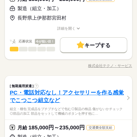
【給与備考】
08：30～17：30
無期派遣
未経験OK
新卒・第二
20代活躍
30代活躍
就業時間・曜日
◆時間外手当あり
製造（組立・加工）
※上記はシフトの一例となります。
募集条件
◆昇給あり（年1回）
業務上必要がある場合や
残業なし
残10未満
残20未満
10時～出社
応募する
長野県上伊那郡宮田村
配属先の都合により、
大量募集
交通費
即日スタート
主婦・主夫
16時前退社
土日祝休
時間帯が変更となる場合があります。
続きを読む
詳細を開く
履歴書不要
WEB選考完結
勤務時間
職種/応募資格
お仕事の特徴
給与/時間/休日
働き方・環境
就業時間・曜日
08：30～17：30
ブランクOK
産休・育休
社会保険制度
研修制度
応募状況
今が狙い目！
残業なし
残10未満
残20未満
10時～出社
休日・休暇
※上記はシフトの一例となります。
キープする
製造（組立・加工）
資格支援
禁煙・分煙
バイク自転車
車OK
職種
業務上必要がある場合や
男性
女性
＜年間休日125日＞ ◆完全週休2日制（土日休み） ◆祝日 ◆年
16時前退社
土日祝休
男女の割合
配属先の都合により、
末年始休暇 ※上記は一例です。配属先により 当社の所定休日
働き方・環境
◆組立・梱包などのこつこつ作業 ◆自分に合ったお仕事が見つ
ルーティン
英語不要
PC不要
電話なし
時間帯が変更となる場合があります。
数と差がある場合は、 差分の調整を年末に行います。
かる ≪具体的には≫ ・機械にプラスチック製品をセット ・ボタ
ブランクOK
産休・育休
社会保険制度
研修制度
株式会社テクノ・サービス
ひとりで
みんなで
仕事の仕方
職種/応募資格
お仕事の特徴
給与/時間/休日
ンを押して、機械を動かす ・加工された製品を、丁寧に箱にし
続きを読む
続きを読む
資格支援
禁煙・分煙
バイク自転車
車OK
まう など、シンプルなものがたくさん。 どれもすぐに覚えられ
休日・休暇
る内容です。 ご希望をお聞きし、 ぴったりなお仕事を一緒に見
続きを読む
しずか
にぎやか
職場の様子
ルーティン
英語不要
PC不要
電話なし
製造（組立・加工）
職種
つけます！ ＼未経験の方が活躍しています／ はじめての方が不
無期雇用派遣
?
男性
女性
＜年間休日125日＞ ◆完全週休2日制（土日休み） ◆祝日 ◆年
男女の割合
その他
業界
安にならないよう、 しっかりと時間をとって研修を行います。
PC・電話対応なし！アクセサリーを作る感覚
末年始休暇 ※上記は一例です。配属先により 当社の所定休日
◆組立・梱包などのこつこつ作業 ◆自分に合ったお仕事が見つ
分からないことはすぐに聞ける 環境ですのでご安心ください。
応募資格
数と差がある場合は、 差分の調整を年末に行います。
かる ≪具体的には≫ ・機械にプラスチック製品をセット ・ボタ
でこつこつ組立など
ひとりで
みんなで
仕事の仕方
ンを押して、機械を動かす ・加工された製品を、丁寧に箱にし
＼履歴書・職務経歴書は必要なし／ ◆転職回数・ブランク・社
続きを読む
続きを読む
組立・梱包 完成品をプチプチなどで包む◎製品の検品 傷がないかチェック
まう など、シンプルなものがたくさん。 どれもすぐに覚えられ
会人経験不問 ◆正社員デビュー大歓迎 フリーター・離職中・主
◎部品の加工 部品をセットして機械のボタンを押す他に…
＼履歴書不要／コツコツ経験値を貯めるようなシンプル作業。
る内容です。 ご希望をお聞きし、 ぴったりなお仕事を一緒に見
続きを読む
婦（夫）の方も活躍中です ≪こんな方にぴったり≫ ・正社員と
しずか
にぎやか
職場の様子
でも、その一つひとつを、私たちはしっかり評価＆お給料とし
つけます！ ＼未経験の方が活躍しています／ はじめての方が不
して安定した働き方がしたい方 ・プラモデルや機械いじりが好
その他
業界
て還元します。土日祝休みでメリハリをつけながら安定して働
安にならないよう、 しっかりと時間をとって研修を行います。
185,000円～235,000円
月給
きな方 ・人見知りや話し下手な方も大丈夫です ※定年制度あり
続きを読む
交通費全額支給
き続けることができますよ。
分からないことはすぐに聞ける 環境ですのでご安心ください。
応募資格
（満60歳）
製造（組立・加工）