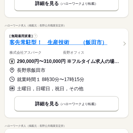
かな職場じゃないからこそ「黙々働きたい」や「見た目を気に
数と差がある場合は、 差分の調整を年末に行います。
基本特徴
詳細を見る
働きたい ※定年制度あり（満60歳）
（ハローワークより転載）
◆時間外手当あり
せず通勤したい」という女性が多数活躍中。転勤がないので地
続きを読む
◆昇給あり（年1回）
無期派遣
未経験OK
新卒・第二
20代活躍
30代活躍
元で働きたい方にもおすすめ◎
応募する
続きを読む
募集条件
月給 185,000円～235,000円
給与
ハローワーク求人（掲載元：長野公共職業安定所）
大量募集
交通費
即日スタート
主婦・主夫
勤務時間
続きを読む
詳しい募集要項をすべて見る
【給与備考】
08：30～17：30
履歴書不要
WEB選考完結
基本特徴
無期雇用派遣
?
◆時間外手当あり
※上記はシフトの一例となります。
客先常駐型！ 生産技術 （飯田市）
無期派遣
未経験OK
新卒・第二
20代活躍
30代活躍
就業時間・曜日
◆昇給あり（年1回）
業務上必要がある場合や
応募する
募集条件
配属先の都合により、
残業なし
残10未満
残20未満
10時～出社
株式会社アスパーク 長野オフィス
時間帯が変更となる場合があります。
大量募集
交通費
即日スタート
主婦・主夫
16時前退社
土日祝休
290,000円〜310,000円 ※フルタイム求人の場合は月額（換算額）、パート求人の場合は時間額を表示しています。
勤務時間
続きを読む
履歴書不要
WEB選考完結
働き方・環境
08：30～17：30
長野県飯田市
就業時間・曜日
休日・休暇
※上記はシフトの一例となります。
ブランクOK
産休・育休
社会保険制度
研修制度
残業なし
残10未満
残20未満
10時～出社
就業時間１ 8時30分〜17時15分
業務上必要がある場合や
＜年間休日125日＞ ◆完全週休2日制（土日休み） ◆祝日 ◆年
資格支援
禁煙・分煙
バイク自転車
車OK
配属先の都合により、
末年始休暇 ※上記は一例です。配属先により 当社の所定休日
16時前退社
土日祝休
土曜日，日曜日，祝日，その他
時間帯が変更となる場合があります。
数と差がある場合は、 差分の調整を年末に行います。
働き方・環境
ルーティン
英語不要
PC不要
電話なし
ブランクOK
産休・育休
社会保険制度
研修制度
続きを読む
詳細を見る
（ハローワークより転載）
休日・休暇
資格支援
禁煙・分煙
バイク自転車
車OK
＜年間休日125日＞ ◆完全週休2日制（土日休み） ◆祝日 ◆年
ルーティン
英語不要
PC不要
電話なし
末年始休暇 ※上記は一例です。配属先により 当社の所定休日
ハローワーク求人（掲載元：長野公共職業安定所）
数と差がある場合は、 差分の調整を年末に行います。