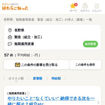
0
キープ
ログイン
メニュー
長野県、無期雇用派遣、製造（組立・加工）の求人（募集）一覧
長野県
製造（組立・加工）
無期雇用派遣
条件変更
57
( 平均時給：-円 )
件
この条件の
新着を受け取る
この条件を保存
オススメ順
新着順
時給順
無期雇用派遣
?
やりたいこと"なくていい" 納得できる次を一
緒に探そ？組立etc