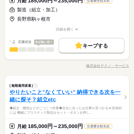
185,000円～235,000円
月給
きな方 ・人見知りや話し下手な方も大丈夫です ※定年制度あり
続きを読む
交通費全額支給
ブランクOK
産休・育休
社会保険制度
研修制度
き続けることができますよ。
分からないことはすぐに聞ける 環境ですのでご安心ください。
続きを読む
応募資格
（満60歳）
製造（組立・加工）
休日・休暇
資格支援
禁煙・分煙
バイク自転車
車OK
＼履歴書・職務経歴書は必要なし／ ◆転職回数・ブランク・社
月給 185,000円～235,000円
給与
＜年間休日125日＞ ◆完全週休2日制（土日休み） ◆祝日 ◆年
長野県駒ヶ根市
ルーティン
英語不要
PC不要
電話なし
会人経験不問 ◆正社員デビュー大歓迎 フリーター・離職中・主
詳しい募集要項をすべて見る
お仕事の特徴
＼履歴書不要／コツコツ経験値を貯めるようなシンプル作業。
末年始休暇 ※上記は一例です。配属先により 当社の所定休日
婦（夫）の方も活躍中です ≪こんな方にぴったり≫ ・正社員と
【給与備考】
でも、その一つひとつを、私たちはしっかり評価＆お給料とし
数と差がある場合は、 差分の調整を年末に行います。
基本特徴
詳細を開く
して安定した働き方がしたい方 ・プラモデルや機械いじりが好
◆時間外手当あり
て還元します。土日祝休みでメリハリをつけながら安定して働
職種/応募資格
お仕事の特徴
給与/時間/休日
きな方 ・人見知りや話し下手な方も大丈夫です ※定年制度あり
続きを読む
◆昇給あり（年1回）
無期派遣
未経験OK
新卒・第二
20代活躍
30代活躍
き続けることができますよ。
応募する
続きを読む
（満60歳）
応募状況
今が狙い目！
キープする
募集条件
製造（組立・加工）
職種
男性
女性
男女の割合
月給 185,000円～235,000円
給与
大量募集
交通費
即日スタート
主婦・主夫
勤務時間
続きを読む
詳しい募集要項をすべて見る
◆こつこつ系のシンプル作業 ◆もくもくメインのルーティンワ
【給与備考】
08：30～17：30
履歴書不要
WEB選考完結
基本特徴
ーク ＼自分に合ったお仕事が見つかります！たとえば…／ ◎組
◆時間外手当あり
株式会社テクノ・サービス
ひとりで
みんなで
仕事の仕方
※上記はシフトの一例となります。
職種/応募資格
お仕事の特徴
給与/時間/休日
立・梱包 →完成品をプチプチなどで包む ◎製品の検品 →傷
無期派遣
未経験OK
新卒・第二
20代活躍
30代活躍
就業時間・曜日
◆昇給あり（年1回）
続きを読む
業務上必要がある場合や
がないかチェック ◎部品の加工 →部品をセットして機械のボ
応募する
募集条件
配属先の都合により、
残業なし
残10未満
残20未満
10時～出社
タンを押す 他にも… ・座って出来る商品の仕分け ・手のひらサ
続きを読む
しずか
にぎやか
職場の様子
時間帯が変更となる場合があります。
大量募集
製造（組立・加工）
交通費
即日スタート
主婦・主夫
職種
イズの部品の梱包 ・こつこつネジを回す などなど、たくさん。
無期雇用派遣
?
男性
女性
男女の割合
16時前退社
土日祝休
勤務時間
その他
業界
続きを読む
あなたに合う職場を一緒に探します！
やりたいこと"なくていい" 納得できる次を一
◆こつこつ系のシンプル作業 ◆もくもくメインのルーティンワ
履歴書不要
WEB選考完結
働き方・環境
08：30～17：30
応募資格
ーク ＼自分に合ったお仕事が見つかります！たとえば…／ ◎組
就業時間・曜日
緒に探そ？組立etc
休日・休暇
ひとりで
みんなで
仕事の仕方
※上記はシフトの一例となります。
立・梱包 →完成品をプチプチなどで包む ◎製品の検品 →傷
ブランクOK
産休・育休
社会保険制度
研修制度
＼履歴書・職務経歴書は必要なし／ ◆転職回数・ブランク・社
残業なし
残10未満
残20未満
10時～出社
続きを読む
業務上必要がある場合や
◆組立・梱包などのこつこつ作業◆自分に合ったお仕事が見つかる≪具体的
がないかチェック ◎部品の加工 →部品をセットして機械のボ
＜年間休日125日＞ ◆完全週休2日制（土日休み） ◆祝日 ◆年
会人経験不問 ◆正社員デビュー大歓迎 フリーター・離職中・主
資格支援
禁煙・分煙
バイク自転車
車OK
には 機械にプラスチック製品をセット・ボタンを押し…
配属先の都合により、
＼未経験OK／「細かい作業が、わりと好きかも」応募の理由
タンを押す 他にも… ・座って出来る商品の仕分け ・手のひらサ
続きを読む
末年始休暇 ※上記は一例です。配属先により 当社の所定休日
16時前退社
土日祝休
婦（夫）の方も活躍中です ≪こんな方にぴったり≫ ・正社員と
しずか
にぎやか
職場の様子
時間帯が変更となる場合があります。
は、それで十分。一人でもくもく、細かい作業に集中する時間
イズの部品の梱包 ・こつこつネジを回す などなど、たくさん。
数と差がある場合は、 差分の調整を年末に行います。
働き方・環境
ルーティン
英語不要
PC不要
電話なし
して安定した働き方がしたい方 ・プラモデルや機械いじりが好
その他
業界
が好きな方にピッタリ。特別なスキルや経験はいりません。
あなたに合う職場を一緒に探します！
185,000円～235,000円
月給
きな方 ・人見知りや話し下手な方も大丈夫です ※定年制度あり
続きを読む
交通費全額支給
ブランクOK
産休・育休
社会保険制度
研修制度
続きを読む
応募資格
（満60歳）