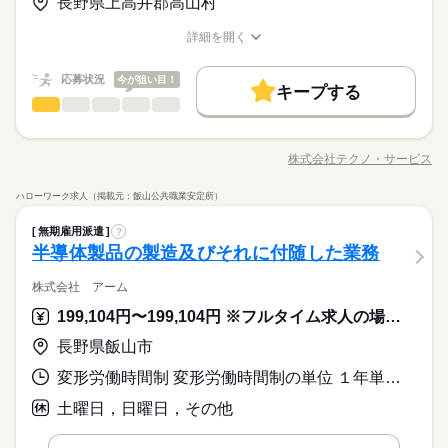
長野県上高井郡高山村
ルーティン
英語不要
PC不要
電話なし
会人経験不問 ◆正社員デビュー大歓迎 フリーター・離職中・主
詳しい募集要項をすべて見る
＼未経験OK／「細かい作業が、わりと好きかも」応募の理由
末年始休暇 ※上記は一例です。配属先により 当社の所定休日
基本特徴
婦（夫）の方も活躍中です ≪こんな方にぴったり≫ ・正社員と
【給与備考】
は、それで十分。一人でもくもく、細かい作業に集中する時間
数と差がある場合は、 差分の調整を年末に行います。
詳細を開く
して安定した働き方がしたい方 ・プラモデルや機械いじりが好
◆時間外手当あり
無期派遣
未経験OK
新卒・第二
20代活躍
30代活躍
が好きな方にピッタリ。特別なスキルや経験はいりません。
職種/応募資格
お仕事の特徴
給与/時間/休日
きな方 ・人見知りや話し下手な方も大丈夫です ※定年制度あり
続きを読む
◆昇給あり（年1回）
応募する
続きを読む
募集条件
（満60歳）
応募状況
今が狙い目！
キープする
大量募集
交通費
即日スタート
主婦・主夫
続きを読む
製造（組立・加工）
職種
男性
女性
男女の割合
月給 185,000円～235,000円
給与
勤務時間
詳しい募集要項をすべて見る
履歴書不要
WEB選考完結
基本特徴
＼モノづくり業界でのお仕事／ 仕分けや梱包、包装といった か
【給与備考】
08：30～17：30
んたんなお仕事などが中心。 （そのほか、組立や加工などもあ
無期派遣
未経験OK
新卒・第二
20代活躍
30代活躍
就業時間・曜日
◆時間外手当あり
株式会社テクノ・サービス
ひとりで
みんなで
仕事の仕方
※上記はシフトの一例となります。
職種/応募資格
お仕事の特徴
給与/時間/休日
ります！） 覚えやすいルーティンワークばかりなので 未経験の
募集条件
◆昇給あり（年1回）
続きを読む
業務上必要がある場合や
残業なし
残10未満
残20未満
10時～出社
方もすぐに慣れていきますよ♪ ▼具体的にはこんな感じ！ ・部
応募する
ハローワーク求人（掲載元：飯山公共職業安定所）
配属先の都合により、
大量募集
交通費
即日スタート
主婦・主夫
品を機械にセットしてボタン操作する ・製品に不備がないか目
続きを読む
しずか
にぎやか
16時前退社
土日祝休
職場の様子
時間帯が変更となる場合があります。
続きを読む
製造（組立・加工）
職種
視でチェックする ・製品を仕分けたり、丁寧に包装する など、
男性
女性
男女の割合
履歴書不要
WEB選考完結
無期雇用派遣
?
勤務時間
その他
業界
いろ～んな種類のお仕事があるので きっとあなたに合った職種
働き方・環境
＼モノづくり業界でのお仕事／ 仕分けや梱包、包装といった か
半導体製品の製造及びそれに付随した業務
就業時間・曜日
が見つかるはず！ じっくりお話して一緒に ピッタリの配属先を
08：30～17：30
応募資格
んたんなお仕事などが中心。 （そのほか、組立や加工などもあ
ブランクOK
産休・育休
社会保険制度
研修制度
残業なし
残10未満
残20未満
10時～出社
休日・休暇
探していきましょう。
ひとりで
みんなで
仕事の仕方
※上記はシフトの一例となります。
ります！） 覚えやすいルーティンワークばかりなので 未経験の
株式会社 アーム
＜工場でのお仕事が未経験の方も大歓迎！＞ ▼こんな方にピッ
続きを読む
資格支援
禁煙・分煙
バイク自転車
車OK
業務上必要がある場合や
方もすぐに慣れていきますよ♪ ▼具体的にはこんな感じ！ ・部
＜年間休日125日＞ ◆完全週休2日制（土日休み） ◆祝日 ◆年
16時前退社
土日祝休
タリ ・自然体の自分で働きたい ・正社員になって安定したい ・
199,104円〜199,104円 ※フルタイム求人の場合は月額（換算額）、パート求人の場合は時間額を表示しています。
配属先の都合により、
3割以上が10～30代の女性！テクノ・サービスのお仕事は、華や
品を機械にセットしてボタン操作する ・製品に不備がないか目
続きを読む
末年始休暇 ※上記は一例です。配属先により 当社の所定休日
働き方・環境
ルーティン
英語不要
PC不要
電話なし
モクモク作業に興味がある ・デスクワークより 体を動かして
しずか
にぎやか
職場の様子
時間帯が変更となる場合があります。
かな職場じゃないからこそ「黙々働きたい」や「見た目を気に
視でチェックする ・製品を仕分けたり、丁寧に包装する など、
数と差がある場合は、 差分の調整を年末に行います。
働きたい ※定年制度あり（満60歳）
長野県飯山市
ブランクOK
産休・育休
社会保険制度
研修制度
その他
業界
せず通勤したい」という女性が多数活躍中。転勤がないので地
いろ～んな種類のお仕事があるので きっとあなたに合った職種
続きを読む
元で働きたい方にもおすすめ◎
が見つかるはず！ じっくりお話して一緒に ピッタリの配属先を
続きを読む
資格支援
禁煙・分煙
バイク自転車
車OK
変形労働時間制 変形労働時間制の単位 １年単位 就業時間１ 8時30分〜17時15分 就業時間２ 15時10分〜23時55分 就業時間３ 23時50分〜8時35分
応募資格
休日・休暇
探していきましょう。
ルーティン
英語不要
PC不要
電話なし
＜工場でのお仕事が未経験の方も大歓迎！＞ ▼こんな方にピッ
土曜日，日曜日，その他
月給 185,000円～235,000円
給与
＜年間休日125日＞ ◆完全週休2日制（土日休み） ◆祝日 ◆年
タリ ・自然体の自分で働きたい ・正社員になって安定したい ・
詳しい募集要項をすべて見る
お仕事の特徴
3割以上が10～30代の女性！テクノ・サービスのお仕事は、華や
末年始休暇 ※上記は一例です。配属先により 当社の所定休日
モクモク作業に興味がある ・デスクワークより 体を動かして
【給与備考】