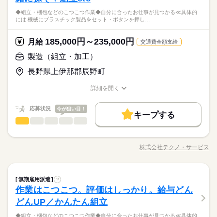
◆組立・梱包などのこつこつ作業◆自分に合ったお仕事が見つかる≪具体的
には 機械にプラスチック製品をセット・ボタンを押し…
185,000円～235,000円
月給
交通費全額支給
製造（組立・加工）
長野県上伊那郡辰野町
詳細を開く
職種/応募資格
お仕事の特徴
給与/時間/休日
応募状況
今が狙い目！
キープする
製造（組立・加工）
職種
男性
女性
男女の割合
◆組立・梱包などのこつこつ作業 ◆自分に合ったお仕事が見つ
かる ≪具体的には≫ ・機械にプラスチック製品をセット ・ボタ
株式会社テクノ・サービス
ひとりで
みんなで
仕事の仕方
職種/応募資格
お仕事の特徴
給与/時間/休日
ンを押して、機械を動かす ・加工された製品を、丁寧に箱にし
続きを読む
まう など、シンプルなものがたくさん。 どれもすぐに覚えられ
る内容です。 ご希望をお聞きし、 ぴったりなお仕事を一緒に見
続きを読む
しずか
にぎやか
職場の様子
製造（組立・加工）
職種
つけます！ ＼未経験の方が活躍しています／ はじめての方が不
無期雇用派遣
?
男性
女性
男女の割合
その他
業界
安にならないよう、 しっかりと時間をとって研修を行います。
作業はこつこつ。評価はしっかり。給与どん
◆組立・梱包などのこつこつ作業 ◆自分に合ったお仕事が見つ
分からないことはすぐに聞ける 環境ですのでご安心ください。
応募資格
かる ≪具体的には≫ ・機械にプラスチック製品をセット ・ボタ
どんUP／かんたん組立
ひとりで
みんなで
仕事の仕方
ンを押して、機械を動かす ・加工された製品を、丁寧に箱にし
＼履歴書・職務経歴書は必要なし／ ◆転職回数・ブランク・社
続きを読む
◆組立・梱包などのこつこつ作業◆自分に合ったお仕事が見つかる≪具体的
まう など、シンプルなものがたくさん。 どれもすぐに覚えられ