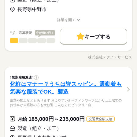
＼履歴書・職務経歴書は必要なし／ ◆転職回数・ブランク・社
月給 185,000円～235,000円
給与
長野県中野市
会人経験不問 ◆正社員デビュー大歓迎 フリーター・離職中・主
詳しい募集要項をすべて見る
お仕事の特徴
＼履歴書不要／コツコツ経験値を貯めるようなシンプル作業。
婦（夫）の方も活躍中です ≪こんな方にぴったり≫ ・正社員と
【給与備考】
でも、その一つひとつを、私たちはしっかり評価＆お給料とし
基本特徴
詳細を開く
して安定した働き方がしたい方 ・プラモデルや機械いじりが好
◆時間外手当あり
て還元します。土日祝休みでメリハリをつけながら安定して働
職種/応募資格
お仕事の特徴
給与/時間/休日
きな方 ・人見知りや話し下手な方も大丈夫です ※定年制度あり
続きを読む
◆昇給あり（年1回）
無期派遣
未経験OK
新卒・第二
20代活躍
30代活躍
き続けることができますよ。
応募する
（満60歳）
応募状況
今が狙い目！
キープする
募集条件
製造（組立・加工）
職種
男性
女性
男女の割合
月給 185,000円～235,000円
給与
大量募集
交通費
即日スタート
主婦・主夫
勤務時間
続きを読む
詳しい募集要項をすべて見る
◆こつこつ系のシンプル作業 ◆もくもくメインのルーティンワ
【給与備考】
08：30～17：30
履歴書不要
WEB選考完結
基本特徴
ーク ＼自分に合ったお仕事が見つかります！たとえば…／ ◎組
◆時間外手当あり
株式会社テクノ・サービス
ひとりで
みんなで
仕事の仕方
※上記はシフトの一例となります。
職種/応募資格
お仕事の特徴
給与/時間/休日
立・梱包 →完成品をプチプチなどで包む ◎製品の検品 →傷
無期派遣
未経験OK
新卒・第二
20代活躍
30代活躍
就業時間・曜日
◆昇給あり（年1回）
続きを読む
業務上必要がある場合や
がないかチェック ◎部品の加工 →部品をセットして機械のボ
応募する
募集条件
配属先の都合により、
残業なし
残10未満
残20未満
10時～出社
タンを押す 他にも… ・座って出来る商品の仕分け ・手のひらサ
続きを読む
しずか
にぎやか
職場の様子
時間帯が変更となる場合があります。
大量募集
製造（組立・加工）
交通費
即日スタート
主婦・主夫
職種
イズの部品の梱包 ・こつこつネジを回す などなど、たくさん。
無期雇用派遣
?
男性
女性
男女の割合
16時前退社
土日祝休
勤務時間
その他
業界
続きを読む
あなたに合う職場を一緒に探します！
化粧はマナー？うちは皆スッピン。通勤着も
◆こつこつ系のシンプル作業 ◆もくもくメインのルーティンワ
履歴書不要
WEB選考完結
働き方・環境
08：30～17：30
応募資格
ーク ＼自分に合ったお仕事が見つかります！たとえば…／ ◎組
就業時間・曜日
気楽な服装でOK。製造
休日・休暇
ひとりで
みんなで
仕事の仕方
※上記はシフトの一例となります。
立・梱包 →完成品をプチプチなどで包む ◎製品の検品 →傷
ブランクOK
産休・育休
社会保険制度
研修制度
＼履歴書・職務経歴書は必要なし／ ◆転職回数・ブランク・社
残業なし
残10未満
残20未満
10時～出社
続きを読む
業務上必要がある場合や
組立や加工などもあります 覚えやすいルーティンワークばかり…工場での
がないかチェック ◎部品の加工 →部品をセットして機械のボ
＜年間休日125日＞ ◆完全週休2日制（土日休み） ◆祝日 ◆年
会人経験不問 ◆正社員デビュー大歓迎 フリーター・離職中・主
資格支援
禁煙・分煙
バイク自転車
車OK
お仕事が未経験の方も大歓迎 こんな方にピッタリ・自…
配属先の都合により、
＼未経験OK／「細かい作業が、わりと好きかも」応募の理由
タンを押す 他にも… ・座って出来る商品の仕分け ・手のひらサ
続きを読む
末年始休暇 ※上記は一例です。配属先により 当社の所定休日
16時前退社
土日祝休
婦（夫）の方も活躍中です ≪こんな方にぴったり≫ ・正社員と
しずか
にぎやか
職場の様子
時間帯が変更となる場合があります。
は、それで十分。一人でもくもく、細かい作業に集中する時間
イズの部品の梱包 ・こつこつネジを回す などなど、たくさん。
数と差がある場合は、 差分の調整を年末に行います。
働き方・環境
ルーティン
英語不要
PC不要
電話なし
して安定した働き方がしたい方 ・プラモデルや機械いじりが好
その他
業界
が好きな方にピッタリ。特別なスキルや経験はいりません。
あなたに合う職場を一緒に探します！
185,000円～235,000円
月給
きな方 ・人見知りや話し下手な方も大丈夫です ※定年制度あり
続きを読む
交通費全額支給
ブランクOK
産休・育休
社会保険制度
研修制度
続きを読む
応募資格
（満60歳）
製造（組立・加工）
休日・休暇
資格支援
禁煙・分煙
バイク自転車
車OK
＼履歴書・職務経歴書は必要なし／ ◆転職回数・ブランク・社
お仕事の特徴
月給 185,000円～235,000円
給与
＜年間休日125日＞ ◆完全週休2日制（土日休み） ◆祝日 ◆年