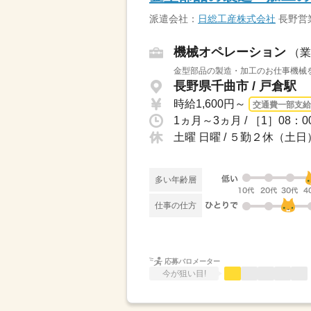
派遣会社：
日総工産株式会社
長野営
機械オペレーション
（業
金型部品の製造・加工のお仕事機械を
長野県千曲市 / 戸倉駅
時給1,600円～
交通費一部支給
1ヵ月～3ヵ月 / ［1］08：0
土曜 日曜 / ５勤２休（土日
多い年齢層
仕事の仕方
応募バロメーター
今が狙い目!