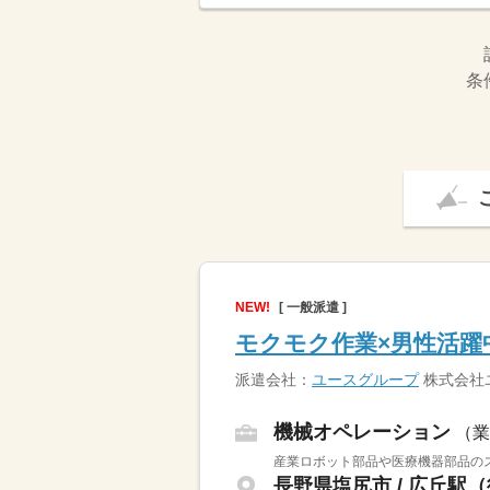
条
NEW!
[ 一般派遣 ]
モクモク作業×男性活躍
派遣会社：
ユースグループ
株式会社
機械オペレーション
（業
産業ロボット部品や医療機器部品のス
長野県塩尻市 / 広丘駅（