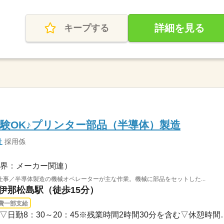
詳細を見る
キープする
験OK♪プリンター部品（半導体）製造
社
採用係
界：メーカー関連）
事／半導体製造の機械オペレーターが主な作業。機械に部品をセットした...
 伊那松島駅（徒歩15分）
費一部支給
長期 / 2交替（一ヶ月交替）▽日勤8：30