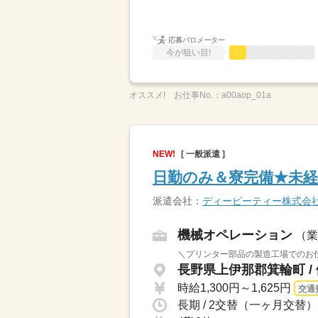
応募バロメーター
今が狙い目!
オススメ!
お仕事No.：
a00aop_01a
NEW!
[ 一般派遣 ]
日勤のみ＆寮完備★未経
派遣会社：
ディーピーティー株式会
機械オペレーション
（業
＼プリンター部品の製造工場でのお仕
長野県上伊那郡箕輪町 /
時給1,300円～1,625円
交通