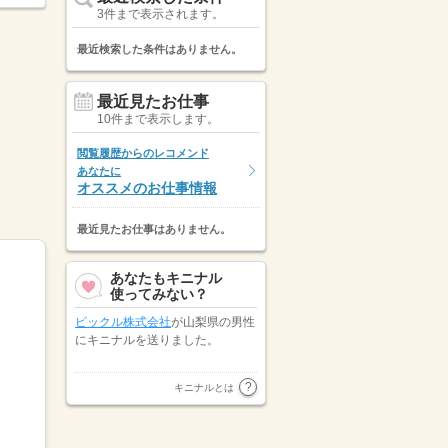
3件まで表示されます。
最近検索した条件はありません。
最近見たお仕事
10件まで表示します。
閲覧履歴からのレコメンド
あなたに
オススメのお仕事情報
最近見たお仕事はありません。
あなたもキニナル
使ってみない？
ピックル株式会社
が山梨県の男性
にキニナルを送りました。
山梨県の男性が
株式会社キャリア
キニナルとは
スタッフィング
にキニナルを送り
ました。