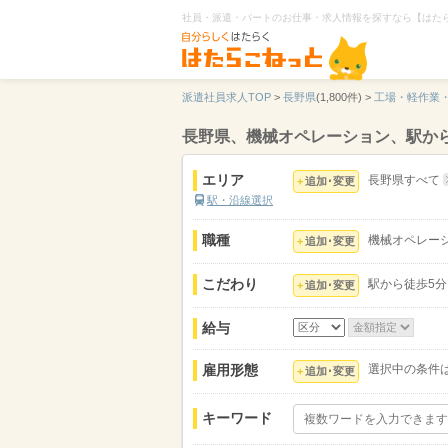
社員・派遣・パートのお仕事・求人情報を探すなら【はた
派遣社員求人TOP
>
長野県
(1,800件) >
工場・軽作業
長野県、機械オペレーション、駅か
エリア
長野県すべて
追加･変更
駅・沿線選択
職種
機械オペレー
追加･変更
こだわり
駅から徒歩5
追加･変更
給与
雇用形態
選択中の条件
追加･変更
キーワード