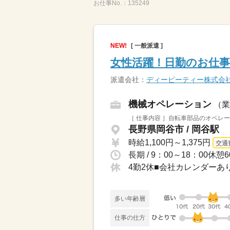
お仕事No.：
135249
NEW!
[ 一般派遣 ]
女性活躍！日勤のお仕事
派遣会社：
ディーピーティー株式会
機械オペレーション
（業
［ 仕事内容 ］自転車部品のオペレ
長野県岡谷市 / 岡谷駅
時給1,100円～1,375円
交通
長期 / 9：00～18：00
4勤2休■会社カレンダーあ
多い年齢層
仕事の仕方