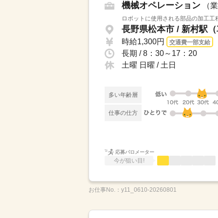
機械オペレーション
（業
ロボットに使用される部品の加工工程
長野県松本市 / 新村駅
時給1,300円
交通費一部支給
長期 / 8：30～17：20
土曜 日曜 / 土日
多い年齢層
仕事の仕方
応募バロメーター
今が狙い目!
お仕事No.：
y11_0610-20260801