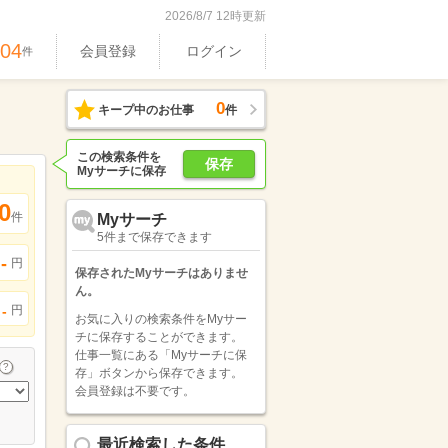
2026/8/7 12時更新
604
会員登録
ログイン
件
0
キープ中のお仕事
件
この検索条件を
保存
Myサーチに保存
0
件
Myサーチ
5件まで保存できます
-
円
保存されたMyサーチはありませ
ん。
円
-
お気に入りの検索条件をMyサー
チに保存することができます。
仕事一覧にある「Myサーチに保
存」ボタンから保存できます。
会員登録は不要です。
最近検索した条件