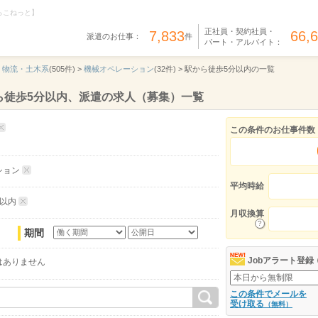
らこねっと】
正社員・契約社員・
7,833
66,
派遣のお仕事：
件
パート・アルバイト：
・物流・土木系
(505件) >
機械オペレーション
(32件) >
駅から徒歩5分以内の一覧
ら徒歩5分以内、派遣の求人（募集）一覧
この条件のお仕事件数
ション
平均時給
分以内
月収換算
期間
Jobアラート登録
はありません
この条件でメールを
受け取る
（無料）