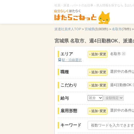
社員・派遣・パートのお仕事・求人情報を探すなら【はた
派遣社員求人TOP
>
宮城県
(3,003件) >
名取市
(78件) >
宮城県 名取市、週4日勤務OK、派
エリア
名取市
追加･変更
駅・沿線選択
職種
選択中の条件
追加･変更
こだわり
週4日勤務OK
追加･変更
給与
雇用形態
選択中の条件
追加･変更
キーワード