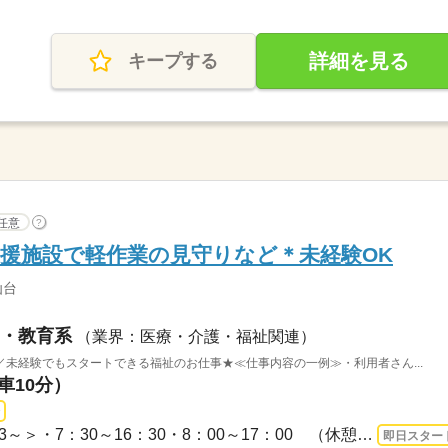
詳細を見る
キープする
任意
?
援施設で軽作業の見守りなど＊未経験OK
仙台
・教育系
（業界：医療・介護・福祉関連）
未経験でもスタートできる福祉のお仕事★≪仕事内容の一例≫・利用者さん...
車10分）
長期 即日〜 / ＜シフト制/週3～＞・7：30～16：30・8：00～17：00 （休憩1h、残業な...
即日スター