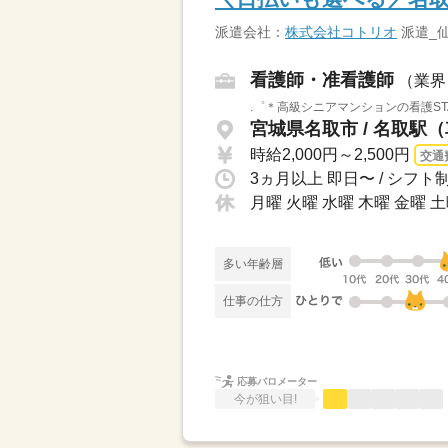
派遣会社：
株式会社コトリオ
派遣_
看護師・准看護師
（業界
.゜＊高級シニアマンションの看護ST
宮城県名取市 / 名取駅（
時給2,000円～2,500円
交通
月曜 火曜 水曜 木曜 金曜 
多い年齢層
仕事の仕方
応募バロメーター
今が狙い目!