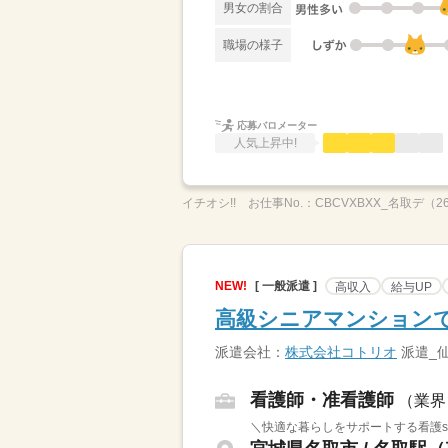
男女の割合
職場の様子
応募バロメーター
人気上昇中!
イチオシ!!
お仕事No.：
CBCVXBXX_名取デ（2
NEW!
[ 一般派遣 ]
高収入
給与UP
高級シニアマンションで
派遣会社：
株式会社コトリオ
派遣_
看護師・准看護師
（業界
＼快適な暮らしをサポートする看護st