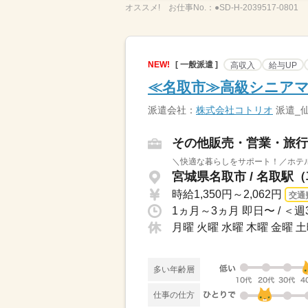
オススメ!
お仕事No.：
●SD-H-2039517-0801
NEW!
[ 一般派遣 ]
高収入
給与UP
≪名取市≫高級シニアマ
派遣会社：
株式会社コトリオ
派遣_
その他販売・営業・旅行
＼快適な暮らしをサポート！／ホテル
宮城県名取市 / 名取駅（
時給1,350円～2,062円
交通
月曜 火曜 水曜 木曜 金曜 
多い年齢層
仕事の仕方