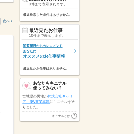
3件まで表示されます。
最近検索した条件はありません。
次へ
最近見たお仕事
10件まで表示します。
閲覧履歴からのレコメンド
あなたに
オススメのお仕事情報
最近見たお仕事はありません。
あなたもキニナル
使ってみない？
宮城県の男性が
株式会社キャリ
ア SW事業本部
にキニナルを送
りました。
.
北海道の女性が
キャリアリンク株
キニナルとは
式会社（東証プライム市場）
にキ
ニナルを送りました。