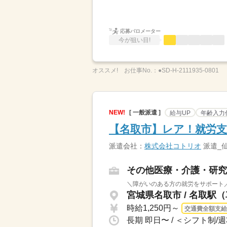
応募バロメーター
今が狙い目!
オススメ!
お仕事No.：
●SD-H-2111935-0801
NEW!
[ 一般派遣 ]
給与UP
年齢入力
【名取市】レア！就労支
派遣会社：
株式会社コトリオ
派遣_
その他医療・介護・研究
＼障がいのある方の就労をサポート／
宮城県名取市 / 名取駅（
時給1,250円～
交通費全額支給