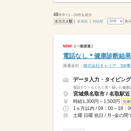
48
件中 / 1～20件を表示
表
オススメ順
新着順
時給順
NEW!
[ 一般派遣 ]
電話なし＊健康診断結果の
派遣会社：
株式会社キャリア SW
データ入力・タイピング
電話ナシ！もくもく系！届いた健康診
宮城県名取市 / 名取駅近
時給1,300円～1,500円
交通
1ヵ月以内 / 09：00～18
土曜 日曜 祝日 / 月~金の