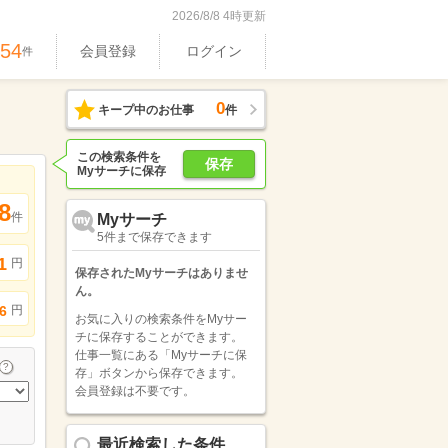
2026/8/8 4時更新
754
会員登録
ログイン
件
0
キープ中のお仕事
件
この検索条件を
保存
Myサーチに保存
8
件
Myサーチ
5件まで保存できます
1
円
保存されたMyサーチはありませ
ん。
円
6
お気に入りの検索条件をMyサー
チに保存することができます。
仕事一覧にある「Myサーチに保
存」ボタンから保存できます。
会員登録は不要です。
最近検索した条件