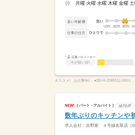
月曜 火曜 水曜 木曜 金曜 土
多い年齢層
仕事の仕方
応募バロメーター
今が狙い目!
オススメ!
お仕事No.：
●SD-H-2095511-0801
NEW!
[ パート・アルバイト ]
給与UP
数年ぶりのキッチンや
求人会社：吉野家 ４号線名取店［04