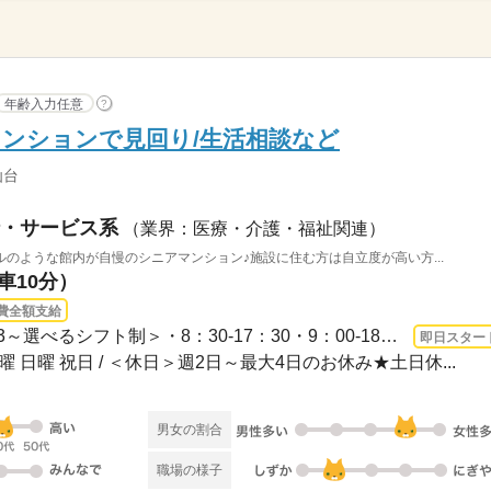
年齢入力任意
?
ンションで見回り/生活相談など
仙台
・サービス系
（業界：医療・介護・福祉関連）
のような館内が自慢のシニアマンション♪施設に住む方は自立度が高い方...
車10分）
費全額支給
1ヵ月～3ヵ月 即日〜 / ＜週3～選べるシフト制＞・8：30-17：30・9：00-18：00・17：0...
即日スター
土曜 日曜 祝日 / ＜休日＞週2日～最大4日のお休み★土日休...
男女の割合
職場の様子