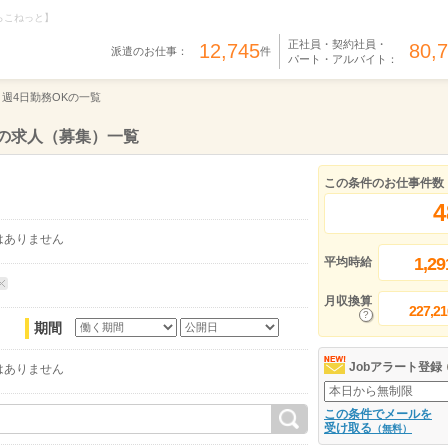
らこねっと】
正社員・契約社員・
12,745
80,
派遣のお仕事：
件
パート・アルバイト：
週4日勤務OKの一覧
遣の求人（募集）一覧
この条件のお仕事件数
4
はありません
1,29
平均時給
月収換算
227,21
期間
Jobアラート登録
はありません
この条件でメールを
受け取る
（無料）