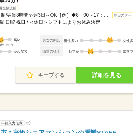
車10分）
費全額支給
3ヵ月以上 即日〜 / ≪シフト制/実働8時間≫週3日～OK［例］◆8：00～17：00◆9：00～18：...
即日スター
土曜 日曜 祝日 / ＜休日＞シフトによりお休み決定
男女の割合
職場の様子
詳細を見る
キープする
年齢入力任意
?
市＊高級シニアマンションの看護STAFF