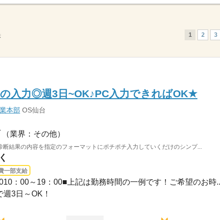
1
2
3
示
入力◎週3日~OK♪PC入力できればOK★
事業本部
OS仙台
（業界：その他）
断結果の内容を指定のフォーマットにポチポチ入力していくだけのシンプ...
く
費一部支給
：0010：00～19：00■上記は勤務時間の一例です！ご希望のお時..
間で週3日～OK！