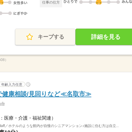
仕事の仕方
詳細を見る
キープする
608）
年齢入力任意
?
健康相談/見回りなど≪名取市≫
仙台
：医療・介護・福祉関連）
aff／ホテルのような館内が自慢のシニアマンション♪施設に住む方は自立...