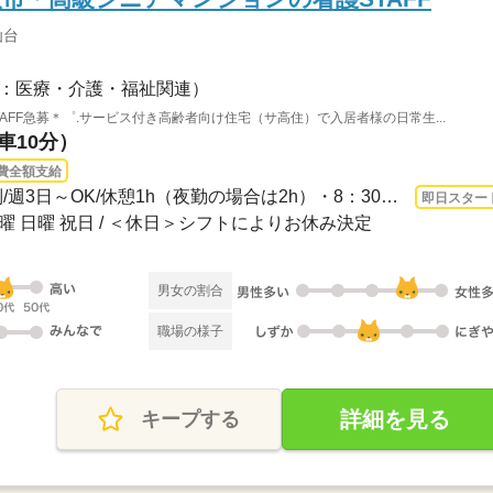
仙台
：医療・介護・福祉関連）
AFF急募＊゜.サービス付き高齢者向け住宅（サ高住）で入居者様の日常生...
車10分）
費全額支給
3ヵ月以上 即日〜 / シフト制/週3日～OK/休憩1h（夜勤の場合は2h）・8：30～17：30・9...
即日スター
土曜 日曜 祝日 / ＜休日＞シフトによりお休み決定
男女の割合
職場の様子
詳細を見る
キープする