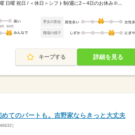
曜 日曜 祝日 / ＜休日＞シフト制/週に2～4日のお休み※...
男女の割合
職場の様子
詳細を見る
キープする
初めてのパートも。吉野家ならきっと大丈夫
6632］