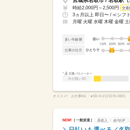
宮城県名取市 / 名取駅（
時給2,000円～2,500円
交通
月曜 火曜 水曜 木曜 金曜 
多い年齢層
仕事の仕方
応募バロメーター
今が狙い目!
オススメ!
お仕事No.：
●SD-H-2115235-0801
NEW!
[ 一般派遣 ]
高収入
給与UP
＼日払いも選べる／名取