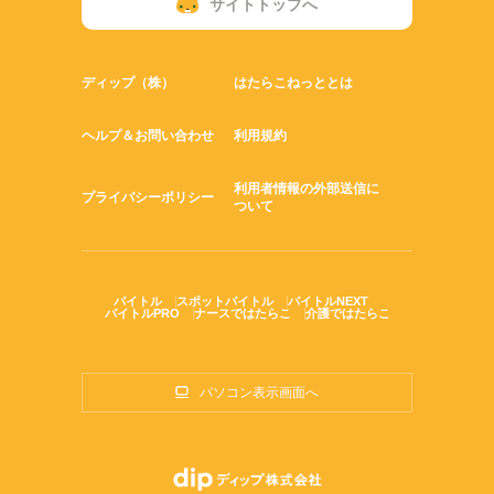
サイトトップへ
ディップ（株）
はたらこねっととは
ヘルプ＆お問い合わせ
利用規約
利用者情報の外部送信に
プライバシーポリシー
ついて
バイトル
スポットバイトル
バイトルNEXT
バイトルPRO
ナースではたらこ
介護ではたらこ
パソコン表示画面へ