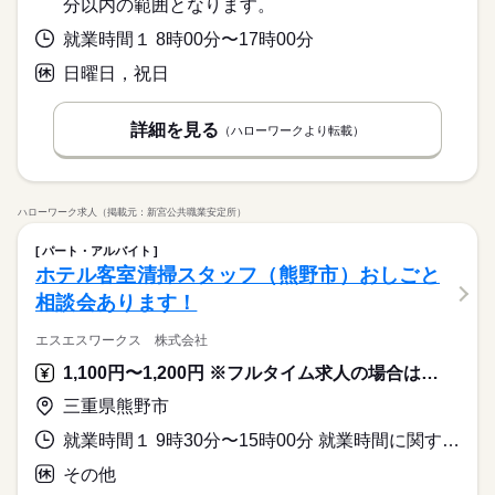
イトを探している ・食事補助があると助かる ・ひま疲れはニガ
続きを読む
て… となかなか落ち着かないですよね。 そんなときは、 少し落
分以内の範囲となります。
未経験OK
20代活躍
30代活躍
40代活躍
50代活躍
応募資格
テ
ち着いてから、 お昼ごろに出勤！ 週2日・1日2h～組めるので、
就業時間１ 8時00分〜17時00分
60代歓迎
正社員登用
お迎えの時間にも間に合います☆ 「子どもの発表会の日は そっ
■未経験活躍中 ■学生・フリーター・主婦（夫）さん活躍中！ ■
ちを優先したい…！」 というのも、もちろんOK！ シフトは自
続きを読む
時給 1,180円～1,475円
給与
高校生以上 ※高校生は21時までの勤務 ※校則でアルバイトに許
日曜日，祝日
募集条件
詳しい募集要項をすべて見る
続きを読む
己申告制。 家庭と両立して、 楽しく働いてくださいね♪ 【服装
可が必要な際は、 学校にご相談の上、ご応募ください。 【す
【給与備考】 ※高校生時給1087円～ ※早朝手当（5：00-9：0
について】 キャップ、シャツ、ズボン、 エプロン、ベルトまで
勤務先公開
交通費
勤務地固定
主婦・主夫
学生歓迎
き家はこんな人にオススメ】 ・家や学校の近くで時給がいいバ
0）時給+150円 ※深夜（22時～翌5時）時給1475円 ※時給UP制
貸出。 動きやすさを重視しているので、 牛丼を出す動作もスム
イトを探している ・食事補助があると助かる ・ひま疲れはニガ
詳細を見る
続きを読む
（ハローワークより転載）
度あり♪ 【交通費備考】 規定内支給（1000円迄／日）
履歴書不要
ーズにできます！
応募する
テ
基本特徴
就業時間・曜日
続きを読む
未経験OK
20代活躍
30代活躍
40代活躍
50代活躍
時給 1,180円～1,475円
給与
残20未満
10時～出社
17時～出社
1日4h以下
詳しい募集要項をすべて見る
60代歓迎
正社員登用
ハローワーク求人（掲載元：新宮公共職業安定所）
【給与備考】 ※高校生時給1087円～ ※早朝手当（5：00-9：0
1日7h以下
16時前退社
扶養内
週2・3日
週4日
募集条件
3ヵ月以上
期間・時間
0）時給+150円 ※深夜（22時～翌5時）時給1475円 ※時給UP制
続きを読む
パート・アルバイト
土日祝のみ
シフト勤務
勤務先公開
交通費
勤務地固定
主婦・主夫
学生歓迎
度あり♪ 【交通費備考】 規定内支給（1000円迄／日）
00：00～00：00 ※1日実働最低2時間 ※残業代は全額支給 週2日
応募する
ホテル客室清掃スタッフ（熊野市）おしごと
～・1日2h～OK！ ※状況に応じて募集を終了させていただく場
働き方・環境
履歴書不要
相談会あります！
続きを読む
合もございます。 詳細は面接時にご相談ください。 【自己申告
就業時間・曜日
大手企業
社会保険制度
制服あり
禁煙・分煙
車OK
による契約シフト】 基本は固定シフトになりますが、 学校の試
エスエスワークス 株式会社
残20未満
10時～出社
17時～出社
1日4h以下
験や家庭の行事など イレギュラーにはもちろん対応しますの
続きを読む
PC不要
3ヵ月以上
期間・時間
で、 その際はお気軽にご相談ください。 ※22時～翌5時までは1
1,100円〜1,200円 ※フルタイム求人の場合は月額（換算額）、パート求人の場合は時間額を表示しています。
1日7h以下
16時前退社
扶養内
週2・3日
週4日
8歳以上の方
00：00～00：00 ※1日実働最低2時間 ※残業代は全額支給 週2日
土日祝のみ
シフト勤務
三重県熊野市
休日・休暇
～・1日2h～OK！ ※状況に応じて募集を終了させていただく場
働き方・環境
合もございます。 詳細は面接時にご相談ください。 【自己申告
就業時間１ 9時30分〜15時00分 就業時間に関する特記事項 ・シフト制。
シフト制
大手企業
社会保険制度
制服あり
禁煙・分煙
車OK
による契約シフト】 基本は固定シフトになりますが、 学校の試
その他
験や家庭の行事など イレギュラーにはもちろん対応しますの
続きを読む
PC不要
で、 その際はお気軽にご相談ください。 ※22時～翌5時までは1