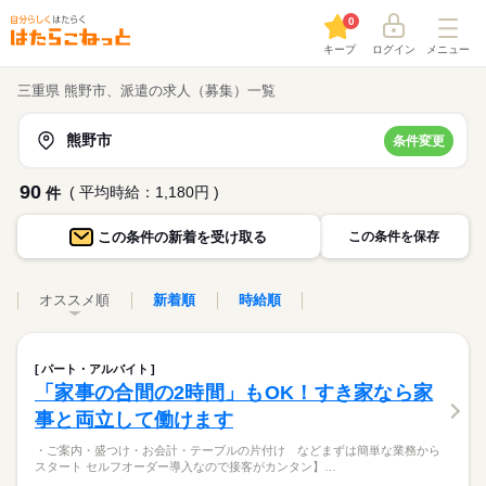
0
キープ
ログイン
メニュー
三重県 熊野市、派遣の求人（募集）一覧
熊野市
条件変更
90
( 平均時給：1,180円 )
件
この条件の
新着を受け取る
この条件を保存
オススメ順
新着順
時給順
パート・アルバイト
「家事の合間の2時間」もOK！すき家なら家
事と両立して働けます
・ご案内・盛つけ・お会計・テーブルの片付け などまずは簡単な業務から
スタート セルフオーダー導入なので接客がカンタン】…