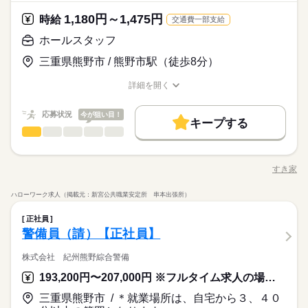
1,180円～1,475円
時給
交通費一部支給
ホールスタッフ
三重県熊野市 / 熊野市駅（徒歩8分）
詳細を開く
職種/応募資格
お仕事の特徴
給与/時間/休日
応募状況
今が狙い目！
キープする
ホールスタッフ
サービス関連
業界
職種
・ご案内 ・盛つけ ・お会計 ・テーブルの片付け など まずは
簡単な業務からスタート！ 【セルフオーダー導入なので接客が
すき家
職種/応募資格
お仕事の特徴
給与/時間/休日
カンタン】 注文はお客様自身でオーダーするセルフオーダー式
です。 レジはセルフ会計を導入しており、 現金の受け渡しはほ
朝って、ごはんを作って、 お子さんを見送って、 家事をこなし
ハローワーク求人（掲載元：新宮公共職業安定所 串本出張所）
とんどありません。 ※一部店舗を除く すぐに覚えられるお仕事
続きを読む
て… となかなか落ち着かないですよね。 そんなときは、 少し落
ホールスタッフ
職種
内容ですし 研修・マニュアルがあるので 初バイトの人もご心配
ち着いてから、 お昼ごろに出勤！ 週2日・1日2h～組めるので、
正社員
なく！
お迎えの時間にも間に合います☆ 「子どもの発表会の日は そっ
・ご案内 ・盛つけ ・お会計 ・テーブルの片付け など まずは
警備員（請）【正社員】
ちを優先したい…！」 というのも、もちろんOK！ シフトは自
続きを読む
サービス関連
応募資格
業界
簡単な業務からスタート！ 【セルフオーダー導入なので接客が
己申告制。 家庭と両立して、 楽しく働いてくださいね♪ 【服装
カンタン】 注文はお客様自身でオーダーするセルフオーダー式
株式会社 紀州熊野綜合警備
■未経験活躍中 ■学生・フリーター・主婦（夫）さん活躍中！ ■
について】 キャップ、シャツ、ズボン、 エプロン、ベルトまで
です。 レジはセルフ会計を導入しており、 現金の受け渡しはほ
高校生以上 ※高校生は21時までの勤務 ※校則でアルバイトに許
貸出。 動きやすさを重視しているので、 牛丼を出す動作もスム
193,200円〜207,000円 ※フルタイム求人の場合は月額（換算額）、パート求人の場合は時間額を表示しています。
お仕事の特徴
とんどありません。 ※一部店舗を除く すぐに覚えられるお仕事
続きを読む
可が必要な際は、 学校にご相談の上、ご応募ください。 【す
ーズにできます！
内容ですし 研修・マニュアルがあるので 初バイトの人もご心配
き家はこんな人にオススメ】 ・家や学校の近くで時給がいいバ
基本特徴
朝って、ごはんを作って、 お子さんを見送って、 家事をこなし
三重県熊野市 / ＊就業場所は、自宅から３、４０
なく！