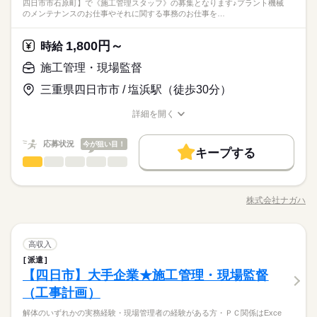
◆未経験から施工管理を目指せる育成ポジション
四日市市石原町】で《施工管理スタッフ》の募集となります♪プラント機械
ータ整理 ◆打合せ補助 ・協力会社との連絡調整 ・工程確認のサ
続きを読む
その他 ◆書類選考なし！すぐに面接可能 ◆出張面接もOK（四
ひとりで
みんなで
仕事の仕方
のメンテナンスのお仕事やそれに関する事務のお仕事を…
◆時給１，６００円スタート！将来は正社員も目指せる
ポート ・各種書類の準備 ◆書類作成 ・工事報告書の作成補助
日市市外の方など） ◆長期で安定して働きたい方歓迎 ◆ダブル
建築・土木・不動産関連
業界
◆資格取得支援あり！働きながらスキルアップ
・各種申請書類の作成補助 ・パソコンへのデータ入力 ◆資材管
ワーク相談可 ◆しっかり稼ぎたい方
続きを読む
◆電気工事・設備保全経験を活かせる環境
理 ・現場で使用する資材の確認 ・発注補助 ・納品確認 ※先輩
1,800円～
しずか
にぎやか
応募資格
時給
職場の様子
社員と一緒に現場を回りながら覚えていただきます ※未経験の
◆電気工事経験者優遇 ◆設備保全経験者優遇 ◆現場管理補助経
施工管理・現場監督
方も少しずつ知識を身につけられる環境です
時給 1,600円～2,000円
給与
験者優遇 ◆無資格者も大歓迎です ◆PCの基本操作が可能な方
詳しい募集要項をすべて見る
お仕事の特徴
◆未経験から施工管理を目指せる育成ポジション
三重県四日市市 / 塩浜駅（徒歩30分）
その他 ◆書類選考なし！すぐに面接可能 ◆出張面接もOK（四
◆月収：280,000円以上可能 ・時給1,600円×8時間×20日+時間外
◆時給１，６００円スタート！将来は正社員も目指せる
働く人の待遇向上
日市市外の方など） ◆長期で安定して働きたい方歓迎 ◆ダブル
◆交通費別途支給 ◆時間外25％割増：時給2,000円（基本給+時
◆資格取得支援あり！働きながらスキルアップ
詳細を開く
ワーク相談可 ◆しっかり稼ぎたい方
続きを読む
間外） ◆残業は月15時間程度あり 【待遇・福利厚生】 ・各種
高収入
◆電気工事・設備保全経験を活かせる環境
職種/応募資格
お仕事の特徴
給与/時間/休日
応募する
保険完備（健康保険、厚生年金、雇用保険、労災） ・交通費支
基本特徴
給（会社規定） ・ユニフォーム貸与 ・有休休暇（入社日から６
続きを読む
応募状況
今が狙い目！
キープする
時給 1,600円～2,000円
給与
ヵ月後に１０日支給） ・健康診断 年１回（６月） ・福利厚生
未経験OK
20代活躍
30代活躍
続きを読む
施工管理・現場監督
職種
詳しい募集要項をすべて見る
低い
高い
多い年齢層
サービス（契約している福利厚生プランの利用可） ・スキルア
◆月収：280,000円以上可能 ・時給1,600円×8時間×20日+時間外
募集条件
働く人の待遇向上
今回は、【四日市市石原町】で 《施工管理スタッフ》の募集と
基本特徴
ップ教育制度 ★通勤方法は？ ・車通勤可 ・駐車場、駐輪場あり
長期
高収入
期間・時間
◆交通費別途支給 ◆時間外25％割増：時給2,000円（基本給+時
なります♪ プラント機械のメンテナンスのお仕事やそれに関する
（無償） ・制服通勤可 ★施設の利用は？ ・更衣室あり ・個人
大量募集
交通費
勤務地固定
募集条件
間外） ◆残業は月15時間程度あり 【待遇・福利厚生】 ・各種
株式会社ナガハ
未経験OK
20代活躍
30代活躍
男性
女性
男女の割合
◆８：００～１７：００（実働８時間、休憩１時間） 【休憩】
職種/応募資格
お仕事の特徴
給与/時間/休日
事務のお仕事をお願いします。 施工管理の業務経験とエクセル
応募する
ロッカーあり ・化粧室は男女別 ・お弁当持参ＯＫ
保険完備（健康保険、厚生年金、雇用保険、労災） ・交通費支
続きを読む
就業時間・曜日
◆昼休憩６０分 ・休憩時時間以外でも、水分補給やお手洗いは
大量募集
交通費
勤務地固定
必須です。 経験者大歓迎です！お気軽に職場見学してください♪
就業時間・曜日
給（会社規定） ・ユニフォーム貸与 ・有休休暇（入社日から６
続きを読む
自由にできます 【残業】 ◆残業は月１５時間程度で無理なく続
☆★土日お休み♪ 重たい物を持つこともないため、ブランク不問
働き方・環境
続きを読む
土日祝休
家庭都合休可
ひとりで
みんなで
土日祝休
家庭都合休可
仕事の仕方
ヵ月後に１０日支給） ・健康診断 年１回（６月） ・福利厚生
けられる環境です
続きを読む
施工管理・現場監督
職種
で、どなたでも覚えられるシンプルワークです♪
高収入
低い
高い
多い年齢層
サービス（契約している福利厚生プランの利用可） ・スキルア
ブランクOK
社会保険制度
資格支援
制服あり
メーカー関連
業界
続きを読む
働き方・環境
派遣
今回は、【四日市市石原町】で 《施工管理スタッフ》の募集と
ップ教育制度 ★通勤方法は？ ・車通勤可 ・駐車場、駐輪場あり
長期
期間・時間
週払い
禁煙・分煙
バイク自転車
車OK
派遣活躍中
しずか
にぎやか
【四日市】大手企業★施工管理・現場監督
応募資格
職場の様子
なります♪ プラント機械のメンテナンスのお仕事やそれに関する
（無償） ・制服通勤可 ★施設の利用は？ ・更衣室あり ・個人
ブランクOK
社会保険制度
資格支援
制服あり
男性
女性
男女の割合
◆８：００～１７：００（実働８時間、休憩１時間） 【休憩】
事務のお仕事をお願いします。 施工管理の業務経験とエクセル
ロッカーあり ・化粧室は男女別 ・お弁当持参ＯＫ
（工事計画）
英語不要
◆経験者大歓迎！
土曜 日曜 祝日
休日・休暇
続きを読む
週払い
禁煙・分煙
バイク自転車
車OK
派遣活躍中
◆昼休憩６０分 ・休憩時時間以外でも、水分補給やお手洗いは
必須です。 経験者大歓迎です！お気軽に職場見学してください♪
◆フリーター歓迎！
自由にできます 【残業】 ◆残業は月１５時間程度で無理なく続
月収例 35.1万円／残業 月30hほど
解体のいずれかの実務経験・現場管理者の経験がある方・ＰＣ関係はExce
☆★土日お休み♪ 重たい物を持つこともないため、ブランク不問
続きを読む
◆会社カレンダー