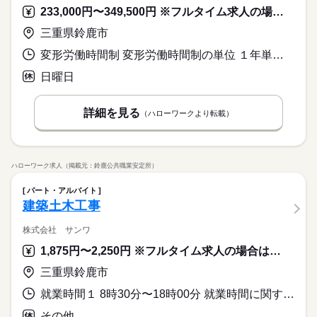
月 30 時間程度発生することがございます。
を引継ぎをご担当頂きます。 現場調査や準備については、担当
※工場カレンダーによる
経験・現場管理者の経験がある方 ・ＰＣ関係はExcel、Word、P
派遣活躍中
少人数
ルーティン
英語不要
電話なし
233,000円〜349,500円 ※フルタイム求人の場合は月額（換算額）、パート求人の場合は時間額を表示しています。
お仕事の特徴
社員の方に指示がありますので 安心してご就業頂けます。
続きを読む
owerPointが使用経験のある方（複雑な関数の使用はありませ
活かせるスキル
ん） 【推奨資格】 ・酸素欠乏作業主任者 ・足場組立作業主任者
働く人の待遇向上
＼居心地のいい職場環境／ 幅広い世代の方が活躍している職場
三重県鈴鹿市
土曜 日曜
休日・休暇
・玉掛作業主任者
続きを読む
で 風通しの良い職場環境が自慢です。 周りの先輩は優しく、頼
Excel
高収入
変形労働時間制 変形労働時間制の単位 １年単位 就業時間１ 8時00分〜17時00分 就業時間に関する特記事項 １年単位変形型労働時間制
応募資格
りがいのある 方ばかりなので自己成長がしやすいですよ♪
◆週休２日制
基本特徴
◆長期休暇（ＧＷ・夏季・年末年始）あり
・機械もしくは建築物・構築物の建設、解体のいずれかの実務
日曜日
続きを読む
時給 2,200円～2,500円
給与
※工場カレンダーによる
経験・現場管理者の経験がある方 ・ＰＣ関係はExcel、Word、P
40代活躍
50代活躍
詳しい募集要項をすべて見る
続きを読む
owerPointが使用経験のある方（複雑な関数の使用はありませ
●車通勤の方には当社規定によりガソリン代を支給致します。
募集条件
詳細を見る
ん） 【推奨資格】 ・酸素欠乏作業主任者 ・足場組立作業主任者
（ハローワークより転載）
（自宅～会社駐車場までの実測距離で計算します。）
・玉掛作業主任者
続きを読む
●電車通勤の方には当社規定により通勤区間の運賃を支給致しま
交通費
即日スタート
勤務地固定
WEB登録
応募する
働く人の待遇向上
基本特徴
す。
高収入
40代活躍
50代活躍
WEB選考完結
募集条件
時給 2,200円～2,500円
給与
ハローワーク求人（掲載元：鈴鹿公共職業安定所）
就業時間・曜日
詳しい募集要項をすべて見る
交通費
即日スタート
勤務地固定
WEB登録
長期
期間・時間
●車通勤の方には当社規定によりガソリン代を支給致します。
土日祝休
パート・アルバイト
WEB選考完結
（自宅～会社駐車場までの実測距離で計算します。）
【勤務時間】
続きを読む
建築土木工事
就業時間・曜日
働き方・環境
働き方・環境
●電車通勤の方には当社規定により通勤区間の運賃を支給致しま
土日祝休
8：30～17：15（お昼休憩1時間）
応募する
す。
社会保険制度
制服あり
禁煙・分煙
バイク自転車
社会保険制度
制服あり
禁煙・分煙
バイク自転車
株式会社 サンワ
車OK
英語不要
車OK
英語不要
1,875円〜2,250円 ※フルタイム求人の場合は月額（換算額）、パート求人の場合は時間額を表示しています。
土曜 日曜 祝日
休日・休暇
長期
期間・時間
三重県鈴鹿市
GW 夏季休暇 年末年始 他、年次有給休暇（開始3か月後に10日
【勤務時間】
支給） 慶弔休暇 ＊有給休暇消化率80％越え！ 働きやすい職
就業時間１ 8時30分〜18時00分 就業時間に関する特記事項 ・休憩時間は１２：００～１３：００です。
8：30～17：15（お昼休憩1時間）
場です
その他