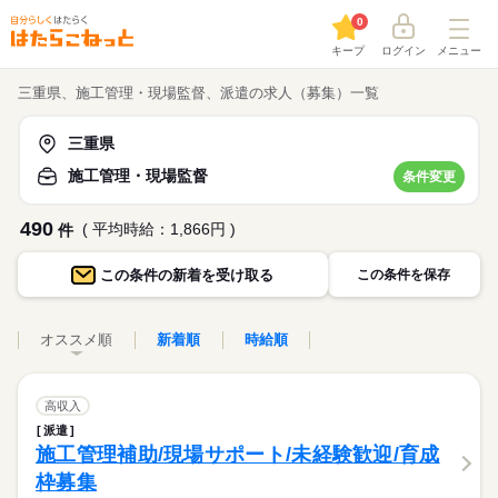
0
キープ
ログイン
メニュー
三重県、施工管理・現場監督、派遣の求人（募集）一覧
三重県
施工管理・現場監督
条件変更
490
( 平均時給：1,866円 )
件
この条件の
新着を受け取る
この条件を保存
オススメ順
新着順
時給順
高収入
派遣
施工管理補助/現場サポート/未経験歓迎/育成
枠募集