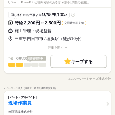
英語不要
◆派遣が初めての方も大歓迎！遠方からのご応募もご安心くだ
ひとりで
みんなで
仕事の仕方
l、Word、PowerPointが使用経験のある方（複雑な関数の使用は…
けられる環境です
《プラントの設計や建設工事をしている会社》でお仕事
で、どなたでも覚えられるシンプルワークです♪
◆GW、夏季休暇、年末年始
さい！
メーカー関連
業界
続きを読む
◇派遣先の規模：中規模ですが安定的
しずか
にぎやか
応募資格
職場の様子
58,784円/月 高い
同じ条件のお仕事より
?
◇職場の規模：20人ほど（男8：女2）
時給 1,800円～
給与
◆経験者大歓迎！
土曜 日曜 祝日
休日・休暇
2,200円～2,500円
詳しい募集要項をすべて見る
時給
交通費全額支給
◆フリーター歓迎！
☆月収例 351,000円♪ 〈所定157.5h×1800円 +残業30h×2250円〉
月収例 35.1万円／残業 月30hほど
◆会社カレンダー
◆派遣が初めての方も大歓迎！遠方からのご応募もご安心くだ
施工管理・現場監督
※試用期間は2週間（時給の変動なし） ☆給与前払制度あり♪ お
お仕事の特徴
《プラントの設計や建設工事をしている会社》でお仕事
◆GW、夏季休暇、年末年始
さい！
電話いただければ即振込み可能！毎週OK！ お気軽にお使えいた
応募する
三重県四日市市 / 塩浜駅（徒歩10分）
働く人の待遇向上
だけます。
◇派遣先の規模：中規模ですが安定的
続きを読む
高収入
◇職場の規模：20人ほど（男8：女2）
詳細を開く
時給 1,800円～
給与
職種/応募資格
お仕事の特徴
給与/時間/休日
詳しい募集要項をすべて見る
基本特徴
☆月収例 351,000円♪ 〈所定157.5h×1800円 +残業30h×2250円〉
応募状況
応募者増加中！
20代活躍
長期
30代活躍
40代活躍
期間・時間
続きを読む
※試用期間は2週間（時給の変動なし） ☆給与前払制度あり♪ お
キープする
施工管理・現場監督
メーカー関連
業界
職種
電話いただければ即振込み可能！毎週OK！ お気軽にお使えいた
【日勤のみ】8：00～17：00
募集条件
働く人の待遇向上
応募する
基本特徴
高収入
だけます。
週 5日のお仕事です。
＜お仕事内容＞ 撤去工事（解体）での現地調査、見積仕様書作
即日スタート
勤務地固定
主婦・主夫
募集条件
履歴書不要
続きを読む
20代活躍
30代活躍
40代活躍
成、見積査定のお仕事です。 ＜具体的には・・・＞ 説明資料作
エムシーパートナーズ株式会社
【残業】
職種/応募資格
お仕事の特徴
給与/時間/休日
成及び部署内別チームで工事を実行するため、 その内容、工法
即日スタート
勤務地固定
主婦・主夫
履歴書不要
就業時間・曜日
月 30 時間程度発生することがございます。
を引継ぎをご担当頂きます。 現場調査や準備については、担当
＼居心地のいい職場環境／ 幅広い世代の方が活躍している職場
就業時間・曜日
働き方・環境
残20以上
家庭都合休可
残20以上
家庭都合休可
ハローワーク求人（掲載元：鈴鹿公共職業安定所）
長期
期間・時間
続きを読む
社員の方に指示がありますので 安心してご就業頂けます。
続きを読む
で 風通しの良い職場環境が自慢です。 周りの先輩は優しく、頼
ブランクOK
社会保険制度
制服あり
日払い
週払い
施工管理・現場監督
職種
りがいのある 方ばかりなので自己成長がしやすいですよ♪
働き方・環境
【日勤のみ】8：00～17：00
パート・アルバイト
土曜 日曜
休日・休暇
禁煙・分煙
バイク自転車
車OK
寮・社宅
週 5日のお仕事です。
＜お仕事内容＞ 撤去工事（解体）での現地調査、見積仕様書作
現場作業員
ブランクOK
社会保険制度
制服あり
日払い
週払い
続きを読む
メーカー関連
応募資格
業界
成、見積査定のお仕事です。 ＜具体的には・・・＞ 説明資料作
◆週休２日制
派遣活躍中
少人数
ルーティン
英語不要
電話なし
禁煙・分煙
バイク自転車
車OK
寮・社宅
【残業】
成及び部署内別チームで工事を実行するため、 その内容、工法
無限建設株式会社
◆長期休暇（ＧＷ・夏季・年末年始）あり
・機械もしくは建築物・構築物の建設、解体のいずれかの実務
活かせるスキル
Excel