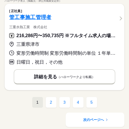
ハローワーク求人（掲載元：津公共職業安定所）
正社員
管工事施工管理者
三重水熱工業 株式会社
216,286円〜350,735円 ※フルタイム求人の場合は月額（換算額）、パート求人の場合は時間額を表示しています。
三重県津市
変形労働時間制 変形労働時間制の単位 １年単位 就業時間１ 8時00分〜17時00分
日曜日，祝日，その他
詳細を見る
（ハローワークより転載）
1
2
3
4
5
次のページへ