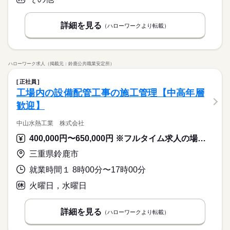
続きを読む
土曜 日曜 祝日
休日・休暇
詳細を見る
（ハローワークより転載）
GW 夏季休暇 年末年始 他、年次有給休暇（開始3か月後に10日
支給） 慶弔休暇 ＊有給休暇消化率80％越え！ 働きやすい職
場です
ハローワーク求人（掲載元：鈴鹿公共職業安定所）
続きを読む
正社員
工場内の設備配管工事の施工管理【中高年層
歓迎】
中山水熱工業 株式会社
400,000円〜650,000円 ※フルタイム求人の場合は月額（換算額）、パート求人の場合は時間額を表示しています。
三重県鈴鹿市
就業時間１ 8時00分〜17時00分
火曜日，水曜日
詳細を見る
（ハローワークより転載）