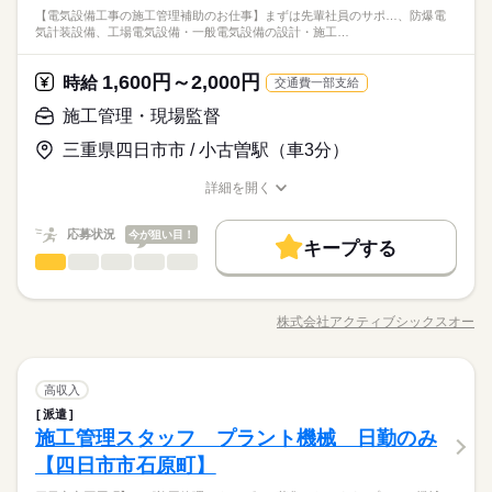
【電気設備工事の施工管理補助のお仕事】まずは先輩社員のサポ…、防爆電
気計装設備、工場電気設備・一般電気設備の設計・施工…
1,600円～2,000円
時給
交通費一部支給
施工管理・現場監督
三重県四日市市 / 小古曽駅（車3分）
詳細を開く
職種/応募資格
お仕事の特徴
給与/時間/休日
応募状況
今が狙い目！
キープする
施工管理・現場監督
職種
低い
高い
多い年齢層
【電気設備工事の施工管理補助のお仕事】 まずは先輩社員のサ
ポート業務からスタートしていただきます。 ◆現場確認 ・工事
株式会社アクティブシックスオー
男性
女性
男女の割合
職種/応募資格
お仕事の特徴
給与/時間/休日
現場の巡回 ・安全ルールの確認 ・作業進捗のチェック補助 ◆写
続きを読む
真撮影・記録 ・工事状況の写真撮影 ・報告資料の作成補助 ・デ
ータ整理 ◆打合せ補助 ・協力会社との連絡調整 ・工程確認のサ
続きを読む
ひとりで
みんなで
仕事の仕方
施工管理・現場監督
職種
ポート ・各種書類の準備 ◆書類作成 ・工事報告書の作成補助
高収入
低い
高い
多い年齢層
建築・土木・不動産関連
業界
・各種申請書類の作成補助 ・パソコンへのデータ入力 ◆資材管
派遣
【電気設備工事の施工管理補助のお仕事】 まずは先輩社員のサ
理 ・現場で使用する資材の確認 ・発注補助 ・納品確認 ※先輩
しずか
にぎやか
施工管理スタッフ プラント機械 日勤のみ
応募資格
職場の様子
ポート業務からスタートしていただきます。 ◆現場確認 ・工事
社員と一緒に現場を回りながら覚えていただきます ※未経験の
男性
女性
男女の割合
現場の巡回 ・安全ルールの確認 ・作業進捗のチェック補助 ◆写
【四日市市石原町】
◆電気工事経験者優遇 ◆設備保全経験者優遇 ◆現場管理補助経
方も少しずつ知識を身につけられる環境です
続きを読む
真撮影・記録 ・工事状況の写真撮影 ・報告資料の作成補助 ・デ
験者優遇 ◆無資格者も大歓迎です ◆PCの基本操作が可能な方