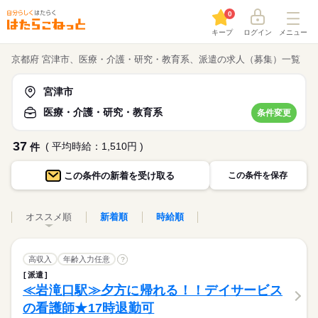
0
キープ
ログイン
メニュー
京都府 宮津市、医療・介護・研究・教育系、派遣の求人（募集）一覧
宮津市
医療・介護・研究・教育系
条件変更
37
( 平均時給：1,510円 )
件
この条件の
新着を受け取る
この条件を保存
オススメ順
新着順
時給順
高収入
年齢入力任意
?
派遣
≪岩滝口駅≫夕方に帰れる！！デイサービス
の看護師★17時退勤可