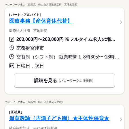
ハローワーク求人（掲載元：峰山公共職業安定所 宮津出張所）
パート・アルバイト
医療事務【産休育休代替】
医療法人社団 宮地医院
203,000円〜203,000円 ※フルタイム求人の場合は月額（換算額）、パート求人の場合は時間額を表示しています。
京都府宮津市
交替制（シフト制） 就業時間１ 8時30分〜18時00分 就業時間２ 8時30分〜12時30分 就業時間に関する特記事項 （１）は月、火、木、金
日曜日，祝日
詳細を見る
（ハローワークより転載）
ハローワーク求人（掲載元：峰山公共職業安定所）
正社員
保育教諭（吉津子ども園）★主体性保育★
社会福祉法人 みねやま福祉会