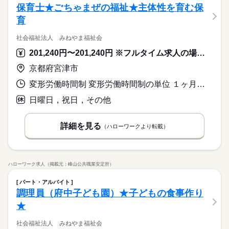
保育士★ごちゃまぜの福祉★主体性を育む保
育
社会福祉法人 みねやま福祉会
201,240円〜201,240円 ※フルタイム求人の場合は月額（換算額）、パート求人の場合は時間額を表示しています。
京都府宮津市
変形労働時間制 変形労働時間制の単位 １ヶ月単位 就業時間１ 7時30分〜16時30分 就業時間２ 8時30分〜17時30分 就業時間３ 9時00分〜18時00分 就業時間に関する特記事項 応相談可◎
日曜日，祝日，その他
詳細を見る
（ハローワークより転載）
ハローワーク求人（掲載元：峰山公共職業安定所）
パート・アルバイト
調理員（府中子ども園）★子どもの食事作り
★
社会福祉法人 みねやま福祉会