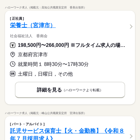
ハローワーク求人（掲載元：高知公共職業安定所 香美出張所）
正社員
栄養士（宮津市）
社会福祉法人 香南会
198,500円〜266,000円 ※フルタイム求人の場合は月額（換算額）、パート求人の場合は時間額を表示しています。
京都府宮津市
就業時間１ 8時30分〜17時30分
土曜日，日曜日，その他
詳細を見る
（ハローワークより転載）
ハローワーク求人（掲載元：峰山公共職業安定所 宮津出張所）
パート・アルバイト
託児サービス保育士【火・金勤務】《令和８
年７月採用求人》