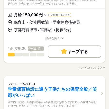
企業内・病院・介護福祉施設への食堂運営を中心に家庭向けの食材の宅配、
◎ ≪夜勤大好評！≫ 入居者様が寝ている間の見守りや事務作業
土日休み相談OK
給食やお弁当のデリバリー等を行なっています。お客様…
夜勤でがっつり稼ぐも良し！夕方退勤でおうちでまったりも良
日払い
週払い
バイク自転車
車OK
派遣活躍中
などゆったり勤務ができる＆深夜帯時給でがっつり稼げる！
続きを読む
ひとりで
みんなで
仕事の仕方
し！お困りごとの介助や見守り等★
時給 1,290円～
給与
医療・介護・福祉関連
業界
詳しい募集要項をすべて見る
150,000円～
月給
交通費一部支給
時給1290円～ ＜日払い有/週払い有/交通費全支給（ガソリン代
しずか
にぎやか
応募資格
職場の様子
保育士・幼稚園教諭・学童保育指導員
含む）＞
お仕事の特徴
■無資格の方も相談可
応募する
基本特徴
京都府宮津市 / 宮津駅（徒歩6分）
夜勤でがっつり稼ぐも良し！夕方退勤でおうちでまったりも良
未経験OK
新卒・第二
20代活躍
30代活躍
40代活躍
長期
期間・時間
し！お困りごとの介助や見守り等★
詳細を開く
時給 1,290円～
給与
職種/応募資格
お仕事の特徴
給与/時間/休日
詳しい募集要項をすべて見る
50代活躍
＜週3～シフト制＞
時給1290円～ ＜日払い有/週払い有/交通費全支給（ガソリン代
・8：30～17：30
応募状況
今が狙い目！
募集条件
続きを読む
含む）＞
キープする
・9：30～18：30
保育士・幼稚園教諭・学童保育指導員
職種
・16：30～翌9：30（希望者のみ）など
交通費
即日スタート
主婦・主夫
履歴書不要
男性
女性
男女の割合
基本特徴
応募する
※休憩1時間/夜勤は2時間
小学生を対象に、学童保育施設に通う子供たちの保育全般の業
未経験OK
新卒・第二
20代活躍
30代活躍
40代活躍
就業時間・曜日
長期
期間・時間
務をお願いします。業務内容としては、子どもの遊びの見守り
ハーベスト株式会社
ひとりで
みんなで
仕事の仕方
残業なし
Wワーク可
職種/応募資格
週2・3日
週4日
土日祝休
50代活躍
お仕事の特徴
給与/時間/休日
や指導、安全確保などになります。他にも子供たちが楽しめる
＜週3～シフト制＞
続きを読む
月曜 火曜 水曜 木曜 金曜 土曜 日曜 祝日
休日・休暇
よう行事やレクなども行います！子どもの笑顔を見たときに、
募集条件
・8：30～17：30
交通費
即日スタート
主婦・主夫
履歴書不要
平日休み
家庭都合休可
シフト勤務
続きを読む
これ以上ないやりがいを感じます！！
・9：30～18：30
就業時間・曜日
しずか
にぎやか
職場の様子
休日│週2～4日
保育士・幼稚園教諭・学童保育指導員
職種
働き方・環境
・16：30～翌9：30（希望者のみ）など
パート・アルバイト
男性
女性
男女の割合
土日休み相談OK♪
サービス関連
業界
残業なし
Wワーク可
週2・3日
週4日
土日祝休
学童保育施設に通う子供たちの保育全般／笑
※休憩1時間/夜勤は2時間
小学生を対象に、学童保育施設に通う子供たちの保育全般の業
希望休あり
ブランクOK
産休・育休
社会保険制度
資格支援
応募資格
平日休み
家庭都合休可
シフト勤務
務をお願いします。業務内容としては、子どもの遊びの見守り
顔がいっぱい
ひとりで
みんなで
日払い
週払い
バイク自転車
車OK
派遣活躍中
仕事の仕方
働き方・環境
や指導、安全確保などになります。他にも子供たちが楽しめる
未経験・無資格の方も大歓迎！ （資格取得支援あり） ★無期正
続きを読む
企業内・病院・介護福祉施設への食堂運営を中心に家庭向けの食材の宅配、
月曜 火曜 水曜 木曜 金曜 土曜 日曜 祝日
休日・休暇
よう行事やレクなども行います！子どもの笑顔を見たときに、
社員雇用 ★本人希望により役職UP制度有 <以下資格をお持ちの
ブランクOK
産休・育休
社会保険制度
資格支援
給食やお弁当のデリバリー等を行なっています。お客様…
■こんな方が働いています 子どもが好きな方や保育に興味がある
これ以上ないやりがいを感じます！！
方も大歓迎> ・放課後児童支援員・保育士 ・教員免許・社会福
しずか
にぎやか
職場の様子