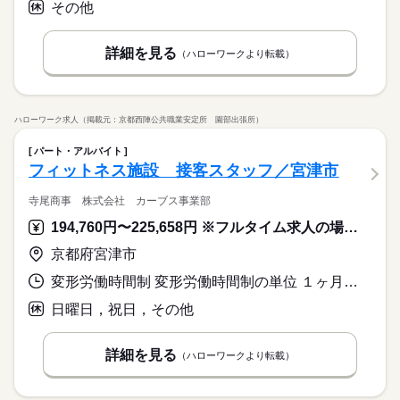
その他
詳細を見る
（ハローワークより転載）
ハローワーク求人（掲載元：京都西陣公共職業安定所 園部出張所）
パート・アルバイト
フィットネス施設 接客スタッフ／宮津市
寺尾商事 株式会社 カーブス事業部
194,760円〜225,658円 ※フルタイム求人の場合は月額（換算額）、パート求人の場合は時間額を表示しています。
京都府宮津市
変形労働時間制 変形労働時間制の単位 １ヶ月単位 就業時間１ 9時15分〜19時15分 就業時間２ 9時30分〜13時30分 又は 9時00分〜19時00分の時間の間の9時間程度 就業時間に関する特記事項 （２）は土曜日（休憩はなし）
日曜日，祝日，その他
詳細を見る
（ハローワークより転載）