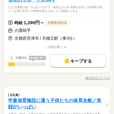
住宅のサポートSTAFF
働き方・環境
続きを読む
平日休み
家庭都合休可
シフト勤務
お話し相手になることからはじめましょう！ その他の仕事につ
★有資格・経験者は優遇
ブランクOK
産休・育休
社会保険制度
資格支援
働き方・環境
きれいな老人ホームでシーツ交換したり食事を運んだり♪日常の
など介護度の低い方ばかりなので、負担は少なめ 夜勤大好評 入居者様が寝
いても先輩STAFFが優しく丁寧に指導してくれます♪
続きを読む
ひとりで
みんなで
仕事の仕方
ている間の見守りや事務作業などゆったり勤務ができる…
お手伝い♪経験不問で活躍できます
月曜 火曜 水曜 木曜 金曜 土曜 日曜 祝日
休日・休暇
ブランクOK
産休・育休
社会保険制度
資格支援
日払い
週払い
バイク自転車
車OK
派遣活躍中
医療・介護・福祉関連
業界
時給 1,290円～
給与
◆希望シフトに応じて最大で週4日休めます♪
日払い
週払い
バイク自転車
車OK
派遣活躍中
詳しい募集要項をすべて見る
1,290円～
しずか
にぎやか
応募資格
時給
職場の様子
交通費全額支給
※土日休も相談OK！
時給1290円～ ＜日払い有/週払い有/交通費全支給（ガソリン代
お仕事の特徴
★無資格・未経験歓迎
介護助手
含む）＞
基本特徴
★有資格・経験者は優遇
きれいな老人ホームでシーツ交換したり食事を運んだり♪日常の
応募する
京都府宮津市 / 天橋立駅（車3分）
未経験OK
新卒・第二
20代活躍
30代活躍
40代活躍
お手伝い♪経験不問で活躍できます
長期
期間・時間
50代活躍
詳細を開く
時給 1,290円～
給与
職種/応募資格
お仕事の特徴
給与/時間/休日
詳しい募集要項をすべて見る
▽シフト相談OK！週3～5日
募集条件
続きを読む
時給1290円～ ＜日払い有/週払い有/交通費全支給（ガソリン代
・8：30～17：30
応募状況
今が狙い目！
含む）＞
キープする
※休憩1h
交通費
即日スタート
主婦・主夫
履歴書不要
基本特徴
介護助手
職種
低い
高い
多い年齢層
応募する
未経験OK
新卒・第二
20代活躍
30代活躍
40代活躍
就業時間・曜日
綺麗なシニア向け住宅のサポートSTAFF★ ◆お仕事内容 ・生活
長期
期間・時間
残業なし
Wワーク可
週2・3日
週4日
平日休み
50代活躍
月曜 火曜 水曜 木曜 金曜 土曜 日曜 祝日
休日・休暇
の見守り/安否確認 ・生活相談 ・共有スペースの清掃 ・お困り
株式会社コトリオ
男性
女性
男女の割合
職種/応募資格
お仕事の特徴
給与/時間/休日
ごとの介助 など 介護度の低い方ばかりなので、負担は少なめ
募集条件
▽シフト相談OK！週3～5日
交通費
即日スタート
主婦・主夫
履歴書不要
家庭都合休可
シフト勤務
▽最大で週4日休み
続きを読む
続きを読む
◎ ≪夜勤大好評！≫ 入居者様が寝ている間の見守りや事務作業
・8：30～17：30
就業時間・曜日
土日休み相談OK
などゆったり勤務ができる＆深夜帯時給でがっつり稼げる！
続きを読む
働き方・環境
※休憩1h
ひとりで
みんなで
仕事の仕方
残業なし
Wワーク可
週2・3日
週4日
平日休み
介護助手
職種
正社員
低い
高い
多い年齢層
ブランクOK
産休・育休
社会保険制度
資格支援
医療・介護・福祉関連
業界
学童保育施設に通う子供たちの保育全般／笑
家庭都合休可
シフト勤務
綺麗なシニア向け住宅のサポートSTAFF★ ◆お仕事内容 ・生活
日払い
週払い
バイク自転車
車OK
派遣活躍中
しずか
にぎやか
応募資格
職場の様子
月曜 火曜 水曜 木曜 金曜 土曜 日曜 祝日
働き方・環境
休日・休暇
の見守り/安否確認 ・生活相談 ・共有スペースの清掃 ・お困り
顔がいっぱい
男性
女性
男女の割合
ごとの介助 など 介護度の低い方ばかりなので、負担は少なめ
■無資格の方も相談可
ブランクOK
産休・育休
社会保険制度
資格支援
▽最大で週4日休み
続きを読む