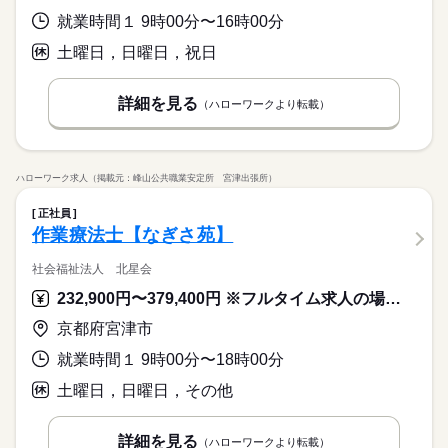
ニアの方 活躍中！ ★主婦（夫）の方 活躍中！ ★フリーター
続きを読む
して活躍する方、 子どもと関わることが好きな方がでは多くの
続きを読む
就業時間１ 9時00分〜16時00分
応募資格
の方 活躍中！ ★長期で働ける方歓迎
方が働いています。 ■ハーベスト株式会社とは 設立から約60
続きを読む
休日・休暇
★年齢・性別・学歴不問 ★放課後児童支援員の資格を持ってい
土曜日，日曜日，祝日
年、 企業内・病院・介護福祉施設への食堂運営を中心に 家庭向
時給 1,160円～
給与
日祝休み <<その他 休日の制度>> ★慶弔休暇制度 ★産前・産後
ることが望ましいが、何もなくても可。 ★保育士・幼稚園教
けの食材の宅配、給食やお弁当のデリバリー等を行なっていま
詳しい募集要項をすべて見る
■こんな方が働いています 子どもが好きな方や保育に興味がある
休暇制度（取得実績あり） ★育児休暇制度 ★介護休暇制度 ★有
諭・小学校教諭等資格をお持ちの方が活躍中！ ★職務経歴不問
す。 お客様のあらゆる要望にお応えできるのが当社の最大の魅
【給与備考】 時給1,160円以上 ※資格手当別途支給 【交通費備
お仕事の特徴
方 ご家庭での経験を生かしながら、働くことが出来る環境で
給休暇付与（入社半年後から付与）
詳細を見る
→実務未経験の方大歓迎♪ <<こんな方が活躍しています>> ★シ
（ハローワークより転載）
力。 新規立ち上げ子育て支援事業で 子ども達の輝かしい将来を
考】
す！ 当社では主婦（夫）やシニア層で今までの育児経験をいか
基本特徴
ニアの方 活躍中！ ★主婦（夫）の方 活躍中！ ★フリーター
続きを読む
応援出来る事業に力を入れてまいります。
して活躍する方、 子どもと関わることが好きな方がでは多くの
応募する
続きを読む
の方 活躍中！ ★長期で働ける方歓迎
新卒・第二
20代活躍
30代活躍
40代活躍
50代活躍
方が働いています。 ■ハーベスト株式会社とは 設立から約60
続きを読む
続きを読む
年、 企業内・病院・介護福祉施設への食堂運営を中心に 家庭向
60代歓迎
時給 1,160円～
給与
ハローワーク求人（掲載元：峰山公共職業安定所 宮津出張所）
けの食材の宅配、給食やお弁当のデリバリー等を行なっていま
詳しい募集要項をすべて見る
募集条件
続きを読む
す。 お客様のあらゆる要望にお応えできるのが当社の最大の魅
【給与備考】 時給1,160円以上 ※資格手当別途支給 【交通費備
正社員
長期
期間・時間
力。 新規立ち上げ子育て支援事業で 子ども達の輝かしい将来を
考】
勤務先公開
外国人/留学生
作業療法士【なぎさ苑】
基本特徴
応援出来る事業に力を入れてまいります。
14：00～18：00
応募する
新卒・第二
20代活躍
30代活躍
40代活躍
50代活躍
就業時間・曜日
勤務曜日は月～金の平日5日間
社会福祉法人 北星会
続きを読む
※週1日～OK
残10未満
週1日～
週2・3日
週4日
家庭都合休可
60代歓迎
232,900円〜379,400円 ※フルタイム求人の場合は月額（換算額）、パート求人の場合は時間額を表示しています。
募集条件
就業時間・曜日
勤務先公開
外国人/留学生
シフト勤務
続きを読む
京都府宮津市
残10未満
週1日～
週2・3日
週4日
家庭都合休可
長期
期間・時間
休日・休暇
働き方・環境
就業時間１ 9時00分〜18時00分
シフト勤務
14：00～18：00
シフトにより決定
ブランクOK
産休・育休
社会保険制度
禁煙・分煙
勤務曜日は月～金の平日5日間
働き方・環境
土曜日，日曜日，その他
※週1日～OK
ブランクOK
産休・育休
社会保険制度
禁煙・分煙
詳細を見る
（ハローワークより転載）