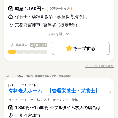
休日│週2～4日
方 ご家庭での経験を生かしながら、働くことが出来る環境で
日払い
週払い
バイク自転車
車OK
派遣活躍中
祉士等
土日休み相談OK♪
サービス関連
業界
す！ 当社では主婦（夫）やシニア層で今までの育児経験をいか
1,160円～
時給
続きを読む
交通費一部支給
希望休あり
して活躍する方、 子どもと関わることが好きな方がでは多くの
応募資格
方が働いています。 ■ハーベスト株式会社とは 設立から約60
保育士・幼稚園教諭・学童保育指導員
続きを読む
未経験・無資格の方も大歓迎！ （資格取得支援あり） ★無期正
年、 企業内・病院・介護福祉施設への食堂運営を中心に 家庭向
月給 150,000円～
給与
京都府宮津市 / 宮津駅（徒歩6分）
社員雇用 ★本人希望により役職UP制度有 <以下資格をお持ちの
けの食材の宅配、給食やお弁当のデリバリー等を行なっていま
詳しい募集要項をすべて見る
■こんな方が働いています 子どもが好きな方や保育に興味がある
方も大歓迎> ・放課後児童支援員・保育士 ・教員免許・社会福
す。 お客様のあらゆる要望にお応えできるのが当社の最大の魅
【給与備考】 月給15万円以上 放課後支援員資格者優遇 【交通
お仕事の特徴
方 ご家庭での経験を生かしながら、働くことが出来る環境で
詳細を開く
祉士等
力。 新規立ち上げ子育て支援事業で 子ども達の輝かしい将来を
費備考】
す！ 当社では主婦（夫）やシニア層で今までの育児経験をいか
職種/応募資格
お仕事の特徴
給与/時間/休日
基本特徴
続きを読む
応援出来る事業に力を入れてまいります。
して活躍する方、 子どもと関わることが好きな方がでは多くの
応募する
新卒・第二
応募状況
20代活躍
30代活躍
40代活躍
50代活躍
今が狙い目！
方が働いています。 ■ハーベスト株式会社とは 設立から約60
続きを読む
キープする
続きを読む
年、 企業内・病院・介護福祉施設への食堂運営を中心に 家庭向
保育士・幼稚園教諭・学童保育指導員
職種
60代歓迎
男性
女性
男女の割合
月給 150,000円～
給与
けの食材の宅配、給食やお弁当のデリバリー等を行なっていま
詳しい募集要項をすべて見る
小学生を対象に、学童保育施設に通う子供たちの保育全般の業
募集条件
続きを読む
す。 お客様のあらゆる要望にお応えできるのが当社の最大の魅
【給与備考】 月給15万円以上 放課後支援員資格者優遇 【交通
務をお願いします。業務内容としては、子どもの遊びの見守り
勤務時間
力。 新規立ち上げ子育て支援事業で 子ども達の輝かしい将来を
費備考】
ハーベスト株式会社
ひとりで
みんなで
仕事の仕方
勤務先公開
外国人/留学生
職種/応募資格
お仕事の特徴
給与/時間/休日
基本特徴
や指導、安全確保やおやつの提供などになります。他にも子供
応援出来る事業に力を入れてまいります。
続きを読む
（1）14：00～19：00（平日5時間）
たちが楽しめるよう行事やレクなども行います！子どもの笑顔
応募する
新卒・第二
20代活躍
30代活躍
40代活躍
50代活躍
就業時間・曜日
ハローワーク求人（掲載元：峰山公共職業安定所 宮津出張所）
（2） 7：30～19：30（長期休暇中上記時間の中で8時間）
を見たときに、これ以上ないやりがいを感じます！！
しずか
にぎやか
職場の様子
続きを読む
※週平均労働時間28時間
残10未満
保育士・幼稚園教諭・学童保育指導員
家庭都合休可
土日祝のみ
シフト勤務
職種
60代歓迎
男性
女性
男女の割合
パート・アルバイト
サービス関連
業界
募集条件
就業時間・曜日
勤務先公開
外国人/留学生
小学生を対象に、学童保育施設に通う子供たちの保育全般の業
有料老人ホーム 【管理栄養士・栄養士】
働き方・環境
続きを読む
応募資格
務をお願いします。業務内容としては、子どもの遊びの見守り
残10未満
家庭都合休可
土日祝のみ
シフト勤務
勤務時間
休日・休暇
ブランクOK
産休・育休
社会保険制度
禁煙・分煙
ひとりで
みんなで
仕事の仕方
や指導、安全確保やおやつの提供などになります。他にも子供
オーチャード・ケア株式会社 オーチャード天橋...
働き方・環境
★年齢・性別・学歴不問 ★放課後児童支援員の資格を持ってい
続きを読む
（1）14：00～19：00（平日5時間）
たちが楽しめるよう行事やレクなども行います！子どもの笑顔
日祝休み <<その他 休日の制度>> ★慶弔休暇制度 ★産前・産後
ることが望ましいが、何もなくても可。 ★保育士・幼稚園教
ブランクOK
産休・育休
社会保険制度
禁煙・分煙
1,350円〜1,500円 ※フルタイム求人の場合は月額（換算額）、パート求人の場合は時間額を表示しています。
（2） 7：30～19：30（長期休暇中上記時間の中で8時間）
■こんな方が働いています 子どもが好きな方や保育に興味がある
を見たときに、これ以上ないやりがいを感じます！！
休暇制度（取得実績あり） ★育児休暇制度 ★介護休暇制度 ★有
諭・小学校教諭等資格をお持ちの方が活躍中！ ★職務経歴不問
しずか
にぎやか
職場の様子
※週平均労働時間28時間
方 ご家庭での経験を生かしながら、働くことが出来る環境で
給休暇付与（入社半年後から付与）
→実務未経験の方大歓迎♪ <<こんな方が活躍しています>> ★シ
京都府宮津市
サービス関連
業界
す！ 当社では主婦（夫）やシニア層で今までの育児経験をいか