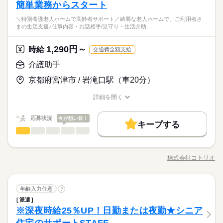
業務 など ※点滴や採血はありません 日勤のみ！残業なし！オ
簡単業務からスタート
【正看護師/准看護師】
続きを読む
ンコールなし！ お休みを取りやすい環境なので、 子育て中のマ
※どちらか必須
≪正・准看護師≫オンコールなし！健康な利用者さんが多く”負
＼特別養護老人ホームで高齢者サポート／綺麗な老人ホームで、ご利用者さ
マ・パパさんにもおすすめ♪ お気軽にご応募ください★
続きを読む
・経験に応じて優遇あり
ひとりで
みんなで
仕事の仕方
まの生活支援♪仕事内容・お話相手/見守り・生活介助…
担少なめ”な働きやすい環境です♪
・ブランクOK
医療・介護・福祉関連
業界
1,290円～
しずか
にぎやか
応募資格
時給
職場の様子
交通費全額支給
お仕事の特徴
時給 2,300円～
給与
【正看護師/准看護師】
介護助手
詳しい募集要項をすべて見る
働く人の待遇向上
※どちらか必須
時給2300円～＜交通費全額支給（ガソリン代含む）/日払い可/週
≪正・准看護師≫オンコールなし！健康な利用者さんが多く”負
京都府宮津市 / 岩滝口駅（車20分）
・経験に応じて優遇あり
払い可＞
高収入
担少なめ”な働きやすい環境です♪
・ブランクOK
応募する
詳細を開く
基本特徴
職種/応募資格
お仕事の特徴
給与/時間/休日
未経験OK
長期
新卒・第二
20代活躍
30代活躍
40代活躍
期間・時間
続きを読む
時給 2,300円～
給与
応募状況
今が狙い目！
詳しい募集要項をすべて見る
キープする
◆シフト制（日勤のみ） ・8：30～17：30 ※休憩1h ※週3日～
50代活躍
働く人の待遇向上
基本特徴
高収入
介護助手
時給2300円～＜交通費全額支給（ガソリン代含む）/日払い可/週
職種
※オンコールなし♪ ※残業なし
低い
高い
多い年齢層
募集条件
払い可＞
未経験OK
新卒・第二
20代活躍
30代活躍
40代活躍
＼特別養護老人ホームで高齢者サポート／ 綺麗な老人ホーム
交通費
即日スタート
勤務地固定
主婦・主夫
で、ご利用者さまの生活支援♪ 仕事内容 ・お話相手/見守り ・生
応募する
50代活躍
株式会社コトリオ
男性
女性
男女の割合
続きを読む
職種/応募資格
お仕事の特徴
給与/時間/休日
活介助 ・移動介助 ・シーツ交換 など まずはお名前を覚えて、
募集条件
履歴書不要
続きを読む
長期
期間・時間
続きを読む
お話し相手になることからはじめましょう！ その他の仕事につ
交通費
即日スタート
勤務地固定
主婦・主夫
いても先輩STAFFが優しく丁寧に指導してくれます♪
続きを読む
就業時間・曜日
◆シフト制（日勤のみ） ・8：30～17：30 ※休憩1h ※週3日～
ひとりで
みんなで
仕事の仕方
介護助手
職種
月曜 火曜 水曜 木曜 金曜 土曜 日曜 祝日
休日・休暇
年齢入力任意
?
履歴書不要
※オンコールなし♪ ※残業なし
低い
高い
多い年齢層
残業なし
Wワーク可
週2・3日
週4日
土日祝休
医療・介護・福祉関連
業界
派遣
就業時間・曜日
＼特別養護老人ホームで高齢者サポート／ 綺麗な老人ホーム
◆希望シフトに応じて最大で週4日休めます♪
平日休み
家庭都合休可
シフト勤務
しずか
にぎやか
※深夜時給25％UP！日勤または夜勤★シニア
応募資格
職場の様子
で、ご利用者さまの生活支援♪ 仕事内容 ・お話相手/見守り ・生
※土日休も相談OK！
残業なし
Wワーク可
週2・3日
週4日
土日祝休
男性
女性
男女の割合
続きを読む
活介助 ・移動介助 ・シーツ交換 など まずはお名前を覚えて、
★無資格・未経験歓迎