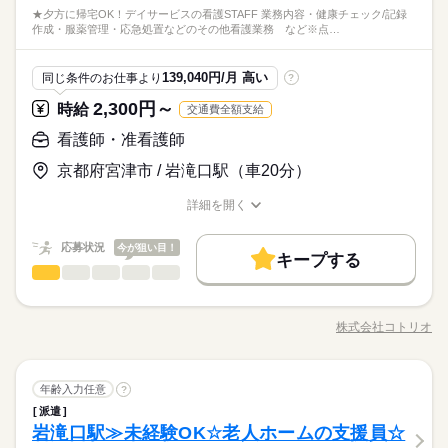
★夕方に帰宅OK！デイサービスの看護STAFF 業務内容・健康チェック/記録
作成・服薬管理・応急処置などのその他看護業務 など※点…
139,040円/月 高い
同じ条件のお仕事より
?
2,300円～
時給
交通費全額支給
看護師・准看護師
京都府宮津市 / 岩滝口駅（車20分）
詳細を開く
職種/応募資格
お仕事の特徴
給与/時間/休日
応募状況
今が狙い目！
キープする
看護師・准看護師
職種
低い
高い
多い年齢層
★夕方に帰宅OK！デイサービスの看護STAFF★ ▼業務内容 ・
健康チェック/記録作成 ・服薬管理 ・応急処置などのその他看護
株式会社コトリオ
男性
女性
男女の割合
職種/応募資格
お仕事の特徴
給与/時間/休日
業務 など ※点滴や採血はありません 日勤のみ！残業なし！オ
続きを読む
ンコールなし！ お休みを取りやすい環境なので、 子育て中のマ
マ・パパさんにもおすすめ♪ お気軽にご応募ください★
続きを読む
ひとりで
みんなで
仕事の仕方
看護師・准看護師
職種
年齢入力任意
?
低い
高い
多い年齢層
医療・介護・福祉関連
業界
派遣
★夕方に帰宅OK！デイサービスの看護STAFF★ ▼業務内容 ・
しずか
にぎやか
岩滝口駅≫未経験OK☆老人ホームの支援員☆
応募資格
職場の様子
健康チェック/記録作成 ・服薬管理 ・応急処置などのその他看護
男性
女性
男女の割合