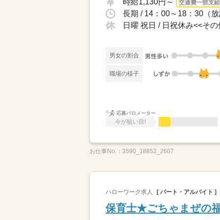
時給1,130円～
交通費一部支給
長期 / 14：00～18：3
日曜 祝日 / 日祝休み<<
男女の割合
職場の様子
応募バロメーター
今が狙い目!
お仕事No.：
3590_18852_2607
ハローワーク求人
[ パート・アルバイト ]
保育士★ごちゃまぜの