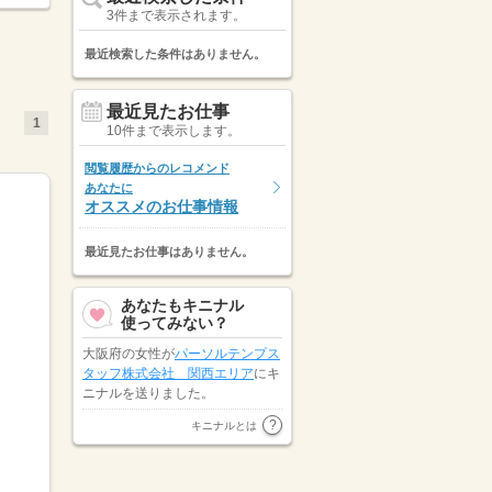
3件まで表示されます。
最近検索した条件はありません。
最近見たお仕事
1
10件まで表示します。
閲覧履歴からのレコメンド
あなたに
オススメのお仕事情報
最近見たお仕事はありません。
あなたもキニナル
使ってみない？
大阪府の女性が
パーソルテンプス
タッフ株式会社 関西エリア
にキ
ニナルを送りました。
兵庫県の女性が
ビーウィズ株式会
キニナルとは
社
にキニナルを送りました。