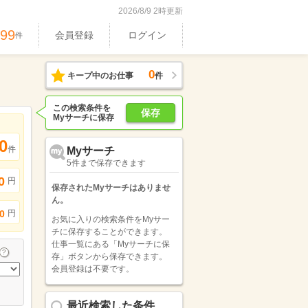
2026/8/9 2時更新
699
会員登録
ログイン
件
0
キープ中のお仕事
件
この検索条件を
保存
Myサーチに保存
0
件
Myサーチ
5件まで保存できます
0
円
保存されたMyサーチはありませ
ん。
円
0
お気に入りの検索条件をMyサー
チに保存することができます。
仕事一覧にある「Myサーチに保
存」ボタンから保存できます。
会員登録は不要です。
最近検索した条件