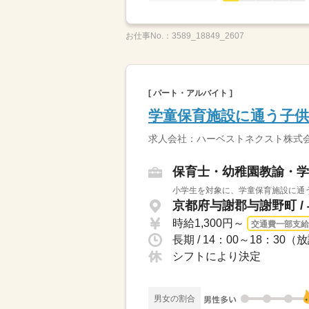
お仕事No.：
3589_18849_2607
[ パート・アルバイト ]
学童保育施設に通う子
求人会社：ハーベストネクスト株式会
保育士・幼稚園教諭・学
小学生を対象に、学童保育施設に通う
京都府与謝郡与謝野町 /
時給1,300円～
交通費一部支給
長期 / 14：00～18：3
シフトにより決定
男女の割合