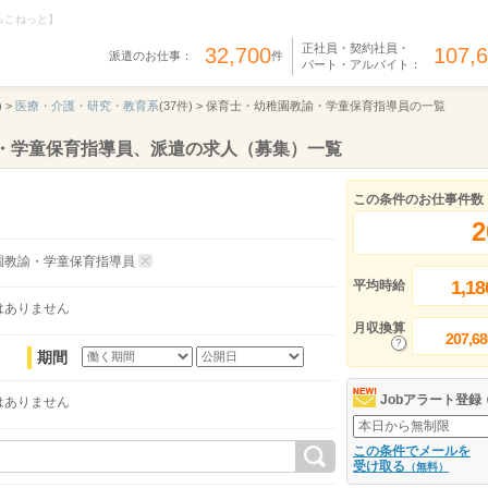
らこねっと】
正社員・契約社員・
32,700
107,
派遣のお仕事：
件
パート・アルバイト：
 >
医療・介護・研究・教育系
(37件) >
保育士・幼稚園教諭・学童保育指導員の一覧
諭・学童保育指導員、派遣の求人（募集）一覧
この条件のお仕事件数
2
園教諭・学童保育指導員
1,18
平均時給
はありません
月収換算
207,68
期間
Jobアラート登録
はありません
この条件でメールを
受け取る
（無料）