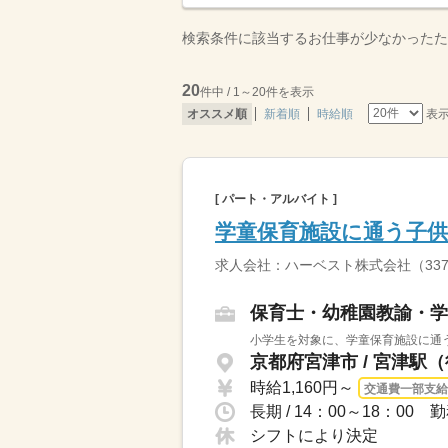
検索条件に該当するお仕事が少なかったた
20
件中 / 1～20件を表示
表
オススメ順
新着順
時給順
[ パート・アルバイト ]
学童保育施設に通う子
求人会社：ハーベスト株式会社（33
保育士・幼稚園教諭・学
小学生を対象に、学童保育施設に通う
京都府宮津市 / 宮津駅
時給1,160円～
交通費一部支給
長期 / 14：00～18：0
シフトにより決定