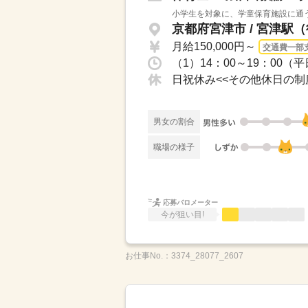
小学生を対象に、学童保育施設に通う
京都府宮津市 / 宮津駅
月給150,000円～
交通費一部
男女の割合
職場の様子
応募バロメーター
今が狙い目!
お仕事No.：
3374_28077_2607