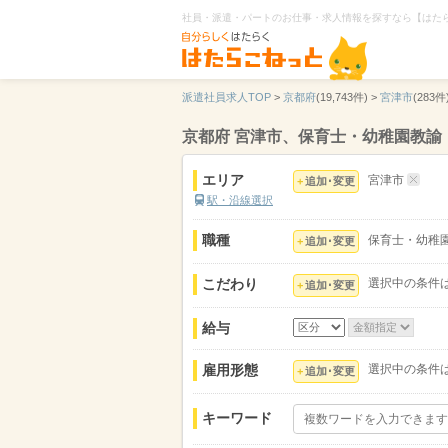
社員・派遣・パートのお仕事・求人情報を探すなら【はた
派遣社員求人TOP
>
京都府
(19,743件) >
宮津市
(283件)
京都府 宮津市、保育士・幼稚園教
エリア
宮津市
追加･変更
駅・沿線選択
職種
保育士・幼稚
追加･変更
こだわり
選択中の条件
追加･変更
給与
雇用形態
選択中の条件
追加･変更
キーワード