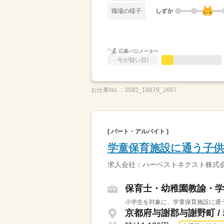
職場の様子
応募バロメーター
今が狙い目!
お仕事No.：
3592_18879_2607
[ パート・アルバイト ]
学童保育施設に通う子
求人会社：ハーベストネクスト株式会
保育士・幼稚園教諭・学
小学生を対象に、学童保育施設に通う
京都府与謝郡与謝野町 /