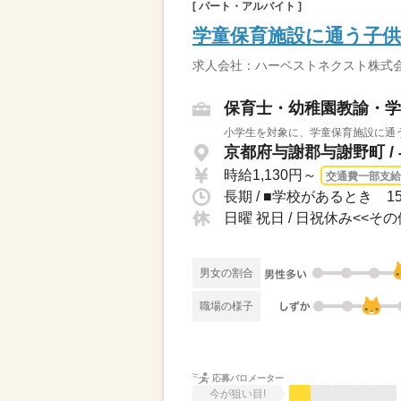
[ パート・アルバイト ]
学童保育施設に通う子
求人会社：ハーベストネクスト株式会
保育士・幼稚園教諭・学
小学生を対象に、学童保育施設に通う
京都府与謝郡与謝野町 /
時給1,130円～
交通費一部支給
長期 / ■学校があるとき 
日曜 祝日 / 日祝休み<<
男女の割合
職場の様子
応募バロメーター
今が狙い目!