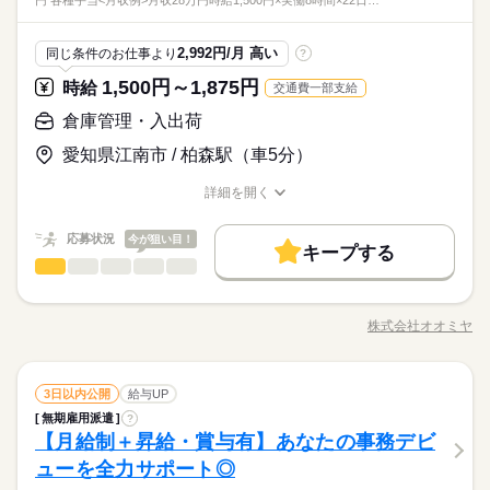
円 各種手当<月収例>月収28万円時給1,500円×実働8時間×22日…
2,992円/月 高い
同じ条件のお仕事より
?
1,500円～1,875円
時給
交通費一部支給
倉庫管理・入出荷
愛知県江南市 / 柏森駅（車5分）
詳細を開く
職種/応募資格
お仕事の特徴
給与/時間/休日
応募状況
今が狙い目！
キープする
倉庫管理・入出荷
職種
低い
高い
多い年齢層
無期雇用派遣で安定して働ける！ 残業少なめで生活リズムも安
定◎ 【仕事内容】 製造メーカーで配送業者から届いた荷物を受
株式会社オオミヤ
男性
女性
男女の割合
職種/応募資格
お仕事の特徴
給与/時間/休日
取り・仕分けする物流のお仕事です。 【具体的には】 ・届いた
続きを読む
荷物を受取ります。 ・荷物を台車に載せます。 ・荷物を載せた
台車を移動させます。 【その他】 ・社員食堂利用可能。どれも
続きを読む
ひとりで
みんなで
仕事の仕方
倉庫管理・入出荷
職種
安くて200円代で食事可能。物価高の世の中で嬉しい値段です
3日以内公開
給与UP
低い
高い
多い年齢層
メーカー関連
業界
よ！ ■土日祝休み◎■ 企業カレンダーによりますが、 土日休み
無期雇用派遣
?
無期雇用派遣で安定して働ける！ 残業少なめで生活リズムも安
で長期休暇もあります！
しずか
にぎやか
【月給制＋昇給・賞与有】あなたの事務デビ
応募資格
職場の様子
定◎ 【仕事内容】 製造メーカーで配送業者から届いた荷物を受
男性
女性
男女の割合
取り・仕分けする物流のお仕事です。 【具体的には】 ・届いた
ューを全力サポート◎
未経験の方大歓迎！
続きを読む
荷物を受取ります。 ・荷物を台車に載せます。 ・荷物を載せた
作業にはクレーン・玉掛けの資格が必要です。