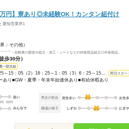
60万円】寮あり◎未経験OK！カンタン組付け
ー
愛知営業所1
界：その他）
￣￣￣・自動車の製造や組立・加工・シートなどの内装部品組立◎外装部品...
徒歩30分）
費一部支給
即日〜 / ■2交替制（1）6：25～15：05（2）16：25～1：05（3）6：25～15：15（4）16：...
即日スター
ンダーあり■GW・夏季・年末年始連休あり■有給休暇あり
男女の割合
職場の様子