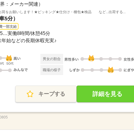
界：メーカー関連）
荷をお願いします！★ピッキング★仕分け・梱包★検品 など...出荷する...
（車5分）
費一部支給
5…実働8時間/休憩45分
年末年始などの長期休暇充実♪
男女の割合
職場の様子
詳細を見る
キープする
805