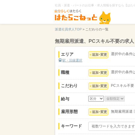
社員・派遣・パートのお仕事・求人情報を探すなら【はた
派遣社員求人TOP
>
こだわりの一覧
無期雇用派遣、PCスキル不要の求人
エリア
選択中の条件
追加･変更
駅・沿線選択
職種
選択中の条件
追加･変更
こだわり
PCスキル不要
追加･変更
給与
雇用形態
無期雇用派遣
追加･変更
キーワード