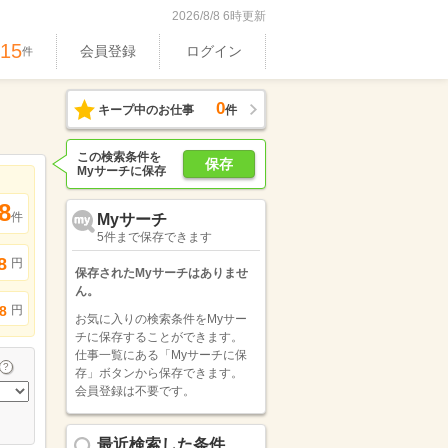
2026/8/8 6時更新
515
会員登録
ログイン
件
0
キープ中のお仕事
件
この検索条件を
保存
Myサーチに保存
8
件
Myサーチ
5件まで保存できます
8
円
保存されたMyサーチはありませ
ん。
円
8
お気に入りの検索条件をMyサー
チに保存することができます。
仕事一覧にある「Myサーチに保
存」ボタンから保存できます。
会員登録は不要です。
最近検索した条件