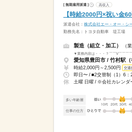
[ 無期雇用派遣 ]
高収入
?
【時給2000円×祝い金
派遣会社：
株式会社エー・オー・シ
勤務先名：トヨタ自動車 堤工場
製造（組立・加工）
（業
▼業務内容は・・・？￣￣V￣￣￣￣
愛知県豊田市 / 竹村駅（
時給2,000円～2,500円
交通
土曜 日曜 / ※会社カレ
多い年齢層
仕事の仕方