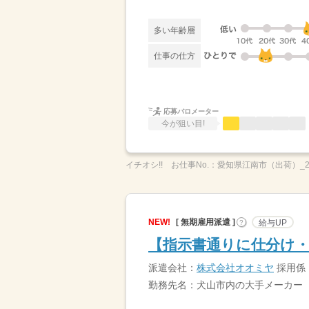
多い年齢層
仕事の仕方
応募バロメーター
今が狙い目!
イチオシ!!
お仕事No.：
愛知県江南市（出荷）_26
NEW!
[ 無期雇用派遣 ]
給与UP
?
【指示書通りに仕分け・
派遣会社：
株式会社オオミヤ
採用係
勤務先名：犬山市内の大手メーカー