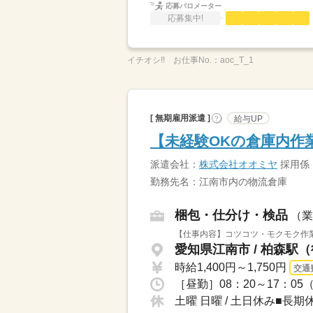
応募バロメーター
応募集中!
イチオシ!!
お仕事No.：
aoc_T_1
[ 無期雇用派遣 ]
給与UP
?
【未経験OKの倉庫内作
派遣会社：
株式会社オオミヤ
採用係
勤務先名：江南市内の物流倉庫
梱包・仕分け・検品
（業
【仕事内容】コツコツ・モクモク作業
愛知県江南市 / 柏森駅
時給1,400円～1,750円
交通
［昼勤］08：20～17：
土曜 日曜 / 土日休み■