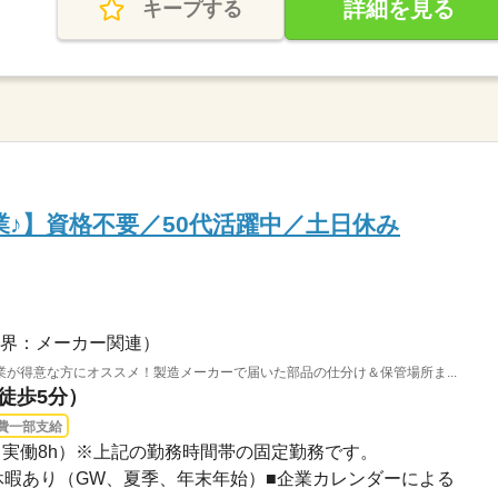
詳細を見る
キープする
業♪】資格不要／50代活躍中／土日休み
界：メーカー関連）
が得意な方にオススメ！製造メーカーで届いた部品の仕分け＆保管場所ま...
（徒歩5分）
費一部支給
05（実働8h）※上記の勤務時間帯の固定勤務です。
長期休暇あり（GW、夏季、年末年始）■企業カレンダーによる