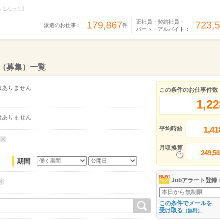
らこねっと】
正社員・契約社員・
179,867
723,
派遣のお仕事：
件
パート・アルバイト：
（募集）一覧
はありません
この条件のお仕事件数
1,22
はありません
1,41
平均時給
月収換算
249,56
期間
Jobアラート登録
この条件でメールを
受け取る
（無料）