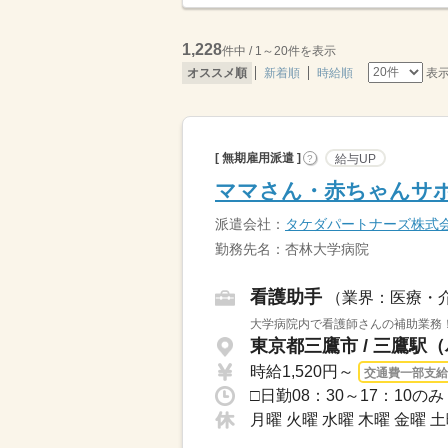
1,228
件中 / 1～20件を表示
表
オススメ順
新着順
時給順
[ 無期雇用派遣 ]
給与UP
?
ママさん・赤ちゃんサポ
派遣会社：
タケダパートナーズ株式
勤務先名：杏林大学病院
看護助手
（業界：医療・
大学病院内で看護師さんの補助業務！
東京都三鷹市 / 三鷹駅（
時給1,520円～
交通費一部支給
月曜 火曜 水曜 木曜 金曜 