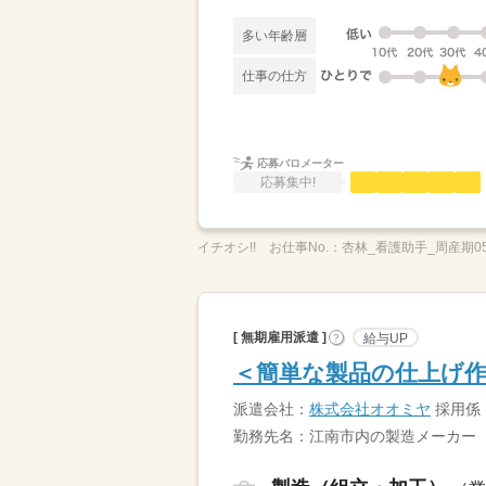
多い年齢層
仕事の仕方
応募バロメーター
応募集中!
イチオシ!!
お仕事No.：
杏林_看護助手_周産期05
[ 無期雇用派遣 ]
給与UP
?
＜簡単な製品の仕上げ作
派遣会社：
株式会社オオミヤ
採用係
勤務先名：江南市内の製造メーカー