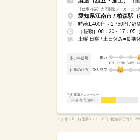
製造（組立・加工）
（業
【仕事内容】大手製造メーカーにて部
愛知県江南市 / 柏森駅
時給1,400円～1,750円 / 経
土曜 日曜 / 土日休み■
多い年齢層
仕事の仕方
応募バロメーター
応募者増加中!
イチオシ!!
お仕事No.：
（02）愛知県江南市_260