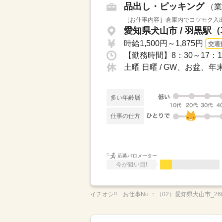
品出し・ピッキング
（業
［お仕事内容］倉庫内でコツモク入出
愛知県犬山市 / 羽黒駅
時給1,500円～1,875円
交通
【勤務時間】8：30～17：1
土曜 日曜 / GW、お盆、
多い年齢層
仕事の仕方
応募バロメーター
今が狙い目!
イチオシ!!
お仕事No.：
（02）愛知県犬山市_260