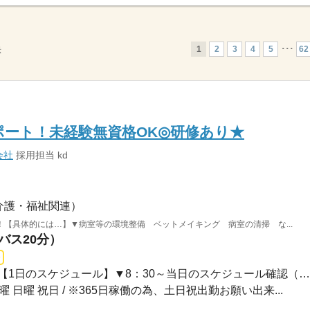
1
2
3
4
5
･･･
62
示
ート！未経験無資格OK◎研修あり★
会社
採用担当 kd
介護・福祉関連）
【具体的には…】▼病室等の環境整備 ベットメイキング 病室の清掃 な...
バス20分）
□日勤08：30～17：10のみ【1日のスケジュール】▼8：30～当日のスケジュール確認（退院...
土曜 日曜 祝日 / ※365日稼働の為、土日祝出勤お願い出来...