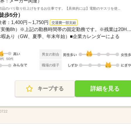
界：メーカー関連）
品のバリ取り仕上げをするお仕事です。【具体的には】電動のヤスリを使...
（徒歩5分）
験者：1,400円～1,750円
交通費一部支給
［昼勤］08：20～17：05（実働8h）※上記の勤務時間帯の固定勤務です。※残業は20H
長期休暇あり（GW、夏季、年末年始）■企業カレンダーによる
男女の割合
職場の様子
詳細を見る
キープする
722