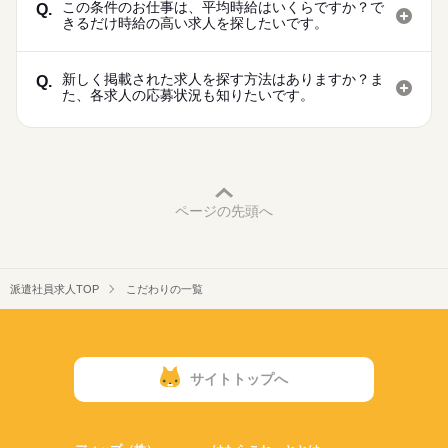
この条件のお仕事は、平均時給はいくらですか？で
Q.
きるだけ時給の高い求人を探したいです。
新しく掲載された求人を探す方法はありますか？ま
Q.
た、各求人の応募状況も知りたいです。
ページの先頭へ
派遣社員求人TOP
こだわりの一覧
サイトトップへ