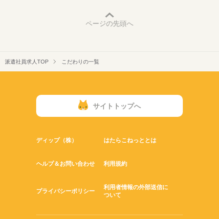
ページの先頭へ
派遣社員求人TOP
こだわりの一覧
サイトトップへ
ディップ（株）
はたらこねっととは
ヘルプ＆お問い合わせ
利用規約
利用者情報の外部送信に
プライバシーポリシー
ついて