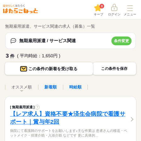
0
キープ
ログイン
メニュー
無期雇用派遣、サービス関連の求人（募集）一覧
無期雇用派遣 / サービス関連
条件変更
3
( 平均時給：1,650円 )
件
この条件の
新着を受け取る
この条件を保存
オススメ順
新着順
時給順
無期雇用派遣
?
【レア求人】資格不要★済生会病院で看護サ
ポート｜賞与年2回
病院にて看護師のサポートをお願いします♪主な作業は 患者さんの移送・ベ
ットメイク・排泄介助・入浴介助 などです 更に具体的…