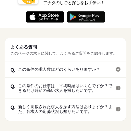
アナタのしごと探しをお手伝い！
休日・休暇
●土日祝を含む5日間の勤務です。
よくある質問
このページの求人に関して、よくあるご質問をご紹介します。
この条件の求人数はどのくらいありますか？
Q.
この条件のお仕事は、平均時給はいくらですか？で
Q.
きるだけ時給の高い求人を探したいです。
新しく掲載された求人を探す方法はありますか？ま
Q.
た、各求人の応募状況も知りたいです。