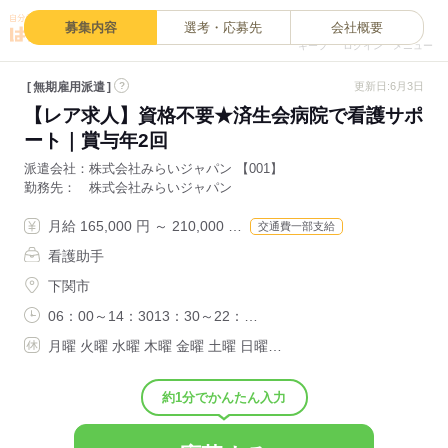
0
募集内容
選考・応募先
会社概要
キープ
ログイン
メニュー
無期雇用派遣
?
更新日:6月3日
【レア求人】資格不要★済生会病院で看護サポ
ート｜賞与年2回
派遣会社
株式会社みらいジャパン 【001】
勤務先
株式会社みらいジャパン
月給 165,000 円 ～ 210,000 …
交通費一部支給
看護助手
下関市
06：00～14：3013：30～22：…
月曜 火曜 水曜 木曜 金曜 土曜 日曜…
約1分でかんたん入力