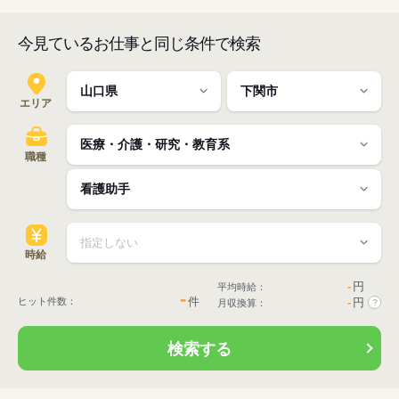
今見ているお仕事と同じ条件で検索
エリア
職種
時給
-
円
平均時給：
-
件
ヒット件数：
-
円
月収換算：
?
検索する