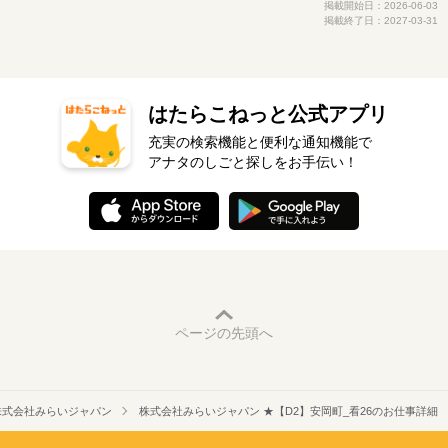
掲載開始日：2026-06-03
掲載終了日：2027-03-31
はたらこねっと公式アプリ
充実の検索機能と便利な通知機能で
アナタのしごと探しをお手伝い！
ページの先頭へ
株式会社みらいジャパン
株式会社みらいジャパン ★【D2】安岡町_看26のお仕事詳細