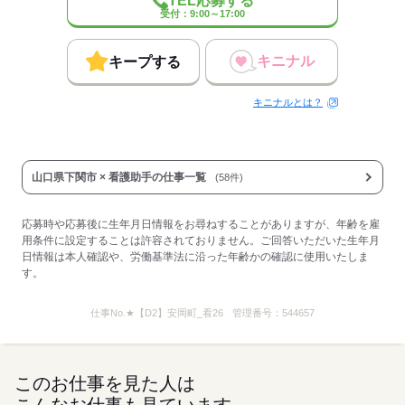
TEL応募する
受付：9:00～17:00
応募する
キニナル
キープする
キニナルとは？
山口県下関市 × 看護助手の仕事一覧
(58件)
応募時や応募後に生年月日情報をお尋ねすることがありますが、年齢を雇
用条件に設定することは許容されておりません。ご回答いただいた生年月
日情報は本人確認や、労働基準法に沿った年齢かの確認に使用いたしま
す。
仕事No.
★【D2】安岡町_看26
管理番号：
544657
このお仕事を見た人は