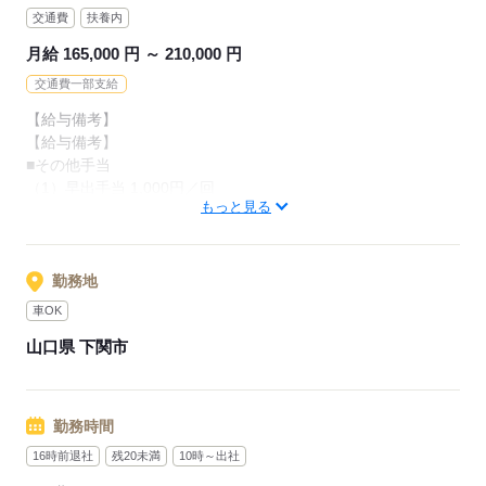
交通費
扶養内
応募する
月給 165,000 円 ～ 210,000 円
応募する
交通費一部支給
【給与備考】
【給与備考】
■その他手当
（1）早出手当 1,000円／回
もっと見る
（2）遅出手当 800円／回
（3）休日手当 1,000円／回
◇（1）（2）（3）の手当は各1回につき付与
勤務地
■家族手当あり
車OK
扶養配偶者 7,000円／月
山口県 下関市
第一子 10,000円／月
第二子以降 5,000円／月
■賞与あり （7月・12月・期末）
勤務時間
賞与：昨年の実績計2ヶ月（ただし勤務1年未満は寸志）
16時前退社
残20未満
10時～出社
＋期末賞与
★年末年始特別手当あり！