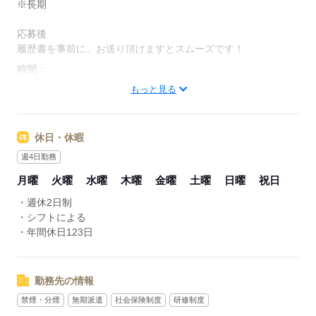
※長期
【交通費備考】
応募後
※上限10,000円/月
履歴書を事前に、お送り頂けますとスムーズです！
（片道2km以上から支給）
時間：
06：00～14：30
※駐車場あり
もっと見る
13：30～22：00
08：30～17：00
応募する
（1）早出
休日・休暇
（2）遅出
週4日勤務
（3）日勤 ※引継ぎ期間1～2週間のみ
月曜
火曜
水曜
木曜
金曜
土曜
日曜
祝日
休憩：60分
・週休2日制
残業：月2時間
・シフトによる
※業務多忙時、月90時間までを年6回、年720時間まで延長可能
・年間休日123日
応募する
勤務先の情報
禁煙・分煙
無期派遣
社会保険制度
研修制度