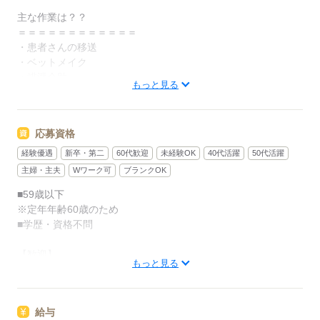
主な作業は？？
＝＝＝＝＝＝＝＝＝＝＝＝
・患者さんの移送
・ベットメイク
・排泄介助
もっと見る
・入浴介助
＝＝＝＝＝＝＝＝＝＝＝＝
…などです！！
応募資格
更に具体的なスケジュールなどは、
経験優遇
新卒・第二
60代歓迎
未経験OK
40代活躍
50代活躍
面接時にご確認ください★
主婦・主夫
Wワーク可
ブランクOK
■59歳以下
※定年年齢60歳のため
【どんな人が働いてる？】
■学歴・資格不問
・看護師志望で経験積みたい専門学生の方
・元看護士で経験活かして働きたいという方
【歓迎】
・完全未経験だけど人と関わる仕事がしたかった方 などなど
もっと見る
■未経験の方
■主婦（夫）の方
未経験大歓迎の総合病院勤務はウチだけ！！
■家庭と両立できるお仕事がしたい方
是非お気軽にお問合せ下さい_（._.）_
給与
■介護・ヘルパー経験がある方