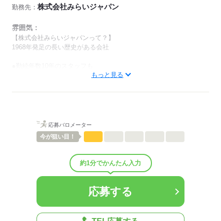
株式会社みらいジャパン
勤務先：
雰囲気：
【株式会社みらいジャパンって？】
1968年発足の長い歴史がある会社
●勤続年数10年のスタッフも
もっと見る
いらっしゃる安定職場！
●入社後の研修・フォロー体制も充実！
久しぶりに仕事復帰される方も安心◎
男性
女性
男女の割合
応募バロメーター
今が
狙い目！
ひとりで
みんなで
仕事の仕方
約1分でかんたん入力
しずか
にぎやか
職場の様子
配属先部署：
男女比
（男4：女6）
応募する
概要：
業界
サービス関連