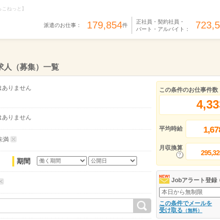
らこねっと】
正社員・契約社員・
179,854
723,
派遣のお仕事：
件
パート・アルバイト：
求人（募集）一覧
はありません
この条件のお仕事件数
4,33
はありません
1,67
平均時給
未満
月収換算
295,32
期間
Jobアラート登録
この条件でメールを
受け取る
（無料）