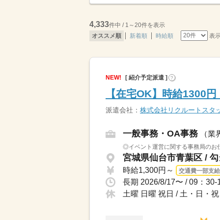
4,333
件中 / 1～20件を表示
表
オススメ順
新着順
時給順
NEW!
[ 紹介予定派遣 ]
?
【在宅OK】時給1300
派遣会社：
株式会社リクルートスタ
一般事務・OA事務
（業
◎イベント運営に関する事務局のお仕
宮城県仙台市青葉区 / 
時給1,300円～
交通費一部支給
土曜 日曜 祝日 / 土・日