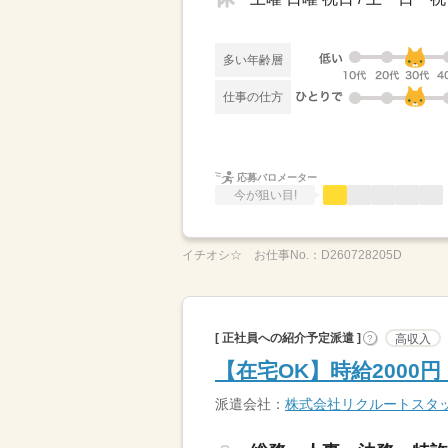
多い年齢層
仕事の仕方
応募バロメーター
今が狙い目!
イチオシ☆
お仕事No.：
D260728205D
[ 正社員への紹介予定派遣 ]
高収入
?
【在宅OK】時給2000
派遣会社：
株式会社リクルートスタ