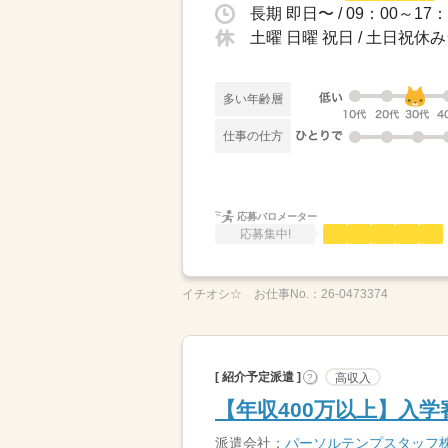
長期 即日〜 / 09：00～1
土曜 日曜 祝日 / 土日祝休
多い年齢層
仕事の仕方
応募バロメーター
応募集中!
イチオシ☆
お仕事No.：
26-0473374
[ 紹介予定派遣 ]
高収入
?
【年収400万以上】入
派遣会社：
パーソルテンプスタッフ