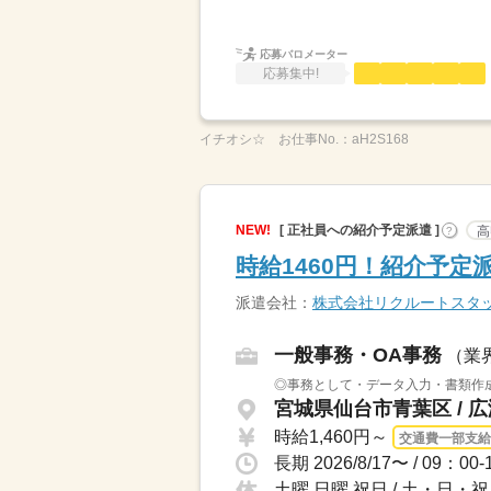
応募バロメーター
応募集中!
イチオシ☆
お仕事No.：
aH2S168
NEW!
[ 正社員への紹介予定派遣 ]
高
?
時給1460円！紹介予
派遣会社：
株式会社リクルートスタ
一般事務・OA事務
（業
◎事務として・データ入力・書類作成・
宮城県仙台市青葉区 / 
時給1,460円～
交通費一部支給
土曜 日曜 祝日 / 土・日