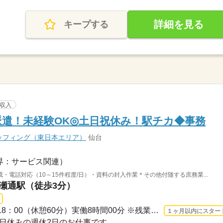
詳細を見る
キープする
収入
定派遣！未経験OK◎土日祝休み！駅チカ◆事務
ッフィング（東日本エリア）
仙台
界：サービス関連）
電話対応（10～15件程度/日）・資料の封入作業＊その他付随する庶務業...
広瀬通駅（徒歩3分）
長期 2026/8/17〜 / 09：00-18：00（休憩60分）実働8時間00分 ※残業時間：月5時間～10...
１ヶ月以内にスター
・祝日休みの週休2日のお仕事です。