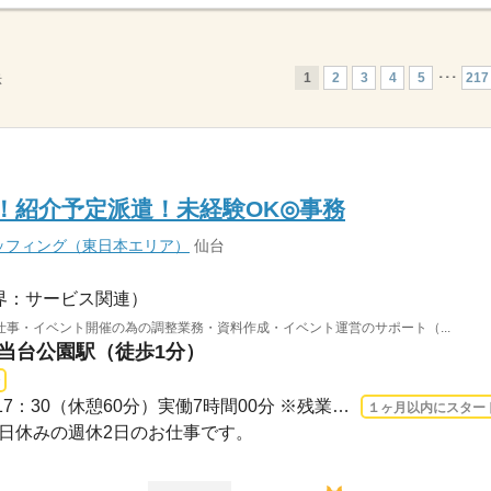
1
2
3
4
5
･･･
217
示
円！紹介予定派遣！未経験OK◎事務
ッフィング（東日本エリア）
仙台
界：サービス関連）
事・イベント開催の為の調整業務・資料作成・イベント運営のサポート（...
勾当台公園駅（徒歩1分）
長期 2026/8/17〜 / 09：30-17：30（休憩60分）実働7時間00分 ※残業時間：月0時間～15...
１ヶ月以内にスター
・祝日休みの週休2日のお仕事です。