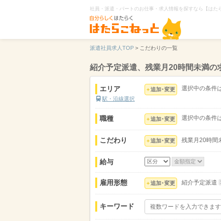
社員・派遣・パートのお仕事・求人情報を探すなら【はた
派遣社員求人TOP
>
こだわりの一覧
紹介予定派遣、残業月20時間未満の
エリア
選択中の条件
追加･変更
駅・沿線選択
職種
選択中の条件
追加･変更
こだわり
残業月20時間
追加･変更
給与
雇用形態
紹介予定派遣
追加･変更
キーワード