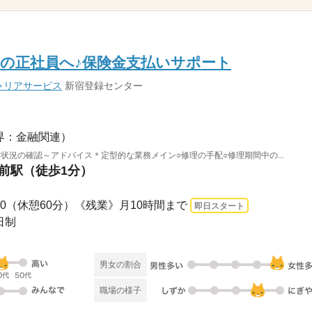
の正社員へ♪保険金支払いサポート
ャリアサービス
新宿登録センター
界：金融関連）
状況の確認～アドバイス＊定型的な業務メイン○修理の手配○修理期間中の...
橋前駅（徒歩1分）
7：00（休憩60分）《残業》月10時間まで
即日スタート
日制
男女の割合
職場の様子