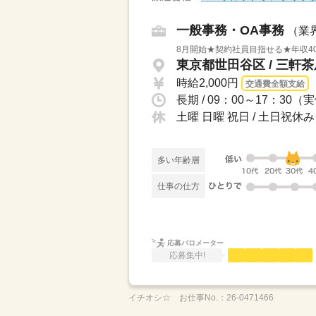
一般事務・OA事務
（業
8月開始★契約社員目指せる★年収40
東京都世田谷区 / 三軒
時給2,000円
交通費全額支給
長期 / 09：00～17：30（
土曜 日曜 祝日 / 土日祝休
多い年齢層
仕事の仕方
応募バロメーター
応募集中!
イチオシ☆
お仕事No.：
26-0471466