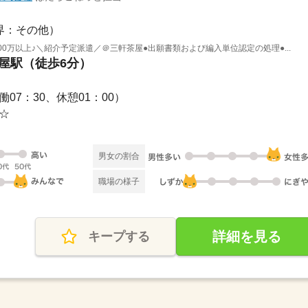
界：その他）
0万以上♪＼紹介予定派遣／＠三軒茶屋●出願書類および編入単位認定の処理●...
茶屋駅（徒歩6分）
実働07：30、休憩01：00）
み☆
男女の割合
職場の様子
詳細を見る
キープする