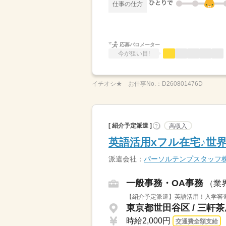
仕事の仕方
応募バロメーター
今が狙い目!
イチオシ★
お仕事No.：
D260801476D
[ 紹介予定派遣 ]
高収入
?
英語活用xフル在宅♪世
派遣会社：
パーソルテンプスタッフ
一般事務・OA事務
（業
【紹介予定派遣】英語活用！入学審査
東京都世田谷区 / 三軒
時給2,000円
交通費全額支給