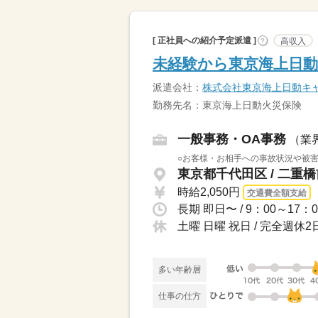
[ 正社員への紹介予定派遣 ]
高収入
?
未経験から東京海上日動
派遣会社：
株式会社東京海上日動キ
勤務先名：東京海上日動火災保険
一般事務・OA事務
（業
○お客様・お相手への事故状況や被害
東京都千代田区 / 二重
時給2,050円
交通費全額支給
長期 即日〜 / 9：00～1
土曜 日曜 祝日 / 完全週休2
多い年齢層
仕事の仕方