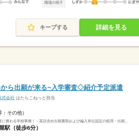
職場の様子
詳細を見る
キープする
界から出願が来る~入学審査◇紹介予定派遣
株式会社
はたらこねっと担当
界：その他）
に携わる学校事務！・英語含め出願書類および編入単位認定の処理・出願...
茶屋駅（徒歩6分）