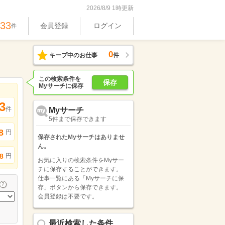
2026/8/9 1時更新
533
会員登録
ログイン
件
0
キープ中のお仕事
件
この検索条件を
保存
Myサーチに保存
3
件
Myサーチ
5件まで保存できます
8
円
保存されたMyサーチはありませ
ん。
円
8
お気に入りの検索条件をMyサー
チに保存することができます。
仕事一覧にある「Myサーチに保
存」ボタンから保存できます。
会員登録は不要です。
最近検索した条件