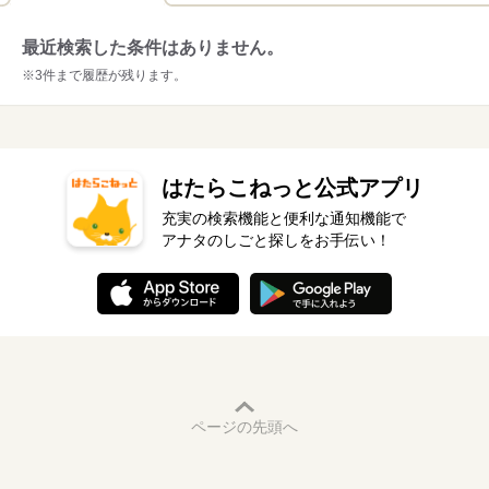
ご登録されているスタッフの方は、どなたでも利用できます。
最近検索した条件はありません。
いつでもどこでもオンラインで受講可能！
※3件まで履歴が残ります。
OAやビジネススキルの講座が多数の無料のeラーニング：ELAN
（エラン）やLIVEで解説を聞けるOAセミナーなど、オンライン
での研修が充実しています。
はたらこねっと公式アプリ
充実の検索機能と便利な通知機能で
アナタのしごと探しをお手伝い！
スマホOK。好きな時間・場所で学べます。
ページの先頭へ