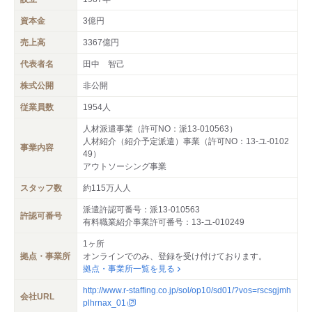
資本金
3億円
売上高
3367億円
代表者名
田中 智己
株式公開
非公開
従業員数
1954人
人材派遣事業（許可NO：派13-010563）
人材紹介（紹介予定派遣）事業（許可NO：13-ユ-0102
事業内容
49）
アウトソーシング事業
スタッフ数
約115万人人
派遣許認可番号：派13-010563
許認可番号
有料職業紹介事業許可番号：13-ユ-010249
1ヶ所
拠点・事業所
オンラインでのみ、登録を受け付けております。
拠点・事業所一覧を見る
http://www.r-staffing.co.jp/sol/op10/sd01/?vos=rscsgjmh
会社URL
plhrnax_01