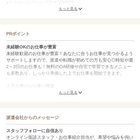
●リクルートグループ団体保険制度
●ベビーシッター割引サービス
もっと見る
●出産育児一時金
●給与の即受け取りOK
●株式会社ベネフィット・ワンの福利厚生サービス（ベネフィッ
PRポイント
ト・ステーション）をご提供します
未経験OKのお仕事が豊富
＜研修、資格支援制度＞
未経験歓迎のお仕事が豊富！あなたに合うお仕事が見つかるよう
●インターネットを利用したeラーニング｢ELAN｣
サポートしますので、派遣や転職が初めての方も安心◎時短や週
●無料OAセミナー
2～3日のお仕事も！無料のOA研修や自宅で学習できるメニュー
●キャリアコンサルティング
も多数あり、しっかり準備した上でお仕事を開始できます。
●ベルリッツやECCなどの英会話スクール､TAC･LEC･大原など資
格スクール優待割引
大手企業のお仕事が豊富
●産業能率大学 通信教育講座を優待価格（20～30％割引）でご利
大手企業や人気の企業で働くチャンス！リクルート、三菱商事、
もっと見る
用可
早稲田大学やマスコミ・公益法人でのOA事務・営業事務・英文
事務・総務事務・経理事務・営業職・ITエンジニアなど職種が豊
富！まずは登録時にご希望をご相談下さい。当社スタッフ活躍中
派遣会社からのメッセージ
の職場もアリ♪
スタッフフォローに自信あり
紹介予定派遣のお仕事が豊富
オンライン面談スタッフ・お仕事紹介担当が、希望や悩みを伺い
派遣スタッフとして最長6ヶ月就業した後、企業とあなたの合意