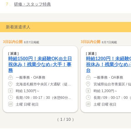
研修・スタッフ特典
新着派遣求人
3日以内公開
3日以内公開
8月7日掲載
8月7日掲載
[ 派遣 ]
[ 派遣 ]
時給1500円！未経験OK◎土日
時給1200円！未経験
祝休み！残業少なめ♪大手！事
祝休み！残業少なめ
務
台
一般事務・OA事務
一般事務・OA事務
北海道札幌市中央区 / 大通駅（徒歩3分）
時給 1,500円～
時給 1,200円～
長期 / 09：00-17：30（休憩60分...
長期 / 09：00-17：00（
土曜 日曜 祝日
土曜 日曜 祝日
（ 1 / 10 ）