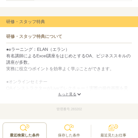
研修・スタッフ特典
研修・スタッフ特典について
●eラーニング：ELAN（エラン）
有名講師によるExcel講座をはじめとするOA、ビジネススキルの
講座が多数。
実務に役立つポイントを効率よく学ぶことができます。
●オンラインセミナー
OAインストラクターがLiveでレクチャー！実際の操作画面を見
ながら学習できます。わからないところは質問タイムで解消でき
もっと見る
る人気のセミナーです。
管理番号.283202
●プロのキャリアコンサルタントに相談できる、キャリアコンサ
ルティング
経験豊富なキャリアコンサルタント（有資格者）と、理想のワー
クスタイルに近づくためのヒントを一緒に探していく場です。
最近検索した条件
保存した条件
最近見たお仕事