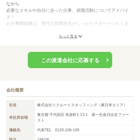
ながら
の上「正社員・契約社員」になる紹介予定派遣のお仕事も多数ご
必要なスキルや自分に合った仕事、就職活動についてアドバイ
用意！派遣期間中に職場や仕事を理解し、その企業が自分と合う
ス！
かを実際に経験してから判断できるというメリットがあります。
お仕事開始後は、専任の営業担当がしっかりサポートいたしま
応募書類作成のアドバイスなど、就業開始⇒社員化までをお手伝
す。
いします！
就業中に便利なアプリもあります！
もっと見る
無料キャリアコンサルティングもぜひご利用下さい。
この派遣会社に応募する
会社概要
社名
株式会社リクルートスタッフィング（東日本エリア）
東京都 千代田区 有楽町1-13-1 第一生命日比谷ファー
本社所在地
スト
連絡先
代表TEL
0120-106-106
設立
1987年