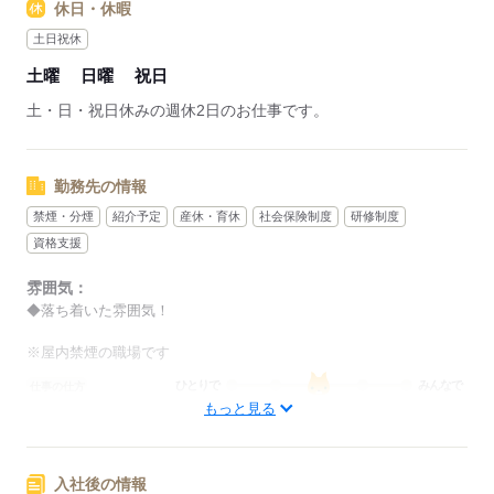
休日・休暇
土日祝休
土曜
日曜
祝日
土・日・祝日休みの週休2日のお仕事です。
勤務先の情報
禁煙・分煙
紹介予定
産休・育休
社会保険制度
研修制度
資格支援
雰囲気：
◆落ち着いた雰囲気！
※屋内禁煙の職場です
ひとりで
みんなで
仕事の仕方
もっと見る
しずか
にぎやか
職場の様子
概要：
入社後の情報
業界
サービス関連