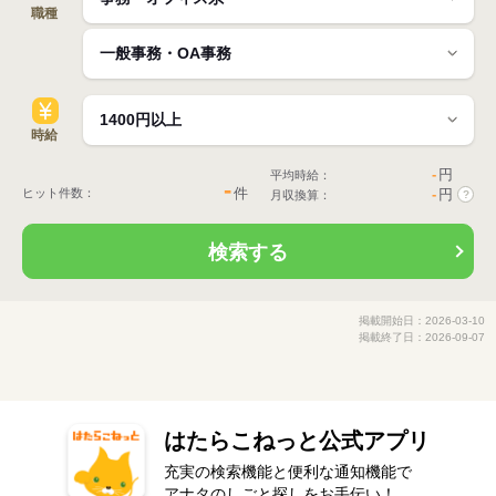
職種
時給
-
円
平均時給：
-
件
ヒット件数：
-
円
月収換算：
?
検索する
掲載開始日：2026-03-10
掲載終了日：2026-09-07
はたらこねっと公式アプリ
充実の検索機能と便利な通知機能で
アナタのしごと探しをお手伝い！