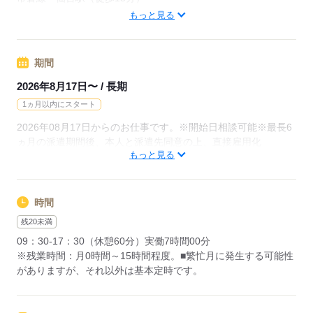
仙台市地下鉄南北線 勾当台公園 徒歩1分
もっと見る
応募する
期間
2026年8月17日〜 / 長期
1ヵ月以内にスタート
2026年08月17日からのお仕事です。※開始日相談可能※最長6
ヵ月の派遣期間後、本人と派遣先同意の上、直接雇用化
もっと見る
▼こちらのお仕事以外にも...▼
・大手企業でのお仕事
・人気の在宅や大学事務のお仕事 など
時間
たくさんのお仕事の中からあなたのご希望に合わせて選べます♪
残20未満
09月、10月スタートのご希望の方も
09：30-17：30（休憩60分）実働7時間00分
まずはお気軽にご相談ください☆
※残業時間：月0時間～15時間程度。■繁忙月に発生する可能性
がありますが、それ以外は基本定時です。
応募する