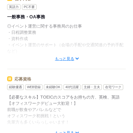
英語力
PC不要
一般事務・OA事務
◎イベント運営に関する事務局のお仕事
・日程調整業務
・資料作成
・イベント運営のサポート（会場の手配や交通関連の予約手配
など）
・出席者の管理（謝礼・宿泊の有無等）
もっと見る
・業者への発注業務
・問合せ対応（学会開催や内容、出欠に関する事）
・その他、庶務業務
応募資格
※業務の中で一部英語使用
経験優遇
WEB登録
未経験OK
40代活躍
主婦・主夫
在宅ワーク
◎英文メールにて日程調整などイベントのアレンジ・調整が可
能な方、歓迎！
【必要なスキル】TOEICのスコアをお持ちの方、英検、英語
【オフィスワークデビュー大歓迎！】
【直接雇用化後】
前職が飲食やアパレルなどで
・年間休日122日
オフィスワーク初挑戦！という
・昇給制度有
先輩方も多くいらっしゃいます！
もっと見る