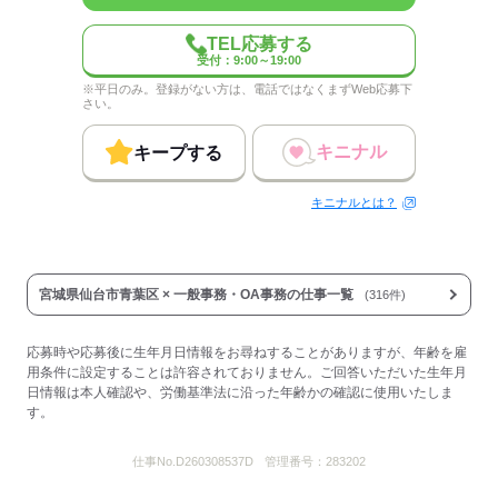
TEL応募する
受付：9:00～19:00
※平日のみ。登録がない方は、電話ではなくまずWeb応募下
さい。
キニナル
キープする
キニナルとは？
宮城県仙台市青葉区 × 一般事務・OA事務の仕事一覧
(316件)
応募時や応募後に生年月日情報をお尋ねすることがありますが、年齢を雇
用条件に設定することは許容されておりません。ご回答いただいた生年月
日情報は本人確認や、労働基準法に沿った年齢かの確認に使用いたしま
す。
仕事No.
D260308537D
管理番号：
283202