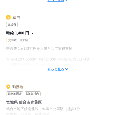
オフィス未経験でもチャレンジできる
応募する
お仕事が他にもたくさん♪
就業前にも、オンラインでの研修など
サポート体制も整えていますので
給与
安心してご応募ください◎
交通費
時給 1,400 円 ～
応募する
交通費一部支給
交通費 1ヵ月3万円を上限として実費支給
月収例 19万6000円 時給1400円×実働7h×週5日×4週
※月収例を保証するものではありません。
もっと見る
ha_rs_001
勤務地
応募する
勤務地固定
駅5分以内
宮城県 仙台市青葉区
仙台市地下鉄南北線 勾当台公園駅（徒歩1分）
常磐線 仙台駅（徒歩15分）