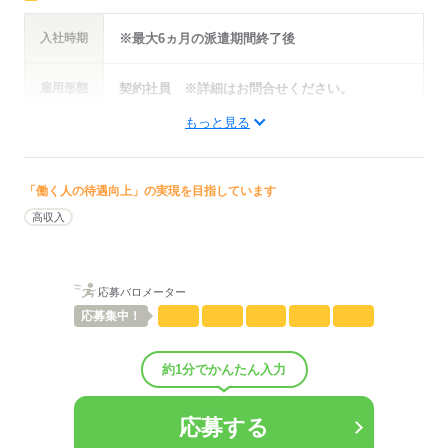
事業内容
その他サ‐ビス
入社時期
※最大6ヵ月の派遣期間終了後
応募する
雇用形態
契約社員 ※詳細はお問合せください。
もっと見る
年収・
※詳細はお問い合わせください。
給与例
「働く人の待遇向上」の実現を目指しています
高収入
応募する
応募バロメーター
応募
集中！
約1分でかんたん入力
応募する