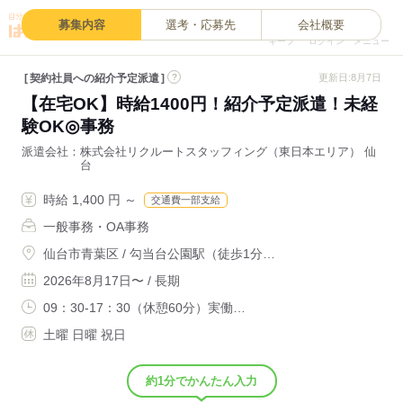
0
募集内容
選考・応募先
会社概要
キープ
ログイン
メニュー
契約社員への紹介予定派遣
?
更新日:8月7日
【在宅OK】時給1400円！紹介予定派遣！未経
験OK◎事務
派遣会社
株式会社リクルートスタッフィング（東日本エリア） 仙
台
時給 1,400 円 ～
交通費一部支給
一般事務・OA事務
仙台市青葉区 / 勾当台公園駅（徒歩1分…
2026年8月17日〜 / 長期
09：30-17：30（休憩60分）実働…
土曜 日曜 祝日
約1分でかんたん入力