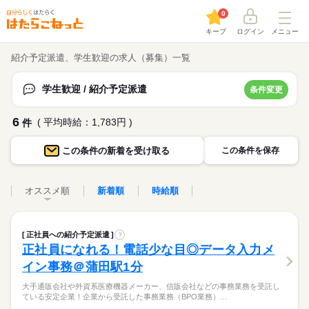
0
キープ
ログイン
メニュー
紹介予定派遣、学生歓迎の求人（募集）一覧
学生歓迎 / 紹介予定派遣
条件変更
6
( 平均時給：1,783円 )
件
この条件の
新着を受け取る
この条件を保存
オススメ順
新着順
時給順
正社員への紹介予定派遣
?
正社員になれる！電話少な目◎データ入力メ
イン事務＠蒲田駅1分
大手通販会社や外資系医療機器メーカー、信販会社などの事務業務を受託し
ている安定企業！企業から受託した事務業務（BPO業務）…