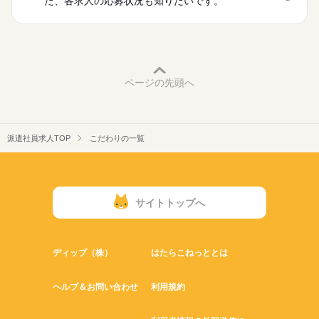
た、各求人の応募状況も知りたいです。
ページの先頭へ
派遣社員求人TOP
こだわりの一覧
サイトトップへ
ディップ（株）
はたらこねっととは
ヘルプ＆お問い合わせ
利用規約