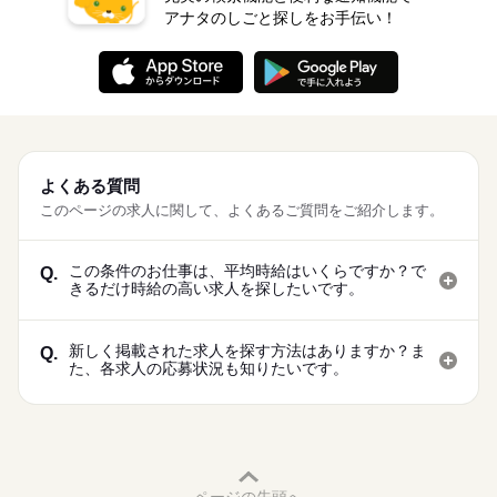
授業や他バイト、家事との両立が可能です。
アナタのしごと探しをお手伝い！
シフトはご自身で選べます！
よくある質問
このページの求人に関して、よくあるご質問をご紹介します。
この条件のお仕事は、平均時給はいくらですか？で
Q.
きるだけ時給の高い求人を探したいです。
新しく掲載された求人を探す方法はありますか？ま
Q.
た、各求人の応募状況も知りたいです。
ページの先頭へ