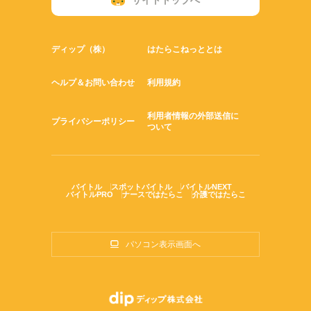
サイトトップへ
ディップ（株）
はたらこねっととは
ヘルプ＆お問い合わせ
利用規約
利用者情報の外部送信に
プライバシーポリシー
ついて
バイトル
スポットバイトル
バイトルNEXT
バイトルPRO
ナースではたらこ
介護ではたらこ
パソコン表示画面へ