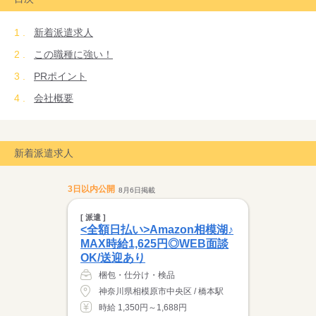
心掛けています。
せっかくの出会いですから。ひとつひとつの出会いを、私たちは
新着派遣求人
大切にし続けます。
この職種に強い！
PRポイント
会社概要
新着派遣求人
3日以内公開
8月6日掲載
[ 派遣 ]
<全額日払い>Amazon相模湖♪
MAX時給1,625円◎WEB面談
OK/送迎あり
梱包・仕分け・検品
神奈川県相模原市中央区 / 橋本駅
時給 1,350円～1,688円