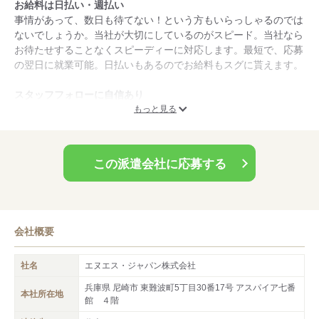
お給料は日払い・週払い
事情があって、数日も待てない！という方もいらっしゃるのでは
ないでしょうか。当社が大切にしているのがスピード。当社なら
お待たせすることなくスピーディーに対応します。最短で、応募
の翌日に就業可能。日払いもあるのでお給料もスグに貰えます。
スタッフフォローに自信あり
職場の特徴をある程度お伝えしていても、実際に働いてみないと
もっと見る
わからないことがあるのも事実です。もし不便を感じたり、働き
にくさを感じた場合は、気兼ねなくご連絡ください。あなたに気
持よく働いていただく環境を作るのも、私たちの役割です。
この派遣会社に応募する
会社概要
社名
エヌエス・ジャパン株式会社
兵庫県 尼崎市 東難波町5丁目30番17号 アスパイア七番
本社所在地
館 ４階