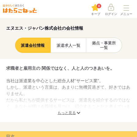
0
キープ
ログイン
メニュー
エヌエス・ジャパン株式会社の会社情報
拠点・事業所
派遣会社情報
派遣求人一覧
一覧
求職者と雇用主の 関係ではなく、人と人のつきあいを。
当社は派遣業を中心とした総合人材“サービス業”。
しかし、派遣という言葉は、あまりに無機質過ぎて、好きではあ
りません。
だから私たちが提供するサービスは、派遣先を紹介するのではな
く、あなたが輝ける職場を見つけ、紹介することだと考えていま
す。
もっと見る
同じ意味ですが、スタンスが違います。
そしてもうひとつ。大切にしていることが接客です。何かあれば
何でも相談しやすい関係性を築くために、個性にあわせた接客を
目次