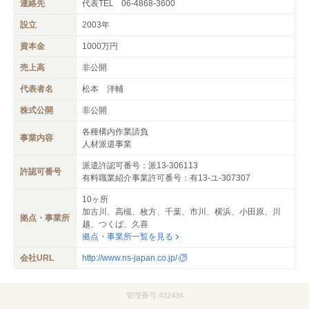
連絡先
代表TEL
06-4868-3600
設立
2003年
資本金
1000万円
売上高
非公開
代表者名
松本 洋輔
株式公開
非公開
各種構内作業請負
事業内容
人材派遣事業
派遣許認可番号：派13-306113
許認可番号
有料職業紹介事業許可番号：有13-ユ-307307
10ヶ所
加古川、高槻、枚方、千葉、市川、横浜、小田原、川
拠点・事業所
越、つくば、久喜
拠点・事業所一覧を見る
会社URL
http://www.ns-japan.co.jp/
管理番号.432434