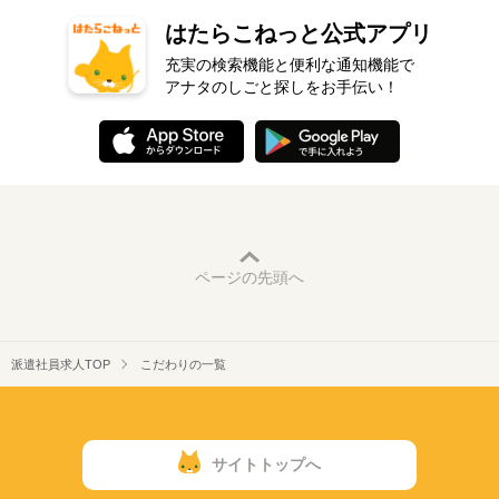
※土・日・祝がお休みです。
はたらこねっと公式アプリ
充実の検索機能と便利な通知機能で
アナタのしごと探しをお手伝い！
ページの先頭へ
派遣社員求人TOP
こだわりの一覧
サイトトップへ