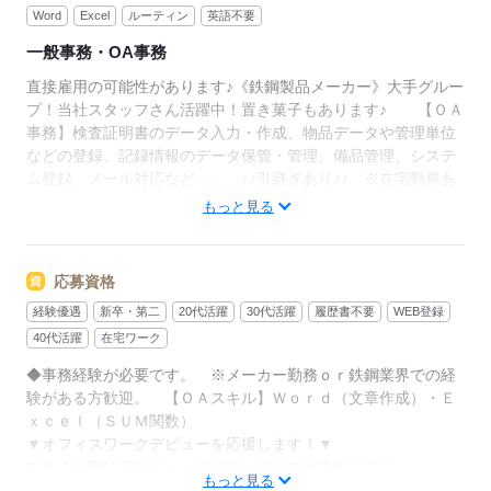
Word
Excel
ルーティン
英語不要
一般事務・OA事務
直接雇用の可能性があります♪《鉄鋼製品メーカー》大手グルー
プ！当社スタッフさん活躍中！置き菓子もあります♪ 【ＯＡ
事務】検査証明書のデータ入力・作成、物品データや管理単位
などの登録、記録情報のデータ保管・管理、備品管理、システ
ム登録、メール対応など…。 ♪♪引継ぎあり♪♪ ※在宅勤務あ
り（３割以下）。※詳しくはお問い合わせください。
もっと見る
▼こちらのお仕事のほかにも
電話なしのコツコツ系データ入力や英語を使う事務、
大学やコールセンターなどのお仕事も扱っています。
応募資格
在宅のお仕事があるエリアも☆
経験優遇
新卒・第二
20代活躍
30代活躍
履歴書不要
WEB登録
9月・10月スタートもご相談ください♪
40代活躍
在宅ワーク
◆事務経験が必要です。 ※メーカー勤務ｏｒ鉄鋼業界での経
応募する
験がある方歓迎。 【ＯＡスキル】Ｗｏｒｄ（文章作成）・Ｅ
ｘｃｅｌ（ＳＵＭ関数）
▼オフィスワークデビューを応援します！▼
すきま時間に自分のペースで学べるスマホ学習アプリ
もっと見る
「ぽけっと」など未経験の方を支えるサポートが充実◎