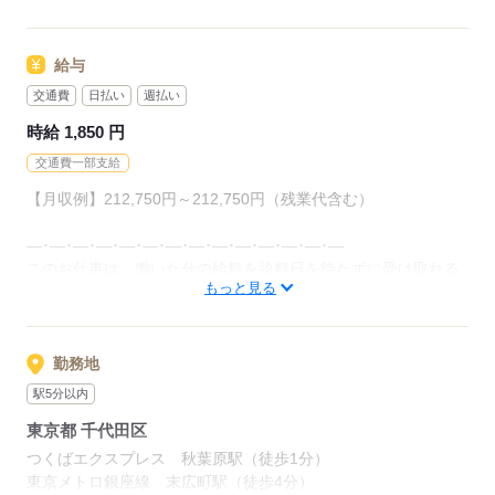
応募する
給与
交通費
日払い
週払い
時給 1,850 円
交通費一部支給
【月収例】212,750円～212,750円（残業代含む）
―･―･―･―･―･―･―･―･―･―･―･―･―･―
このお仕事は、働いた分の給料を給料日を待たずに受け取れる
もっと見る
『速払いサービス』を利用できます（利用規定あり）
応募する
勤務地
駅5分以内
東京都 千代田区
つくばエクスプレス 秋葉原駅（徒歩1分）
東京メトロ銀座線 末広町駅（徒歩4分）