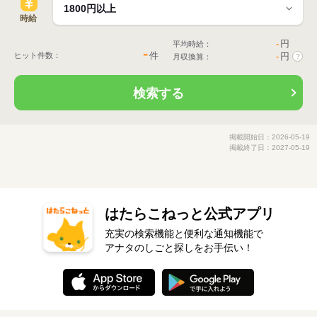
時給
-
円
平均時給：
-
件
ヒット件数：
-
円
月収換算：
?
検索する
掲載開始日：2026-05-19
掲載終了日：2027-05-19
はたらこねっと公式アプリ
充実の検索機能と便利な通知機能で
アナタのしごと探しをお手伝い！