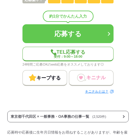
応募
集中！
配属先部署：
加工技術部門
約1分でかんたん入力
人数
4人
男女比
（男7：女3）
平均年齢
48歳
応募する
概要：
業界
メーカー関連
TEL応募する
受付：9:00～18:00
応募する
24時間ご応募OKのweb応募をオススメしております◎
キニナル
キープする
キニナルとは？
東京都千代田区 × 一般事務・OA事務の仕事一覧
(2,520件)
応募時や応募後に生年月日情報をお尋ねすることがありますが、年齢を雇