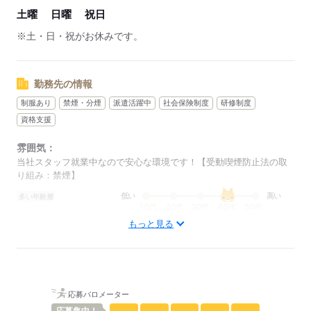
土曜
日曜
祝日
※土・日・祝がお休みです。
勤務先の情報
制服あり
禁煙・分煙
派遣活躍中
社会保険制度
研修制度
資格支援
雰囲気：
当社スタッフ就業中なので安心な環境です！【受動喫煙防止法の取
り組み：禁煙】
低い
高い
多い年齢層
もっと見る
男性
女性
男女の割合
ひとりで
みんなで
仕事の仕方
応募バロメーター
しずか
にぎやか
職場の様子