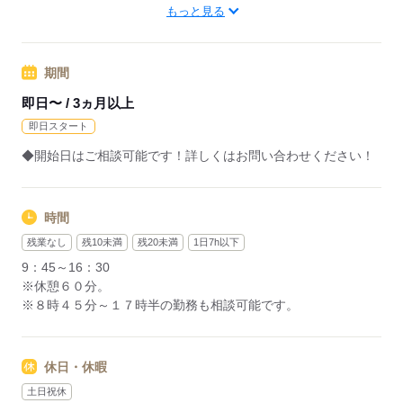
東京都千代田区
もっと見る
―･―･―･―･―･―･―･―･―･―･―･―･―･―
データ入力などの人気お仕事も多数あり♪
期間
パートからの収入アップも実績多数！
主婦（夫）の方のオフィスワークデビューを応援◎
即日〜 / 3ヵ月以上
即日スタート
応募する
◆開始日はご相談可能です！詳しくはお問い合わせください！
時間
残業なし
残10未満
残20未満
1日7h以下
9：45～16：30
※休憩６０分。
※８時４５分～１７時半の勤務も相談可能です。
休日・休暇
土日祝休