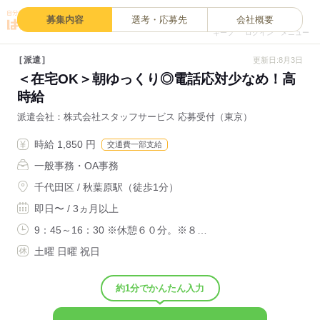
0
募集内容
選考・応募先
会社概要
キープ
ログイン
メニュー
派遣
更新日:8月3日
＜在宅OK＞朝ゆっくり◎電話応対少なめ！高
時給
派遣会社
株式会社スタッフサービス 応募受付（東京）
時給 1,850 円
交通費一部支給
一般事務・OA事務
千代田区 / 秋葉原駅（徒歩1分）
即日〜 / 3ヵ月以上
9：45～16：30 ※休憩６０分。※８…
土曜 日曜 祝日
約1分でかんたん入力