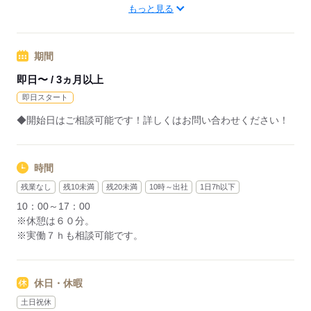
―･―･―･―･―･―･―･―･―･―･―･―･―･―
もっと見る
データ入力などの人気お仕事も多数あり♪
パートからの収入アップも実績多数！
主婦（夫）の方のオフィスワークデビューを応援◎
期間
即日〜 / 3ヵ月以上
応募する
即日スタート
◆開始日はご相談可能です！詳しくはお問い合わせください！
時間
残業なし
残10未満
残20未満
10時～出社
1日7h以下
10：00～17：00
※休憩は６０分。
※実働７ｈも相談可能です。
休日・休暇
土日祝休