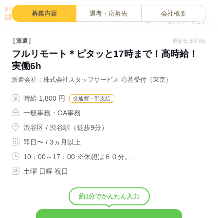
0
募集内容
選考・応募先
会社概要
キープ
ログイン
メニュー
派遣
更新日:8月3日
フルリモート＊ピタッと17時まで！高時給！
実働6h
派遣会社
株式会社スタッフサービス 応募受付（東京）
時給 1,800 円
交通費一部支給
一般事務・OA事務
渋谷区 / 渋谷駅（徒歩9分）
即日〜 / 3ヵ月以上
10：00～17：00 ※休憩は６０分。…
土曜 日曜 祝日
約1分でかんたん入力