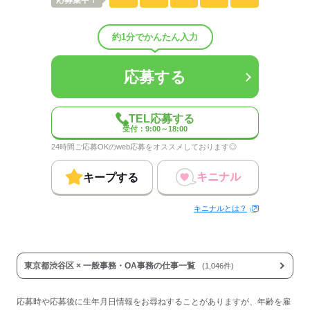
応募
集中！
カスタマーサクセス部門
人数
13人
男女比
（男1：女9）
約1分でかんたん入力
平均年齢
40歳
概要：
応募する
業界
IT・通信関連
応募する
TEL応募する
受付：9:00～18:00
24時間ご応募OKのweb応募をオススメしております◎
キニナル
キープする
キニナルとは？
東京都渋谷区 × 一般事務・OA事務の仕事一覧
(1,046件)
応募時や応募後に生年月日情報をお尋ねすることがありますが、年齢を雇