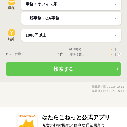
職種
時給
-
円
平均時給：
-
件
ヒット件数：
-
円
月収換算：
?
検索する
掲載開始日：2026-05-11
掲載終了日：2027-05-11
はたらこねっと公式アプリ
充実の検索機能と便利な通知機能で