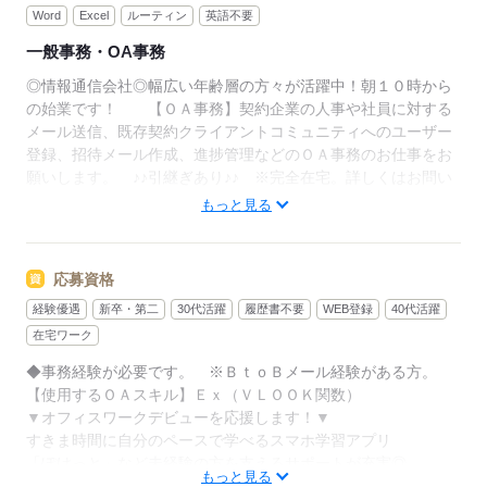
Word
Excel
ルーティン
英語不要
一般事務・OA事務
◎情報通信会社◎幅広い年齢層の方々が活躍中！朝１０時から
の始業です！ 【ＯＡ事務】契約企業の人事や社員に対する
メール送信、既存契約クライアントコミュニティへのユーザー
登録、招待メール作成、進捗管理などのＯＡ事務のお仕事をお
願いします。 ♪♪引継ぎあり♪♪ ※完全在宅。詳しくはお問い
合わせください。
もっと見る
▼こちらのお仕事のほかにも
電話なしのコツコツ系データ入力や英語を使う事務、
大学やコールセンターなどのお仕事も扱っています。
応募資格
在宅のお仕事があるエリアも☆
経験優遇
新卒・第二
30代活躍
履歴書不要
WEB登録
40代活躍
9月・10月スタートもご相談ください♪
在宅ワーク
◆事務経験が必要です。 ※ＢｔｏＢメール経験がある方。
応募する
【使用するＯＡスキル】Ｅｘ（ＶＬＯＯＫ関数）
▼オフィスワークデビューを応援します！▼
すきま時間に自分のペースで学べるスマホ学習アプリ
「ぽけっと」など未経験の方を支えるサポートが充実◎
もっと見る