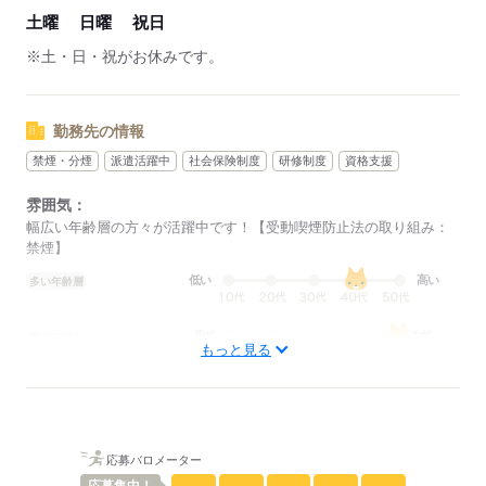
土曜
日曜
祝日
※土・日・祝がお休みです。
勤務先の情報
禁煙・分煙
派遣活躍中
社会保険制度
研修制度
資格支援
雰囲気：
幅広い年齢層の方々が活躍中です！【受動喫煙防止法の取り組み：
禁煙】
低い
高い
多い年齢層
男性
女性
男女の割合
もっと見る
ひとりで
みんなで
仕事の仕方
しずか
にぎやか
職場の様子
応募バロメーター
配属先部署：