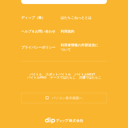
ディップ（株）
はたらこねっととは
ヘルプ＆お問い合わせ
利用規約
利用者情報の外部送信に
プライバシーポリシー
ついて
バイトル
スポットバイトル
バイトルNEXT
バイトルPRO
ナースではたらこ
介護ではたらこ
パソコン表示画面へ