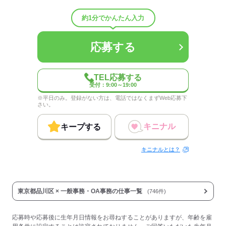
男女比
（男1：女0）
平均年齢
35歳
約1分でかんたん入力
概要：
業界
建築・土木・不動産関連
事業内容
機械･プラント･エンジニアリング
応募する
応募する
TEL応募する
受付：9:00～19:00
※平日のみ。登録がない方は、電話ではなくまずWeb応募下
さい。
キニナル
キープする
キニナルとは？
東京都品川区 × 一般事務・OA事務の仕事一覧
(746件)
応募時や応募後に生年月日情報をお尋ねすることがありますが、年齢を雇