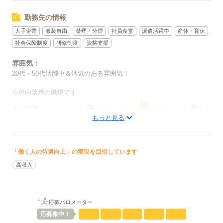
勤務先の情報
大手企業
服装自由
禁煙・分煙
社員食堂
派遣活躍中
産休・育休
社会保険制度
研修制度
資格支援
雰囲気：
20代～50代活躍中＆活気のある雰囲気！
※屋内禁煙の職場です
低い
高い
多い年齢層
もっと見る
男性
女性
男女の割合
「働く人の待遇向上」の実現を目指しています
ひとりで
みんなで
仕事の仕方
高収入
しずか
にぎやか
職場の様子
配属先部署：
応募バロメーター
設計部門
応募
集中！
人数
10人