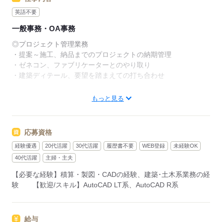
英語不要
一般事務・OA事務
◎プロジェクト管理業務
・提案～施工、納品までのプロジェクトの納期管理
・ゼネコン、ファブリケーターとのやり取り
・建築ディテール、要望を踏まえての打ち合わせ
◎CADオペレーター業務
もっと見る
・図面の修正
・指示有りでの作図
・ソフト：AutoCAD（二次元）Tekla Structures（三次元）
応募資格
経験優遇
20代活躍
30代活躍
履歴書不要
WEB登録
未経験OK
▼こちらのお仕事以外にも...▼
・大手企業でのお仕事
40代活躍
主婦・主夫
・人気の在宅や大学事務のお仕事 など
【必要な経験】積算・製図・CADの経験、建築･土木系業務の経
たくさんのお仕事の中からあなたのご希望に合わせて選べます♪
験 【歓迎/スキル】AutoCAD LT系、AutoCAD R系
09月、10月スタートのご希望の方も
まずはお気軽にご相談ください☆
給与