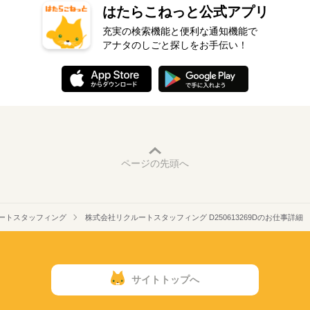
はたらこねっと公式アプリ
充実の検索機能と便利な通知機能で
アナタのしごと探しをお手伝い！
ページの先頭へ
ートスタッフィング
株式会社リクルートスタッフィング D250613269Dのお仕事詳細
サイトトップへ