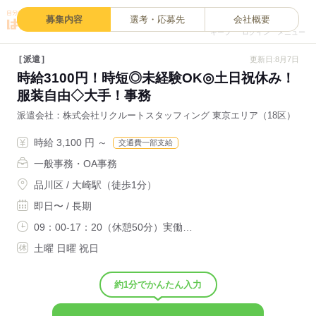
0
募集内容
選考・応募先
会社概要
キープ
ログイン
メニュー
派遣
更新日:8月7日
時給3100円！時短◎未経験OK◎土日祝休み！
服装自由◇大手！事務
派遣会社
株式会社リクルートスタッフィング 東京エリア（18区）
時給 3,100 円 ～
交通費一部支給
一般事務・OA事務
品川区 / 大崎駅（徒歩1分）
即日〜 / 長期
09：00-17：20（休憩50分）実働…
土曜 日曜 祝日
約1分でかんたん入力