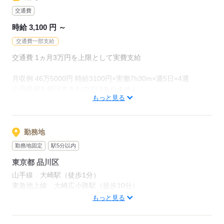
応募する
交通費
時給 3,100 円 ～
交通費一部支給
交通費 1ヵ月3万円を上限として実費支給
月収例 46万5000円 時給3100円×実働7h30m×週5日×4週
※月収例を保証するものではありません。
もっと見る
ha_rs_001
勤務地
応募する
勤務地固定
駅5分以内
東京都 品川区
山手線 大崎駅（徒歩1分）
東急池上線 大崎広小路駅（徒歩10分）
山手線 大崎 徒歩1分
もっと見る