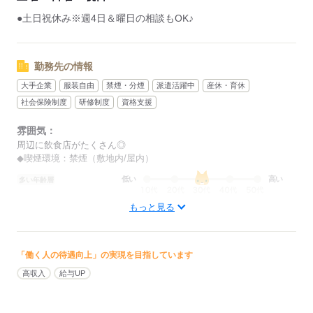
●土日祝休み※週4日＆曜日の相談もOK♪
勤務先の情報
大手企業
服装自由
禁煙・分煙
派遣活躍中
産休・育休
社会保険制度
研修制度
資格支援
雰囲気：
周辺に飲食店がたくさん◎
◆喫煙環境：禁煙（敷地内/屋内）
低い
高い
多い年齢層
もっと見る
男性
女性
男女の割合
ひとりで
みんなで
仕事の仕方
「働く人の待遇向上」の実現を目指しています
高収入
給与UP
しずか
にぎやか
職場の様子
配属先部署：