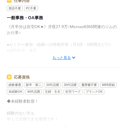
仕事内容
英語不要
PC不要
一般事務・OA事務
《月半分は在宅OK★》月収27.9万↑Microsoft365関連のジムの
お仕事♪
●セミナー参加・組織への情報共有（月1回・1時間ほど◎）
●資料作成・修正
●ソフト・経常業務に関する問い合わせ対応
もっと見る
●従業員からの申請書内容の確認・作業依頼・設定
●ソフトの正常性確認、問題発生時の周知
●ライセンス付与・解除対応など
応募資格
経験優遇
新卒・第二
20代活躍
30代活躍
履歴書不要
WEB登録
応募する
未経験OK
40代活躍
主婦・主夫
在宅ワーク
ブランクOK
◆未経験者歓迎！
経験のない方も
学んで活躍できる環境です！