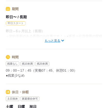
期間
応募する
即日〜 / 長期
即日スタート
即日～6ヶ月以上（長期）
＜契約更新のある長期のお仕事です！＞●派遣⇒社員登用の実績
もっと見る
あり◎
※在宅勤務日数：週3～4日
＜慣れたら月12日まで在宅ワーク可能◎＞
時間
残業なし
残10未満
残20未満
応募する
09：00～17：45（実働07：45、休憩01：00）
●残業少なめ
休日・休暇
土日祝休
家庭都合休可
土曜
日曜
祝日