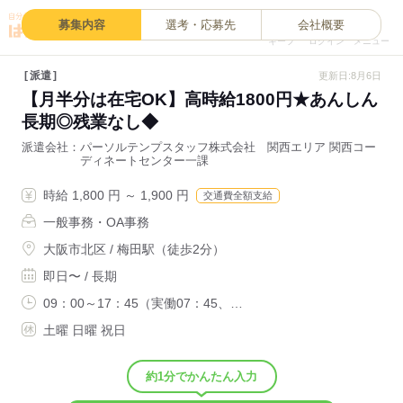
0
募集内容
選考・応募先
会社概要
キープ
ログイン
メニュー
派遣
更新日:8月6日
【月半分は在宅OK】高時給1800円★あんしん
長期◎残業なし◆
派遣会社
パーソルテンプスタッフ株式会社 関西エリア 関西コー
ディネートセンター一課
時給 1,800 円 ～ 1,900 円
交通費全額支給
一般事務・OA事務
大阪市北区 / 梅田駅（徒歩2分）
即日〜 / 長期
09：00～17：45（実働07：45、…
土曜 日曜 祝日
約1分でかんたん入力