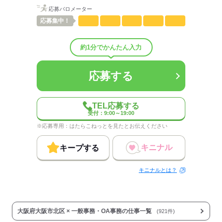
その他部門
応募バロメーター
人数
24人
応募
集中！
男女比
（男7：女3）
平均年齢
30歳
概要：
約1分でかんたん入力
業界
メーカー関連
事業内容
＜業界トップクラス♪＞大手化学素材メーカー☆
応募する
応募する
TEL応募する
受付：9:00～19:00
※応募専用：はたらこねっとを見たとお伝えください
キニナル
キープする
キニナルとは？
大阪府大阪市北区 × 一般事務・OA事務の仕事一覧
(921件)