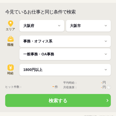
今見ているお仕事と同じ条件で検索
エリア
職種
時給
-
円
平均時給：
-
件
ヒット件数：
-
円
月収換算：
?
検索する