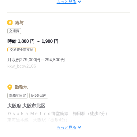
もっと見る
＼ハジメテさんも安心＊／
PCの基本操作から電話応対など
ビジネススキルの基礎を学べる研修が充実◎
給与
スキルアップしたい方向けに
交通費
おうちで受講できるe-ラーニングや
時給 1,800 円 ～ 1,900 円
資格取得支援制度もあります＊
交通費全額支給
時短や扶養内勤務、
月収例279,000円～294,500円
在宅/リモートワークなど
kkw_bcov2106
働き方もお気軽にご相談ください＊
応募する
勤務地
勤務地固定
駅5分以内
大阪府 大阪市北区
Ｏｓａｋａ Ｍｅｔｒｏ御堂筋線 梅田駅（徒歩2分）
東海道本線 大阪駅（徒歩4分）
その他、東海道本線「大阪」駅からもアクセス可能！
もっと見る
＜人気の梅田エリア★＞