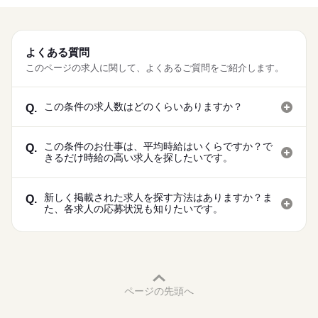
よくある質問
このページの求人に関して、よくあるご質問をご紹介します。
この条件の求人数はどのくらいありますか？
Q.
この条件のお仕事は、平均時給はいくらですか？で
Q.
きるだけ時給の高い求人を探したいです。
新しく掲載された求人を探す方法はありますか？ま
Q.
た、各求人の応募状況も知りたいです。
ページの先頭へ