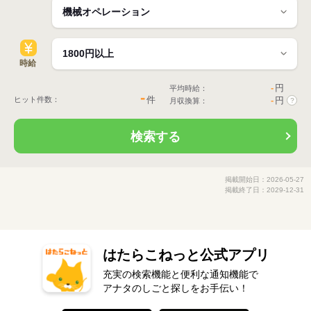
時給
-
円
平均時給：
-
件
ヒット件数：
-
円
月収換算：
?
検索する
掲載開始日：2026-05-27
掲載終了日：2029-12-31
はたらこねっと公式アプリ
充実の検索機能と便利な通知機能で
アナタのしごと探しをお手伝い！