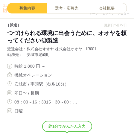
0
募集内容
選考・応募先
会社概要
キープ
ログイン
メニュー
派遣
更新日:5月27日
つづけられる環境に出会うために、オオヤを頼
ってください◎製造
派遣会社
株式会社オオヤ 株式会社オオヤ IR001
勤務先
安城市尾崎町
時給 1,800 円 ～
機械オペレーション
安城市 / 宇頭駅（徒歩10分）
即日〜 / 長期
08：00～16：3015：30～00：…
日曜
約1分でかんたん入力