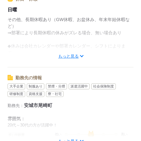
＝＝＝＝＝＝＝＝＝＝＝＝＝＝＝
日曜
＜1日のスケジュール＞
その他、長期休暇あり（GW休暇、お盆休み、年末年始休暇な
・朝礼：作業確認や報告
ど）
｜
⇒部署により長期休暇の休みがズレる場合、無い場合あり
・作業：持ち場で作業
｜※小休憩：トイレ、水分補給あり
◆休みは会社カレンダーや部署カレンダー、シフトによりま
｜
す。
・昼休憩：食事カードで現金不要
もっと見る
※休日出勤もあります。
｜
・作業：持ち場で作業
｜※小休憩：トイレ、水分補給あり
応募する
勤務先の情報
｜
・終業
大手企業
制服あり
禁煙・分煙
派遣活躍中
社会保険制度
研修制度
資格支援
寮・社宅
※あくまでも一例です
安城市尾崎町
勤務先：
＝＝＝＝＝＝＝＝＝＝＝＝＝＝＝
雰囲気：
＜職場の環境は？＞
20代～30代の方が活躍中！
金属を溶かす「鋳造（ちゅうぞう）課」での作業のため、
低い
高い
多い年齢層
現場は少し暑い環境です。