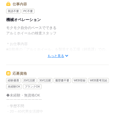
仕事内容
英語不要
PC不要
機械オペレーション
モクモク自分のペースでできる
アルミホイールの検査スタッフ
＊お仕事内容
■自動車の「アルミホイール」を製造する工場（鋳造課）での、
簡単な検査・手直し業務
もっと見る
・目視でチェック：ラインで流れてくるホイールに
「バリ（トゲや出っ張り）」がないか確認
応募資格
経験優遇
20代活躍
30代活躍
履歴書不要
WEB登録
WEB選考完結
・カンタンな手直し：バリを見つけたら、
やすり等を使って削り取ります。
未経験OK
ブランクOK
◆未経験・無資格OK
＊重さはどうなの？
￣￣￣￣￣￣￣￣￣￣
製品自体は20～40kg程度ありますが、
・学歴不問
ラインに流れてきたものを目の前で「立てて」検査する工程で
・20～40代男女活躍中
す。