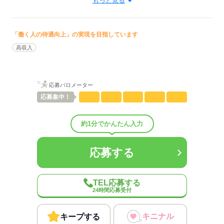
もっと見る
その分、スポットクーラーの設置や
男性
女性
男女の割合
こまめな水分補給の時間をしっかり確保するなど、
熱中症対策・スタッフの体調管理には万全を期しています！
「働く人の待遇向上」の実現を目指しています
ひとりで
みんなで
仕事の仕方
高収入
応募する
しずか
にぎやか
職場の様子
配属先部署：
応募バロメーター
鋳造（ちゅうぞう）課
応募
集中！
男女比
（男6：女4）
平均年齢
35歳
概要：
約1分でかんたん入力
業界
メーカー関連
応募する
応募する
TEL応募する
24時間応募受付
キニナル
キープする