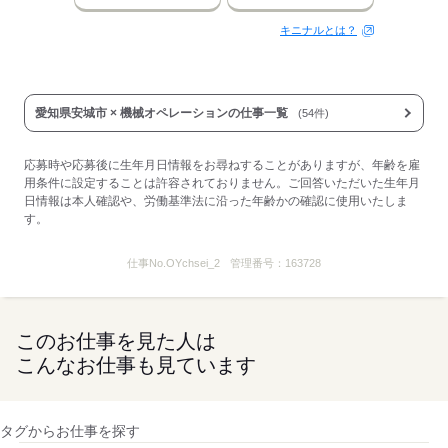
キニナルとは？
愛知県安城市 × 機械オペレーションの仕事一覧
(54件)
応募時や応募後に生年月日情報をお尋ねすることがありますが、年齢を雇
用条件に設定することは許容されておりません。ご回答いただいた生年月
日情報は本人確認や、労働基準法に沿った年齢かの確認に使用いたしま
す。
仕事No.
OYchsei_2
管理番号：
163728
このお仕事を見た人は
こんなお仕事も見ています
タグからお仕事を探す