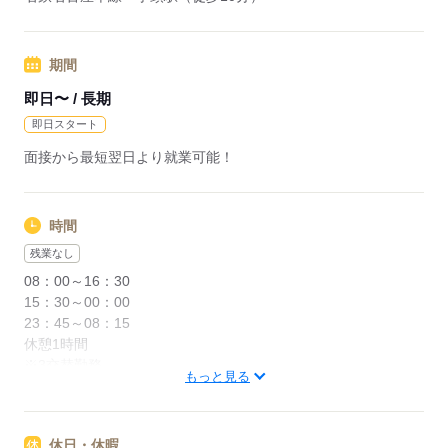
会社より慶弔見舞金があります。
＜赴任手当支給＞
※社内規定あり
期間
即日〜 / 長期
応募する
即日スタート
面接から最短翌日より就業可能！
時間
残業なし
08：00～16：30
15：30～00：00
23：45～08：15
休憩1時間
※3交替勤務
もっと見る
※残業基本なし
また、土曜出勤が月に１～２回となります。
※試用期間なし
休日・休暇