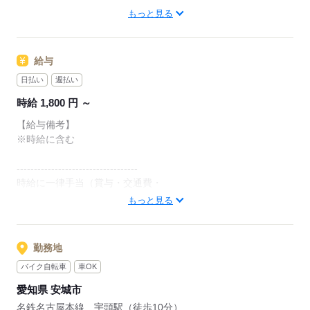
ずっと持ち上げっぱなしで運ぶような作業ではないので、ご安
もっと見る
【こんな方にオススメ】
心ください！
◇困ったときに相談できる相手が欲しい
◇一人でモクモク、コツコツ作業するのが好きな方
1時間あたりの検査数は15本ほど（約4分に1本）。
給与
◇製造業・工場ワークにチャレンジしてみたい方
自分のペースでじっくり向き合えます。
◇残業なしで、趣味や家族との時間を大切にしたい方
日払い
週払い
時給 1,800 円 ～
＜住まいをお探しの方も＞
応募する
・寮完備
【給与備考】
・引越しサポート
※時給に含む
・車／バイク／自転車貸出あり（休日も使用OK！）
-----------------------------------
時給に一律手当（賞与・交通費・
応募する
退職金）を含む
もっと見る
-----------------------------------
◆日払い・週払いOK
※基本は週払い対応。日払いは相談にて対応可能です。
勤務地
◆昇給あり
バイク自転車
車OK
-----------------------------------
＜慶弔見舞金制度＞
愛知県 安城市
結婚、出産、入院、不幸などの場合は、
名鉄名古屋本線 宇頭駅（徒歩10分）