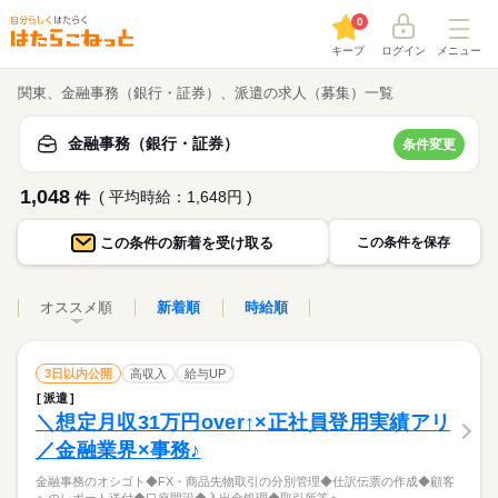
0
キープ
ログイン
メニュー
関東、金融事務（銀行・証券）、派遣の求人（募集）一覧
金融事務（銀行・証券）
条件変更
1,048
( 平均時給：1,648円 )
件
この条件の
新着を受け取る
この条件を保存
オススメ順
新着順
時給順
3日以内公開
高収入
給与UP
派遣
＼想定月収31万円over↑×正社員登用実績アリ
／金融業界×事務♪
金融事務のオシゴト◆FX・商品先物取引の分別管理◆仕訳伝票の作成◆顧客