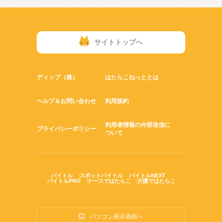
サイトトップへ
ディップ（株）
はたらこねっととは
ヘルプ＆お問い合わせ
利用規約
利用者情報の外部送信に
プライバシーポリシー
ついて
バイトル
スポットバイトル
バイトルNEXT
バイトルPRO
ナースではたらこ
介護ではたらこ
パソコン表示画面へ