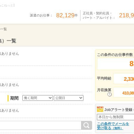
らこねっと】
正社員・契約社員・
82,129
218,
派遣のお仕事：
件
パート・アルバイト：
の一覧
集）一覧
はありません
この条件のお仕事件数
8
2,33
平均時給
はありません
月収換算
410,08
期間
Jobアラート登録
はありません
この条件でメールを
受け取る
（無料）