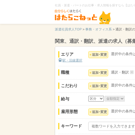
社員・派遣・パートのお仕事・求人情報を探すなら【はた
派遣社員求人TOP
>
事務・オフィス系
>
通訳・翻訳
関東、通訳・翻訳、派遣の求人（募
エリア
選択中の条件
追加･変更
駅・沿線選択
職種
通訳・翻訳
追加･変更
こだわり
選択中の条件
追加･変更
給与
雇用形態
選択中の条件
追加･変更
キーワード