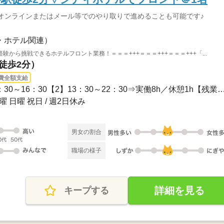
オンラインまたはメール等でのやり取りで進めることも可能です♪
・ホテル関連）
から挑戦できるホテルフロント業務！＝＝＝+++＝＝＝+++＝＝＝+++「...
（徒歩2分）
費全額支給
長期 / 【勤務時間】【1】7：30～16：30【2】13：30～22：30⇒実働8h／
曜 日曜 祝日 / 週2日休み
男女の割合
職場の様子
詳細を見る
キープする