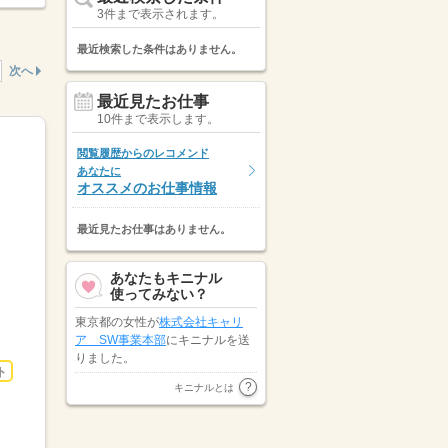
3件まで表示されます。
最近検索した条件はありません。
次へ
最近見たお仕事
10件まで表示します。
閲覧履歴からのレコメンド
あなたに
オススメのお仕事情報
最近見たお仕事はありません。
あなたもキニナル
使ってみない？
東京都の女性が
株式会社キャリ
ア SW事業本部
にキニナルを送
りました。
ト
東京都の男性が
株式会社スタッフ
キニナルとは
サービス
にキニナルを送りまし
た。