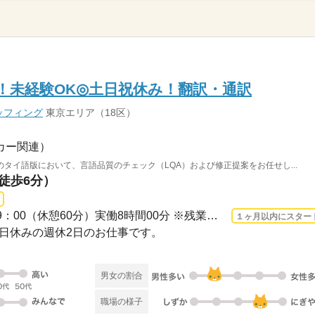
円！未経験OK◎土日祝休み！翻訳・通訳
ッフィング
東京エリア（18区）
カー関連）
タイ語版において、言語品質のチェック（LQA）および修正提案をお任せし...
（徒歩6分）
長期 2026/9/1〜 / 10：00-19：00（休憩60分）実働8時間00分 ※残業時間：月5時間～10...
１ヶ月以内にスター
・祝日休みの週休2日のお仕事です。
男女の割合
職場の様子