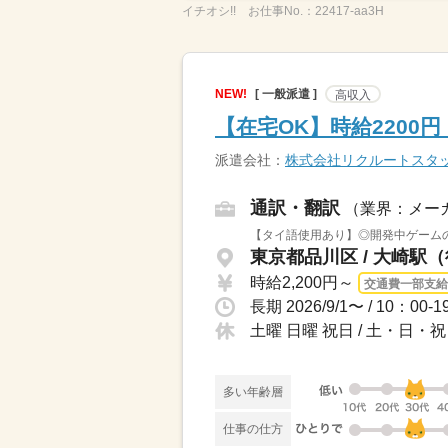
イチオシ!!
お仕事No.：
22417-aa3H
NEW!
[ 一般派遣 ]
高収入
【在宅OK】時給2200
派遣会社：
株式会社リクルートスタ
通訳・翻訳
（業界：メー
【タイ語使用あり】◎開発中ゲームの
東京都品川区 / 大崎駅
時給2,200円～
交通費一部支給
土曜 日曜 祝日 / 土・日
多い年齢層
仕事の仕方