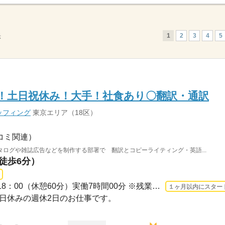
1
2
3
4
5
示
0円！土日祝休み！大手！社食あり〇翻訳・通訳
ッフィング
東京エリア（18区）
コミ関連）
ログや雑誌広告などを制作する部署で 翻訳とコピーライティング・英語...
（徒歩6分）
長期 2026/8/17〜 / 10：00-18：00（休憩60分）実働7時間00分 ※残業時間：月10時間～1...
１ヶ月以内にスター
・祝日休みの週休2日のお仕事です。