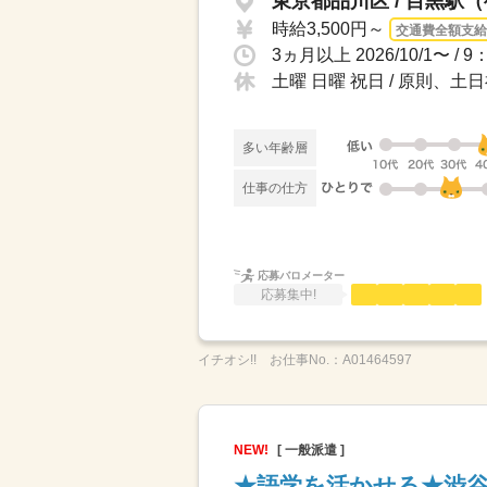
東京都品川区 / 目黒駅
時給3,500円～
交通費全額支給
3ヵ月以上 2026/10/1〜 
土曜 日曜 祝日 / 原則、
多い年齢層
仕事の仕方
応募バロメーター
応募集中!
イチオシ!!
お仕事No.：
A01464597
NEW!
[ 一般派遣 ]
★語学を活かせる★渋谷