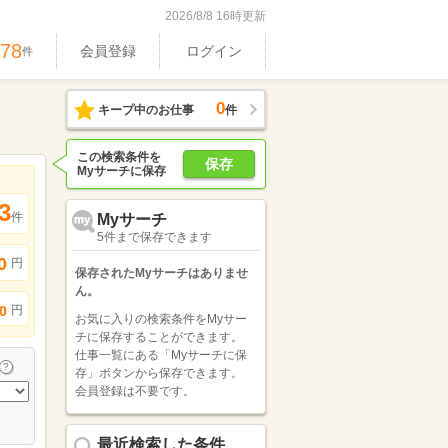
2026/8/8 16時更新
978
会員登録
ログイン
件
0
キープ中のお仕事
件
この検索条件を
保存
Myサーチに保存
3
件
Myサーチ
5件まで保存できます
0
円
保存されたMyサーチはありませ
ん。
円
0
お気に入りの検索条件をMyサー
チに保存することができます。
仕事一覧にある「Myサーチに保
存」ボタンから保存できます。
会員登録は不要です。
最近検索した条件