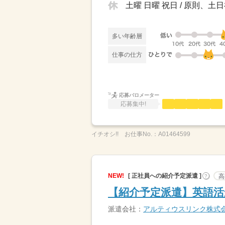
土曜 日曜 祝日 / 原則、
多い年齢層
仕事の仕方
応募バロメーター
応募集中!
イチオシ!!
お仕事No.：
A01464599
NEW!
[ 正社員への紹介予定派遣 ]
高
?
【紹介予定派遣】英語活
派遣会社：
アルティウスリンク株式