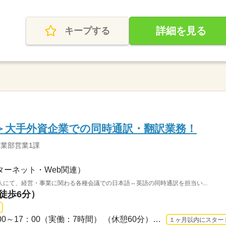
詳細を見る
キープする
＞大手外資企業での同時通訳・翻訳業務！
営業部営業1課
ターネット・Web関連）
にて、経営・事業に関わる各種会議での日本語⇔英語の同時通訳を担当い...
（徒歩6分）
3ヵ月以上 2026/9/1〜 / 9：00～17：00（実働：7時間） （休憩60分）■お仕事のポイン...
１ヶ月以内にスター