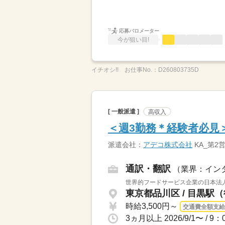
応募バロメーター
今が狙い目!
イチオシ!!
お仕事No.：
D260803735D
[ 一般派遣 ]
高収入
＜週3勤務＊経験者必見
派遣会社：
アデコ株式会社
KA_第2
通訳・翻訳
（業界：イン
世界的フードサービス企業の日本法人
東京都品川区 / 目黒駅
時給3,500円～
交通費全額支給