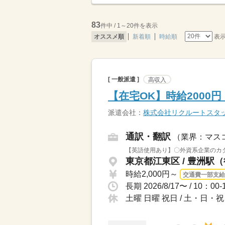
83
件中 / 1～20件を表示
表
オススメ順
新着順
時給順
[ 一般派遣 ]
高収入
【在宅OK】時給200
派遣会社：
株式会社リクルートスタ
通訳・翻訳
（業界：マス
【英語使用あり】〇外資系企業のカタ
東京都江東区 / 豊洲駅
時給2,000円～
交通費一部支給
土曜 日曜 祝日 / 土・日