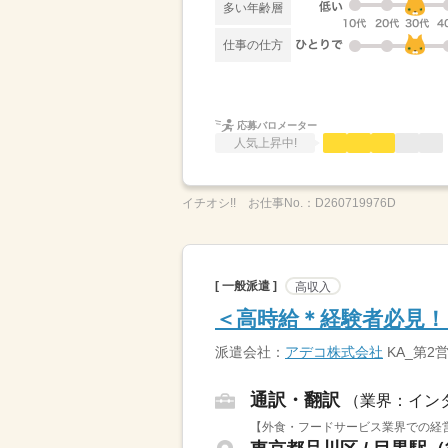
多い年齢層
仕事の仕方
応募バロメーター
人気上昇中!
イチオシ!!
お仕事No.：
D260719976D
[ 一般派遣 ]
高収入
＜高時給＊経験者必見！
派遣会社：
アデコ株式会社
KA_第2
通訳・翻訳
（業界：イン
【外食・フードサービス業界での経営