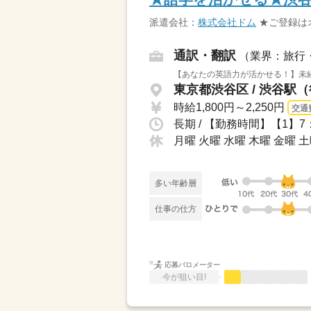
派遣会社：
株式会社ドム
★ご登録は
通訳・翻訳
（業界：旅行
【あなたの英語力が活かせる！】未経験
東京都渋谷区 / 渋谷駅
時給1,800円～2,250円
交通
月曜 火曜 水曜 木曜 金曜 土
多い年齢層
仕事の仕方
応募バロメーター
今が狙い目!