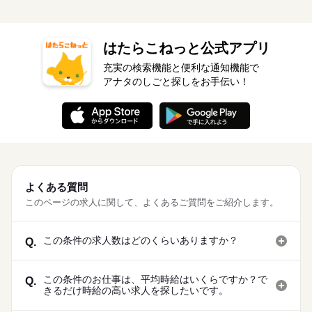
研修制度
服装自由
禁煙・分煙
英語不要
完全週休2日制
活かせるスキル
Word
Excel
完全週休3日制
はたらこねっと公式アプリ
充実の検索機能と便利な通知機能で
アナタのしごと探しをお手伝い！
よくある質問
このページの求人に関して、よくあるご質問をご紹介します。
この条件の求人数はどのくらいありますか？
Q.
この条件のお仕事は、平均時給はいくらですか？で
Q.
きるだけ時給の高い求人を探したいです。