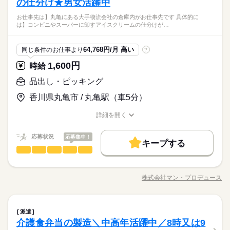
の仕分け★男女活躍中
お仕事先は】丸亀にある大手物流会社の倉庫内がお仕事先です 具体的に
は】コンビニやスーパーに卸すアイスクリームの仕分けが…
64,768円/月 高い
同じ条件のお仕事より
?
1,600円
時給
品出し・ピッキング
香川県丸亀市 / 丸亀駅（車5分）
詳細を開く
職種/応募資格
お仕事の特徴
給与/時間/休日
応募状況
応募集中！
キープする
品出し・ピッキング
職種
男性
女性
男女の割合
【週1～■日払⇒アイスの仕分け＠時給1,600円～】 【お仕事先
は】 丸亀にある大手物流会社の 倉庫内がお仕事先です。 【具体
株式会社マン・プロデュース
ひとりで
みんなで
仕事の仕方
職種/応募資格
お仕事の特徴
給与/時間/休日
的には】 コンビニやスーパーに卸す アイスクリームの仕分けが
続きを読む
主なお仕事です 未経験者は空き箱つぶしからスタートなので安
心。 ■リストからアイスクリームの配送先/個数を確認 ■必要な
続きを読む
しずか
にぎやか
職場の様子
品出し・ピッキング
職種
分を箱に入れて仕分けて… というカンタン作業！ 防寒着は貸
派遣
男性
女性
男女の割合
運輸関連
業界
与。 勤務シフトは自己申告制（週1日～より◎） 学校やご家
介護食弁当の製造＼中高年活躍中／8時又は9
【週1～■日払⇒アイスの仕分け＠時給1,600円～】 【お仕事先
庭、他のお仕事とも両立可能！ 時給は1,600円とカンタン作業と