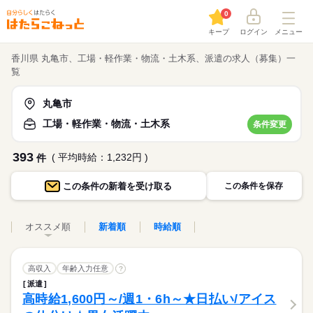
0
キープ
ログイン
メニュー
香川県 丸亀市、工場・軽作業・物流・土木系、派遣の求人（募集）一
覧
丸亀市
工場・軽作業・物流・土木系
条件変更
393
( 平均時給：1,232円 )
件
この条件の
新着を受け取る
この条件を保存
オススメ順
新着順
時給順
高収入
年齢入力任意
?
派遣
高時給1,600円～/週1・6h～★日払い/アイス