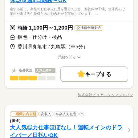
休◎＆週3日勤務～OK
★主婦（夫）歓迎 ★シニア歓迎 ★経験・資格不問 軽作業の食品
続きを読む
残業なし
10時～出社
1日7h以下
扶養内
Wワーク可
12：00～18：00
─────────────── ＼こんな方にオススメかも！？／ 「パ
製造にご興味のある方、 ぜひご応募お待ちしております♪
水曜 土曜
休日・休暇
12：00～17：00
働き方・環境
＜外国籍の方も歓迎！＞お弁当の盛り付け作業がメインのお仕
定する前に、実際のお仕事先に足を運んで頂き、会社内や工場、倉庫内のご
ズル」のように 「決まった箇所に置くだけ」なので、 コツコツ
続きを読む
週1日～
平日休み
家庭都合休可
シフト勤務
しずか
にぎやか
職場の様子
案内や派遣先企業様とのお顔合わせを実施しています。…
事です！即日勤務可能！月に1回土曜出勤がありますが、基本は
と作業するのが好きな方には 「楽しい！」と思える作業かもし
※月曜～日曜の中で週1日～OK
ブランクOK
研修制度
服装自由
日払い
週払い
働き方・環境
メーカー関連
※上記より選択可能でお好きな日に勤務可能（週1日～）
業界
月～金での勤務です。 #シニア大歓迎 #日払いOK #長期就
れません♪ 手先を動かすので、 意外と頭の運動にもなります
（お好きな日に就業可）
続きを読む
ブランクOK
研修制度
服装自由
日払い
週払い
※残業なし
禁煙・分煙
バイク自転車
車OK
派遣活躍中
業歓迎
（＾-＾）/ お仕事を始めるための 「資格や経験」はございませ
1,100円～1,200円
応募資格
時給
交通費全額支給
ん。 初心者の方もお気軽にご応募ください！
禁煙・分煙
バイク自転車
車OK
派遣活躍中
★主婦（夫）歓迎 ★シニア歓迎 ★経験・資格不問 軽作業の食品
梱包・仕分け・検品
時給 1,130円
給与
製造にご興味のある方、 ぜひご応募お待ちしております♪
水曜 土曜
休日・休暇
詳しい募集要項をすべて見る
お仕事の特徴
＜外国籍の方も歓迎！＞お弁当の盛り付け作業がメインのお仕
香川県丸亀市 / 丸亀駅（車5分）
【給与備考】
事です！即日勤務可能！月に1回土曜出勤がありますが、基本は
※月曜～日曜の中で週1日～OK
基本特徴
★日払いOK
月～金での勤務です。 #シニア大歓迎 #日払いOK #長期就
（お好きな日に就業可）
詳細を開く
続きを読む
未経験OK
30代活躍
40代活躍
50代活躍
60代歓迎
業歓迎
職種/応募資格
お仕事の特徴
給与/時間/休日
応募する
募集条件
応募状況
人気上昇中！
長期
期間・時間
キープする
時給 1,130円
給与
勤務地固定
主婦・主夫
外国人/留学生
WEB登録
続きを読む
梱包・仕分け・検品
職種
詳しい募集要項をすべて見る
【１】８：００～１７：００ 【２】９：００～１７：００ どち
低い
高い
多い年齢層
【給与備考】
らか一方をお選びいただけます！ お気軽にご相談ください！ ■
就業時間・曜日
基本特徴
＼ダブルワークや短時間希望の方に／ 1日4時間～相談できま
★日払いOK
勤務いただく曜日 ⇒月曜日～金曜日 ※月に１回程度、土曜日出
す。 ライフスタイルに合わせてお仕事できます◎ 【仕事内容】
1日7h以下
土日祝休
家庭都合休可
未経験OK
30代活躍
40代活躍
50代活躍
60代歓迎
株式会社ピュアスタッフジャパン
男性
女性
男女の割合
勤がございます
職種/応募資格
お仕事の特徴
給与/時間/休日
■検品 ■包装 ■箱詰め 少しでも気になられた方は お気軽にお問
応募する
募集条件
続きを読む
続きを読む
い合わせください。 ご応募をお待ちしております。
働き方・環境
長期
期間・時間
勤務地固定
主婦・主夫
外国人/留学生
WEB登録
続きを読む
ひとりで
みんなで
大手企業
ブランクOK
社会保険制度
日払い
仕事の仕方
続きを読む
梱包・仕分け・検品
職種
就業時間・曜日
一週間以内公開
高収入
年齢入力任意
?
【１】８：００～１７：００ 【２】９：００～１７：００ どち
1日7h以下
土日祝休
家庭都合休可
低い
高い
多い年齢層
メーカー関連
業界
土曜 日曜 祝日
休日・休暇
禁煙・分煙
車OK
派遣活躍中
ルーティン
らか一方をお選びいただけます！ お気軽にご相談ください！ ■
派遣
働き方・環境
＼ダブルワークや短時間希望の方に／ 1日4時間～相談できま
しずか
にぎやか
大人気◎力仕事ほぼなし！運転メインのドラ
勤務いただく曜日 ⇒月曜日～金曜日 ※月に１回程度、土曜日出
応募資格
職場の様子
す。 ライフスタイルに合わせてお仕事できます◎ 【仕事内容】
※月に１回程度、土曜出勤がございます
大手企業
ブランクOK
社会保険制度
日払い
男性
女性
男女の割合
勤がございます
■検品 ■包装 ■箱詰め 少しでも気になられた方は お気軽にお問
イバー／日払いOK
▲未経験OK ＜履歴書不要＞ ご来社の際は、特に履歴書の準備
続きを読む
続きを読む