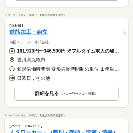
ハローワーク求人（掲載元：丸亀公共職業安定所）
正社員
鉄筋加工・組立
四国スチール 株式会社
181,913円〜346,500円 ※フルタイム求人の場合は月額（換算額）、パート求人の場合は時間額を表示しています。
香川県丸亀市
変形労働時間制 変形労働時間制の単位 １年単位 就業時間１ 8時00分〜17時00分
日曜日，その他
詳細を見る
（ハローワークより転載）
ハローワーク求人（掲載元：丸亀公共職業安定所）
パート・アルバイト
４Ｓワーカー・（整理・整頓・清潔・清掃）