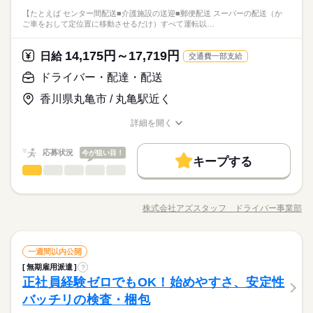
禁煙・分煙
車OK
派遣活躍中
ルーティン
い合わせください。 ご応募をお待ちしております。
詳細はお気軽にお問い合わせください。
は不要！ お気軽にお越しくださいね！ 面談の前に簡単なアンケ
夜からの4時間～勤務時間を希望できます！ダブルワークの方に
【たとえば センター間配送■介護施設の送迎■郵便配送 スーパーの配送（か
続きを読む
ート用紙の 記入をお願いしております。 お写真は弊社内で撮影
ひとりで
みんなで
仕事の仕方
ご車をおして定位置に移動させるだけ）すべて運転以…
もおすすめ♪検品・包装・箱詰めなどの簡単な内容です。少しで
いたしますので、 皆様のほうで用意する必要はありません。
メーカー関連
業界
も興味がある方はお気軽にご連絡ください◎
土曜 日曜 祝日
休日・休暇
続きを読む
14,175円～17,719円
しずか
にぎやか
応募資格
日給
職場の様子
交通費一部支給
※月に１回程度、土曜出勤がございます
▲未経験OK ＜履歴書不要＞ ご来社の際は、特に履歴書の準備
ドライバー・配達・配送
お仕事の特徴
時給 1,100円～1,200円
給与
詳細はお気軽にお問い合わせください。
は不要！ お気軽にお越しくださいね！ 面談の前に簡単なアンケ
詳しい募集要項をすべて見る
夜からの4時間～勤務時間を希望できます！ダブルワークの方に
基本特徴
香川県丸亀市 / 丸亀駅近く
ート用紙の 記入をお願いしております。 お写真は弊社内で撮影
【給与備考】 ■日払い・週払いOK！（当社規定有） 急な出費や
もおすすめ♪検品・包装・箱詰めなどの簡単な内容です。少しで
いたしますので、 皆様のほうで用意する必要はありません。
支払いがあっても、すでに働いた分の給与を “給与日を待たず
未経験OK
新卒・第二
20代活躍
30代活躍
40代活躍
も興味がある方はお気軽にご連絡ください◎
詳細を開く
続きを読む
に”受け取れるサービスを採用しています！ ※日払いとは、給与
職種/応募資格
お仕事の特徴
給与/時間/休日
応募する
50代活躍
計算をするうえで1日単位で締める計算です。
続きを読む
応募状況
今が狙い目！
募集条件
続きを読む
キープする
時給 1,100円～1,200円
給与
ドライバー・配達・配送
職種
詳しい募集要項をすべて見る
交通費
勤務地固定
主婦・主夫
学生歓迎
男性
女性
男女の割合
基本特徴
【給与備考】 ■日払い・週払いOK！（当社規定有） 急な出費や
【たとえば…】 ■センター間配送 ■介護施設の送迎 ■郵便配送
長期
期間・時間
外国人/留学生
履歴書不要
WEB登録
未経験OK
新卒・第二
20代活躍
30代活躍
40代活躍
支払いがあっても、すでに働いた分の給与を “給与日を待たず
■スーパーの配送（かご車をおして定位置に移動させるだけ） す
に”受け取れるサービスを採用しています！ ※日払いとは、給与
株式会社アズスタッフ ドライバー事業部
ひとりで
みんなで
仕事の仕方
19：00～23：00
職種/応募資格
50代活躍
お仕事の特徴
給与/時間/休日
べて運転以外は最低限のことだけでOK◎ 負担が少ないので長く
応募する
就業時間・曜日
計算をするうえで1日単位で締める計算です。
続きを読む
21：00～02：00
働けるところがポイントです。 「運転だけに集中したい！」
募集条件
残業なし
10時～出社
1日7h以下
扶養内
週2・3日
続きを読む
続きを読む
「体力に自信がなくなってきた…」 「力仕事がないとありがた
続きを読む
しずか
にぎやか
交通費
勤務地固定
主婦・主夫
学生歓迎
職場の様子
ドライバー・配達・配送
職種
い」 など。 ≪ここもポイント≫ ●業界でも高水準の給与形態
一週間以内公開
週4日
土日祝休
シフト勤務
男性
女性
男女の割合
運輸関連
業界
土曜 日曜 祝日
休日・休暇
です 待機時間分で終わりの時間が伸びても １分単位で残業代が
外国人/留学生
履歴書不要
WEB登録
無期雇用派遣
?
【たとえば…】 ■センター間配送 ■介護施設の送迎 ■郵便配送
長期
働き方・環境
期間・時間
出ます。 ●日払いOK ●週4以上も可 ※上記は過去のお仕事例で
就業時間・曜日
正社員経験ゼロでもOK！始めやすさ、安定性
応募資格
■スーパーの配送（かご車をおして定位置に移動させるだけ） す
※会社カレンダーによる
す。
ひとりで
みんなで
ブランクOK
社会保険制度
日払い
週払い
仕事の仕方
19：00～23：00
べて運転以外は最低限のことだけでOK◎ 負担が少ないので長く
※週3日～相談可
残業なし
10時～出社
1日7h以下
扶養内
週2・3日
バッチリの検査・梱包
◆中型 or 大型免許をお持ちの方 ※上記は中型以上のお仕事内
続きを読む
21：00～02：00
働けるところがポイントです。 「運転だけに集中したい！」
禁煙・分煙
バイク自転車
車OK
派遣活躍中
容・お給与となります！ ※高校生不可 「普通免許だけでスター