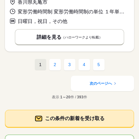
香川県丸亀市
変形労働時間制 変形労働時間制の単位 １年単位 就業時間１ 8時30分〜17時20分
日曜日，祝日，その他
詳細を見る
（ハローワークより転載）
1
2
3
4
5
次のページへ
表示
1～20
件 /
393
件
この条件の新着を受け取る