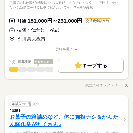
週4日
土日祝休
シフト勤務
【ムリなく、好きな運転だけを仕事にする方が増加中◎】身体
工場でのお仕事が未経験の方も大歓迎 こんな方にピッタリ・正社員になり
「体力に自信がなくなってきた…」 「力仕事がないとありがた
続きを読む
トできる」 そんなお仕事もあります◎ お気軽にご応募ください
しずか
にぎやか
職場の様子
働き方・環境
たい 安定的に稼げる仕事に就きたい でも、スキルや経験…
にあまり負担がかからないので、安心して長く続けていくこと
い」 など。 ≪ここもポイント≫ ●業界でも高水準の給与形態
ね。 ※普通免許の方は上記待遇とは異なります
運輸関連
業界
ができますよ♪
土曜 日曜 祝日
休日・休暇
です 待機時間分で終わりの時間が伸びても １分単位で残業代が
ブランクOK
社会保険制度
日払い
週払い
続きを読む
出ます。 ●日払いOK ●週4以上も可 ※上記は過去のお仕事例で
181,000円～231,000円
応募資格
月給
交通費全額支給
※会社カレンダーによる
禁煙・分煙
バイク自転車
車OK
派遣活躍中
す。
※週3日～相談可
◆中型 or 大型免許をお持ちの方 ※上記は中型以上のお仕事内
梱包・仕分け・検品
お仕事の特徴
日給 14,175円～17,719円
給与
容・お給与となります！ ※高校生不可 「普通免許だけでスター
詳しい募集要項をすべて見る
【ムリなく、好きな運転だけを仕事にする方が増加中◎】身体
働く人の待遇向上
香川県丸亀市
トできる」 そんなお仕事もあります◎ お気軽にご応募ください
【給与備考】
にあまり負担がかからないので、安心して長く続けていくこと
ね。 ※普通免許の方は上記待遇とは異なります
【収入イメージ】
高収入
ができますよ♪
詳細を開く
続きを読む
月311850円以上+残業・深夜手当など
職種/応募資格
お仕事の特徴
給与/時間/休日
応募する
基本特徴
（職場・お仕事によります）
応募状況
今が狙い目！
未経験OK
40代活躍
50代活躍
60代歓迎
続きを読む
キープする
日給 14,175円～17,719円
給与
梱包・仕分け・検品
職種
詳しい募集要項をすべて見る
男性
女性
男女の割合
募集条件
働く人の待遇向上
基本特徴
長期
高収入
期間・時間
【給与備考】
＜モノづくり業界でのお仕事！＞ 仕分けや梱包、包装といった
交通費
履歴書不要
WEB登録
WEB選考完結
募集条件
【収入イメージ】
未経験OK
40代活躍
50代活躍
60代歓迎
9：00～21：00 11：00～22：00 6：00～17：00 24時間の中でシ
かんたんなお仕事などが中心。 （そのほか、組立や加工なども
月311850円以上+残業・深夜手当など
株式会社テクノ・サービス
ひとりで
みんなで
仕事の仕方
フト制！ 【シフト・月収例】 【1】8：00～17：00 【2】9：00
交通費
履歴書不要
職種/応募資格
WEB登録
WEB選考完結
お仕事の特徴
給与/時間/休日
あります！） 覚えやすいルーティンワークばかりなので 未経験
応募する
就業時間・曜日
（職場・お仕事によります）
続きを読む
～18：00 【3】10：00～19：00 【4】19：00～23：00 【5】1
就業時間・曜日
の方もすぐに慣れていきますよ♪ ▼具体的にはこんな感じ！ ・
残20以上
10時～出社
1日4h以下
1日7h以下
9：00～翌4：00 【6】18：00～翌1：00 【7】23：30～翌3：30
続きを読む
部品を機械にセットしてボタン操作する ・製品に不備がないか
続きを読む
残20以上
10時～出社
しずか
1日4h以下
1日7h以下
にぎやか
職場の様子
【8】22：00～翌10：00 など、シフトは様々！ （休憩1時間）
続きを読む
梱包・仕分け・検品
職種
目視でチェックする ・製品を仕分けたり、丁寧に包装する な
年齢入力任意
16時前退社
週4日
土日祝休
シフト勤務
?
男性
女性
男女の割合
長期
期間・時間
その他
短時間の勤務でもしっかり稼げます◎ ※勤務エリアによって異
業界
16時前退社
週4日
土日祝休
シフト勤務
ど、いろ～んな種類のお仕事があるので きっとあなたに合った
派遣
＜モノづくり業界でのお仕事！＞ 仕分けや梱包、包装といった
働き方・環境
なります。 ※過去にあった勤務時間です。 詳しくは弊社コー
職種が見つかるはず！ じっくりお話して一緒に ピッタリの配属
働き方・環境
お菓子の箱詰めなど、体に負担ナシ＆かんた
9：00～21：00 11：00～22：00 6：00～17：00 24時間の中でシ
応募資格
かんたんなお仕事などが中心。 （そのほか、組立や加工なども
ディネーターまでお問い合わせください。 ※こちらは中型以上
休日・休暇
先を探していきましょう。
ひとりで
みんなで
ブランクOK
社会保険制度
日払い
週払い
仕事の仕方
フト制！ 【シフト・月収例】 【1】8：00～17：00 【2】9：00
あります！） 覚えやすいルーティンワークばかりなので 未経験
ブランクOK
社会保険制度
日払い
週払い
ん軽作業がたくさん♪
＜工場でのお仕事が未経験の方も大歓迎！＞ ▼こんな方にピッ
のお仕事の勤務時間例です
続きを読む
～18：00 【3】10：00～19：00 【4】19：00～23：00 【5】1
の方もすぐに慣れていきますよ♪ ▼具体的にはこんな感じ！ ・
【自己申告シフト】 「平日だけ働きたい」 「〇曜日に働きた
禁煙・分煙
駅5分以内
バイク自転車
車OK
タリ ・正社員になりたい！ ・安定的に稼げる仕事に就きたい！
禁煙・分煙
駅5分以内
バイク自転車
車OK
9：00～翌4：00 【6】18：00～翌1：00 【7】23：30～翌3：30
「正社員になりたい！」「でも自信がない…」とお悩みの方必
もちろん未経験OKのカンタン軽作業のお仕事がほとんどですよ（座り仕事