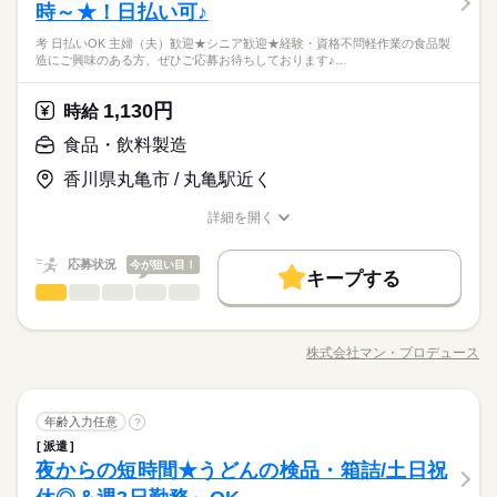
応募資格
は】 丸亀にある大手物流会社の 倉庫内がお仕事先です。 【具体
時～★！日払い可♪
しては高めの設定です。
ひとりで
みんなで
仕事の仕方
的には】 コンビニやスーパーに卸す アイスクリームの仕分けが
＼男女ともに活躍中／ ■資格不問 ■学歴不問 ■髪色自由 ■友達同
続きを読む
考 日払いOK 主婦（夫）歓迎★シニア歓迎★経験・資格不問軽作業の食品製
主なお仕事です 未経験者は空き箱つぶしからスタートなので安
士の応募OK ■正社員経験不問 ［歓迎］ ■未経験の方 ■主婦
造にご興味のある方、ぜひご応募お待ちしております♪…
倉庫内で簡単なアイスクリームのピッキング！リストを見て指
心。 ■リストからアイスクリームの配送先/個数を確認 ■必要な
続きを読む
（夫）の方 ■学生の方 ■フリーターの方 ■Wワークの方 ■シニア
しずか
にぎやか
職場の様子
示通りに仕分け、所定の場所に持っていくだけ★週1日～OK。
分を箱に入れて仕分けて… というカンタン作業！ 防寒着は貸
世代の方 ■平日のみ勤務 ■土日メインの勤務 ［優遇］ ■経験者
運輸関連
業界
家庭や学業と両立◎日払いOK、履歴書不要！出張面接も受付
与。 勤務シフトは自己申告制（週1日～より◎） 学校やご家
1,130円
時給
［こんな方にオススメ！］ ■モクモク作業が好きな方
続きを読む
中！
庭、他のお仕事とも両立可能！ 時給は1,600円とカンタン作業と
応募資格
食品・飲料製造
しては高めの設定です。
＼男女ともに活躍中／ ■資格不問 ■学歴不問 ■髪色自由 ■友達同
時給 1,600円
給与
香川県丸亀市 / 丸亀駅近く
士の応募OK ■正社員経験不問 ［歓迎］ ■未経験の方 ■主婦
詳しい募集要項をすべて見る
お仕事の特徴
倉庫内で簡単なアイスクリームのピッキング！リストを見て指
（夫）の方 ■学生の方 ■フリーターの方 ■Wワークの方 ■シニア
【給与備考】 ■日・週・月払いから選択OK 【交通費備考】 同
示通りに仕分け、所定の場所に持っていくだけ★週1日～OK。
働く人の待遇向上
詳細を開く
世代の方 ■平日のみ勤務 ■土日メインの勤務 ［優遇］ ■経験者
一労働同一賃金の労使協定方式のため、 交通費換算分74円が時
家庭や学業と両立◎日払いOK、履歴書不要！出張面接も受付
職種/応募資格
お仕事の特徴
給与/時間/休日
［こんな方にオススメ！］ ■モクモク作業が好きな方
続きを読む
給に加算されています
高収入
中！
応募する
応募状況
今が狙い目！
キープする
基本特徴
続きを読む
食品・飲料製造
職種
男性
女性
男女の割合
時給 1,600円
給与
未経験OK
新卒・第二
20代活躍
30代活躍
40代活躍
続きを読む
詳しい募集要項をすべて見る
【みなさんに担当していただく業務】 「介護食弁当」の盛り付
【給与備考】 ■日・週・月払いから選択OK 【交通費備考】 同
50代活躍
働く人の待遇向上
け及び製造をしていただきます。 製造ラインでお弁当におかず
基本特徴
長期
高収入
期間・時間
一労働同一賃金の労使協定方式のため、 交通費換算分74円が時
株式会社マン・プロデュース
ひとりで
みんなで
仕事の仕方
職種/応募資格
お仕事の特徴
給与/時間/休日
などを 丁寧に詰めていくだけのカンタンな作業です！ ──────
募集条件
給に加算されています
未経験OK
新卒・第二
20代活躍
30代活躍
40代活躍
続きを読む
12：00～18：00
─────────────── ＼こんな方にオススメかも！？／ 「パ
応募する
12：00～17：00
勤務地固定
主婦・主夫
学生歓迎
外国人/留学生
ズル」のように 「決まった箇所に置くだけ」なので、 コツコツ
続きを読む
50代活躍
しずか
にぎやか
職場の様子
続きを読む
食品・飲料製造
職種
と作業するのが好きな方には 「楽しい！」と思える作業かもし
年齢入力任意
?
募集条件
男性
女性
男女の割合
就業時間・曜日
メーカー関連
※上記より選択可能でお好きな日に勤務可能（週1日～）
業界
続きを読む
れません♪ 手先を動かすので、 意外と頭の運動にもなります
派遣
【みなさんに担当していただく業務】 「介護食弁当」の盛り付
勤務地固定
主婦・主夫
学生歓迎
外国人/留学生
※残業なし
（＾-＾）/ お仕事を始めるための 「資格や経験」はございませ
残業なし
10時～出社
1日7h以下
扶養内
Wワーク可
夜からの短時間★うどんの検品・箱詰/土日祝
応募資格
け及び製造をしていただきます。 製造ラインでお弁当におかず
長期
就業時間・曜日
期間・時間
ん。 初心者の方もお気軽にご応募ください！
ひとりで
みんなで
仕事の仕方
などを 丁寧に詰めていくだけのカンタンな作業です！ ──────
週1日～
平日休み
家庭都合休可
シフト勤務