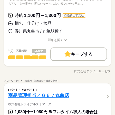
部品を機械にセットしてボタン操作する ・製品に不備がないか
続きを読む
い」 など、働き方は自分で選べます。 曜日・時間についてのご
・でも、スキルや経験に自信がない… ※定年制度あり（満60
しずか
にぎやか
職場の様子
もアリ！力仕事ナシ 即払いサービスあり 働いた分を早め…
【8】22：00～翌10：00 など、シフトは様々！ （休憩1時間）
続きを読む
見！ここでのお仕事はカンタンな包装・梱包や仕分けなど初心
目視でチェックする ・製品を仕分けたり、丁寧に包装する な
希望も 面談の際に教えてくださいね。 ※こちらは中型以上のお
歳）
その他
短時間の勤務でもしっかり稼げます◎ ※勤務エリアによって異
業界
者さんもはじめやすいものばかりなので、安心して正社員にチ
ど、いろ～んな種類のお仕事があるので きっとあなたに合った
仕事の例です
続きを読む
なります。 ※過去にあった勤務時間です。 詳しくは弊社コー
ャレンジしていただけますよ！
職種が見つかるはず！ じっくりお話して一緒に ピッタリの配属
続きを読む
1,100円～1,300円
応募資格
時給
交通費全額支給
ディネーターまでお問い合わせください。 ※こちらは中型以上
休日・休暇
先を探していきましょう。
＜工場でのお仕事が未経験の方も大歓迎！＞ ▼こんな方にピッ
のお仕事の勤務時間例です
梱包・仕分け・検品
月給 181,000円～231,000円
給与
【自己申告シフト】 「平日だけ働きたい」 「〇曜日に働きた
タリ ・正社員になりたい！ ・安定的に稼げる仕事に就きたい！
詳しい募集要項をすべて見る
お仕事の特徴
「正社員になりたい！」「でも自信がない…」とお悩みの方必
い」 など、働き方は自分で選べます。 曜日・時間についてのご
香川県丸亀市 / 丸亀駅近く
・でも、スキルや経験に自信がない… ※定年制度あり（満60
【給与備考】
見！ここでのお仕事はカンタンな包装・梱包や仕分けなど初心
希望も 面談の際に教えてくださいね。 ※こちらは中型以上のお
基本特徴
歳）
◆時間外手当あり
者さんもはじめやすいものばかりなので、安心して正社員にチ
仕事の例です
詳細を開く
続きを読む
◆昇給あり（年1回）
無期派遣
未経験OK
新卒・第二
20代活躍
30代活躍
ャレンジしていただけますよ！
職種/応募資格
お仕事の特徴
給与/時間/休日
応募する
続きを読む
募集条件
応募状況
応募集中！
キープする
月給 181,000円～231,000円
給与
大量募集
交通費
即日スタート
主婦・主夫
勤務時間
続きを読む
梱包・仕分け・検品
職種
詳しい募集要項をすべて見る
ひとりで
みんなで
仕事の仕方
【給与備考】
08：30～17：30
履歴書不要
WEB選考完結
基本特徴
「カンタンなお仕事からはじめていきたい」 「久しぶりに働き
◆時間外手当あり
※上記はシフトの一例となります。
にでるから不安…」 そんな方には おかしの”箱詰め”や”仕分け”の
無期派遣
未経験OK
新卒・第二
20代活躍
30代活躍
就業時間・曜日
◆昇給あり（年1回）
株式会社テクノ・サービス
しずか
にぎやか
職場の様子
業務上必要がある場合や
職種/応募資格
お仕事の特徴
給与/時間/休日
お仕事が オススメです！ 軽いものをメインに扱うので 体への負
応募する
募集条件
配属先の都合により、
残業なし
残10未満
残20未満
10時～出社
担は少なめ。 作業は同じことを繰り返し行うので 未経験からで
ハローワーク求人（掲載元：福岡東公共職業安定所）
時間帯が変更となる場合があります。
大量募集
交通費
即日スタート
主婦・主夫
もすぐにできるようになりますよ。 ＜その他にも…＞ ●商品の
続きを読む
16時前退社
土日祝休
勤務時間
続きを読む
梱包・仕分け・検品
その他
業界
職種
検品・チェック ●梱包・ピッキング ●食品の盛り付け・トッピン
ひとりで
みんなで
仕事の仕方
履歴書不要
WEB選考完結
パート・アルバイト
グ ●部品の組み立て・加工 など アナタの希望に合ったお仕事
働き方・環境
08：30～17：30
「カンタンなお仕事からはじめていきたい」 「久しぶりに働き
商品管理担当／６６７丸亀店
就業時間・曜日
休日・休暇
を お探しします！ 「自宅の近く」「座り作業」など なんでもご
※上記はシフトの一例となります。
応募資格
にでるから不安…」 そんな方には おかしの”箱詰め”や”仕分け”の
ブランクOK
産休・育休
社会保険制度
研修制度
残業なし
残10未満
残20未満
10時～出社
相談ください。 まずはお気軽にご応募ください。
しずか
にぎやか
職場の様子
業務上必要がある場合や
お仕事が オススメです！ 軽いものをメインに扱うので 体への負
＜年間休日125日＞ ◆完全週休2日制（土日休み） ◆祝日 ◆年
株式会社トライアルストアーズ
◆未経験大歓迎！ ◆フリーターさん、主婦（夫）さん大歓迎！
資格支援
禁煙・分煙
バイク自転車
車OK
配属先の都合により、
担は少なめ。 作業は同じことを繰り返し行うので 未経験からで
末年始休暇 ※上記は一例です。配属先により 当社の所定休日
豊富なお仕事の中から、ピッタリのお仕事をご案内します。
16時前退社
土日祝休
◆男女スタッフ活躍中！ 経験を活かしたい方も大歓迎！ お持ち
1,080円〜1,080円 ※フルタイム求人の場合は月額（換算額）、パート求人の場合は時間額を表示しています。
時間帯が変更となる場合があります。
もすぐにできるようになりますよ。 ＜その他にも…＞ ●商品の
続きを読む
数と差がある場合は、 差分の調整を年末に行います。
もちろん未経験OKのカンタン軽作業のお仕事がほとんどですよ
働き方・環境
ルーティン
英語不要
PC不要
電話なし
の免許・資格を活かした お仕事を紹介いたします！ 20代～50代