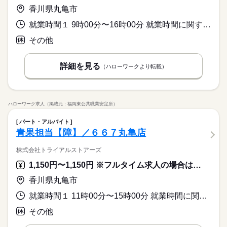
その他
業界
検品・チェック ●梱包・ピッキング ●食品の盛り付け・トッピン
（座り仕事もアリ！力仕事ナシ！）♪
と幅広い年齢の方が、 様々な職場で活躍中です！ ※お仕事の掛
香川県丸亀市
ブランクOK
産休・育休
社会保険制度
研修制度
グ ●部品の組み立て・加工 など アナタの希望に合ったお仕事
続きを読む
け持ち（Wワーク）不可
続きを読む
休日・休暇
を お探しします！ 「自宅の近く」「座り作業」など なんでもご
資格支援
禁煙・分煙
バイク自転車
車OK
就業時間１ 9時00分〜16時00分 就業時間に関する特記事項 上記内の４～６時間勤務
応募資格
相談ください。 まずはお気軽にご応募ください。
お仕事の特徴
＜年間休日125日＞ ◆完全週休2日制（土日休み） ◆祝日 ◆年
ルーティン
英語不要
PC不要
電話なし
◆未経験大歓迎！ ◆フリーターさん、主婦（夫）さん大歓迎！
その他
時給 1,100円～1,300円
給与
末年始休暇 ※上記は一例です。配属先により 当社の所定休日
豊富なお仕事の中から、ピッタリのお仕事をご案内します。
◆男女スタッフ活躍中！ 経験を活かしたい方も大歓迎！ お持ち
基本特徴
詳しい募集要項をすべて見る
数と差がある場合は、 差分の調整を年末に行います。
もちろん未経験OKのカンタン軽作業のお仕事がほとんどですよ
の免許・資格を活かした お仕事を紹介いたします！ 20代～50代
◆即払いサービスあり ＼ 働いた分を早めにGET！ ／ 働いた分
未経験OK
新卒・第二
20代活躍
30代活躍
40代活躍
（座り仕事もアリ！力仕事ナシ！）♪
詳細を見る
と幅広い年齢の方が、 様々な職場で活躍中です！ ※お仕事の掛
（ハローワークより転載）
の給与の一部を、給料日前に受け取れます。 スマホでカンタン
続きを読む
け持ち（Wワーク）不可
50代活躍
続きを読む
申請！ 給料日前にお金が必要な時や、急な出費がある時も安心
応募する
です。 ※最短5日後から受け取り可能 ※給与は原則【月末締め
募集条件
続きを読む
／翌月25日払い】 ※当社規定あり ◆深夜手当アリ 22時～翌5
続きを読む
大量募集
時給 1,100円～1,300円
交通費
即日スタート
勤務地固定
給与
時に働いた場合は時給25％UP ◆残業代支給 勤務時間が8hを超
ハローワーク求人（掲載元：福岡東公共職業安定所）
基本特徴
詳しい募集要項をすべて見る
えている場合は時給25％UP ※試用期間ナシ
◆即払いサービスあり ＼ 働いた分を早めにGET！ ／ 働いた分
主婦・主夫
履歴書不要
WEB登録
未経験OK
新卒・第二
20代活躍
30代活躍
40代活躍
パート・アルバイト
3ヵ月以上
期間・時間
の給与の一部を、給料日前に受け取れます。 スマホでカンタン
青果担当【障】／６６７丸亀店
50代活躍
就業時間・曜日
申請！ 給料日前にお金が必要な時や、急な出費がある時も安心
【勤務時間例】 8：00-16：00／9：00-17：00／10：00-19：00
応募する
募集条件
です。 ※最短5日後から受け取り可能 ※給与は原則【月末締め
残業なし
10時～出社
17時～出社
土日祝休
／ 6：00-15：00／17：30-翌2：30／20：00-翌5：15 など多数！
続きを読む
株式会社トライアルストアーズ
／翌月25日払い】 ※当社規定あり ◆深夜手当アリ 22時～翌5
続きを読む
大量募集
交通費
即日スタート
勤務地固定
※「日勤or夜勤のみ」「長期で働きたい」「土日休み」「残業少
平日休み
時に働いた場合は時給25％UP ◆残業代支給 勤務時間が8hを超
1,150円〜1,150円 ※フルタイム求人の場合は月額（換算額）、パート求人の場合は時間額を表示しています。
なめ」など、あなたのご希望を教えて下さい！ ※ご応募のタイ
主婦・主夫
履歴書不要
WEB登録
えている場合は時給25％UP ※試用期間ナシ
ミングによっては、ご希望のお仕事が定員に達している場合が
続きを読む
働き方・環境
就業時間・曜日
香川県丸亀市
3ヵ月以上
期間・時間
あります。 その際は、ご希望に沿う他のお仕事を並行してご案
大手企業
ブランクOK
産休・育休
社会保険制度
残業なし
10時～出社
17時～出社
土日祝休
内致します。
就業時間１ 11時00分〜15時00分 就業時間に関する特記事項 ＊休憩は社内規定による
【勤務時間例】 8：00-16：00／9：00-17：00／10：00-19：00
日払い
週払い
禁煙・分煙
バイク自転車
車OK
休日・休暇
／ 6：00-15：00／17：30-翌2：30／20：00-翌5：15 など多数！
平日休み
その他
※「日勤or夜勤のみ」「長期で働きたい」「土日休み」「残業少
働き方・環境
派遣活躍中
ルーティン
PC不要
電話なし
土日休み案件多数！
なめ」など、あなたのご希望を教えて下さい！ ※ご応募のタイ