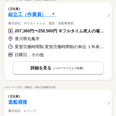
正社員
組立工（作業員） ＊
株式会社 ＮＣＧｒｏｕｐ 製造・造船事業部
207,360円〜250,560円 ※フルタイム求人の場合は月額（換算額）、パート求人の場合は時間額を表示しています。
香川県丸亀市
変形労働時間制 変形労働時間制の単位 １年単位 就業時間１ 8時00分〜17時00分
日曜日，その他
詳細を見る
（ハローワークより転載）
ハローワーク求人（掲載元：丸亀公共職業安定所）
正社員
造船溶接
株式会社 レベック