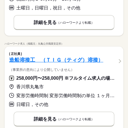
土曜日，日曜日，祝日，その他
詳細を見る
（ハローワークより転載）
ハローワーク求人（掲載元：丸亀公共職業安定所）
正社員
造船溶接工 （ＴＩＧ（ティグ）溶接）
（事業所の意向により公開していません）
258,000円〜258,000円 ※フルタイム求人の場合は月額（換算額）、パート求人の場合は時間額を表示しています。
香川県丸亀市
変形労働時間制 変形労働時間制の単位 １ヶ月単位 就業時間１ 8時00分〜17時00分 就業時間２ 17時00分〜2時00分 又は 19時00分〜4時00分の時間の間の8時間程度 就業時間に関する特記事項 ＊（１）と（２）のシフト制です。
日曜日，その他
詳細を見る
（ハローワークより転載）