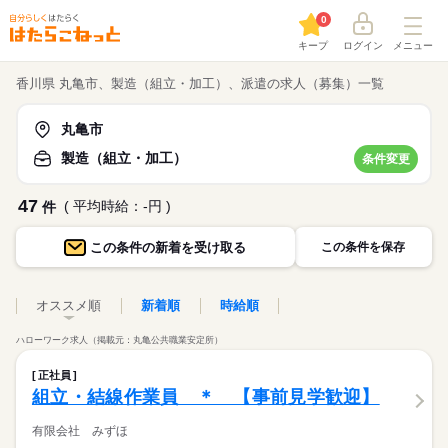
0
キープ
ログイン
メニュー
香川県 丸亀市、製造（組立・加工）、派遣の求人（募集）一覧
丸亀市
製造（組立・加工）
条件変更
47
( 平均時給：-円 )
件
この条件の
新着を受け取る
この条件を保存
オススメ順
新着順
時給順
ハローワーク求人（掲載元：丸亀公共職業安定所）
正社員
組立・結線作業員 ＊ 【事前見学歓迎】
有限会社 みずほ