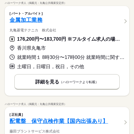
ハローワーク求人（掲載元：丸亀公共職業安定所）
パート・アルバイト
金属加工業務
丸亀菱電テクニカ 株式会社
176,200円〜183,700円 ※フルタイム求人の場合は月額（換算額）、パート求人の場合は時間額を表示しています。
香川県丸亀市
就業時間１ 8時30分〜17時00分 就業時間に関する特記事項 三菱電機内で時差出勤を行っているため、当社の通常就業時間より
土曜日，日曜日，祝日，その他
詳細を見る
（ハローワークより転載）
ハローワーク求人（掲載元：丸亀公共職業安定所）
正社員
配電盤 保守点検作業【国内出張あり】
藤田プラントサービス株式会社