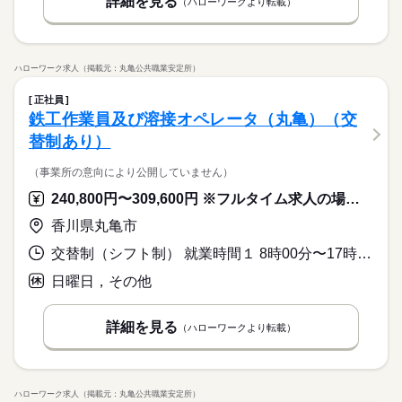
詳細を見る
（ハローワークより転載）
ハローワーク求人（掲載元：丸亀公共職業安定所）
正社員
鉄工作業員及び溶接オペレータ（丸亀）（交
替制あり）
（事業所の意向により公開していません）
240,800円〜309,600円 ※フルタイム求人の場合は月額（換算額）、パート求人の場合は時間額を表示しています。
香川県丸亀市
交替制（シフト制） 就業時間１ 8時00分〜17時00分 就業時間２ 17時00分〜2時00分 就業時間３ 19時00分〜4時00分 就業時間に関する特記事項 ＊基本的には（１）／日勤と（２）／夜勤の１週毎の交替制です。
日曜日，その他
詳細を見る
（ハローワークより転載）
ハローワーク求人（掲載元：丸亀公共職業安定所）