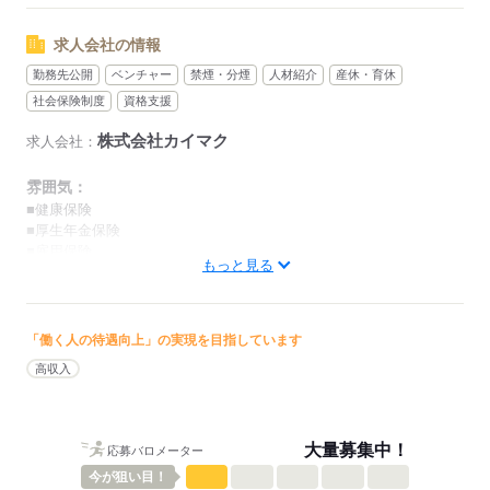
◆産休・育休制度（★取得実績あり）
◇介護休暇
求人会社の情報
◆慶弔休暇
勤務先公開
ベンチャー
禁煙・分煙
人材紹介
産休・育休
社会保険制度
資格支援
応募する
株式会社カイマク
求人会社：
雰囲気：
■健康保険
■厚生年金保険
■雇用保険
もっと見る
■労災保険
■屋内原則禁煙（喫煙専用室あり）
低い
高い
多い年齢層
「働く人の待遇向上」の実現を目指しています
高収入
男性
女性
男女の割合
ひとりで
みんなで
仕事の仕方
大量募集中！
応募バロメーター
今が
狙い目！