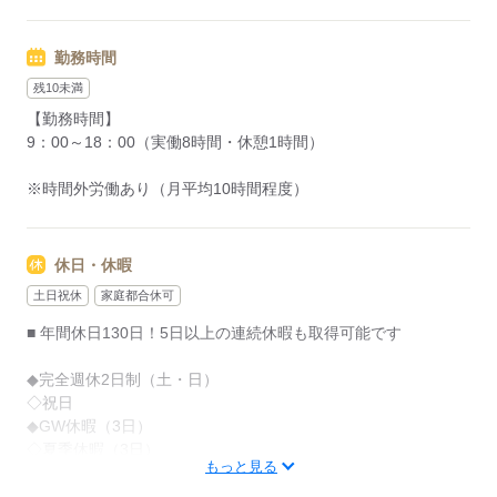
入社初年度から年収1000万円を超える成果を上げているメンバ
ーも在籍しています！
そう考えているからこそ、
勤務時間
しっかりあなたの頑張りに還元します。
■ 賞与
残10未満
年2回支給
【勤務時間】
応募する
■ 昇給
9：00～18：00（実働8時間・休憩1時間）
昇給年4回（四半期ごと）
※時間外労働あり（月平均10時間程度）
応募する
休日・休暇
土日祝休
家庭都合休可
■ 年間休日130日！5日以上の連続休暇も取得可能です
◆完全週休2日制（土・日）
◇祝日
◆GW休暇（3日）
◇夏季休暇（3日）
もっと見る
◆年末年始休暇（5日）
◇有給休暇