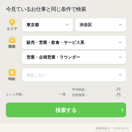
今見ているお仕事と同じ条件で検索
エリア
職種
時給
-
円
平均時給：
-
件
ヒット件数：
-
円
月収換算：
?
検索する
掲載開始日：2026-06-12