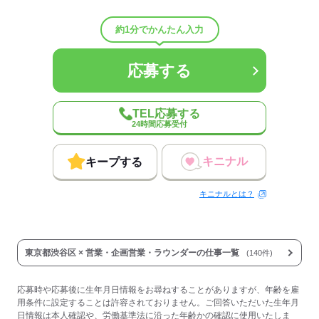
しずか
にぎやか
職場の様子
配属先部署：
約1分でかんたん入力
営業
男女比
（男5：女5）
平均年齢
30歳
応募する
待遇・福利厚生：
■賞与年2回
■インセンティブあり
TEL応募する
■昇給年4回（四半期ごと）
24時間応募受付
■交通費支給（上限月1万5000円）
■時間外手当（固定残業時間の超過分を支給）
■出張手当
キニナル
キープする
■報奨金
■リファラル手当（紹介した方のが入社で10万円支給）
キニナルとは？
■副業OK
■オフィスカジュアル
■トレーニングジムあり
■リモートワークの導入も検討中
東京都渋谷区 × 営業・企画営業・ラウンダーの仕事一覧
(140件)
応募する
応募時や応募後に生年月日情報をお尋ねすることがありますが、年齢を雇
用条件に設定することは許容されておりません。ご回答いただいた生年月
日情報は本人確認や、労働基準法に沿った年齢かの確認に使用いたしま