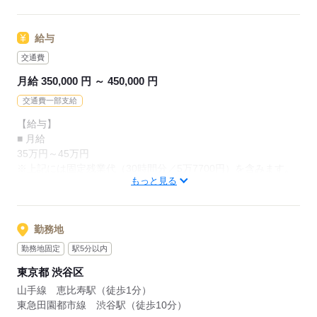
あなたの経験を活かした提案力で勝負できる
＜若手が中心に活躍中＞
ジャンル問わず、BtoB（法人向け）での営業経験のある方を募
面白さがあります！
平均年齢は30歳前後。
集しています。
給与
＜商材について＞
・若いウチからキャリアアップを果たしたい
「これまでの成果に見合った報酬を得たい」
交通費
企業の採用課題を解決する
・仕事も収入も次にステップにチャレンジしたい
「無形商材のスキルをさらに磨きたい」
『人事商談バンク』を提供している同社。
月給 350,000 円 ～ 450,000 円
という方を歓迎します！
そんな方にも最適な職場環境ですよ♪
交通費一部支給
人事商談バンクとは
■ 歓迎スキル（※必須ではありません）
企業の人事担当とHRソリューション企業などを
【給与】
人材営業経験
先輩からのメッセージ
マッチングさせるサービスです。
■ 月給
営業や電話対応、テレアポの経験
20代の代表が立ち上げた会社だけあって、
35万円～45万円
無形商材営業経験
平均年齢の若い会社です！
今回募集しているポジションは、
※上記には固定残業代（30時間分／5万7700円）を含みます。
そうした自社サービスのクライアント開拓！
もっと見る
超過分は別途支給いたします。
柔軟性もある環境なので、
応募する
自分なりに工夫しながら
一定の成約数を超えてからは
■ 想定年収
仕事上でたくさんの挑戦ができる
1件ごとにインセンティブが発生します。
420万円～540万円 ＋ インセンティブ
勤務地
面白味のある職場だと感じています。
勤務地固定
駅5分以内
2年目以降に多くのメンバーが
★あなたの営業スキルを最高条件で評価します！
「自分なりの営業スタイルで実績を残してみたい」
年収1000万円オーバーを実現！
東京都 渋谷区
これまでに培ってきた営業経験や商談スキルを正当に評価し、
そんなタイプの方には
高い還元率のインセンティブでダイレクトに給与へ反映しま
山手線 恵比寿駅（徒歩1分）
特にマッチした会社だと思います！
仕事の面白味は
す。
東急田園都市線 渋谷駅（徒歩10分）
成果に見合った報酬があってこそ。