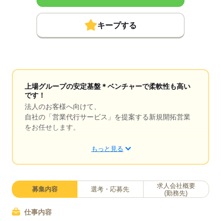
キープする
上場グループの安定基盤＊ベンチャーで柔軟性も高い
です！
法人のお客様へ向けて、
自社の「営業代行サービス」を提案する新規開拓営業
をお任せします。
ノウハウや商談スキルをフルに活かし、
もっと見る
テレアポによるアプローチから、商談、成約までを
トータルに牽引していただく裁量の大きなポジション
です。
求人会社概要
募集内容
選考・応募先
(勤務先)
入社後の3～6ヶ月間はインサイドセールスとして慣れ
ながら、
仕事内容
まずはAIを活用した確度の高いリストを用いた架電ア