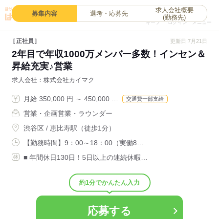
求人会社概要
0
募集内容
選考・応募先
(勤務先)
キープ
ログイン
メニュー
正社員
更新日:7月21日
2年目で年収1000万メンバー多数！インセン＆
昇給充実♪営業
求人会社
株式会社カイマク
月給 350,000 円 ～ 450,000 …
交通費一部支給
営業・企画営業・ラウンダー
渋谷区 / 恵比寿駅（徒歩1分）
【勤務時間】9：00～18：00（実働8…
■ 年間休日130日！5日以上の連続休暇…
約1分でかんたん入力
応募する