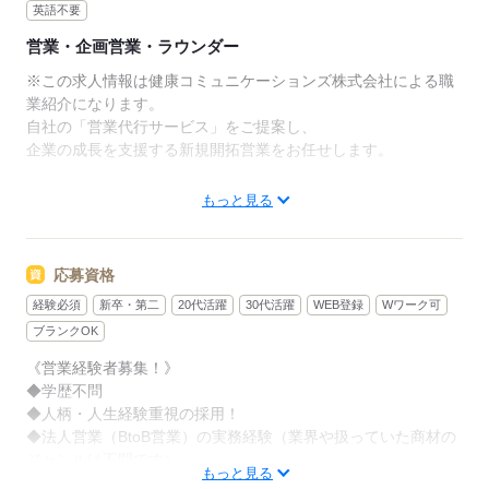
英語不要
プローチからスタート！
営業・企画営業・ラウンダー
自社サービスの特性や顧客ターゲットの傾向をじっく
※この求人情報は健康コミュニケーションズ株式会社による職
りと掴んでいただきます。
業紹介になります。
自社の「営業代行サービス」をご提案し、
慣れてきたらフィールドセールスとして
企業の成長を支援する新規開拓営業をお任せします。
存分にご活躍いただけます！
主な業務
もっと見る
＜フォロー体制＞
・電話でのアプローチ（1日180件目安）
チームでの成長を重視している社風です。
・Web商談
そのため周りのメンバーも
・ご提案
丁寧にフォローするのでご安心ください＊
応募資格
・クロージング
経験必須
新卒・第二
20代活躍
30代活躍
WEB登録
Wワーク可
・ご契約
＜稼げる環境を整備＞
ブランクOK
年2回の賞与にプラスして
あなたの営業スキルが
インセンティブを支給★
《営業経験者募集！》
そのまま成約数（＝インセンティブ）へと
◆学歴不問
ダイレクトに反映されます。
初年度から年収1000万円超えを
◆人柄・人生経験重視の採用！
叶えているメンバーもいるほどで、
◆法人営業（BtoB営業）の実務経験（業界や扱っていた商材の
無形商材を扱うからこそ、
がんばった分がしっかり報酬に還元されます！
ジャンルは不問です）
マニュアル通りの営業ではなく、
もっと見る