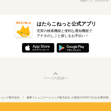
掲載終了日：2026-09-30
はたらこねっと公式アプリ
充実の検索機能と便利な通知機能で
アナタのしごと探しをお手伝い！
ページの先頭へ
ションズ株式会社
健康コミュニケーションズ株式会社 人材紹介SY007-2のお仕事詳細