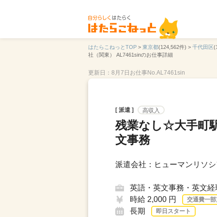
はたらこねっとTOP
>
東京都
(124,562件) >
千代田区
(
社（関東） AL7461sinのお仕事詳細
更新日：8月7日
お仕事No.AL7461sin
[ 派遣 ]
高収入
残業なし☆大手町
文事務
派遣会社：ヒューマンリソシ
英語・英文事務・英文経
時給 2,000 円
交通費一部
長期
即日スタート