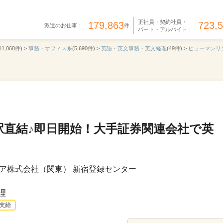
正社員・契約社員・
179,863
723,
派遣のお仕事：
件
パート・アルバイト：
11,068件) >
事務・オフィス系
(5,690件) >
英語・英文事務・英文経理
(49件) >
ヒューマンリ
駅直結♪即日開始！大手証券関連会社で英
ア株式会社（関東） 新宿登録センター
理
支給