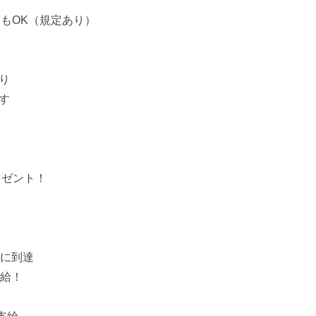
いもOK（規定あり）
り
す
レゼント！
日に到達
支給！