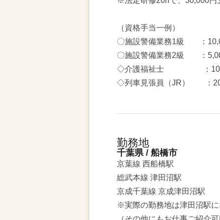
※法定研修20hで、30,000
（資格手当一例）
〇施設警備業務1級 ：10,
〇施設警備業務2級 ：5,00
◇介護福祉士 ：10,0
◇列車見張員（JR） ：20,
勤務地
千葉県 / 船橋市
京葉線 西船橋駅
総武本線 津田沼駅
京成千葉線 京成津田沼駅
※実際の勤務地は津田沼駅に
（その他にもお仕事ご紹介可