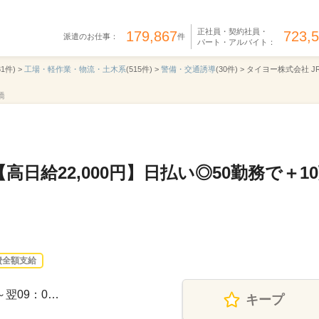
正社員・契約社員・
179,867
723,
派遣のお仕事：
件
パート・アルバイト：
31件) >
工場・軽作業・物流・土木系
(515件) >
警備・交通誘導
(30件) >
タイヨー株式会社 J
橋
日給22,000円】日払い◎50勤務で＋1
費全額支給
0～翌09：0…
キープ