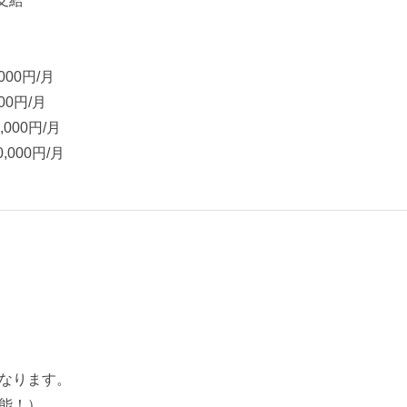
円支給
000円/月
0円/月
00円/月
000円/月
なります。
能！）