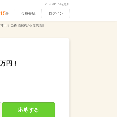
2026/8/8 5時更新
515
会員登録
ログイン
件
R津田沼_当務_西船橋のお仕事詳細
0万円！
応募する