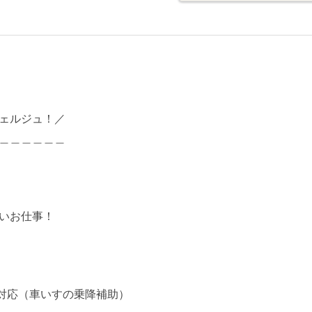
ェルジュ！／
＿＿＿＿＿＿
いお仕事！
対応（車いすの乗降補助）