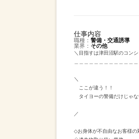
仕事内容
職種：
警備・交通誘導
業界：
その他
＼目指すは津田沼駅のコンシ
＿＿＿＿＿＿＿＿＿＿＿＿＿
＼
ここが違う！！
タイヨーの警備だけじゃな
／
◇お身体が不自由なお客様の