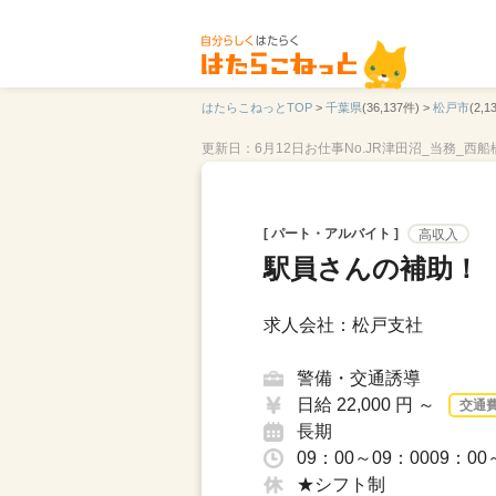
はたらこねっとTOP
>
千葉県
(36,137件) >
松戸市
(2,1
更新日：6月12日
お仕事No.JR津田沼_当務_西船
[ パート・アルバイト ]
高収入
駅員さんの補助！【高
求人会社：松戸支社
警備・交通誘導
日給 22,000 円 ～
交通
長期
09：00～09：0009：0
★シフト制