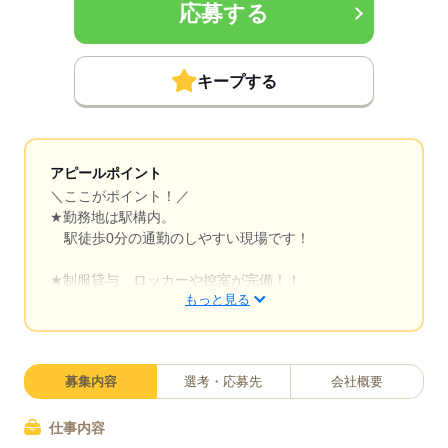
応募する
キープする
アピールポイント
＼ここがポイント！／
★勤務地は駅構内。
駅徒歩0分の通勤のしやすい現場です！
★制服貸与、ロッカーや控室が完備！！
もっと見る
荷物も置けて、自分の好きな服で出勤できます♪
★休憩室（電子レンジ）完備！
駅構内という勤務立地に加え、
募集内容
選考・応募先
会社概要
近隣にはコンビニ、スーパー、銀行、薬局もあるので
便利
業務で出ている時間以外は、ホームの待機室にいれる
仕事内容