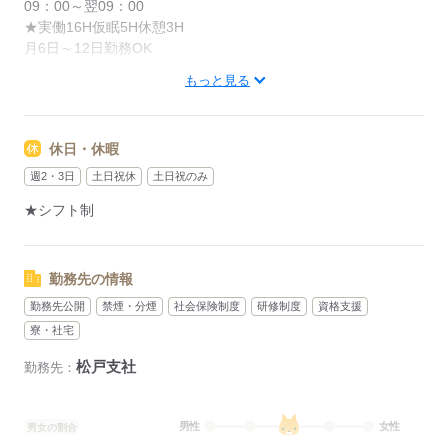
09：00～翌09：00
★実働16H仮眠5H休憩3H
月6日～12日勤務OK
もっと見る
※入社時新任教育期間あり。
教育期間中は、
休日・休暇
手当30,000円（3日間/20h）を支給します！
週2・3日
土日祝休
土日祝のみ
※シフト表による勤務で
★シフト制
月に10～20時間ほどの残業可能性あり
応募する
勤務先の情報
勤務先公開
禁煙・分煙
社会保険制度
研修制度
資格支援
寮・社宅
松戸支社
勤務先：
男性
女性
男女の割合