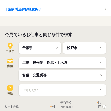
千葉県 社会保険制度あり
今見ているお仕事と同じ条件で検索
エリア
職種
時給
-
円
平均時給：
-
件
ヒット件数：
-
円
月収換算：
?