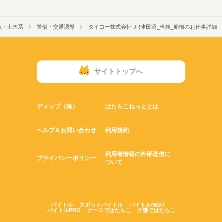
流・土木系
警備・交通誘導
タイヨー株式会社 JR津田沼_当務_船橋のお仕事詳細
サイトトップへ
ディップ（株）
はたらこねっととは
ヘルプ＆お問い合わせ
利用規約
利用者情報の外部送信に
プライバシーポリシー
ついて
バイトル
スポットバイトル
バイトルNEXT
バイトルPRO
ナースではたらこ
介護ではたらこ