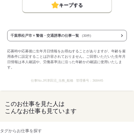
≪友達紹介キャンペーン≫
キープする
◎ご紹介いただいたお友達が
50日勤務達成後に10万円プレゼント！
※何人でもOKです。
（資格手当一例）
千葉県松戸市 × 警備・交通誘導の仕事一覧
(30件)
〇施設警備業務1級 ：10,000円/月
〇施設警備業務2級 ：5,000円/月
◇介護福祉士 ：10,000円/月
応募時や応募後に生年月日情報をお尋ねすることがありますが、年齢を雇
◇サービス介助士 ：3,000円/月
用条件に設定することは許容されておりません。ご回答いただいた生年月
◇列車見張員（JR） ：20,000円/月
日情報は本人確認や、労働基準法に沿った年齢かの確認に使用いたしま
す。
応募する
仕事No.
JR津田沼_当務_船橋
管理番号：
368445
このお仕事を見た人は
こんなお仕事も見ています
タグからお仕事を探す