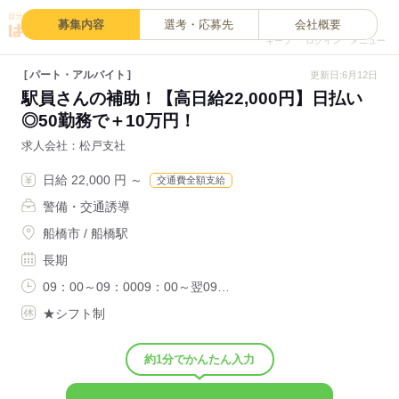
0
募集内容
選考・応募先
会社概要
キープ
ログイン
メニュー
パート・アルバイト
更新日:6月12日
駅員さんの補助！【高日給22,000円】日払い
◎50勤務で＋10万円！
求人会社
松戸支社
日給 22,000 円 ～
交通費全額支給
警備・交通誘導
船橋市 / 船橋駅
長期
09：00～09：0009：00～翌09…
★シフト制
約1分でかんたん入力