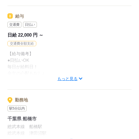
・金欠の生活と縁を切りたい
・1ヵ月も給料日を待っていられない
給与
応募する
・自分の予定に合わせて働きたい
交通費
日払い
日給 22,000 円 ～
応募する
交通費全額支給
【給与備考】
●日払いOK
毎日が給料日！
金欠の心配もなし♪
もっと見る
※週払い（10日払い）/月払いもOK（規定あり）
●残業保障
残業が発生した場合、きっちり
勤務地
割増残業賃金をお支払いします
駅5分以内
千葉県 船橋市
●友達紹介キャンペーン
◎ご紹介いただいたお友達が
総武本線 船橋駅
50日勤務達成後に10万円プレゼント！
総武本線 津田沼駅
※何人でもOKです