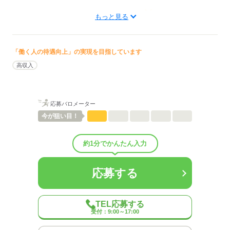
ひとりで
みんなで
仕事の仕方
もっと見る
しずか
にぎやか
職場の様子
配属先部署：
「働く人の待遇向上」の実現を目指しています
男女比
（男5：女5）
高収入
待遇・福利厚生：
■WEB面談実施中★
■有給休暇
■正社員登用有り
応募バロメーター
■更衣室、休憩室有
今が
狙い目！
■制服貸与
■交通費全額支給
■日払いOK
約1分でかんたん入力
■寮完備
家電つき・女性寮もあり
住み込み希望の方はご相談を！
応募する
■研修・イベント時お弁当支給
■労災保険あり
年齢・勤務日数により雇用保険・社会保険あり
TEL応募する
■資格支援制度あり
受付：9:00～17:00
■資格手当あり