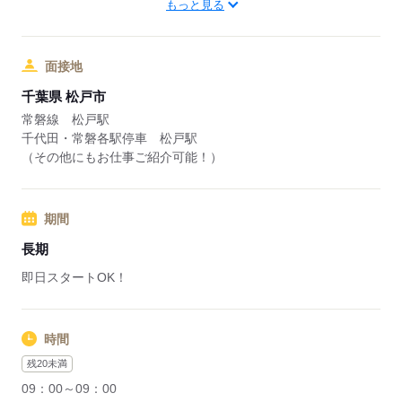
京成千葉線 京成津田沼駅
もっと見る
※実際の勤務地は津田沼駅になります。
●50勤務達成ボーナス
（その他にもお仕事ご紹介可能！）
研修を除いた勤務日数が50日に到達
面接地
したら10万円のボーナスを支給！
応募する
千葉県 松戸市
※法定研修20hで、30,000円支給
常磐線 松戸駅
千代田・常磐各駅停車 松戸駅
（資格手当一例）
（その他にもお仕事ご紹介可能！）
〇施設警備業務1級 ：10,000円/月
〇施設警備業務2級 ：5,000円/月
◇介護福祉士 ：10,000円/月
期間
◇列車見張員（JR） ：20,000円/月
長期
応募する
即日スタートOK！
時間
残20未満
09：00～09：00