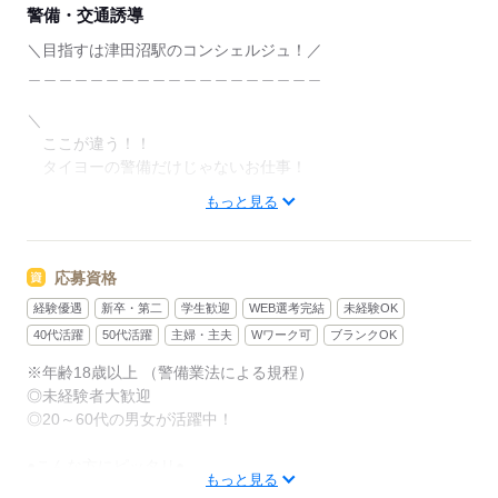
ので
警備・交通誘導
冷暖房完備で快適に過ごせます！
＼目指すは津田沼駅のコンシェルジュ！／
＿＿＿＿＿＿＿＿＿＿＿＿＿＿＿＿＿＿＿
＼電車が大好き！駅員さんに憧れて…／
＼
駅員さんが通常行っている業務をすることができるの
ここが違う！！
で
タイヨーの警備だけじゃないお仕事！
本当は駅員さんになるのが夢だった…
もっと見る
毎日電車を見ていたい…
／
そんな人にもピッタリなお仕事です！
◇お身体が不自由なお客様の対応（車いすの乗降補助）
応募資格
駅員さん×警備で
◇遺失物取り扱い業務
お客様に対するサービスの向上、
◇駅構内の警戒監視業務
経験優遇
新卒・第二
学生歓迎
WEB選考完結
未経験OK
駅の利便性の向上を実現できる、
◇駅構内巡回業務
40代活躍
50代活躍
主婦・主夫
Wワーク可
ブランクOK
やりがいのあるお仕事です！
◇駅構内のご案内業務
※年齢18歳以上 （警備業法による規程）
◇列車業務…車内貫通業務・遺失物捜索・車内点検業務 etc…
◎未経験者大歓迎
◎20～60代の男女が活躍中！
駅員さんが通常行っている業務を担っていただきます！
●こんな方にピッタリ●
ぜひ一緒に、お客様に喜ばれるサービスの提供を
もっと見る
・電車がすき！
目指していきませんか？