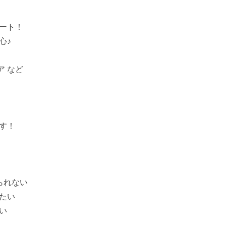
ート！
心♪
ア など
す！
られない
たい
い