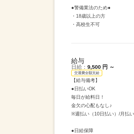
●警備業法のため●
・18歳以上の方
・高校生不可
給与
日給：
9,500 円 ～
交通費全額支給
【給与備考】
●日払いOK
毎日が給料日！
金欠の心配もなし♪
※週払い（10日払い）/月払
●日給保障