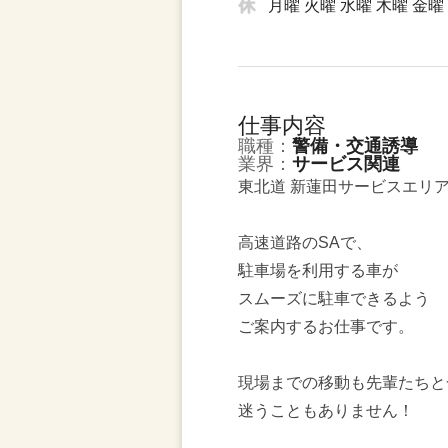
月曜 火曜 水曜 木曜 金曜
仕事内容
職種：
警備・交通誘導
業界：
サービス関連
東北道 新蓮田サービスエリ
高速道路のSAで、
駐車場を利用する車が
スムーズに駐車できるよう
ご案内するお仕事です。
現場までの移動も先輩たちと
迷うこともありません！