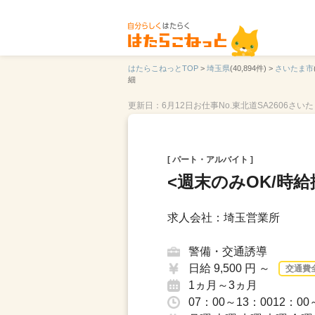
はたらこねっとTOP
>
埼玉県
(40,894件) >
さいたま市
細
更新日：6月12日
お仕事No.東北道SA2606さい
[ パート・アルバイト ]
<週末のみOK/時給
求人会社：埼玉営業所
警備・交通誘導
日給 9,500 円 ～
交通費
1ヵ月～3ヵ月
07：00～13：0012：00