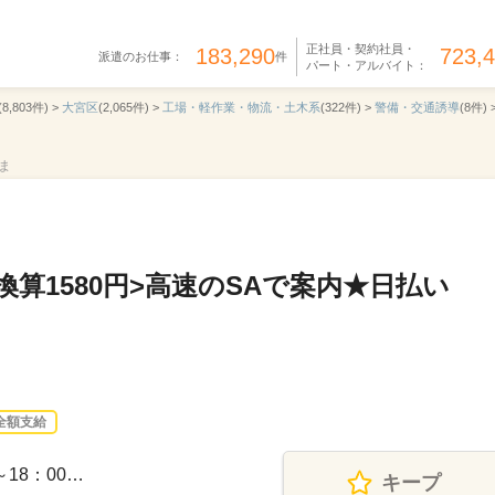
正社員・契約社員・
183,290
723,
派遣のお仕事：
件
パート・アルバイト：
(8,803件) >
大宮区
(2,065件) >
工場・軽作業・物流・土木系
(322件) >
警備・交通誘導
(8件) 
たま
換算1580円>高速のSAで案内★日払い
全額支給
～18：00…
キープ