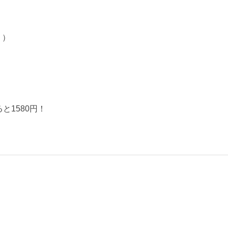
り）
と1580円！