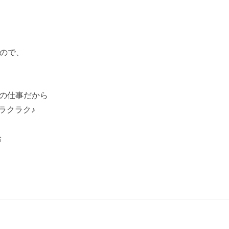
なので、
！
の仕事だから
ラクラク♪
給