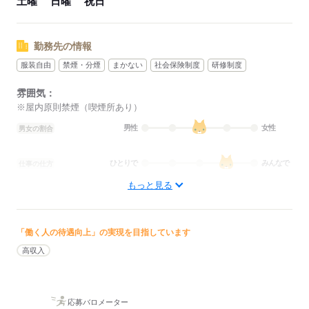
土曜
日曜
祝日
勤務先の情報
服装自由
禁煙・分煙
まかない
社会保険制度
研修制度
雰囲気：
※屋内原則禁煙（喫煙所あり）
男性
女性
男女の割合
ひとりで
みんなで
仕事の仕方
もっと見る
しずか
にぎやか
職場の様子
配属先部署：
男女比
（男5：女5）
「働く人の待遇向上」の実現を目指しています
概要：
業界
高収入
流通・小売関連
応募する
応募バロメーター