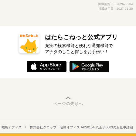
掲載開始日：2026-06-04
掲載終了日：2027-01-25
はたらこねっと公式アプリ
充実の検索機能と便利な通知機能で
アナタのしごと探しをお手伝い！
ページの先頭へ
 昭島オフィス
株式会社グロップ 昭島オフィス AKS0154-八王子0603のお仕事詳細