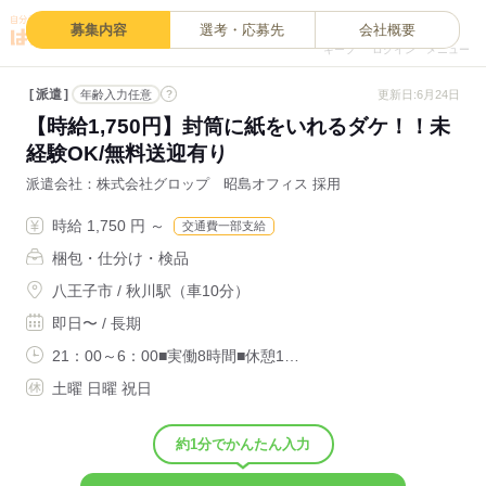
0
募集内容
選考・応募先
会社概要
キープ
ログイン
メニュー
派遣
?
更新日:6月24日
年齢入力任意
【時給1,750円】封筒に紙をいれるダケ！！未
経験OK/無料送迎有り
派遣会社
株式会社グロップ 昭島オフィス 採用
時給 1,750 円 ～
交通費一部支給
梱包・仕分け・検品
八王子市 / 秋川駅（車10分）
即日〜 / 長期
21：00～6：00■実働8時間■休憩1…
土曜 日曜 祝日
約1分でかんたん入力