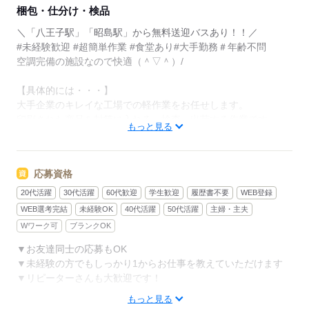
梱包・仕分け・検品
＼「八王子駅」「昭島駅」から無料送迎バスあり！！／
#未経験歓迎 #超簡単作業 #食堂あり#大手勤務＃年齢不問
空調完備の施設なので快適（＾▽＾）/
【具体的には・・・】
大手企業のキレイな工場での軽作業をお任せします。
印刷された商品を封筒に入れる→検査→出荷する作業です。
もっと見る
ルーティンワークがメインなのでモクモク作業したい方大歓迎
です！
※カンタンなPC操作やデータ入力発生の可能性あり
応募資格
《ここがポイント》
20代活躍
30代活躍
60代歓迎
学生歓迎
履歴書不要
WEB登録
（1）空調完備
WEB選考完結
未経験OK
40代活躍
50代活躍
主婦・主夫
（2）広めの食堂アリ
Wワーク可
ブランクOK
（3）個人ロッカー貸与予定
▼お友達同士の応募もOK
（4）無料送迎バスあり
▼未経験の方でもしっかり1からお仕事を教えていただけます
▼リピーターさんも大歓迎です！
お気軽にお問い合わせください！
もっと見る
※来社不要のWEB面接も受付中