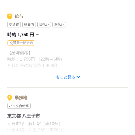
応募する
給与
応募する
交通費
扶養内
日払い
週払い
時給 1,750 円 ～
交通費一部支給
【給与備考】
時給：1,750円 （22時～6時）
それ以外の時間帯 1,400円
もっと見る
■試用期間
入社日から2週間（契約更新時は試用期間なし）
【交通費備考】
勤務地
【交通費備考】
バイク自転車
上限3万円
東京都 八王子市
五日市線 秋川駅（車10分）
応募する
中央本線 八王子駅（車20分）