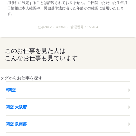
用条件に設定することは許容されておりません。ご回答いただいた生年月
日情報は本人確認や、労働基準法に沿った年齢かの確認に使用いたしま
す。
仕事No.
26-0433616
管理番号：
155164
このお仕事を見た人は
こんなお仕事も見ています
タグからお仕事を探す
#関空
関空 大阪府
関空 泉南郡