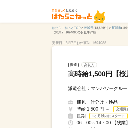
はたらこねっとTOP
>
茨城県
(18,646件) >
桜川市
(191
（関東） 1694088のお仕事詳細
更新日：8月7日
お仕事No.1694088
[ 派遣 ]
高収入
高時給1,500円
派遣会社：マンパワーグルー
梱包・仕分け・検品
時給 1,500 円 ～
交通費
長期
1ヶ月以内にスタート
06：00～14：00 【