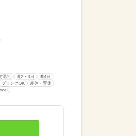
時前退社
週2・3日
週4日
ブランクOK
産休・育休
xcel