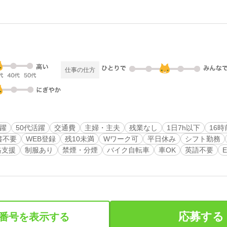
仕事の仕方
活躍
50代活躍
交通費
主婦・主夫
残業なし
1日7h以下
16
書不要
WEB登録
残10未満
Wワーク可
平日休み
シフト勤務
格支援
制服あり
禁煙・分煙
バイク自転車
車OK
英語不要
E
応募する
番号を表示する