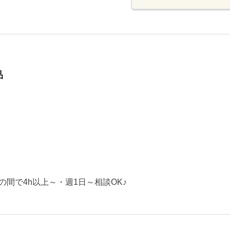
品
0の間で4h以上～・週1日～相談OK♪