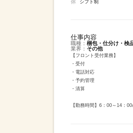
シフト制
仕事内容
職種：
梱包・仕分け・検
業界：
その他
【フロント受付業務】
・受付
・電話対応
・予約管理
・清算
【勤務時間】6：00～14：0