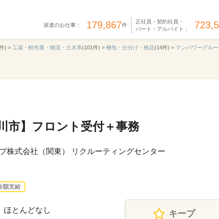
正社員・契約社員・
179,867
723,
派遣のお仕事：
件
パート・アルバイト：
件) >
工場・軽作業・物流・土木系
(101件) >
梱包・仕分け・検品
(14件) >
マンパワーグルー
【桜川市】フロント受付＋事務
プ株式会社（関東） リクルーティングセンター
全額支給
残業】ほとんどなし
キープ