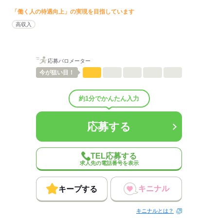
ひとりで
みんなで
仕事の仕方
「働く人の待遇向上」の実現を目指しています
高収入
しずか
にぎやか
職場の様子
配属先部署：
平均年齢
30歳
待遇・福利厚生：
応募バロメーター
社会保険完備、ウォーターサーバー設置、ウェルカムランチ、納会
今が
狙い目！
等
約1分でかんたん入力
応募する
応募する
TEL応募する
求人先の電話番号を表示
キニナル
キープする
キニナルとは？