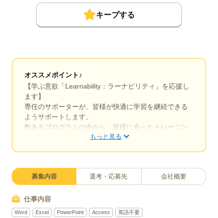
キープする
オススメポイント♪
【学ぶ意欲「Learnability：ラーナビリティ」を応援し
ます】
専任のサポーターが、皆様が快適に学習を継続できる
ようサポートします。
数あるプログラムの中から、皆様に合ったトレーニン
もっと見る
グや研修を提供します。
★＊ エンジニアと企業を繋ぐお仕事です♪＊★ IT領域
での営業経験者歓迎！法人向けにIT人材のご提案など
募集内容
選考・応募先
会社概要
をお任せします！
仕事内容
Word
Excel
PowerPoint
Access
英語不要