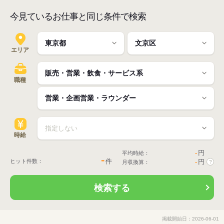
今見ているお仕事と同じ条件で検索
エリア
職種
時給
-
円
平均時給：
-
件
ヒット件数：
-
円
月収換算：
?
検索する
掲載開始日：2026-06-01