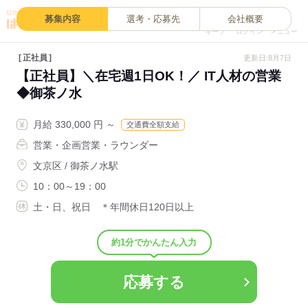
0
募集内容
選考・応募先
会社概要
キープ
ログイン
メニュー
正社員
更新日:8月7日
【正社員】＼在宅週1日OK！／ IT人材の営業
◆御茶ノ水
月給 330,000 円 ～
交通費全額支給
営業・企画営業・ラウンダー
文京区 / 御茶ノ水駅
10：00～19：00
土・日、祝日 ＊年間休日120日以上
約1分でかんたん入力
応募する