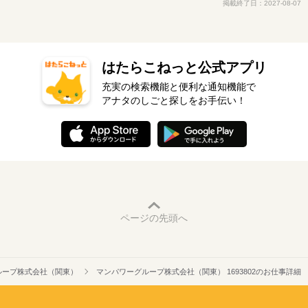
掲載終了日：2027-08-07
はたらこねっと公式アプリ
充実の検索機能と便利な通知機能で
アナタのしごと探しをお手伝い！
ページの先頭へ
ループ株式会社（関東）
マンパワーグループ株式会社（関東） 1693802のお仕事詳細