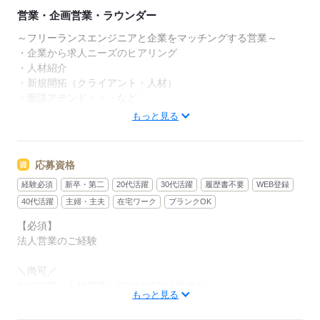
営業・企画営業・ラウンダー
～フリーランスエンジニアと企業をマッチングする営業～
・企業から求人ニーズのヒアリング
・人材紹介
・新規開拓（クライアント・人材）
・面談アテンド・・・など
もっと見る
■就業時間：10：00～19：00
■リモート：あり（週1日＊木曜日）
■残業：基本ナシ
応募資格
経験必須
新卒・第二
20代活躍
30代活躍
履歴書不要
WEB登録
応募する
40代活躍
主婦・主夫
在宅ワーク
ブランクOK
【必須】
法人営業のご経験
＼尚可／
SES営業、人材営業、IT領域営業経験者◎
もっと見る
【担当者より】