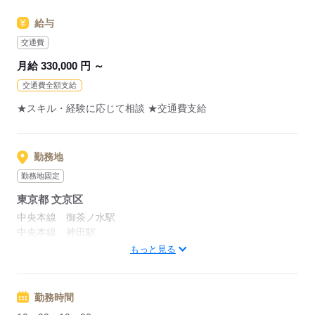
週1日在宅可能！年間休日120日以上！基本残業ナシ！ 成長中の
給与
勢いのある会社で働きませんか？ 是非エントリーお待ちして
おります☆彡
交通費
月給 330,000 円 ～
応募する
交通費全額支給
★スキル・経験に応じて相談 ★交通費支給
勤務地
勤務地固定
東京都 文京区
中央本線 御茶ノ水駅
中央本線 神田駅
中央本線 四ツ谷駅
もっと見る
徒歩8分
勤務時間
応募する