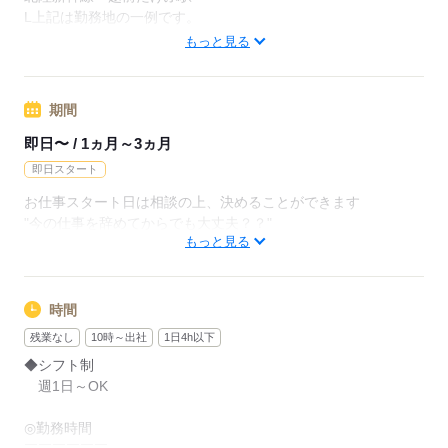
L上記は勤務地の一例です。
【他勤務先例】入居施設、デイサービス、ショートステイ、ク
もっと見る
リニック、病院
期間
応募する
即日〜 / 1ヵ月～3ヵ月
即日スタート
お仕事スタート日は相談の上、決めることができます
"今の仕事を辞めてからでも大丈夫？？"
もっと見る
などお気軽にご相談ください
※まずは"お試し"2ヶ月から勤務できます
※長期をご希望の方ももちろん歓迎いたします
時間
残業なし
10時～出社
1日4h以下
◆シフト制
応募する
週1日～OK
◎勤務時間