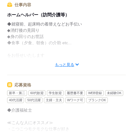
仕事内容
ホームヘルパー（訪問介護等）
◆就寝前、起床時の着替えなどお手伝い
◆消灯後の見回り
◆身の回りのお世話
◆食事（夕食、朝食）の介助 etc...
をお任せいたします
もっと見る
利用者さんが安心してお休みになれるよう
生活をサポートしていただきます。
応募資格
＼事前に職場見学OK！！／
職場の雰囲気を見学して、
新卒・第二
60代歓迎
学生歓迎
履歴書不要
WEB登録
未経験OK
自分に合うかどうか確認したうえで
40代活躍
50代活躍
主婦・主夫
Wワーク可
ブランクOK
お仕事を決めることができます。
◆介護福祉士
ピッタリな職場が見つかるまで
≪こんな人にオススメ≫
一緒に考えますので、
・こつこつモクモクな仕事が好き
なんでも相談してください。