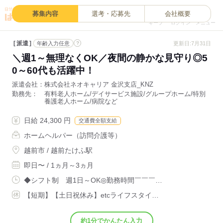
0
募集内容
選考・応募先
会社概要
キープ
ログイン
メニュー
派遣
?
更新日:7月31日
年齢入力任意
＼週1～無理なくOK／夜間の静かな見守り◎5
0～60代も活躍中！
派遣会社
株式会社ネオキャリア 金沢支店_KNZ
勤務先
有料老人ホーム/デイサービス施設/グループホーム/特別
養護老人ホーム/病院など
日給 24,300 円
交通費全額支給
ホームヘルパー（訪問介護等）
越前市 / 越前たけふ駅
即日〜 / 1ヵ月～3ヵ月
◆シフト制 週1日～OK◎勤務時間￣￣￣…
【短期】【土日祝休み】etcライフスタイ…
約1分でかんたん入力