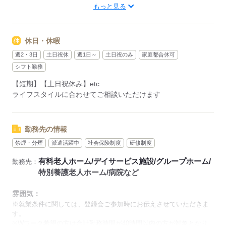
￣￣￣￣￣￣
もっと見る
夜勤：16：00～翌9：00
夜勤：16：30～翌9：30
夜勤：17：00～翌10：00
休日・休暇
※勤務時間は施設によって異なります
週2・3日
土日祝休
週1日～
土日祝のみ
家庭都合休可
「土日祝は休みたい」
シフト勤務
「しっかり稼ぎたい」
【短期】【土日祝休み】etc
「もう少し遅い時間から始めたい」など
ライフスタイルに合わせてご相談いただけます
ご希望にあったお仕事をご案内いたします。
※未経験の方の場合は1～2ヶ月間は日中での仕事を経験いただ
き、
勤務先の情報
お仕事に慣れてからの夜勤になります。
禁煙・分煙
派遣活躍中
社会保険制度
研修制度
有料老人ホーム/デイサービス施設/グループホーム/
勤務先：
応募する
特別養護老人ホーム/病院など
雰囲気：
※就業条件に関しては、登録会ご参加時にお伝えさせていただきま
す。
※Wワーク希望の方は合計勤務時間が40時間以内の方が対象となり