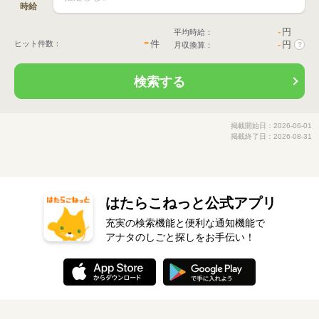
時給
-
円
平均時給：
-
件
ヒット件数：
-
円
月収換算：
?
検索する
掲載開始日：2026-06-01
掲載終了日：2026-08-31
はたらこねっと公式アプリ
充実の検索機能と便利な通知機能で
アナタのしごと探しをお手伝い！