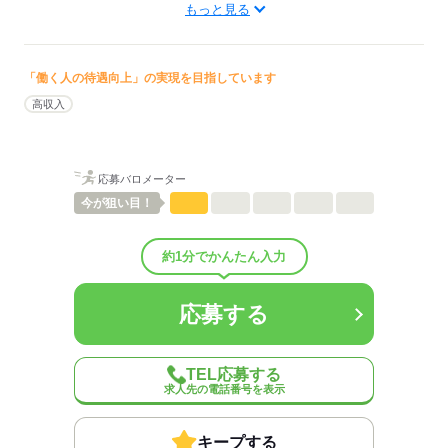
もっと見る
ます。
低い
高い
多い年齢層
「働く人の待遇向上」の実現を目指しています
男性
女性
男女の割合
高収入
ひとりで
みんなで
仕事の仕方
応募バロメーター
しずか
にぎやか
職場の様子
今が
狙い目！
配属先部署：
有料老人ホーム/デイサービス施設/グループホーム/特別養護老人ホ
ーム/病院など
約1分でかんたん入力
人数
10人
男女比
（男4：女6）
応募する
平均年齢
40歳
概要：
業界
医療・介護・福祉関連
TEL応募する
求人先の電話番号を表示
応募する
キープする