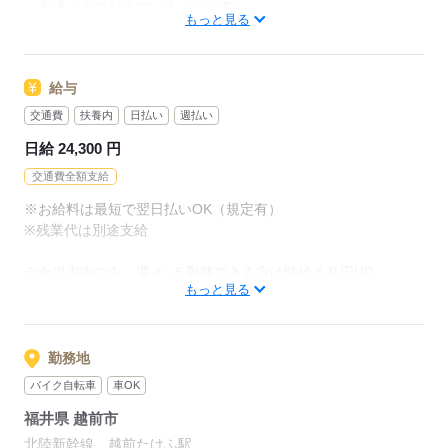
・夜遅くまで起きていることが多い
もっと見る
・丁寧に教えてくれる環境が良い
応募する
＼豊富な実績があるから安心／
給与
当社でお仕事を始めた方の約60％が未経験スタート！
"話を聞いてから決めたい"という方も歓迎いたします
交通費
扶養内
日払い
週払い
ぜひお気軽にご応募ください。
日給 24,300 円
交通費全額支給
応募する
※お給料は最短で翌日払いOK（規定有）
※残業代は別途支給
※金沢市内のみ 週４~５勤務できる方は時給５０円UP
もっと見る
【交通費備考】
※交通費全額支給（派遣先による）
※車通勤OK/規定あり
勤務地
バイク自転車
車OK
応募する
福井県 越前市
北陸新幹線 越前たけふ駅