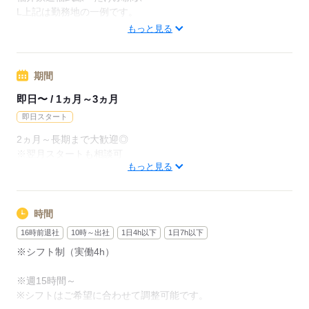
月給237600円（月22日勤務・実働1日8h）
L上記は勤務地の一例です。
※未経験の方（無資格）：時給1350円で算出した場合となりま
【他勤務先例】入居施設、デイサービス、ショートステイ、ク
もっと見る
す。
リニック、病院
※金沢市内のみ 週４~５勤務できる方は時給５０円UP
期間
応募する
【交通費備考】
即日〜 / 1ヵ月～3ヵ月
※交通費全額支給（派遣先による）
即日スタート
※車通勤OK/規定あり
2ヵ月～長期まで大歓迎◎
※翌月スタートも相談可
応募する
もっと見る
※試用期間（初回2ヵ月契約）
応募する
時間
16時前退社
10時～出社
1日4h以下
1日7h以下
※シフト制（実働4h）
※週15時間～
※シフトはご希望に合わせて調整可能です。