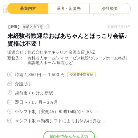
0
募集内容
選考・応募先
会社概要
キープ
ログイン
メニュー
派遣
?
更新日:7月31日
年齢入力任意
未経験者歓迎◎おばあちゃんとほっこり会話♪
資格は不要！
派遣会社
株式会社ネオキャリア 金沢支店_KNZ
勤務先
有料老人ホーム/デイサービス施設/グループホーム/特別
養護老人ホーム/病院など
時給 1,350 円 ～ 1,500 円
交通費全額支給
介護助手
越前市 / たけふ新駅
即日〜 / 1ヵ月～3ヵ月
※シフト制（実働4h）※週15時間～※シ…
≪シフト制≫勤務シフトによりお休みは異な…
約1分でかんたん入力