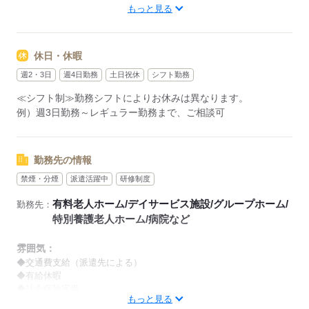
もっと見る
【早番】
07：00～16：00
【日勤】
休日・休暇
09：00～18：00
【遅番】
週2・3日
週4日勤務
土日祝休
シフト勤務
11：00～20：00
≪シフト制≫勤務シフトによりお休みは異なります。
【夜勤】
例）週3日勤務～レギュラー勤務まで、ご相談可
17：00～10：00
※夜勤希望の方は、まず施設に慣れて頂くため
2～3ヵ月程度のならし日勤が必要です
勤務先の情報
禁煙・分煙
派遣活躍中
研修制度
その他、
●週2日・1日4h～
有料老人ホーム/デイサービス施設/グループホーム/
勤務先：
●日勤のみ
特別養護老人ホーム/病院など
●土日休み
など、いろんなシフトのお仕事をご紹介できます！
雰囲気：
登録の際に、あなたのご希望をお聞かせください。
◆交通費支給（派遣先による）
◆有給休暇
◆社会保険完備
◆給与の前払い制度あり（規定あり）
もっと見る
※喫煙環境に関しては就業場所ごとに異なります。
勤務したシフトを申請後、最短で2日後に給与GETも可能！