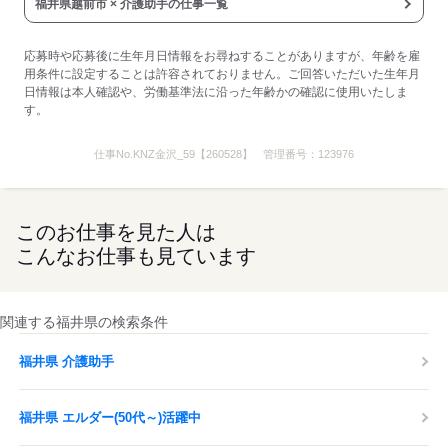
応募する
福井県越前市 × 介護助手の仕事一覧
応募時や応募後に生年月日情報をお尋ねすることがありますが、年齢を雇
用条件に設定することは許容されておりません。ご回答いただいた生年月
日情報は本人確認や、労働基準法に沿った年齢かの確認に使用いたしま
す。
仕事No.
KNZ金沢_59【260528】
管理番号：
123976
このお仕事を見た人は
こんなお仕事も見ています
関連する福井県の検索条件
福井県 介護助手
福井県 エルダー(50代～)活躍中