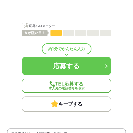
ご紹介先それぞれ措置を講じるため、
詳細はお気軽にお問合せください◎
詳細については、ご紹介時に改めてご案内します。
低い
高い
多い年齢層
応募する
応募バロメーター
男性
女性
男女の割合
今が
狙い目！
ひとりで
みんなで
仕事の仕方
約1分でかんたん入力
しずか
にぎやか
職場の様子
応募する
配属先部署：
有料老人ホーム/デイサービス施設/グループホーム/特別養護老人ホ
ーム/病院など
TEL応募する
人数
10人
求人先の電話番号を表示
男女比
（男5：女5）
平均年齢
40歳
キープする
概要：
業界
医療・介護・福祉関連
事業内容
介護施設の運営