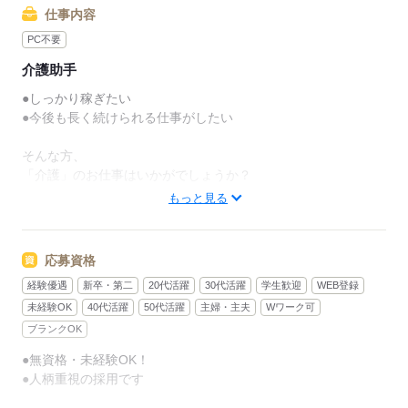
仕事内容
PC不要
介護助手
●しっかり稼ぎたい
●今後も長く続けられる仕事がしたい
そんな方、
「介護」のお仕事はいかがでしょうか？
もっと見る
介護といっても、最近では
経験や資格がまったくいらない
“サポート”的なお仕事が増えてるんです。
応募資格
経験優遇
新卒・第二
20代活躍
30代活躍
学生歓迎
WEB登録
たとえば、未経験・無資格の
新人さんにお任せするのは
未経験OK
40代活躍
50代活躍
主婦・主夫
Wワーク可
ブランクOK
リネン（シーツ・枕カバー・タオル類）
●無資格・未経験OK！
の補充・運搬 など
●人柄重視の採用です
本当に誰でもできる