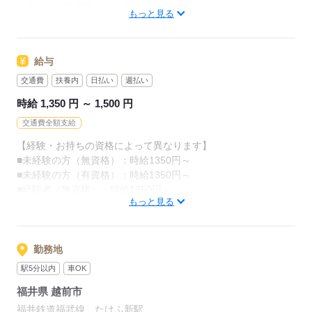
・48.8%が無資格からスタート
カンタンなお仕事ばかり。
もっと見る
・56.7％が未経験からスタート
お仕事に慣れてきたら、少しずつ
「介護職員初任者研修」がとれる
専門的なこともお任せしていきます。
給与
スクールもありますし、
（食事・入浴・お手洗いのサポートなど）
交通費
扶養内
日払い
週払い
資格がとれるまでは無資格・未経験でも
きちんと経験を積めば、
時給 1,350 円 ～ 1,500 円
働ける職場をご紹介するなど、
今後長く必要とされる介護のお仕事。
交通費全額支給
あなたもはじめてみませんか？
介護未経験の方を全力でバックアップします！
【経験・お持ちの資格によって異なります】
■未経験の方（無資格）：時給1350円～
もちろん経験者の方や、
応募する
■未経験の方（有資格）：時給1350円～
介護福祉士、ケアマネージャー、
■経験者（無資格）：時給1350円～
介護職員初任者研修等の資格保有者の方も大歓迎！
もっと見る
■経験者（有資格）：時給1400円～
■介護福祉士：時給1500円
応募する
※22時～翌5時の就労は深夜時給適用
勤務地
※お給料は最短で週払いOK！（規定有）
駅5分以内
車OK
※残業代は別途全額支給
福井県 越前市
【月給例】
福井鉄道福武線 たけふ新駅