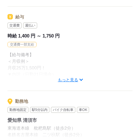
駅から徒歩3分の好立地で通勤しやすい♪
・友達同士の応募OK
●家電つきの寮完備
給与
TVや冷蔵庫、洗濯機など
応募する
交通費
週払い
生活に必要な家電を完備してます◎
時給 1,400 円 ～ 1,750 円
交通費一部支給
応募する
【給与備考】
＜月収例＞
月収25万1,500円！
▼内訳（日勤21日場合）
もっと見る
1日8時間×月20日＝月22万4,000円
＋残業＋皆勤手当等
皆勤手当てはうれしい1万円！
勤務地
勤務地固定
駅5分以内
バイク自転車
車OK
＜ウエルカムギフトあり＞
愛知県 清須市
入社から4週間は毎週1万円支給◎
総額4万円支給します♪
東海道本線 枇杷島駅（徒歩2分）
名鉄名古屋本線 二ツ杁駅（徒歩2分）