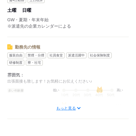
週4日勤務
土日祝休
応募する
土曜
日曜
GW・夏期・年末年始
※派遣先の企業カレンダーによる
勤務先の情報
服装自由
禁煙・分煙
社員食堂
派遣活躍中
社会保険制度
研修制度
寮・社宅
雰囲気：
出張面接も致します！お気軽にお伝えください♪
低い
高い
多い年齢層
男性
女性
男女の割合
もっと見る
ひとりで
みんなで
仕事の仕方