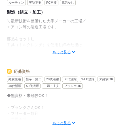
ルーティン
英語不要
PC不要
電話なし
製造（組立・加工）
＼最新技術を整備した大手メーカーの工場／
エアコン等の製造工場です。
部品をセットし
工具（トルクレンチ）を使用し締めた後は
機械におまかせ！
もっと見る
重量物を運んだりする作業は一切ナシ！
作業も難しくありません。
応募資格
教育制度がしっかり構築できているので
経験優遇
新卒・第二
20代活躍
30代活躍
WEB登録
未経験OK
未経験でもデキる作業です。
40代活躍
50代活躍
主婦・主夫
ブランクOK
＜ポイント＞
◆無資格・未経験OK！
●日勤のみでも月収25万円以上可能
残業ありで稼げます！
・ブランクさんOK！
・フリーター歓迎
●通勤ラクラク
・学歴不問
名古屋駅から1駅！
もっと見る
・髪自由