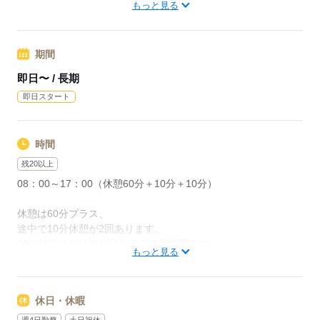
【交通費備考】
東海道本線 名古屋駅
もっと見る
当社規定あり
・JR名古屋駅～1駅です！
・名鉄名古屋駅～急行2駅です！
名鉄名古屋本線 二ツ杁駅 徒歩2分
期間
応募する
即日〜 / 長期
応募する
即日スタート
時間
残20以上
08：00～17：00（休憩60分＋10分＋10分）
休憩は60分プラス、
途中で10分休憩が2回あります。
10分休憩はお給料が発生する休憩時間です。
もっと見る
★繁忙期により
残業：月20時間
休日・休暇