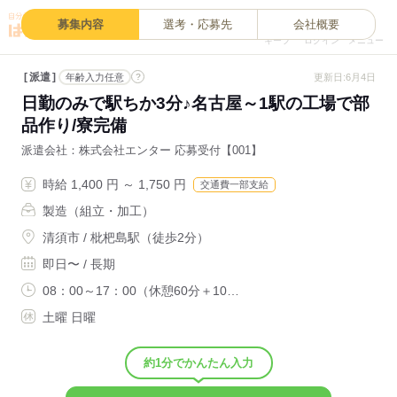
0
募集内容
選考・応募先
会社概要
キープ
ログイン
メニュー
派遣
?
更新日:6月4日
年齢入力任意
日勤のみで駅ちか3分♪名古屋～1駅の工場で部
品作り/寮完備
派遣会社
株式会社エンター 応募受付【001】
時給 1,400 円 ～ 1,750 円
交通費一部支給
製造（組立・加工）
清須市 / 枇杷島駅（徒歩2分）
即日〜 / 長期
08：00～17：00（休憩60分＋10…
土曜 日曜
約1分でかんたん入力