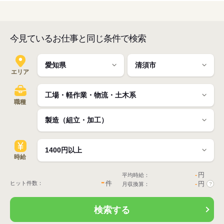
今見ているお仕事と同じ条件で検索
エリア
職種
時給
-
円
平均時給：
-
件
ヒット件数：
-
円
月収換算：
?
検索する