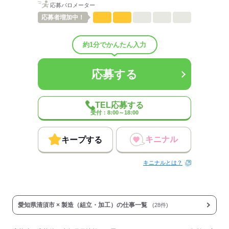
しずか
にぎやか
職場の様子
応募バロメーター
配属先部署：
応募者
増加中！
組み立てをお願いします
人数
20人
約1分でかんたん入力
男女比
（男10：女0）
平均年齢
40歳
概要：
応募する
業界
メーカー関連
応募する
TEL応募する
受付：8:00～18:00
キニナル
キープする
キニナルとは？
愛知県清須市 × 製造（組立・加工）の仕事一覧
(28件)